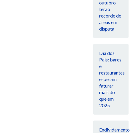
outubro
terão
recorde de
áreas em
disputa
Dia dos
Pais: bares
e
restaurantes
esperam
faturar
mais do
que em
2025
Endividamento