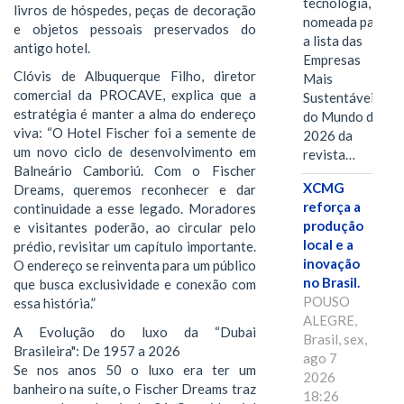
tecnologia, foi
livros de hóspedes, peças de decoração
nomeada para
e objetos pessoais preservados do
a lista das
antigo hotel.
Empresas
Clóvis de Albuquerque Filho, diretor
Mais
comercial da PROCAVE, explica que a
Sustentáveis
estratégia é manter a alma do endereço
do Mundo de
viva: “O Hotel Fischer foi a semente de
2026 da
um novo ciclo de desenvolvimento em
revista…
Balneário Camboriú. Com o Fischer
XCMG
Dreams, queremos reconhecer e dar
reforça a
continuidade a esse legado. Moradores
produção
e visitantes poderão, ao circular pelo
local e a
prédio, revisitar um capítulo importante.
inovação
O endereço se reinventa para um público
no Brasil.
que busca exclusividade e conexão com
POUSO
essa história.”
ALEGRE,
A Evolução do luxo da “Dubai
Brasil, sex,
Brasileira": De 1957 a 2026
ago 7
Se nos anos 50 o luxo era ter um
2026
banheiro na suíte, o Fischer Dreams traz
18:26