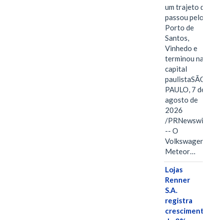
um trajeto que
passou pelo
Porto de
Santos,
Vinhedo e
terminou na
capital
paulistaSÃO
PAULO, 7 de
agosto de
2026
/PRNewswire/
-- O
Volkswagen
Meteor…
Lojas
Renner
S.A.
registra
crescimento