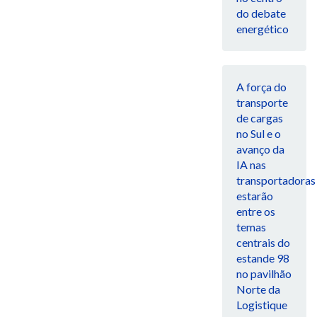
do debate
energético
A força do
transporte
de cargas
no Sul e o
avanço da
IA nas
transportadoras
estarão
entre os
temas
centrais do
estande 98
no pavilhão
Norte da
Logistique