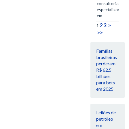
consultoria
especializada
em…
2
3
>
1
>>
Famílias
brasileiras
perderam
R$ 62,5
bilhões
para bets
em 2025
Leilões de
petróleo
em