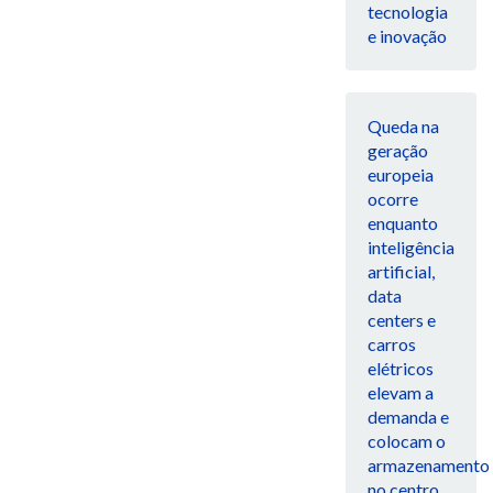
tecnologia
e inovação
Queda na
geração
europeia
ocorre
enquanto
inteligência
artificial,
data
centers e
carros
elétricos
elevam a
demanda e
colocam o
armazenamento
no centro