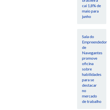
brasileira
cai 1,8% de
maio para
junho
Sala do
Empreendedor
de
Navegantes
promove
oficina
sobre
habilidades
para se
destacar
no
mercado
de trabalho