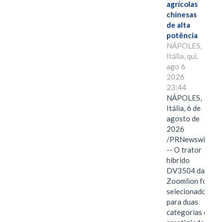
agrícolas
chinesas
de alta
potência
NÁPOLES,
Itália, qui,
ago 6
2026
23:44
NÁPOLES,
Itália, 6 de
agosto de
2026
/PRNewswire/
-- O trator
híbrido
DV3504 da
Zoomlion foi
selecionado
para duas
categorias do