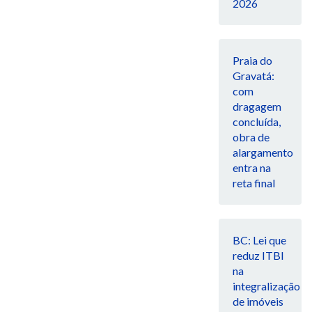
2026
Praia do
Gravatá:
com
dragagem
concluída,
obra de
alargamento
entra na
reta final
BC: Lei que
reduz ITBI
na
integralização
de imóveis