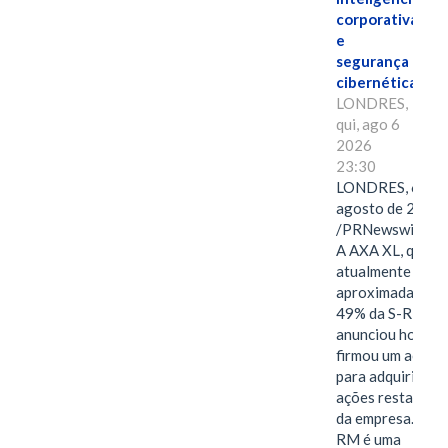
corporativa
e
segurança
cibernética
LONDRES,
qui, ago 6
2026
23:30
LONDRES, 6 de
agosto de 2026
/PRNewswire/ -
A AXA XL, que
atualmente deté
aproximadament
49% da S-RM,
anunciou hoje qu
firmou um acord
para adquirir as
ações restantes
da empresa. A S-
RM é uma