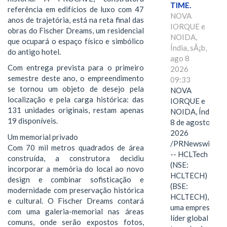
TIME.
referência em edifícios de luxo com 47
NOVA
anos de trajetória, está na reta final das
IORQUE e
obras do Fischer Dreams, um residencial
NOIDA,
que ocupará o espaço físico e simbólico
Índia, sÃ¡b,
do antigo hotel.
ago 8
Com entrega prevista para o primeiro
2026
semestre deste ano, o empreendimento
09:33
se tornou um objeto de desejo pela
NOVA
localização e pela carga histórica: das
IORQUE e
131 unidades originais, restam apenas
NOIDA, Índia,
19 disponíveis.
8 de agosto de
2026
Um memorial privado
/PRNewswire/
Com 70 mil metros quadrados de área
-- HCLTech
construída, a construtora decidiu
(NSE:
incorporar a memória do local ao novo
HCLTECH)
design e combinar sofisticação e
(BSE:
modernidade com preservação histórica
HCLTECH),
e cultural. O Fischer Dreams contará
uma empresa
com uma galeria-memorial nas áreas
líder global em
comuns, onde serão expostos fotos,