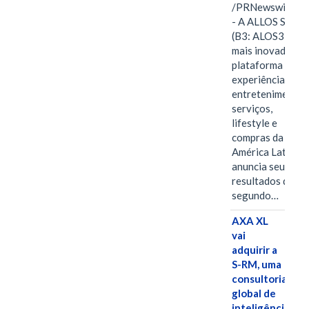
/PRNewswire/ -
- A ALLOS S.A.
(B3: ALOS3), a
mais inovadora
plataforma de
experiências,
entretenimento,
serviços,
lifestyle e
compras da
América Latina
anuncia seus
resultados do
segundo…
AXA XL
vai
adquirir a
S-RM, uma
consultoria
global de
inteligência