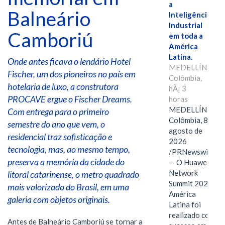
a
Balneário
Inteligência
Industrial
Camboriú
em toda a
América
Latina.
Onde antes ficava o lendário Hotel
MEDELLÍN,
Fischer, um dos pioneiros no país em
Colômbia,
hotelaria de luxo, a construtora
hÃ¡ 3
PROCAVE ergue o Fischer Dreams.
horas
MEDELLÍN,
Com entrega para o primeiro
Colômbia, 8 de
semestre do ano que vem, o
agosto de
residencial traz sofisticação e
2026
tecnologia, mas, ao mesmo tempo,
/PRNewswire/
preserva a memória da cidade do
-- O Huawei
Network
litoral catarinense, o metro quadrado
Summit 2026
mais valorizado do Brasil, em uma
América
galeria com objetos originais.
Latina foi
realizado com
Antes de Balneário Camboriú se tornar a