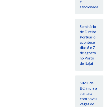
é
sancionada
Seminário
de Direito
Portuário
acontece
dias 6 e 7
de agosto
no Porto
de Itajaí
SIME de
BC inicia a
semana
com novas
vagas de