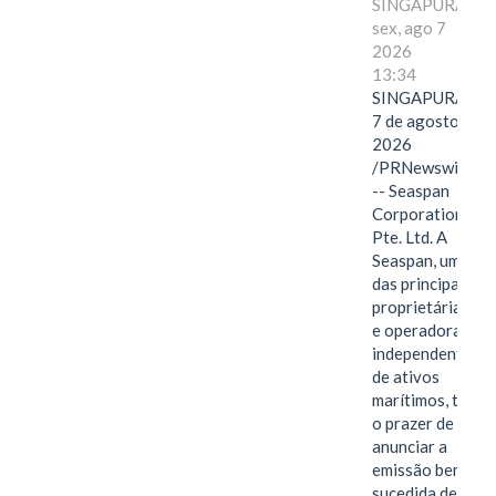
SINGAPURA,
sex, ago 7
2026
13:34
SINGAPURA,
7 de agosto de
2026
/PRNewswire/
-- Seaspan
Corporation
Pte. Ltd. A
Seaspan, uma
das principais
proprietárias
e operadoras
independentes
de ativos
marítimos, tem
o prazer de
anunciar a
emissão bem-
sucedida de