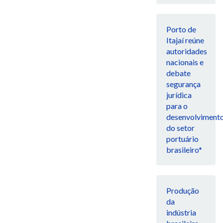
Porto de
Itajaí reúne
autoridades
nacionais e
debate
segurança
jurídica
para o
desenvolviment
do setor
portuário
brasileiro*
Produção
da
indústria