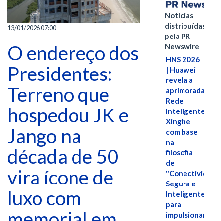
Notícias
distribuídas
13/01/2026 07:00
pela PR
O endereço dos
Newswire
HNS 2026
Presidentes:
| Huawei
revela a
Terreno que
aprimorada
Rede
hospedou JK e
Inteligente
Xinghe
Jango na
com base
na
década de 50
filosofia
de
vira ícone de
"Conectividade
Segura e
luxo com
Inteligente"
para
memorial em
impulsionar