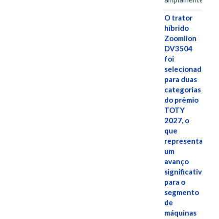
O trator
híbrido
Zoomlion
DV3504
foi
selecionado
para duas
categorias
do prêmio
TOTY
2027, o
que
representa
um
avanço
significativo
para o
segmento
de
máquinas