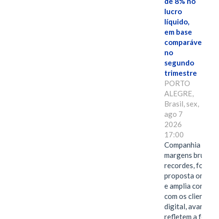
de 8% no
lucro
líquido,
em base
comparável,
no
segundo
trimestre
PORTO
ALEGRE,
Brasil, sex,
ago 7
2026
17:00
Companhia alcan
margens brutas
recordes, fortal
proposta omnica
e amplia conexã
com os clientes 
digital, avanços 
refletem a força 