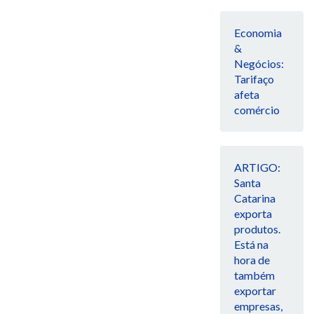
Economia
&
Negócios:
Tarifaço
afeta
comércio
ARTIGO:
Santa
Catarina
exporta
produtos.
Está na
hora de
também
exportar
empresas,