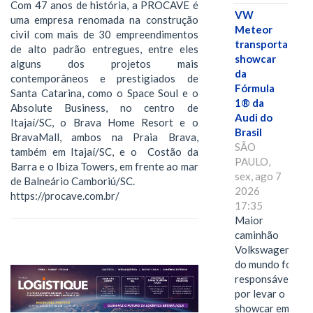
Com 47 anos de história, a PROCAVE é
VW
uma empresa renomada na construção
Meteor
civil com mais de 30 empreendimentos
transporta
de alto padrão entregues, entre eles
showcar
alguns dos projetos mais
da
contemporâneos e prestigiados de
Fórmula
Santa Catarina, como o Space Soul e o
1® da
Absolute Business, no centro de
Audi do
Itajaí/SC, o Brava Home Resort e o
Brasil
BravaMall, ambos na Praia Brava,
SÃO
também em Itajaí/SC, e o Costão da
PAULO,
Barra e o Ibiza Towers, em frente ao mar
sex, ago 7
de Balneário Camboriú/SC.
2026
https://procave.com.br/
17:35
Maior
caminhão
Volkswagen
do mundo foi
responsável
por levar o
showcar em