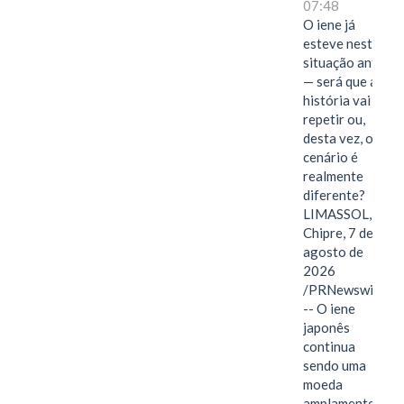
07:48
O iene já
esteve nesta
situação antes
— será que a
história vai se
repetir ou,
desta vez, o
cenário é
realmente
diferente?
LIMASSOL,
Chipre, 7 de
agosto de
2026
/PRNewswire/
-- O iene
japonês
continua
sendo uma
moeda
amplamente…