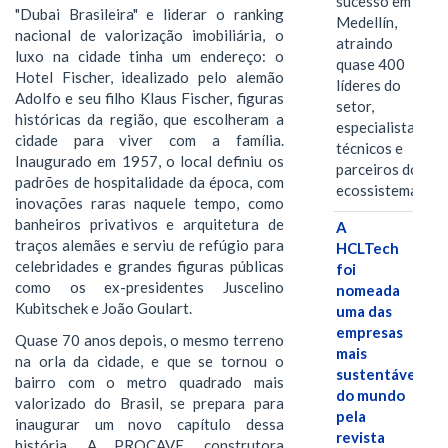
sucesso em
"Dubai Brasileira" e liderar o ranking
Medellín,
nacional de valorização imobiliária, o
atraindo
luxo na cidade tinha um endereço: o
quase 400
Hotel Fischer, idealizado pelo alemão
líderes do
Adolfo e seu filho Klaus Fischer, figuras
setor,
históricas da região, que escolheram a
especialistas
cidade para viver com a família.
técnicos e
Inaugurado em 1957, o local definiu os
parceiros do
padrões de hospitalidade da época, com
ecossistema.…
inovações raras naquele tempo, como
banheiros privativos e arquitetura de
A
traços alemães e serviu de refúgio para
HCLTech
celebridades e grandes figuras públicas
foi
como os ex-presidentes Juscelino
nomeada
Kubitschek e João Goulart.
uma das
empresas
Quase 70 anos depois, o mesmo terreno
mais
na orla da cidade, e que se tornou o
sustentáveis
bairro com o metro quadrado mais
do mundo
valorizado do Brasil, se prepara para
pela
inaugurar um novo capítulo dessa
revista
história. A PROCAVE, construtora