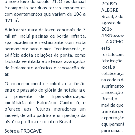
o novo luxo do século 21. O residencial
POUSO
é composto por duas torres imponentes
ALEGRE,
com apartamentos que variam de 186 a
Brasil, 7 de
491 m².
agosto de
2026
A infraestrutura de lazer, com mais de 7
/PRNewswire/
mil m², inclui piscinas de borda infinita,
-- A XCMG
spa, academia e restaurante com vista
está
permanente para o mar. Tecnicamente, o
fortalecendo a
edifício adota soluções de ponta, como
fabricação
fachada ventilada e sistemas avançados
local, a
de isolamento acústico e renovação de
colaboração
ar.
na cadeia de
O empreendimento simboliza a fusão
suprimentos e
entre o passado de glória da hotelaria e
a inovação no
o presente de hipervalorização
Brasil, à
imobiliária de Balneário Camboriú, e
medida que
oferece aos futuros moradores um
transita da
imóvel, de alto padrão e um pedaço da
exportação de
história política e social do Brasil.
equipamentos
para uma…
Sobre a PROCAVE