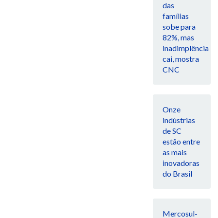
das
famílias
sobe para
82%, mas
inadimplência
cai, mostra
CNC
Onze
indústrias
de SC
estão entre
as mais
inovadoras
do Brasil
Mercosul-