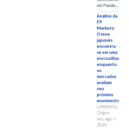
um Panda…
Análise da
FP
Markets:
O iene
japonês
encontra-
se em uma
encruzilhada
enquanto
os
mercados
avaliam
seu
próximo
movimento.
LIMASSOL,
Chipre,
sex, ago 7
2026