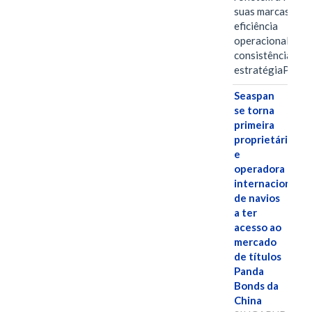
suas marcas, a
eficiência
operacional e a
consistência de 
estratégiaPOR
Seaspan
se torna
primeira
proprietária
e
operadora
internacional
de navios
a ter
acesso ao
mercado
de títulos
Panda
Bonds da
China