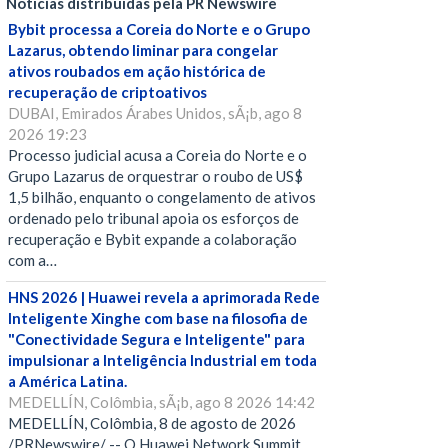
Notícias distribuídas pela PR Newswire
Bybit processa a Coreia do Norte e o Grupo
Lazarus, obtendo liminar para congelar
ativos roubados em ação histórica de
recuperação de criptoativos
DUBAI, Emirados Árabes Unidos, sÃ¡b, ago 8
2026 19:23
Processo judicial acusa a Coreia do Norte e o
Grupo Lazarus de orquestrar o roubo de US$
1,5 bilhão, enquanto o congelamento de ativos
ordenado pelo tribunal apoia os esforços de
recuperação e Bybit expande a colaboração
com a…
HNS 2026 | Huawei revela a aprimorada Rede
Inteligente Xinghe com base na filosofia de
"Conectividade Segura e Inteligente" para
impulsionar a Inteligência Industrial em toda
a América Latina.
MEDELLÍN, Colômbia, sÃ¡b, ago 8 2026 14:42
MEDELLÍN, Colômbia, 8 de agosto de 2026
/PRNewswire/ -- O Huawei Network Summit