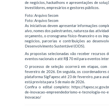
de negócios, hackathons e apresentações de soluç
investidores, empresários e gestores públicos.
Foto: Arquivo Secom
Foto: Arquivo Secom
As iniciativas devem apresentar informações comple
alvo, nomes dos palestrantes, natureza das atividad
orçamento, o cronograma físico-financeiro e os im
negócios, parcerias e contribuições ao desenvol
Desenvolvimento Sustentável (ODS).
As propostas selecionadas vão receber recursos d
eventos nacionais e até R$ 70 mil para eventos inte
O processo de seleção ocorrerá em etapas, com a
fevereiro de 2026. Em seguida, os coordenadores 
plataforma SigFapesc até 23 de fevereiro, para ava
está prevista para 5 de maio de 2026.
Confira o edital completo: https://fapesc.sc.gov
de-inovacao-empreendedorismo-e-tecnologia-no-es
inovacao/