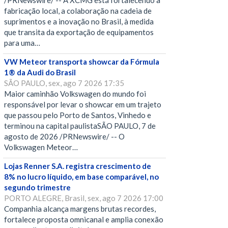
/PRNewswire/ -- A XCMG está fortalecendo a
fabricação local, a colaboração na cadeia de
suprimentos e a inovação no Brasil, à medida
que transita da exportação de equipamentos
para uma…
VW Meteor transporta showcar da Fórmula
1® da Audi do Brasil
SÃO PAULO, sex, ago 7 2026 17:35
Maior caminhão Volkswagen do mundo foi
responsável por levar o showcar em um trajeto
que passou pelo Porto de Santos, Vinhedo e
terminou na capital paulistaSÃO PAULO, 7 de
agosto de 2026 /PRNewswire/ -- O
Volkswagen Meteor…
Lojas Renner S.A. registra crescimento de
8% no lucro líquido, em base comparável, no
segundo trimestre
PORTO ALEGRE, Brasil, sex, ago 7 2026 17:00
Companhia alcança margens brutas recordes,
fortalece proposta omnicanal e amplia conexão