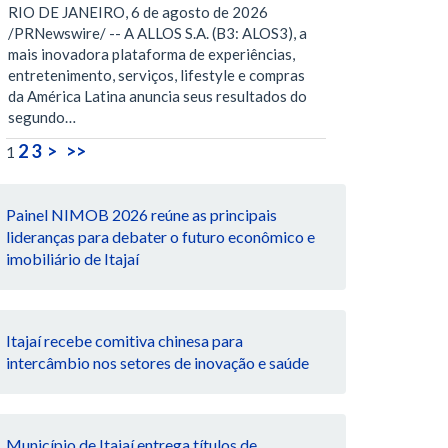
RIO DE JANEIRO, 6 de agosto de 2026
/PRNewswire/ -- A ALLOS S.A. (B3: ALOS3), a
mais inovadora plataforma de experiências,
entretenimento, serviços, lifestyle e compras
da América Latina anuncia seus resultados do
segundo…
2
3
>
>>
1
Painel NIMOB 2026 reúne as principais
lideranças para debater o futuro econômico e
imobiliário de Itajaí
Itajaí recebe comitiva chinesa para
intercâmbio nos setores de inovação e saúde
Município de Itajaí entrega títulos de