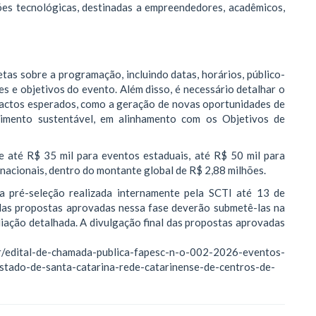
ões tecnológicas, destinadas a empreendedores, acadêmicos,
tas sobre a programação, incluindo datas, horários, público-
es e objetivos do evento. Além disso, é necessário detalhar o
pactos esperados, como a geração de novas oportunidades de
vimento sustentável, em alinhamento com os Objetivos de
e até R$ 35 mil para eventos estaduais, até R$ 50 mil para
rnacionais, dentro do montante global de R$ 2,88 milhões.
 pré-seleção realizada internamente pela SCTI até 13 de
das propostas aprovadas nessa fase deverão submetê-las na
liação detalhada. A divulgação final das propostas aprovadas
.br/edital-de-chamada-publica-fapesc-n-o-002-2026-eventos-
tado-de-santa-catarina-rede-catarinense-de-centros-de-