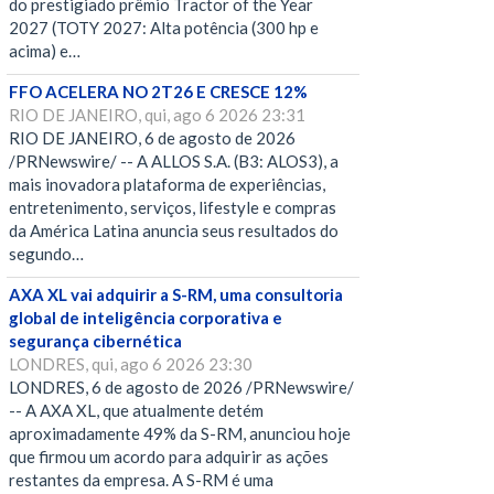
do prestigiado prêmio Tractor of the Year
2027 (TOTY 2027: Alta potência (300 hp e
acima) e…
FFO ACELERA NO 2T26 E CRESCE 12%
RIO DE JANEIRO, qui, ago 6 2026 23:31
RIO DE JANEIRO, 6 de agosto de 2026
/PRNewswire/ -- A ALLOS S.A. (B3: ALOS3), a
mais inovadora plataforma de experiências,
entretenimento, serviços, lifestyle e compras
da América Latina anuncia seus resultados do
segundo…
AXA XL vai adquirir a S-RM, uma consultoria
global de inteligência corporativa e
segurança cibernética
LONDRES, qui, ago 6 2026 23:30
LONDRES, 6 de agosto de 2026 /PRNewswire/
-- A AXA XL, que atualmente detém
aproximadamente 49% da S-RM, anunciou hoje
que firmou um acordo para adquirir as ações
restantes da empresa. A S-RM é uma