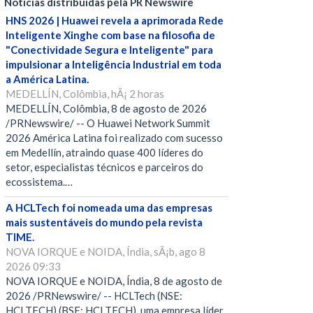
Notícias distribuídas pela PR Newswire
HNS 2026 | Huawei revela a aprimorada Rede
Inteligente Xinghe com base na filosofia de
"Conectividade Segura e Inteligente" para
impulsionar a Inteligência Industrial em toda
a América Latina.
MEDELLÍN, Colômbia, hÃ¡ 2 horas
MEDELLÍN, Colômbia, 8 de agosto de 2026
/PRNewswire/ -- O Huawei Network Summit
2026 América Latina foi realizado com sucesso
em Medellín, atraindo quase 400 líderes do
setor, especialistas técnicos e parceiros do
ecossistema.…
A HCLTech foi nomeada uma das empresas
mais sustentáveis do mundo pela revista
TIME.
NOVA IORQUE e NOIDA, Índia, sÃ¡b, ago 8
2026 09:33
NOVA IORQUE e NOIDA, Índia, 8 de agosto de
2026 /PRNewswire/ -- HCLTech (NSE:
HCLTECH) (BSE: HCLTECH), uma empresa líder