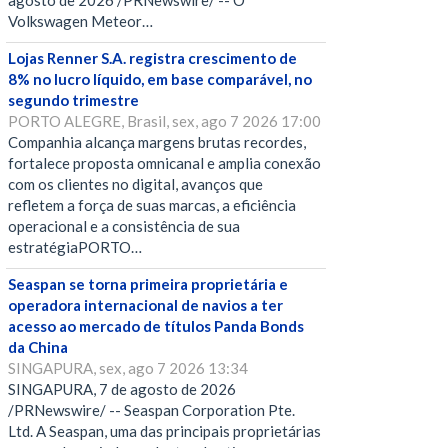
agosto de 2026 /PRNewswire/ -- O
Volkswagen Meteor…
Lojas Renner S.A. registra crescimento de
8% no lucro líquido, em base comparável, no
segundo trimestre
PORTO ALEGRE, Brasil, sex, ago 7 2026 17:00
Companhia alcança margens brutas recordes,
fortalece proposta omnicanal e amplia conexão
com os clientes no digital, avanços que
refletem a força de suas marcas, a eficiência
operacional e a consistência de sua
estratégiaPORTO…
Seaspan se torna primeira proprietária e
operadora internacional de navios a ter
acesso ao mercado de títulos Panda Bonds
da China
SINGAPURA, sex, ago 7 2026 13:34
SINGAPURA, 7 de agosto de 2026
/PRNewswire/ -- Seaspan Corporation Pte.
Ltd. A Seaspan, uma das principais proprietárias