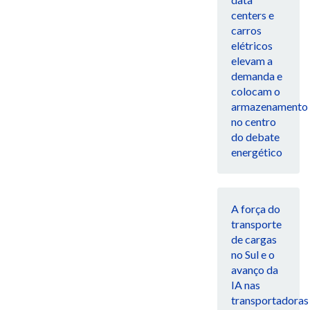
centers e
carros
elétricos
elevam a
demanda e
colocam o
armazenamento
no centro
do debate
energético
A força do
transporte
de cargas
no Sul e o
avanço da
IA nas
transportadoras