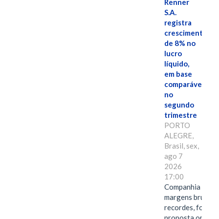
Renner
S.A.
registra
crescimento
de 8% no
lucro
líquido,
em base
comparável,
no
segundo
trimestre
PORTO
ALEGRE,
Brasil, sex,
ago 7
2026
17:00
Companhia alcan
margens brutas
recordes, fortal
proposta omnica