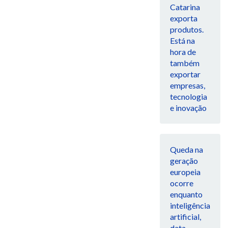
Catarina
exporta
produtos.
Está na
hora de
também
exportar
empresas,
tecnologia
e inovação
Queda na
geração
europeia
ocorre
enquanto
inteligência
artificial,
data