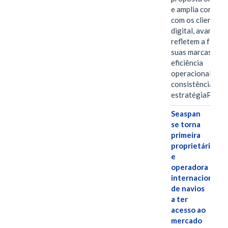
e amplia conexã
com os clientes 
digital, avanços 
refletem a força 
suas marcas, a
eficiência
operacional e a
consistência de 
estratégiaPOR
Seaspan
se torna
primeira
proprietária
e
operadora
internacional
de navios
a ter
acesso ao
mercado