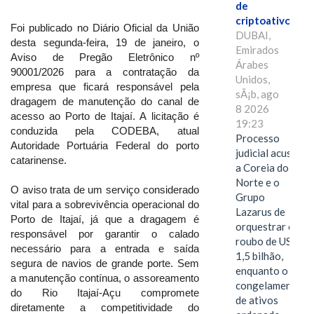
de
criptoativos
Foi publicado no Diário Oficial da União
DUBAI,
desta segunda-feira, 19 de janeiro, o
Emirados
Aviso de Pregão Eletrônico nº
Árabes
90001/2026 para a contratação da
Unidos,
empresa que ficará responsável pela
sÃ¡b, ago
dragagem de manutenção do canal de
8 2026
acesso ao Porto de Itajaí. A licitação é
19:23
conduzida pela CODEBA, atual
Processo
Autoridade Portuária Federal do porto
judicial acusa
catarinense.
a Coreia do
Norte e o
O aviso trata de um serviço considerado
Grupo
vital para a sobrevivência operacional do
Lazarus de
Porto de Itajaí, já que a dragagem é
orquestrar o
responsável por garantir o calado
roubo de US$
necessário para a entrada e saída
1,5 bilhão,
segura de navios de grande porte. Sem
enquanto o
a manutenção contínua, o assoreamento
congelamento
do Rio Itajaí-Açu compromete
de ativos
diretamente a competitividade do