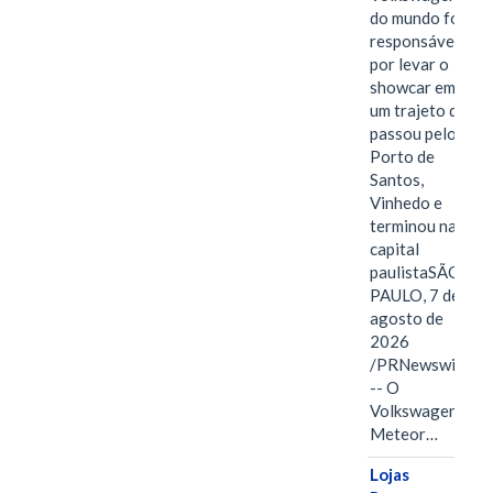
do mundo foi
responsável
por levar o
showcar em
um trajeto que
passou pelo
Porto de
Santos,
Vinhedo e
terminou na
capital
paulistaSÃO
PAULO, 7 de
agosto de
2026
/PRNewswire/
-- O
Volkswagen
Meteor…
Lojas