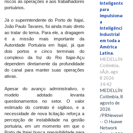
riscos às operações e aos trabalhadores
Inteligente"
portuários.
para
impulsionar
Já o superintendente do Porto de Itajaí,
a
João Paulo Tavares, foi ainda mais direto
Inteligência
ao tratar do tema. Para ele, a dragagem
Industrial
é a missão mais importante da
em toda a
Autoridade Portuária em Itajaí, já que
América
dois portos e cinco terminais do
Latina.
complexo da foz do Rio Itajaí-Açu
MEDELLÍN,
dependem diretamente da profundidade
Colômbia,
do canal para manter suas operações
sÃ¡b, ago
ativas.
8 2026
14:42
Apesar do avanço administrativo, o
MEDELLÍN,
modelo adotado levanta
Colômbia, 8 de
questionamentos no setor. O valor
agosto de
estimado do contrato é sigiloso, e a
2026
necessidade de nova licitação reforça a
/PRNewswire/
percepção de instabilidade na gestão
-- O Huawei
portuária, em um momento em que o
Network
Porto de Itajaí busca previsibilidade para