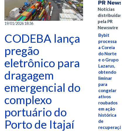
Notícias
distribuídas
pela PR
19/01/2026 18:36
Newswire
CODEBA lança
Bybit
processa
pregão
a Coreia
do Norte
eletrônico para
e o Grupo
Lazarus,
dragagem
obtendo
liminar
emergencial do
para
congelar
complexo
ativos
roubados
portuário do
em ação
histórica
Porto de Itajaí
de
recuperação