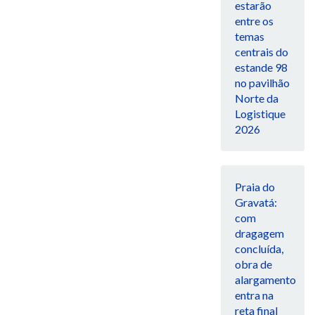
estarão
entre os
temas
centrais do
estande 98
no pavilhão
Norte da
Logistique
2026
Praia do
Gravatá:
com
dragagem
concluída,
obra de
alargamento
entra na
reta final