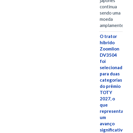
japonês
continua
sendo uma
moeda
amplamente…
O trator
híbrido
Zoomlion
DV3504
foi
selecionado
para duas
categorias
do prêmio
TOTY
2027, o
que
representa
um
avanço
significativo