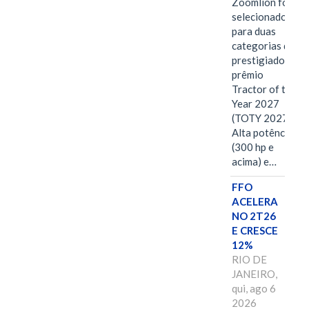
Zoomlion foi
selecionado
para duas
categorias do
prestigiado
prêmio
Tractor of the
Year 2027
(TOTY 2027:
Alta potência
(300 hp e
acima) e…
FFO
ACELERA
NO 2T26
E CRESCE
12%
RIO DE
JANEIRO,
qui, ago 6
2026