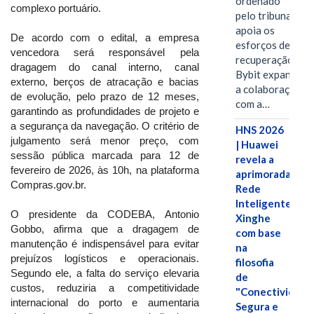
ordenado
complexo portuário.
pelo tribunal
apoia os
De acordo com o edital, a empresa
esforços de
vencedora será responsável pela
recuperação e
dragagem do canal interno, canal
Bybit expande
externo, berços de atracação e bacias
a colaboração
de evolução, pelo prazo de 12 meses,
com a…
garantindo as profundidades de projeto e
a segurança da navegação. O critério de
HNS 2026
julgamento será menor preço, com
| Huawei
sessão pública marcada para 12 de
revela a
fevereiro de 2026, às 10h, na plataforma
aprimorada
Compras.gov.br.
Rede
Inteligente
O presidente da CODEBA, Antonio
Xinghe
Gobbo, afirma que a dragagem de
com base
manutenção é indispensável para evitar
na
prejuízos logísticos e operacionais.
filosofia
Segundo ele, a falta do serviço elevaria
de
custos, reduziria a competitividade
"Conectividade
internacional do porto e aumentaria
Segura e