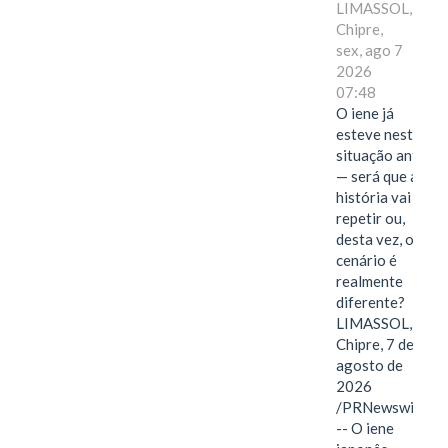
LIMASSOL,
Chipre,
sex, ago 7
2026
07:48
O iene já
esteve nesta
situação antes
— será que a
história vai se
repetir ou,
desta vez, o
cenário é
realmente
diferente?
LIMASSOL,
Chipre, 7 de
agosto de
2026
/PRNewswire/
-- O iene