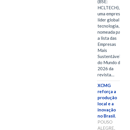
(BSE:
HCLTECH),
uma empresa
líder global em
tecnologia, foi
nomeada para
a lista das
Empresas
Mais
Sustentáveis
do Mundo de
2026 da
revista…
XCMG
reforça a
produção
local e a
inovação
no Brasil.
POUSO
ALEGRE,