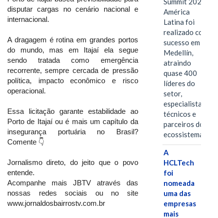
Summit 2026
disputar cargas no cenário nacional e
América
internacional.
Latina foi
realizado com
A dragagem é rotina em grandes portos
sucesso em
do mundo, mas em Itajaí ela segue
Medellín,
sendo tratada como emergência
atraindo
recorrente, sempre cercada de pressão
quase 400
política, impacto econômico e risco
líderes do
operacional.
setor,
especialistas
Essa licitação garante estabilidade ao
técnicos e
Porto de Itajaí ou é mais um capítulo da
parceiros do
insegurança portuária no Brasil?
ecossistema.…
Comente 👇
A
Jornalismo direto, do jeito que o povo
HCLTech
entende.
foi
Acompanhe mais JBTV através das
nomeada
nossas redes sociais ou no site
uma das
www.jornaldosbairrostv.com.br
empresas
mais