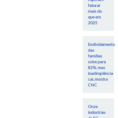
faturar
mais do
que em
2025
Endividamento
das
famílias
sobe para
82%, mas
inadimplência
cai, mostra
CNC
Onze
indústrias
de SC