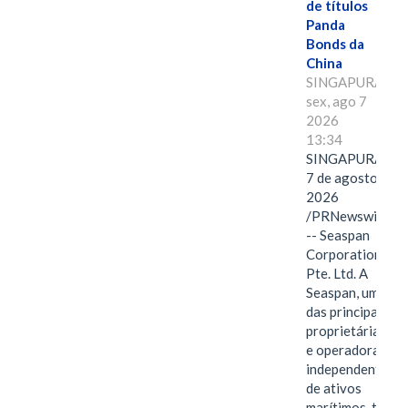
de títulos
Panda
Bonds da
China
SINGAPURA,
sex, ago 7
2026
13:34
SINGAPURA,
7 de agosto de
2026
/PRNewswire/
-- Seaspan
Corporation
Pte. Ltd. A
Seaspan, uma
das principais
proprietárias
e operadoras
independentes
de ativos
marítimos, tem