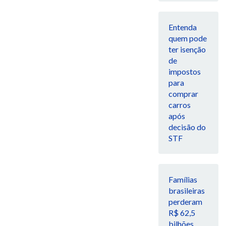
Entenda
quem pode
ter isenção
de
impostos
para
comprar
carros
após
decisão do
STF
Famílias
brasileiras
perderam
R$ 62,5
bilhões