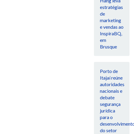
Hang leva
estratégias
de
marketing
e vendas ao
InspiraBQ,
em
Brusque
Porto de
Itajaí reúne
autoridades
nacionais e
debate
segurança
jurídica
para o
desenvolviment
do setor