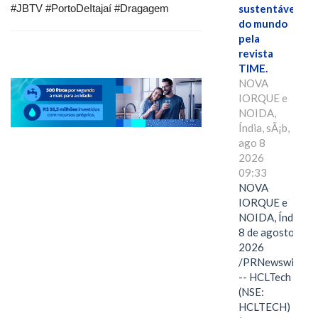
#JBTV #PortoDeItajaí #Dragagem
sustentáveis
do mundo
pela
revista
TIME.
NOVA
IORQUE e
NOIDA,
Índia, sÃ¡b,
ago 8
2026
09:33
NOVA
IORQUE e
NOIDA, Índia,
8 de agosto de
2026
/PRNewswire/
-- HCLTech
(NSE:
HCLTECH)