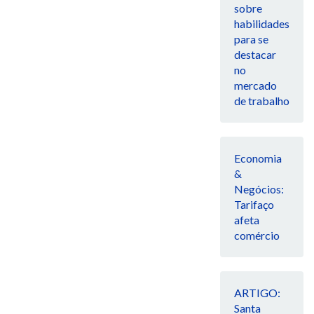
sobre
habilidades
para se
destacar
no
mercado
de trabalho
Economia
&
Negócios:
Tarifaço
afeta
comércio
ARTIGO:
Santa