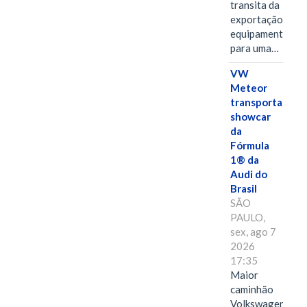
transita da
exportação de
equipamentos
para uma…
VW
Meteor
transporta
showcar
da
Fórmula
1® da
Audi do
Brasil
SÃO
PAULO,
sex, ago 7
2026
17:35
Maior
caminhão
Volkswagen