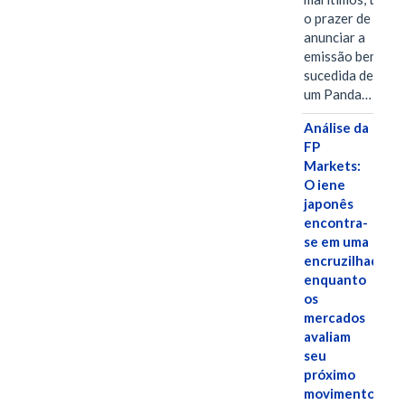
o prazer de
anunciar a
emissão bem-
sucedida de
um Panda…
Análise da
FP
Markets:
O iene
japonês
encontra-
se em uma
encruzilhada
enquanto
os
mercados
avaliam
seu
próximo
movimento.