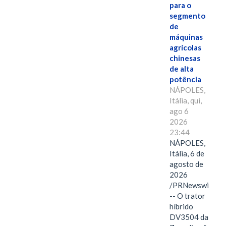
para o
segmento
de
máquinas
agrícolas
chinesas
de alta
potência
NÁPOLES,
Itália, qui,
ago 6
2026
23:44
NÁPOLES,
Itália, 6 de
agosto de
2026
/PRNewswire/
-- O trator
híbrido
DV3504 da