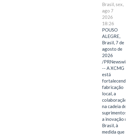
Brasil, sex,
ago 7
2026
18:26
POUSO
ALEGRE,
Brasil, 7 de
agosto de
2026
/PRNewswire/
-- A XCMG
está
fortalecendo a
fabricação
local, a
colaboração
na cadeia de
suprimentos e
a inovação no
Brasil, à
medida que