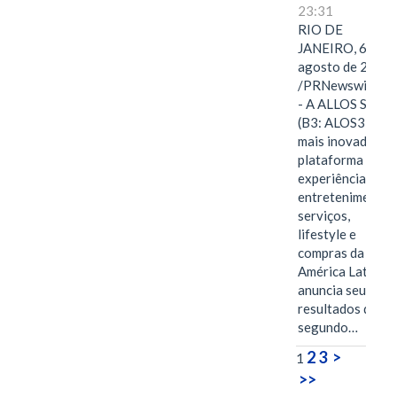
23:31
RIO DE
JANEIRO, 6 de
agosto de 2026
/PRNewswire/ -
- A ALLOS S.A.
(B3: ALOS3), a
mais inovadora
plataforma de
experiências,
entretenimento,
serviços,
lifestyle e
compras da
América Latina
anuncia seus
resultados do
segundo…
2
3
>
1
>>