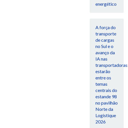
energético
A força do
transporte
de cargas
no Sul e o
avanço da
IA nas
transportadoras
estarão
entre os
temas
centrais do
estande 98
no pavilhão
Norte da
Logistique
2026