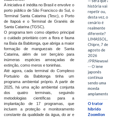
— será que a
A iniciativa é inédita no Brasil e envolve o
história vai se
porto público de São Francisco do Sul, o
repetir ou,
Terminal Santa Catarina (Tesc), o Porto
desta vez, o
de Itapoá e o Terminal de Granéis de
cenário é
Santa Catarina (TGSC).
realmente
O programa tem como objetivo principal
diferente?
o cuidado prioritário com a flora e fauna
LIMASSOL,
na Baía da Babitonga, que abriga a maior
Chipre, 7 de
formação de manguezais de Santa
agosto de
Catarina, além de ser berçário para
2026
inúmeras espécies ameaçadas de
/PRNewswire/
extinção, como meros e toninhas.
-- O iene
Até agora, cada terminal do Complexo
japonês
Portuário da Babitonga tinha um
continua
programa ambiental próprio. A partir de
sendo uma
2025, há uma ação ambiental conjunta
moeda
dos quatro terminais, seguindo
amplamente…
metodologias científicas para a
O trator
implantação de 17 programas, que
híbrido
incluem a proteção e monitoramento
Zoomlion
constante da qualidade da água, do ar e