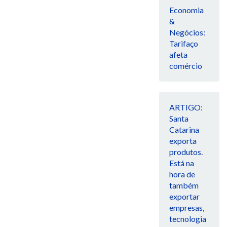
Economia
&
Negócios:
Tarifaço
afeta
comércio
ARTIGO:
Santa
Catarina
exporta
produtos.
Está na
hora de
também
exportar
empresas,
tecnologia