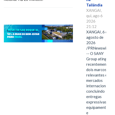
Tailândia
XANGAI,
qui, ago 6
2026
21:12
XANGAI, 6 de
agosto de
2026
/PRNewswire/
-- O SANY
Group atingiu
recentemente
dois marcos
relevantes em
mercados
internacionais,
concluindo
entregas
expressivas de
equipamentos
e