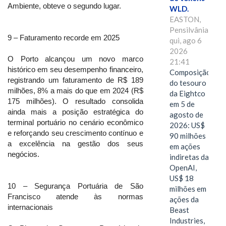
Ambiente, obteve o segundo lugar.
WLD.
EASTON,
Pensilvânia,
9 – Faturamento recorde em 2025
qui, ago 6
2026
O Porto alcançou um novo marco
21:41
histórico em seu desempenho financeiro,
Composição
registrando um faturamento de R$ 189
do tesouro
milhões, 8% a mais do que em 2024 (R$
da Eightco
175 milhões). O resultado consolida
em 5 de
ainda mais a posição estratégica do
agosto de
terminal portuário no cenário econômico
2026: US$
e reforçando seu crescimento contínuo e
90 milhões
a excelência na gestão dos seus
em ações
negócios.
indiretas da
OpenAI,
US$ 18
10 – Segurança Portuária de São
milhões em
Francisco atende às normas
ações da
internacionais
Beast
Industries,