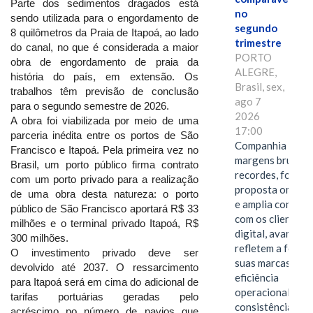
Parte dos sedimentos dragados está
no
sendo utilizada para o engordamento de
segundo
8 quilômetros da Praia de Itapoá, ao lado
trimestre
do canal, no que é considerada a maior
PORTO
obra de engordamento de praia da
ALEGRE,
história do país, em extensão. Os
Brasil, sex,
trabalhos têm previsão de conclusão
ago 7
para o segundo semestre de 2026.
2026
A obra foi viabilizada por meio de uma
17:00
parceria inédita entre os portos de São
Companhia alcan
Francisco e Itapoá. Pela primeira vez no
margens brutas
Brasil, um porto público firma contrato
recordes, fortal
com um porto privado para a realização
proposta omnica
de uma obra desta natureza: o porto
e amplia conexã
público de São Francisco aportará R$ 33
com os clientes 
milhões e o terminal privado Itapoá, R$
digital, avanços 
300 milhões.
refletem a força 
O investimento privado deve ser
suas marcas, a
devolvido até 2037. O ressarcimento
eficiência
para Itapoá será em cima do adicional de
operacional e a
tarifas portuárias geradas pelo
consistência de 
acréscimo no número de navios que