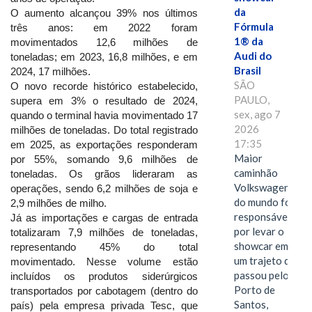
da
O aumento alcançou 39% nos últimos
Fórmula
três anos: em 2022 foram
1® da
movimentados 12,6 milhões de
Audi do
toneladas; em 2023, 16,8 milhões, e em
Brasil
2024, 17 milhões.
SÃO
O novo recorde histórico estabelecido,
PAULO,
supera em 3% o resultado de 2024,
sex, ago 7
quando o terminal havia movimentado 17
2026
milhões de toneladas. Do total registrado
17:35
em 2025, as exportações responderam
Maior
por 55%, somando 9,6 milhões de
caminhão
toneladas. Os grãos lideraram as
Volkswagen
operações, sendo 6,2 milhões de soja e
do mundo foi
2,9 milhões de milho.
responsável
Já as importações e cargas de entrada
por levar o
totalizaram 7,9 milhões de toneladas,
showcar em
representando 45% do total
um trajeto que
movimentado. Nesse volume estão
passou pelo
incluídos os produtos siderúrgicos
Porto de
transportados por cabotagem (dentro do
Santos,
país) pela empresa privada Tesc, que