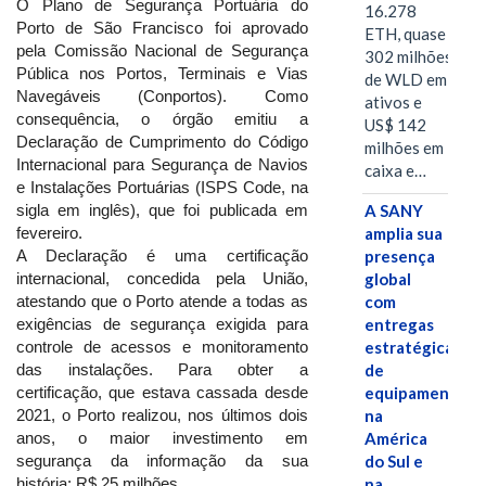
O Plano de Segurança Portuária do
16.278
Porto de São Francisco foi aprovado
ETH, quase
pela Comissão Nacional de Segurança
302 milhões
Pública nos Portos, Terminais e Vias
de WLD em
Navegáveis (Conportos). Como
ativos e
consequência, o órgão emitiu a
US$ 142
Declaração de Cumprimento do Código
milhões em
Internacional para Segurança de Navios
caixa e…
e Instalações Portuárias (ISPS Code, na
sigla em inglês), que foi publicada em
A SANY
fevereiro.
amplia sua
A Declaração é uma certificação
presença
internacional, concedida pela União,
global
atestando que o Porto atende a todas as
com
exigências de segurança exigida para
entregas
controle de acessos e monitoramento
estratégicas
das instalações. Para obter a
de
certificação, que estava cassada desde
equipamentos
2021, o Porto realizou, nos últimos dois
na
anos, o maior investimento em
América
segurança da informação da sua
do Sul e
história: R$ 25 milhões.
na