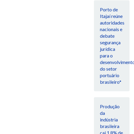
Porto de
Itajaí reúne
autoridades
nacionais e
debate
segurança
jurídica
para o
desenvolviment
do setor
portuário
brasileiro*
Produção
da
indústria
brasileira
cai 1,8% de