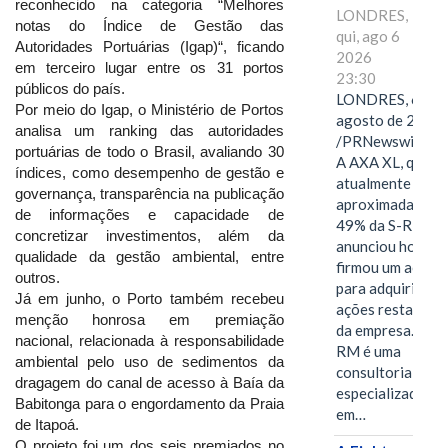
reconhecido na categoria “Melhores
LONDRES,
notas do Índice de Gestão das
qui, ago 6
Autoridades Portuárias (Igap)“, ficando
2026
em terceiro lugar entre os 31 portos
23:30
públicos do país.
LONDRES, 6 de
Por meio do Igap, o Ministério de Portos
agosto de 2026
analisa um ranking das autoridades
/PRNewswire/ -
portuárias de todo o Brasil, avaliando 30
A AXA XL, que
índices, como desempenho de gestão e
atualmente deté
governança, transparência na publicação
aproximadament
de informações e capacidade de
49% da S-RM,
concretizar investimentos, além da
anunciou hoje qu
qualidade da gestão ambiental, entre
firmou um acord
outros.
para adquirir as
Já em junho, o Porto também recebeu
ações restantes
menção honrosa em premiação
da empresa. A S-
nacional, relacionada à responsabilidade
RM é uma
ambiental pelo uso de sedimentos da
consultoria
dragagem do canal de acesso à Baía da
especializada
Babitonga para o engordamento da Praia
em…
de Itapoá.
O projeto foi um dos seis premiados no