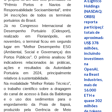
A Eightco
“Prêmio Portos e Navios de
Holdings
Responsabilidade Socioambiental”, entre
(NASDAQ:
34 inscrições de todos os terminais
ORBS)
portuários do Brasil.
reporta
Já no Congresso Internacional de
participações
Desempenho Portuário (Cidesport),
totais de
realizado em Florianópolis, em
aproximadamen
novembro, o terminal ficou em segundo
US$ 378
lugar em “Melhor Desempenho ESG
milhões,
(Ambiental, Social e Governança) dos
incluindo
Portos Públicos”. O prêmio analisou 58
investimentos
indicadores relacionados às práticas,
na
ações e resultados da Autoridade
OpenAI,
Portuária em 2024, principalmente
na Beast
relativos à sustentabilidade.
Industries,
Na modalidade “Melhor Relato Técnico”,
mais de
o trabalho científico sobre a dragagem
16.000
do canal de acesso à Baía da Babitonga
ETH e
e o uso dos sedimentos para o
quase 302
engordamento da Praia de Itapoá,
milhões
produzido pela Gerência de Meio
de tokens