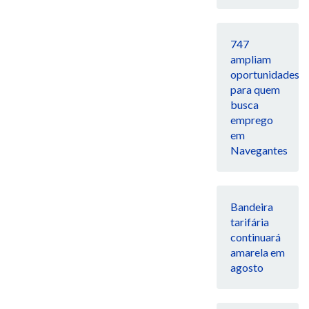
747
ampliam
oportunidades
para quem
busca
emprego
em
Navegantes
Bandeira
tarifária
continuará
amarela em
agosto