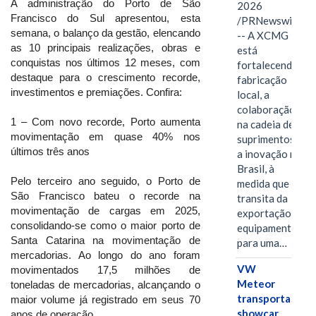
A administração do Porto de São
2026
Francisco do Sul apresentou, esta
/PRNewswire/
semana, o balanço da gestão, elencando
-- A XCMG
as 10 principais realizações, obras e
está
conquistas nos últimos 12 meses, com
fortalecendo a
destaque para o crescimento recorde,
fabricação
investimentos e premiações. Confira:
local, a
colaboração
1 – Com novo recorde, Porto aumenta
na cadeia de
movimentação em quase 40% nos
suprimentos e
últimos três anos
a inovação no
Brasil, à
Pelo terceiro ano seguido, o Porto de
medida que
São Francisco bateu o recorde na
transita da
movimentação de cargas em 2025,
exportação de
consolidando-se como o maior porto de
equipamentos
Santa Catarina na movimentação de
para uma…
mercadorias. Ao longo do ano foram
VW
movimentados 17,5 milhões de
Meteor
toneladas de mercadorias, alcançando o
transporta
maior volume já registrado em seus 70
showcar
anos de operação.