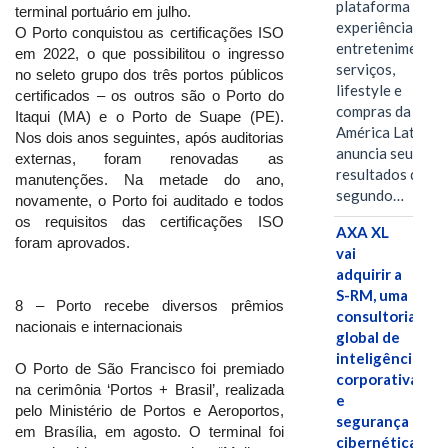
plataforma de
terminal portuário em julho.
experiências,
O Porto conquistou as certificações ISO
entretenimento,
em 2022, o que possibilitou o ingresso
serviços,
no seleto grupo dos três portos públicos
lifestyle e
certificados – os outros são o Porto do
compras da
Itaqui (MA) e o Porto de Suape (PE).
América Latina
Nos dois anos seguintes, após auditorias
anuncia seus
externas, foram renovadas as
resultados do
manutenções. Na metade do ano,
segundo…
novamente, o Porto foi auditado e todos
os requisitos das certificações ISO
AXA XL
foram aprovados.
vai
adquirir a
S-RM, uma
8 – Porto recebe diversos prêmios
consultoria
nacionais e internacionais
global de
inteligência
O Porto de São Francisco foi premiado
corporativa
na cerimônia ‘Portos + Brasil’, realizada
e
pelo Ministério de Portos e Aeroportos,
segurança
em Brasília, em agosto. O terminal foi
cibernética