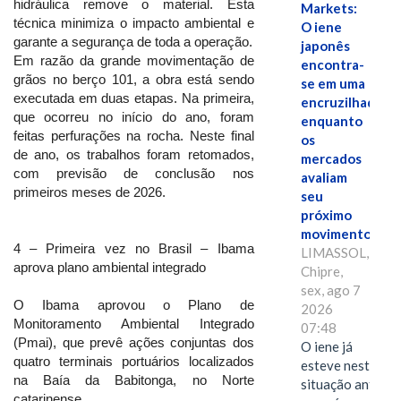
hidráulica remove o material. Esta
Markets:
técnica minimiza o impacto ambiental e
O iene
garante a segurança de toda a operação.
japonês
Em razão da grande movimentação de
encontra-
grãos no berço 101, a obra está sendo
se em uma
executada em duas etapas. Na primeira,
encruzilhada
que ocorreu no início do ano, foram
enquanto
feitas perfurações na rocha. Neste final
os
de ano, os trabalhos foram retomados,
mercados
com previsão de conclusão nos
avaliam
primeiros meses de 2026.
seu
próximo
movimento.
4 – Primeira vez no Brasil – Ibama
LIMASSOL,
aprova plano ambiental integrado
Chipre,
sex, ago 7
O Ibama aprovou o Plano de
2026
Monitoramento Ambiental Integrado
07:48
(Pmai), que prevê ações conjuntas dos
O iene já
quatro terminais portuários localizados
esteve nesta
na Baía da Babitonga, no Norte
situação antes
catarinense.