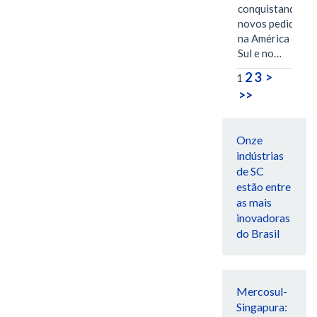
conquistando
novos pedidos
na América do
Sul e no…
2
3
>
1
>>
Onze
indústrias
de SC
estão entre
as mais
inovadoras
do Brasil
Mercosul-
Singapura: