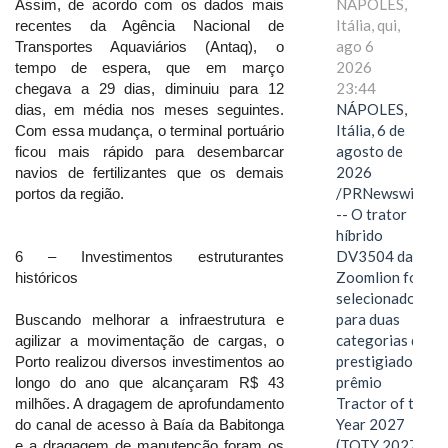
NÁPOLES,
Assim, de acordo com os dados mais
Itália, qui,
recentes da Agência Nacional de
ago 6
Transportes Aquaviários (Antaq), o
2026
tempo de espera, que em março
23:44
chegava a 29 dias, diminuiu para 12
NÁPOLES,
dias, em média nos meses seguintes.
Itália, 6 de
Com essa mudança, o terminal portuário
agosto de
ficou mais rápido para desembarcar
2026
navios de fertilizantes que os demais
/PRNewswire/
portos da região.
-- O trator
híbrido
DV3504 da
6 – Investimentos estruturantes
Zoomlion foi
históricos
selecionado
para duas
Buscando melhorar a infraestrutura e
categorias do
agilizar a movimentação de cargas, o
prestigiado
Porto realizou diversos investimentos ao
prêmio
longo do ano que alcançaram R$ 43
Tractor of the
milhões. A dragagem de aprofundamento
Year 2027
do canal de acesso à Baía da Babitonga
(TOTY 2027:
e a dragagem de manutenção foram os