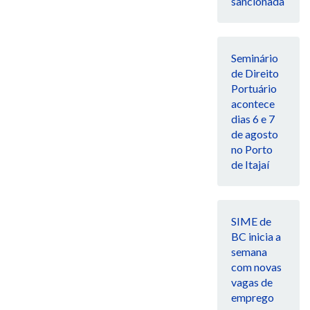
sancionada
Seminário
de Direito
Portuário
acontece
dias 6 e 7
de agosto
no Porto
de Itajaí
SIME de
BC inicia a
semana
com novas
vagas de
emprego