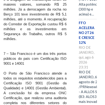
Alta potência
maiores valores, somando R$ 25
(300 hp e
milhões. Já a derrocagem da rocha no
acima) e…
Berço 101 teve investimento de R$ 5,1
milhões, até o momento. A recuperação
FFO
do Corredor de Exportação custou R$ 6
ACELERA
milhões e os investimentos em
NO 2T26
Segurança do Trabalho, outros R$ 5
E CRESCE
milhões.
12%
RIO DE
JANEIRO,
7 – São Francisco é um dos três portos
qui, ago 6
públicos do país com Certificação ISO
2026
9001 e 14001
23:31
RIO DE
O Porto de São Francisco atende a
JANEIRO, 6 de
todos os requisitos estabelecidos para a
agosto de 2026
Certificação ISO 9001 (Gestão da
/PRNewswire/ -
Qualidade) e 14001 (Gestão Ambiental).
- A ALLOS S.A.
A conclusão foi da empresa ONC
(B3: ALOS3), a
Certificação, que realizou uma auditoria
mais inovadora
completa nos diferentes setores do