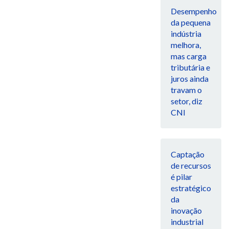
Desempenho
da pequena
indústria
melhora,
mas carga
tributária e
juros ainda
travam o
setor, diz
CNI
Captação
de recursos
é pilar
estratégico
da
inovação
industrial