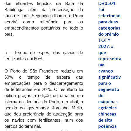
DV3504
dos efluentes líquidos da Baía da
foi
Babitonga, além da preservação da
selecionado
fauna e flora. Segundo o Ibama, o Pmai
para duas
servirá como referência para os
categorias
empreendimentos portuários de todo o
do prêmio
país.
TOTY
2027, o
que
5 – Tempo de espera dos navios de
representa
fertilizantes cai 60%
um
avanço
O Porto de São Francisco reduziu em
significativo
60% o tempo de espera das
para o
embarcações para o descarregamento
segmento
de fertilizantes em 2025. O resultado foi
de
obtido graças à edição de uma norma
máquinas
interna da diretoria do Porto, em abril, a
agrícolas
pedido do governador Jorginho Mello,
chinesas
que deu preferência de atracação para
de alta
os navios com fertilizantes, num dos
potência
berços do terminal.