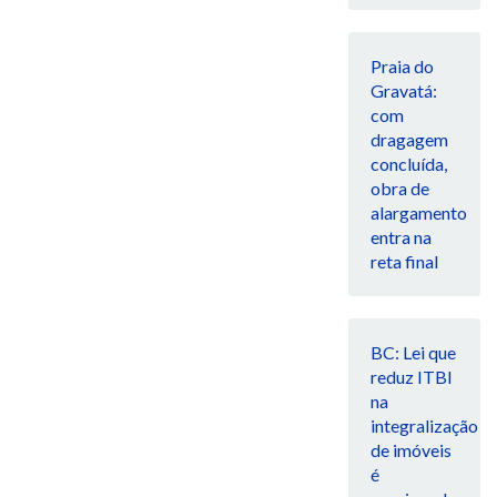
Praia do
Gravatá:
com
dragagem
concluída,
obra de
alargamento
entra na
reta final
BC: Lei que
reduz ITBI
na
integralização
de imóveis
é