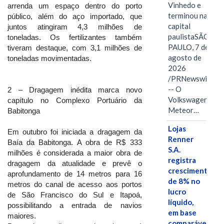
Vinhedo e
arrenda um espaço dentro do porto
terminou na
público, além do aço importado, que
capital
juntos atingiram 4,3 milhões de
paulistaSÃO
toneladas. Os fertilizantes também
PAULO, 7 de
tiveram destaque, com 3,1 milhões de
agosto de
toneladas movimentadas.
2026
/PRNewswire/
-- O
2 – Dragagem inédita marca novo
Volkswagen
capítulo no Complexo Portuário da
Meteor…
Babitonga
Lojas
Em outubro foi iniciada a dragagem da
Renner
Baía da Babitonga. A obra de R$ 333
S.A.
milhões é considerada a maior obra de
registra
dragagem da atualidade e prevê o
crescimento
aprofundamento de 14 metros para 16
de 8% no
metros do canal de acesso aos portos
lucro
de São Francisco do Sul e Itapoá,
líquido,
possibilitando a entrada de navios
em base
maiores.
comparável,