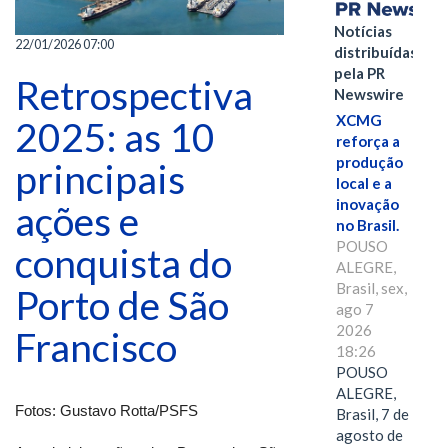
Notícias
22/01/2026 07:00
distribuídas
pela PR
Retrospectiva
Newswire
XCMG
2025: as 10
reforça a
produção
principais
local e a
inovação
ações e
no Brasil.
POUSO
conquista do
ALEGRE,
Brasil, sex,
Porto de São
ago 7
2026
Francisco
18:26
POUSO
ALEGRE,
Fotos: Gustavo Rotta/PSFS
Brasil, 7 de
agosto de