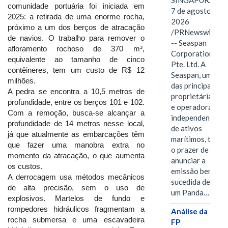
SINGAPURA,
comunidade portuária foi iniciada em
7 de agosto de
2025: a retirada de uma enorme rocha,
2026
próximo a um dos berços de atracação
/PRNewswire/
de navios. O trabalho para remover o
-- Seaspan
afloramento rochoso de 370 m³,
Corporation
equivalente ao tamanho de cinco
Pte. Ltd. A
contêineres, tem um custo de R$ 12
Seaspan, uma
milhões.
das principais
A pedra se encontra a 10,5 metros de
proprietárias
profundidade, entre os berços 101 e 102.
e operadoras
Com a remoção, busca-se alcançar a
independentes
profundidade de 14 metros nesse local,
de ativos
já que atualmente as embarcações têm
marítimos, tem
que fazer uma manobra extra no
o prazer de
momento da atracação, o que aumenta
anunciar a
os custos.
emissão bem-
A derrocagem usa métodos mecânicos
sucedida de
de alta precisão, sem o uso de
um Panda…
explosivos. Martelos de fundo e
rompedores hidráulicos fragmentam a
Análise da
rocha submersa e uma escavadeira
FP