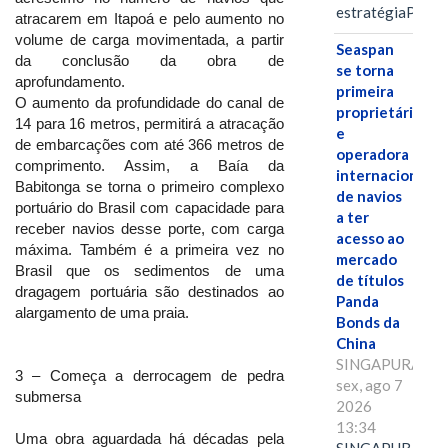
estratégiaPOR
atracarem em Itapoá e pelo aumento no
volume de carga movimentada, a partir
Seaspan
da conclusão da obra de
se torna
aprofundamento.
primeira
O aumento da profundidade do canal de
proprietária
14 para 16 metros, permitirá a atracação
e
de embarcações com até 366 metros de
operadora
comprimento. Assim, a Baía da
internacional
Babitonga se torna o primeiro complexo
de navios
portuário do Brasil com capacidade para
a ter
receber navios desse porte, com carga
acesso ao
máxima. Também é a primeira vez no
mercado
Brasil que os sedimentos de uma
de títulos
dragagem portuária são destinados ao
Panda
alargamento de uma praia.
Bonds da
China
SINGAPURA,
3 – Começa a derrocagem de pedra
sex, ago 7
submersa
2026
13:34
Uma obra aguardada há décadas pela