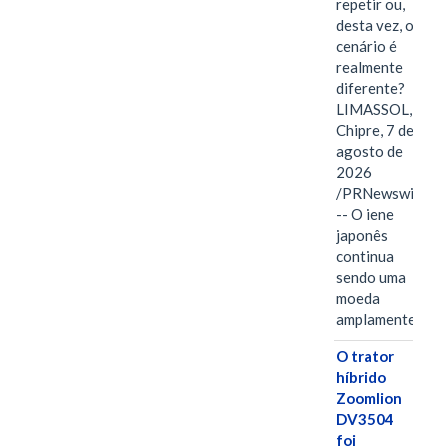
repetir ou,
desta vez, o
cenário é
realmente
diferente?
LIMASSOL,
Chipre, 7 de
agosto de
2026
/PRNewswire/
-- O iene
japonês
continua
sendo uma
moeda
amplamente…
O trator
híbrido
Zoomlion
DV3504
foi