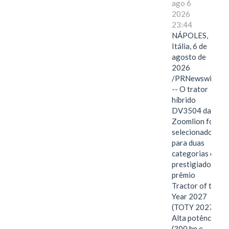
ago 6
2026
23:44
NÁPOLES,
Itália, 6 de
agosto de
2026
/PRNewswire/
-- O trator
híbrido
DV3504 da
Zoomlion foi
selecionado
para duas
categorias do
prestigiado
prêmio
Tractor of the
Year 2027
(TOTY 2027:
Alta potência
(300 hp e