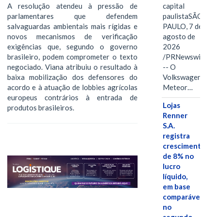
A resolução atendeu à pressão de
capital
parlamentares que defendem
paulistaSÃO
salvaguardas ambientais mais rígidas e
PAULO, 7 de
novos mecanismos de verificação
agosto de
exigências que, segundo o governo
2026
brasileiro, podem comprometer o texto
/PRNewswire/
negociado. Viana atribuiu o resultado à
-- O
baixa mobilização dos defensores do
Volkswagen
acordo e à atuação de lobbies agrícolas
Meteor…
europeus contrários à entrada de
Lojas
produtos brasileiros.
Renner
S.A.
registra
crescimento
de 8% no
lucro
líquido,
em base
comparável,
no