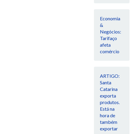
Economia
&
Negócios:
Tarifaço
afeta
comércio
ARTIGO:
Santa
Catarina
exporta
produtos.
Está na
hora de
também
exportar