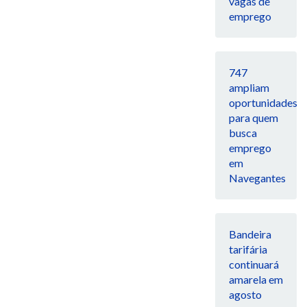
vagas de
emprego
747
ampliam
oportunidades
para quem
busca
emprego
em
Navegantes
Bandeira
tarifária
continuará
amarela em
agosto