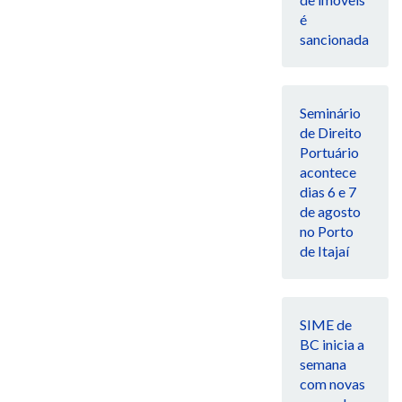
é
sancionada
Seminário
de Direito
Portuário
acontece
dias 6 e 7
de agosto
no Porto
de Itajaí
SIME de
BC inicia a
semana
com novas