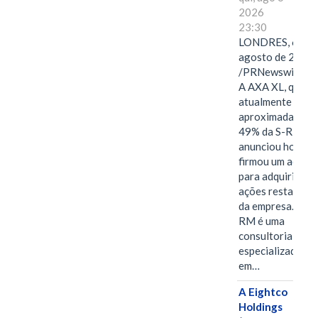
2026
23:30
LONDRES, 6 de
agosto de 2026
/PRNewswire/ -
A AXA XL, que
atualmente deté
aproximadament
49% da S-RM,
anunciou hoje qu
firmou um acord
para adquirir as
ações restantes
da empresa. A S-
RM é uma
consultoria
especializada
em…
A Eightco
Holdings