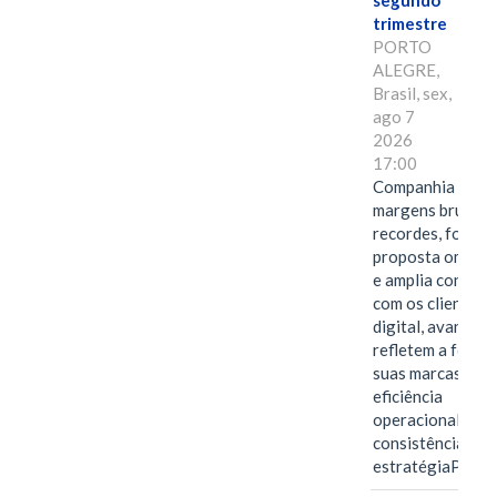
segundo
trimestre
PORTO
ALEGRE,
Brasil, sex,
ago 7
2026
17:00
Companhia alcan
margens brutas
recordes, fortal
proposta omnica
e amplia conexã
com os clientes 
digital, avanços 
refletem a força 
suas marcas, a
eficiência
operacional e a
consistência de 
estratégiaPOR