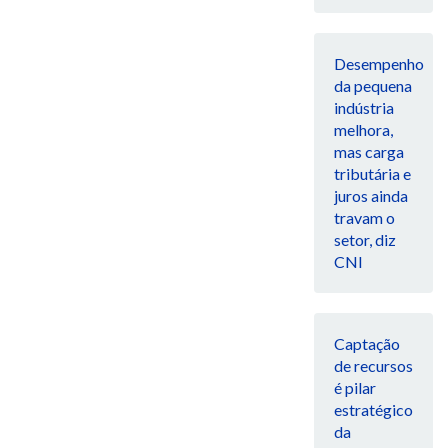
Desempenho
da pequena
indústria
melhora,
mas carga
tributária e
juros ainda
travam o
setor, diz
CNI
Captação
de recursos
é pilar
estratégico
da