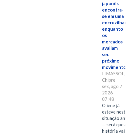
japonês
encontra-
se em uma
encruzilhada
enquanto
os
mercados
avaliam
seu
próximo
movimento.
LIMASSOL,
Chipre,
sex, ago 7
2026
07:48
O iene já
esteve nesta
situação antes
— será que a
história vai se