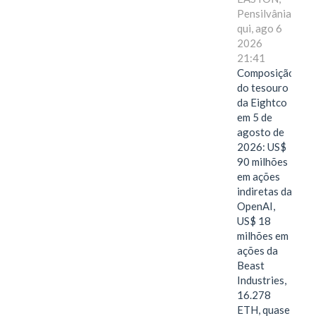
Pensilvânia,
qui, ago 6
2026
21:41
Composição
do tesouro
da Eightco
em 5 de
agosto de
2026: US$
90 milhões
em ações
indiretas da
OpenAI,
US$ 18
milhões em
ações da
Beast
Industries,
16.278
ETH, quase