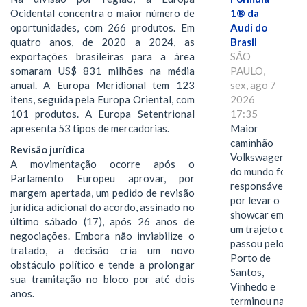
Ocidental concentra o maior número de
1® da
oportunidades, com 266 produtos. Em
Audi do
quatro anos, de 2020 a 2024, as
Brasil
exportações brasileiras para a área
SÃO
somaram US$ 831 milhões na média
PAULO,
anual. A Europa Meridional tem 123
sex, ago 7
itens, seguida pela Europa Oriental, com
2026
101 produtos. A Europa Setentrional
17:35
apresenta 53 tipos de mercadorias.
Maior
caminhão
Revisão jurídica
Volkswagen
A movimentação ocorre após o
do mundo foi
Parlamento Europeu aprovar, por
responsável
margem apertada, um pedido de revisão
por levar o
jurídica adicional do acordo, assinado no
showcar em
último sábado (17), após 26 anos de
um trajeto que
negociações. Embora não inviabilize o
passou pelo
tratado, a decisão cria um novo
Porto de
obstáculo político e tende a prolongar
Santos,
sua tramitação no bloco por até dois
Vinhedo e
anos.
terminou na