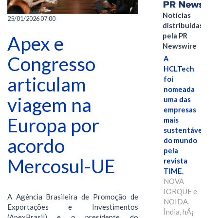
Notícias
25/01/2026 07:00
distribuídas
pela PR
Apex e
Newswire
Congresso
A
HCLTech
articulam
foi
nomeada
viagem na
uma das
empresas
Europa por
mais
sustentáveis
acordo
do mundo
pela
Mercosul-UE
revista
TIME.
NOVA
IORQUE e
A Agência Brasileira de Promoção de
NOIDA,
Exportações e Investimentos
Índia, hÃ¡
(ApexBrasil) e o presidente do