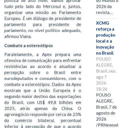
do Mundo de
política de alto nível. Vamos aprovar
2026 da
tudo pelo lado do Mercosul e, juntos,
revista…
organizar uma missão ao Parlamento
Europeu. É um diálogo de presidente de
XCMG
parlamento para presidente de
reforça a
parlamento, no nível político adequado,
produção
afirmou Viana.
local e a
Combate a estereótipos
inovação
no Brasil.
Paralelamente, a Apex prepara uma
POUSO
ofensiva de comunicação para enfrentar
ALEGRE,
resistências ao acordo e atualizar a
Brasil, sex,
percepção sobre o Brasil entre
ago 7
eurodeputados e consumidores, com o
2026
combate a estereótipos. Dados da Apex
18:26
mostram que a União Europeia é o
POUSO
segundo maior destino das exportações
ALEGRE,
do Brasil, com US$ 49,8 bilhões em
Brasil, 7 de
2025, atrás apenas da China. O
agosto de
agronegócio responde por cerca de 23%
2026
do comércio bilateral, percentual
/PRNewswire/
inferior à percepção de que o acordo