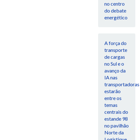
no centro
do debate
energético
A força do
transporte
de cargas
no Sul e o
avanço da
IA nas
transportadoras
estarão
entre os
temas
centrais do
estande 98
no pavilhão
Norte da
Logistique