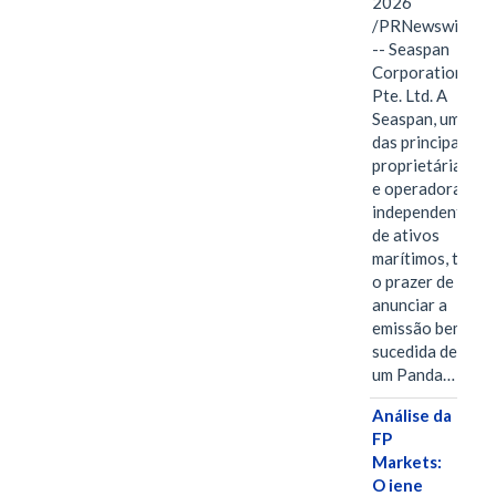
2026
/PRNewswire/
-- Seaspan
Corporation
Pte. Ltd. A
Seaspan, uma
das principais
proprietárias
e operadoras
independentes
de ativos
marítimos, tem
o prazer de
anunciar a
emissão bem-
sucedida de
um Panda…
Análise da
FP
Markets:
O iene