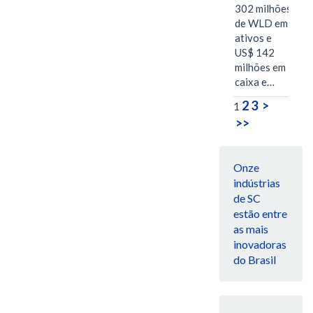
302 milhões
de WLD em
ativos e
US$ 142
milhões em
caixa e…
2
3
>
1
>>
Onze
indústrias
de SC
estão entre
as mais
inovadoras
do Brasil