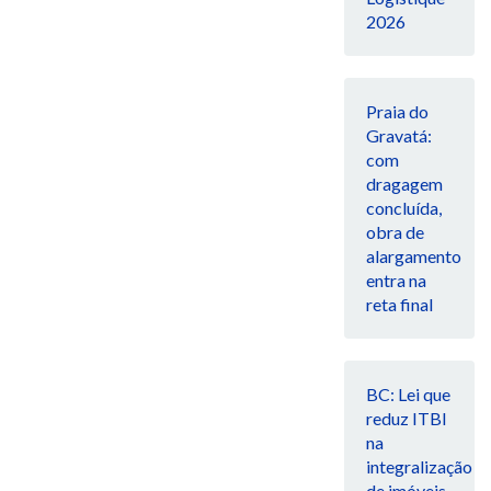
2026
Praia do
Gravatá:
com
dragagem
concluída,
obra de
alargamento
entra na
reta final
BC: Lei que
reduz ITBI
na
integralização
de imóveis