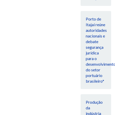
Porto de
Itajaí reúne
autoridades
nacionais e
debate
segurança
jurídica
para o
desenvolviment
do setor
portuário
brasileiro*
Produção
da
indústria