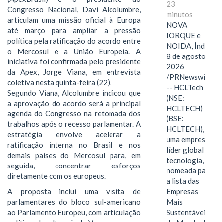
23
Congresso Nacional, Davi Alcolumbre,
minutos
articulam uma missão oficial à Europa
NOVA
até março para ampliar a pressão
IORQUE e
política pela ratificação do acordo entre
NOIDA, Índia,
o Mercosul e a União Europeia. A
8 de agosto de
iniciativa foi confirmada pelo presidente
2026
da Apex, Jorge Viana, em entrevista
/PRNewswire/
coletiva nesta quinta-feira (22).
-- HCLTech
Segundo Viana, Alcolumbre indicou que
(NSE:
a aprovação do acordo será a principal
HCLTECH)
agenda do Congresso na retomada dos
(BSE:
trabalhos após o recesso parlamentar. A
HCLTECH),
estratégia envolve acelerar a
uma empresa
ratificação interna no Brasil e nos
líder global em
demais países do Mercosul para, em
tecnologia, foi
seguida, concentrar esforços
nomeada para
diretamente com os europeus.
a lista das
Empresas
A proposta inclui uma visita de
Mais
parlamentares do bloco sul-americano
Sustentáveis
ao Parlamento Europeu, com articulação