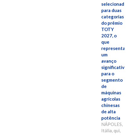
selecionado
para duas
categorias
do prêmio
TOTY
2027, o
que
representa
um
avanço
significativo
para o
segmento
de
máquinas
agrícolas
chinesas
de alta
potência
NÁPOLES,
Itália, qui,