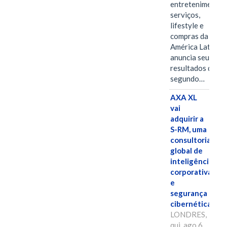
entretenimento,
serviços,
lifestyle e
compras da
América Latina
anuncia seus
resultados do
segundo…
AXA XL
vai
adquirir a
S-RM, uma
consultoria
global de
inteligência
corporativa
e
segurança
cibernética
LONDRES,
qui, ago 6