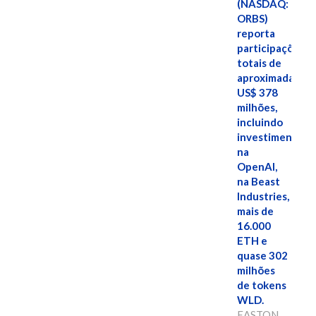
(NASDAQ:
ORBS)
reporta
participações
totais de
aproximadamen
US$ 378
milhões,
incluindo
investimentos
na
OpenAI,
na Beast
Industries,
mais de
16.000
ETH e
quase 302
milhões
de tokens
WLD.
EASTON,