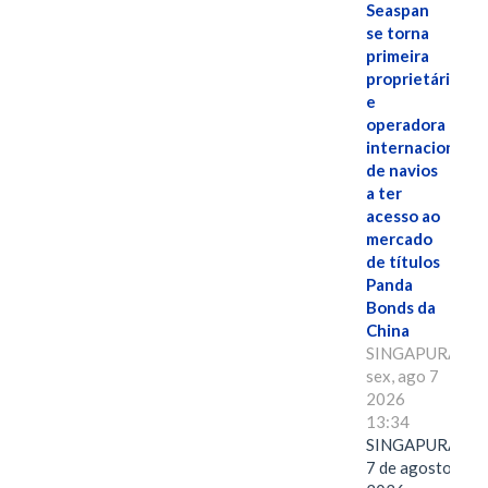
Seaspan
se torna
primeira
proprietária
e
operadora
internacional
de navios
a ter
acesso ao
mercado
de títulos
Panda
Bonds da
China
SINGAPURA,
sex, ago 7
2026
13:34
SINGAPURA,
7 de agosto de