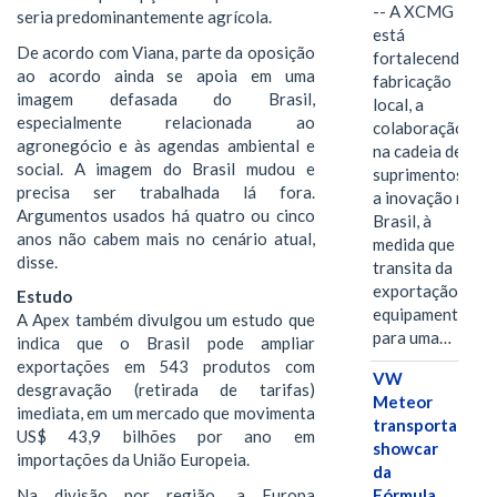
-- A XCMG
seria predominantemente agrícola.
está
De acordo com Viana, parte da oposição
fortalecendo a
ao acordo ainda se apoia em uma
fabricação
imagem defasada do Brasil,
local, a
especialmente relacionada ao
colaboração
agronegócio e às agendas ambiental e
na cadeia de
social. A imagem do Brasil mudou e
suprimentos e
precisa ser trabalhada lá fora.
a inovação no
Argumentos usados há quatro ou cinco
Brasil, à
anos não cabem mais no cenário atual,
medida que
disse.
transita da
exportação de
Estudo
equipamentos
A Apex também divulgou um estudo que
para uma…
indica que o Brasil pode ampliar
exportações em 543 produtos com
VW
desgravação (retirada de tarifas)
Meteor
imediata, em um mercado que movimenta
transporta
US$ 43,9 bilhões por ano em
showcar
importações da União Europeia.
da
Na divisão por região, a Europa
Fórmula