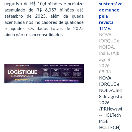
negativo de R$ 10,4 bilhões e prejuízo
sustentáveis
acumulado de R$ 6,057 bilhões até
do mundo
setembro de 2025, além da queda
pela
acentuada nos indicadores de qualidade
revista
e liquidez. Os dados totais de 2025
TIME.
ainda não foram consolidados.
NOVA
IORQUE e
NOIDA,
Índia, sÃ¡b,
ago 8
2026
09:33
NOVA
IORQUE e
NOIDA, Índia,
8 de agosto de
2026
/PRNewswire/
-- HCLTech
(NSE:
HCLTECH)