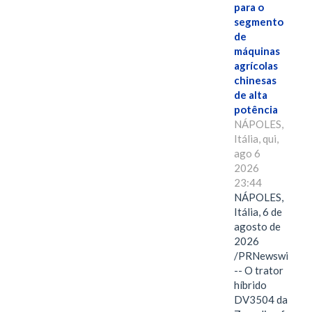
para o
segmento
de
máquinas
agrícolas
chinesas
de alta
potência
NÁPOLES,
Itália, qui,
ago 6
2026
23:44
NÁPOLES,
Itália, 6 de
agosto de
2026
/PRNewswire/
-- O trator
híbrido
DV3504 da