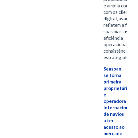
e amplia conexã
com os clientes 
digital, avanços 
refletem a força 
suas marcas, a
eficiência
operacional e a
consistência de 
estratégiaPOR
Seaspan
se torna
primeira
proprietária
e
operadora
internacional
de navios
a ter
acesso ao
mercado