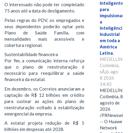
Inteligente"
O interessado não pode ter completado
para
75 anos até a data do desligamento.
impulsionar
Pelas regras do PDV, os empregados e
a
seus dependentes poderão optar pelo
Inteligência
Plano de Saúde Família, com
Industrial
mensalidades mais acessíveis e
em toda a
cobertura regional.
América
Latina.
Sustentabilidade financeira
MEDELLÍN,
Por fim, a comunicação interna reforça
Colômbia,
que o plano de reestruturação é
sÃ¡b, ago
necessário para reequilibrar a saúde
8 2026
financeira da estatal.
14:42
Em dezembro, os Correios anunciaram a
MEDELLÍN,
captação de R$ 12 bilhões em crédito
Colômbia, 8 de
para custear as ações do plano de
agosto de
reestruturação voltado à estabilização
2026
emergencial da empresa.
/PRNewswire/
-- O Huawei
A estatal projeta redução de R$ 5
Network
bilhões em despesas até 2028.