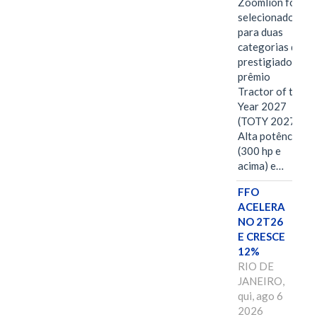
Zoomlion foi
selecionado
para duas
categorias do
prestigiado
prêmio
Tractor of the
Year 2027
(TOTY 2027:
Alta potência
(300 hp e
acima) e…
FFO
ACELERA
NO 2T26
E CRESCE
12%
RIO DE
JANEIRO,
qui, ago 6
2026