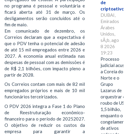
de
no programa é pessoal e voluntária e
criptoativos
ficará aberta até 31 de março. Os
DUBAI,
desligamentos serão concluídos até o
Emirados
fim de maio.
Árabes
Em comunicado de dezembro, os
Unidos,
Correios declaram que a expectativa é
sÃ¡b, ago
que o PDV tenha o potencial de adesão
8 2026
de até 15 mil empregados entre 2026 e
19:23
2027. A economia anual estimada nas
Processo
despesas de pessoal com as demissões é
judicial acusa
de R$ 2,1 bilhões, com impacto pleno a
a Coreia do
partir de 2028.
Norte e o
Grupo
Os Correios contam com mais de 82 mil
Lazarus de
empregados próprios e mais de 10 mil
orquestrar o
funcionários terceirizados.
roubo de US$
O PDV 2026 integra a Fase 1 do Plano
1,5 bilhão,
de Reestruturação econômico-
enquanto o
financeiro para o período de 20252027.
congelamento
O objetivo de reduzir os custos da
de ativos
empresa para garantir a