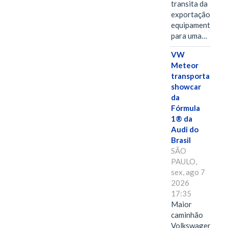
transita da
exportação de
equipamentos
para uma…
VW
Meteor
transporta
showcar
da
Fórmula
1® da
Audi do
Brasil
SÃO
PAULO,
sex, ago 7
2026
17:35
Maior
caminhão
Volkswagen