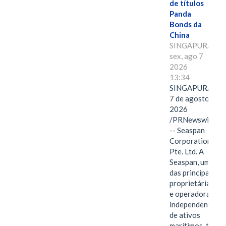
de títulos
Panda
Bonds da
China
SINGAPURA,
sex, ago 7
2026
13:34
SINGAPURA,
7 de agosto de
2026
/PRNewswire/
-- Seaspan
Corporation
Pte. Ltd. A
Seaspan, uma
das principais
proprietárias
e operadoras
independentes
de ativos
marítimos, tem