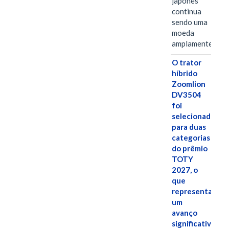
japonês
continua
sendo uma
moeda
amplamente…
O trator
híbrido
Zoomlion
DV3504
foi
selecionado
para duas
categorias
do prêmio
TOTY
2027, o
que
representa
um
avanço
significativo