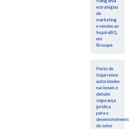
Hang leva
estratégias
de
marketing
e vendas ao
InspiraBQ,
em
Brusque
Porto de
Itajaí reúne
autoridades
nacionais e
debate
segurança
jurídica
para o
desenvolviment
do setor