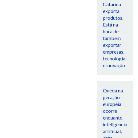
Catarina
exporta
produtos.
Está na
hora de
também
exportar
empresas,
tecnologia
e inovação
Queda na
geração
europeia
ocorre
enquanto
inteligência
artificial,
data