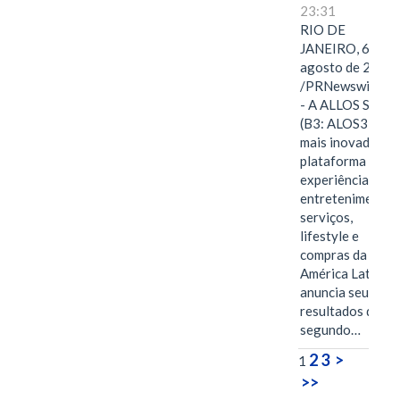
23:31
RIO DE
JANEIRO, 6 de
agosto de 2026
/PRNewswire/ -
- A ALLOS S.A.
(B3: ALOS3), a
mais inovadora
plataforma de
experiências,
entretenimento,
serviços,
lifestyle e
compras da
América Latina
anuncia seus
resultados do
segundo…
2
3
>
1
>>