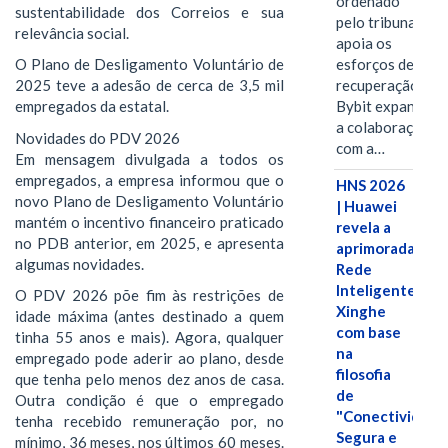
ordenado
sustentabilidade dos Correios e sua
pelo tribunal
relevância social.
apoia os
esforços de
O Plano de Desligamento Voluntário de
recuperação e
2025 teve a adesão de cerca de 3,5 mil
Bybit expande
empregados da estatal.
a colaboração
Novidades do PDV 2026
com a…
Em mensagem divulgada a todos os
empregados, a empresa informou que o
HNS 2026
novo Plano de Desligamento Voluntário
| Huawei
mantém o incentivo financeiro praticado
revela a
no PDB anterior, em 2025, e apresenta
aprimorada
algumas novidades.
Rede
Inteligente
O PDV 2026 põe fim às restrições de
Xinghe
idade máxima (antes destinado a quem
com base
tinha 55 anos e mais). Agora, qualquer
na
empregado pode aderir ao plano, desde
filosofia
que tenha pelo menos dez anos de casa.
de
Outra condição é que o empregado
"Conectividade
tenha recebido remuneração por, no
Segura e
mínimo, 36 meses, nos últimos 60 meses.