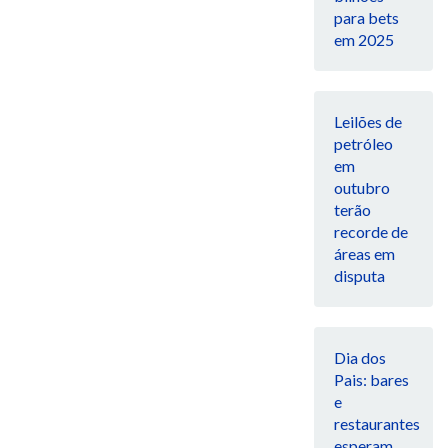
para bets
em 2025
Leilões de
petróleo
em
outubro
terão
recorde de
áreas em
disputa
Dia dos
Pais: bares
e
restaurantes
esperam