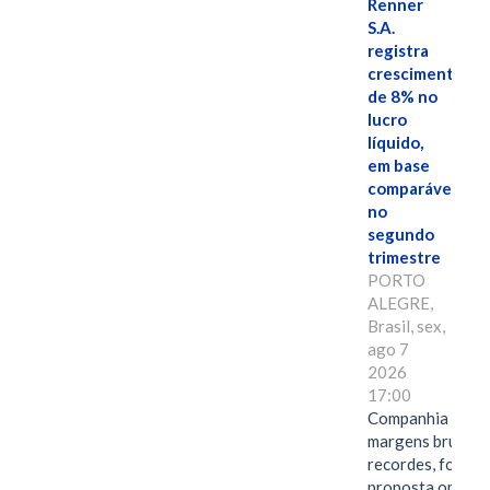
Renner
S.A.
registra
crescimento
de 8% no
lucro
líquido,
em base
comparável,
no
segundo
trimestre
PORTO
ALEGRE,
Brasil, sex,
ago 7
2026
17:00
Companhia alcan
margens brutas
recordes, fortal
proposta omnica