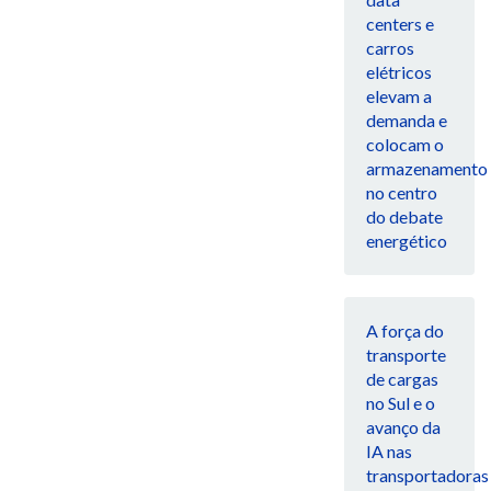
centers e
carros
elétricos
elevam a
demanda e
colocam o
armazenamento
no centro
do debate
energético
A força do
transporte
de cargas
no Sul e o
avanço da
IA nas
transportadoras