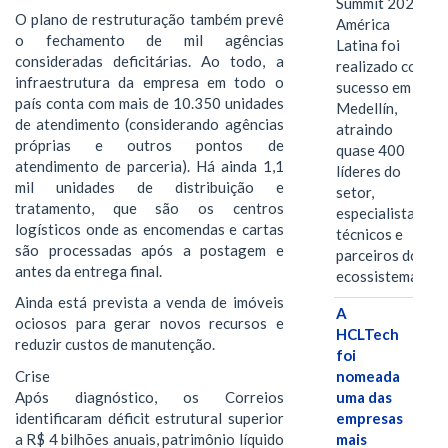
Summit 2026
O plano de restruturação também prevê
América
o fechamento de mil agências
Latina foi
consideradas deficitárias. Ao todo, a
realizado com
infraestrutura da empresa em todo o
sucesso em
país conta com mais de 10.350 unidades
Medellín,
de atendimento (considerando agências
atraindo
próprias e outros pontos de
quase 400
atendimento de parceria). Há ainda 1,1
líderes do
mil unidades de distribuição e
setor,
tratamento, que são os centros
especialistas
logísticos onde as encomendas e cartas
técnicos e
são processadas após a postagem e
parceiros do
antes da entrega final.
ecossistema.…
Ainda está prevista a venda de imóveis
A
ociosos para gerar novos recursos e
HCLTech
reduzir custos de manutenção.
foi
Crise
nomeada
Após diagnóstico, os Correios
uma das
identificaram déficit estrutural superior
empresas
a R$ 4 bilhões anuais, patrimônio líquido
mais