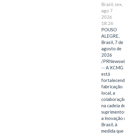
Brasil, sex,
ago 7
2026
18:26
POUSO
ALEGRE,
Brasil, 7 de
agosto de
2026
/PRNewswire/
-- A XCMG
está
fortalecendo a
fabricação
local, a
colaboração
na cadeia de
suprimentos e
a inovação no
Brasil, à
medida que