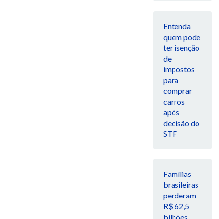
Entenda
quem pode
ter isenção
de
impostos
para
comprar
carros
após
decisão do
STF
Famílias
brasileiras
perderam
R$ 62,5
bilhões