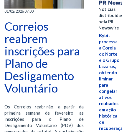
Notícias
01/02/2026 07:00
distribuídas
pela PR
Correios
Newswire
reabrem
Bybit
processa
inscrições para
a Coreia
do Norte
Plano de
e o Grupo
Lazarus,
Desligamento
obtendo
liminar
Voluntário
para
congelar
ativos
roubados
Os Correios reabrirão, a partir da
em ação
primeira semana de fevereiro, as
histórica
inscrições para o Plano de
de
Desligamento Voluntário (PDV) dos
recuperação
empregados da estatal. A participação