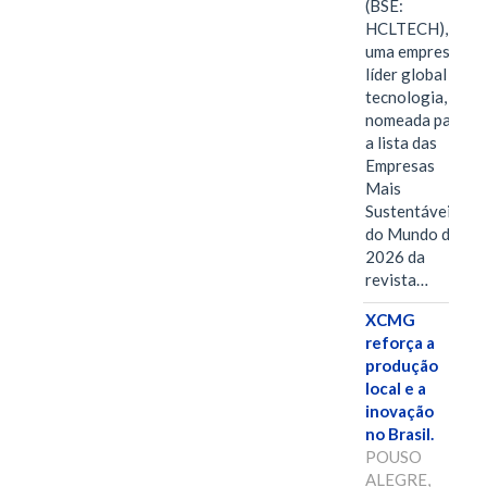
(BSE:
HCLTECH),
uma empresa
líder global em
tecnologia, foi
nomeada para
a lista das
Empresas
Mais
Sustentáveis
do Mundo de
2026 da
revista…
XCMG
reforça a
produção
local e a
inovação
no Brasil.
POUSO
ALEGRE,