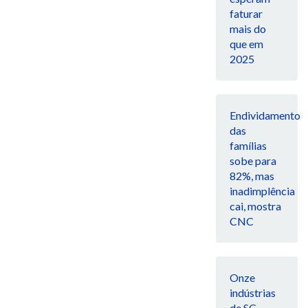
faturar
mais do
que em
2025
Endividamento
das
famílias
sobe para
82%, mas
inadimplência
cai, mostra
CNC
Onze
indústrias
de SC