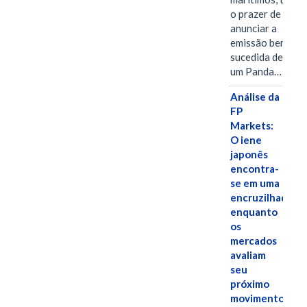
o prazer de
anunciar a
emissão bem-
sucedida de
um Panda…
Análise da
FP
Markets:
O iene
japonês
encontra-
se em uma
encruzilhada
enquanto
os
mercados
avaliam
seu
próximo
movimento.