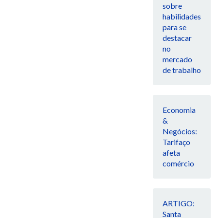
sobre
habilidades
para se
destacar
no
mercado
de trabalho
Economia
&
Negócios:
Tarifaço
afeta
comércio
ARTIGO:
Santa