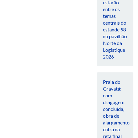
estarão
entre os
temas
centrais do
estande 98
no pavilhão
Norte da
Logistique
2026
Praia do
Gravatá:
com
dragagem
concluída,
obra de
alargamento
entra na
reta final