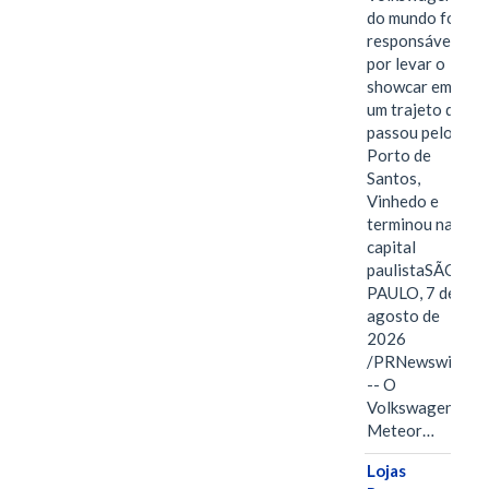
do mundo foi
responsável
por levar o
showcar em
um trajeto que
passou pelo
Porto de
Santos,
Vinhedo e
terminou na
capital
paulistaSÃO
PAULO, 7 de
agosto de
2026
/PRNewswire/
-- O
Volkswagen
Meteor…
Lojas