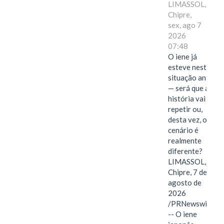
LIMASSOL,
Chipre,
sex, ago 7
2026
07:48
O iene já
esteve nesta
situação antes
— será que a
história vai se
repetir ou,
desta vez, o
cenário é
realmente
diferente?
LIMASSOL,
Chipre, 7 de
agosto de
2026
/PRNewswire/
-- O iene