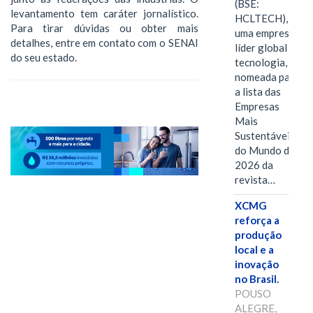
(BSE:
levantamento tem caráter jornalístico.
HCLTECH),
Para tirar dúvidas ou obter mais
uma empresa
detalhes, entre em contato com o SENAI
líder global em
do seu estado.
tecnologia, foi
nomeada para
a lista das
Empresas
Mais
Sustentáveis
do Mundo de
2026 da
revista…
XCMG
reforça a
produção
local e a
inovação
no Brasil.
POUSO
ALEGRE,