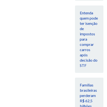
Entenda
quem pode
ter isenção
de
impostos
para
comprar
carros
após
decisão do
STF
Famílias
brasileiras
perderam
R$ 62,5
bilhões