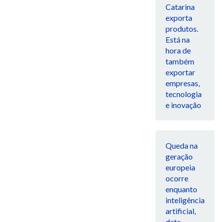
Catarina
exporta
produtos.
Está na
hora de
também
exportar
empresas,
tecnologia
e inovação
Queda na
geração
europeia
ocorre
enquanto
inteligência
artificial,
data