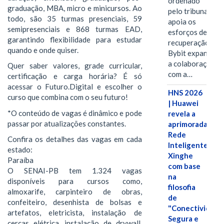
ordenado
graduação, MBA, micro e minicursos. Ao
pelo tribunal
todo, são 35 turmas presenciais, 59
apoia os
semipresenciais e 868 turmas EAD,
esforços de
garantindo flexibilidade para estudar
recuperação e
quando e onde quiser.
Bybit expande
a colaboração
Quer saber valores, grade curricular,
com a…
certificação e carga horária? É só
acessar o Futuro.Digital e escolher o
HNS 2026
curso que combina com o seu futuro!
| Huawei
*O conteúdo de vagas é dinâmico e pode
revela a
passar por atualizações constantes.
aprimorada
Rede
Confira os detalhes das vagas em cada
Inteligente
estado:
Xinghe
Paraíba
com base
O SENAI-PB tem 1.324 vagas
na
disponíveis para cursos como,
filosofia
almoxarife, carpinteiro de obras,
de
confeiteiro, desenhista de bolsas e
"Conectividade
artefatos, eletricista, instalação de
Segura e
cercas elétrica, instalação de drywall,