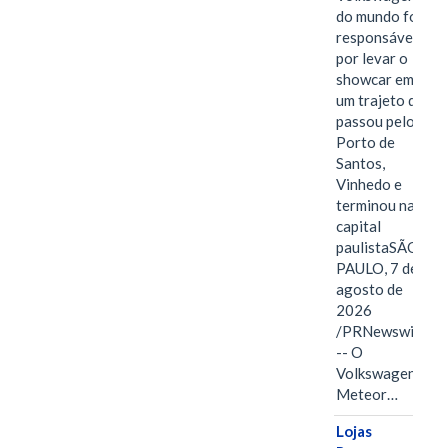
do mundo foi
responsável
por levar o
showcar em
um trajeto que
passou pelo
Porto de
Santos,
Vinhedo e
terminou na
capital
paulistaSÃO
PAULO, 7 de
agosto de
2026
/PRNewswire/
-- O
Volkswagen
Meteor…
Lojas