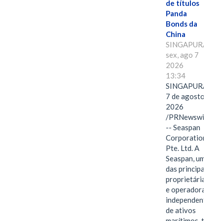
de títulos
Panda
Bonds da
China
SINGAPURA,
sex, ago 7
2026
13:34
SINGAPURA,
7 de agosto de
2026
/PRNewswire/
-- Seaspan
Corporation
Pte. Ltd. A
Seaspan, uma
das principais
proprietárias
e operadoras
independentes
de ativos
marítimos, tem