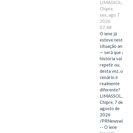
LIMASSOL,
Chipre,
sex, ago 7
2026
07:48
O iene já
esteve nesta
situação antes
— será que a
história vai se
repetir ou,
desta vez, o
cenário é
realmente
diferente?
LIMASSOL,
Chipre, 7 de
agosto de
2026
/PRNewswire/
-- O iene