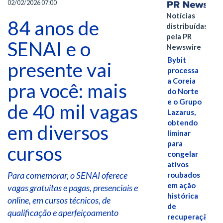
02/02/2026 07:00
Notícias
84 anos de
distribuídas
pela PR
SENAI e o
Newswire
Bybit
presente vai
processa
a Coreia
pra você: mais
do Norte
e o Grupo
de 40 mil vagas
Lazarus,
obtendo
em diversos
liminar
para
cursos
congelar
ativos
Para comemorar, o SENAI oferece
roubados
em ação
vagas gratuitas e pagas, presenciais e
histórica
online, em cursos técnicos, de
de
qualificação e aperfeiçoamento
recuperação