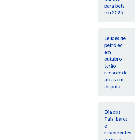
para bets
em 2025
Leilões de
petróleo
em
outubro
terão
recorde de
áreas em
disputa
Dia dos
Pais: bares
e
restaurantes
esperam