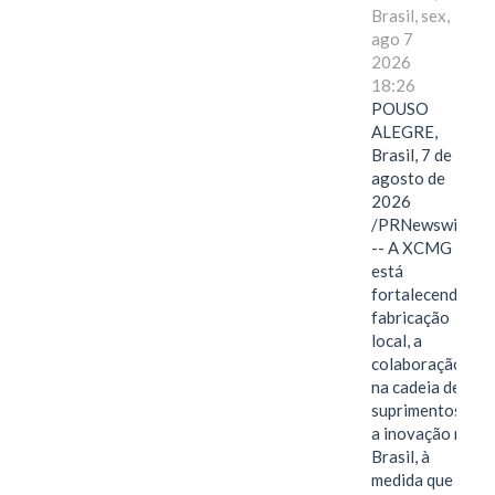
Brasil, sex,
ago 7
2026
18:26
POUSO
ALEGRE,
Brasil, 7 de
agosto de
2026
/PRNewswire/
-- A XCMG
está
fortalecendo a
fabricação
local, a
colaboração
na cadeia de
suprimentos e
a inovação no
Brasil, à
medida que