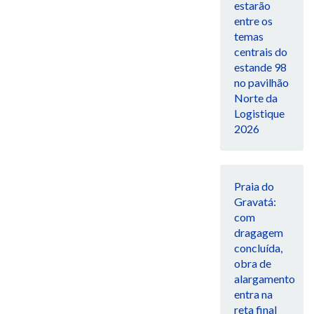
estarão
entre os
temas
centrais do
estande 98
no pavilhão
Norte da
Logistique
2026
Praia do
Gravatá:
com
dragagem
concluída,
obra de
alargamento
entra na
reta final