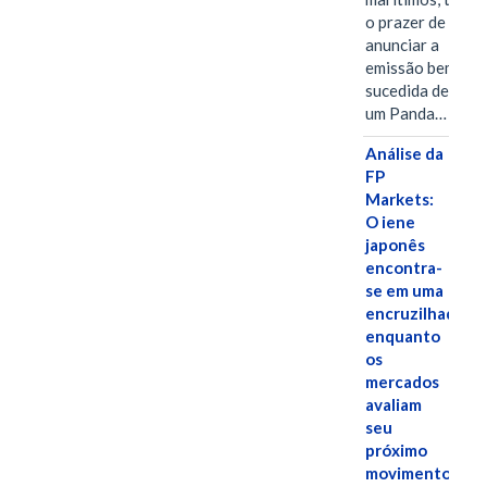
o prazer de
anunciar a
emissão bem-
sucedida de
um Panda…
Análise da
FP
Markets:
O iene
japonês
encontra-
se em uma
encruzilhada
enquanto
os
mercados
avaliam
seu
próximo
movimento.