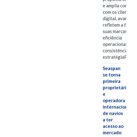
e amplia conexã
com os clientes 
digital, avanços 
refletem a força 
suas marcas, a
eficiência
operacional e a
consistência de 
estratégiaPOR
Seaspan
se torna
primeira
proprietária
e
operadora
internacional
de navios
a ter
acesso ao
mercado