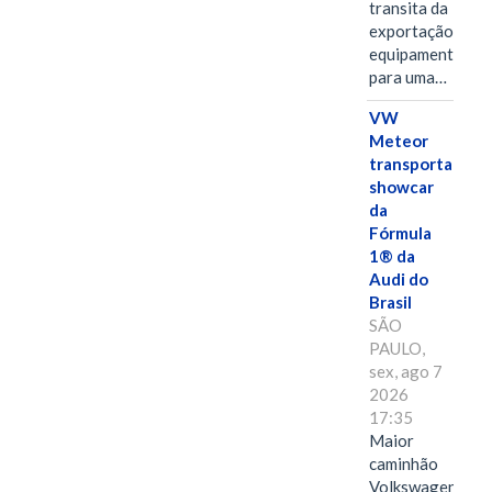
transita da
exportação de
equipamentos
para uma…
VW
Meteor
transporta
showcar
da
Fórmula
1® da
Audi do
Brasil
SÃO
PAULO,
sex, ago 7
2026
17:35
Maior
caminhão
Volkswagen