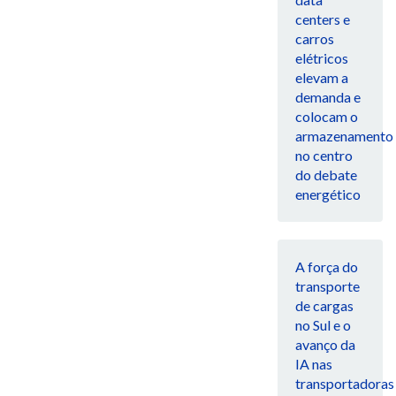
centers e
carros
elétricos
elevam a
demanda e
colocam o
armazenamento
no centro
do debate
energético
A força do
transporte
de cargas
no Sul e o
avanço da
IA nas
transportadoras