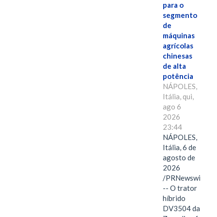
para o
segmento
de
máquinas
agrícolas
chinesas
de alta
potência
NÁPOLES,
Itália, qui,
ago 6
2026
23:44
NÁPOLES,
Itália, 6 de
agosto de
2026
/PRNewswire/
-- O trator
híbrido
DV3504 da