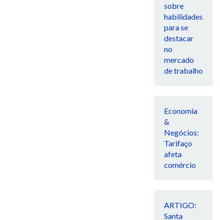
sobre
habilidades
para se
destacar
no
mercado
de trabalho
Economia
&
Negócios:
Tarifaço
afeta
comércio
ARTIGO:
Santa