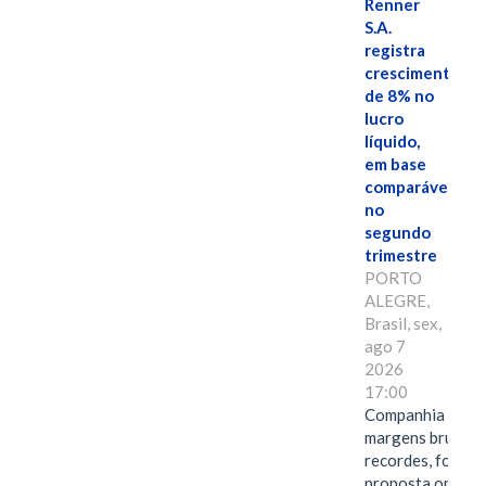
Renner
S.A.
registra
crescimento
de 8% no
lucro
líquido,
em base
comparável,
no
segundo
trimestre
PORTO
ALEGRE,
Brasil, sex,
ago 7
2026
17:00
Companhia alcan
margens brutas
recordes, fortal
proposta omnica