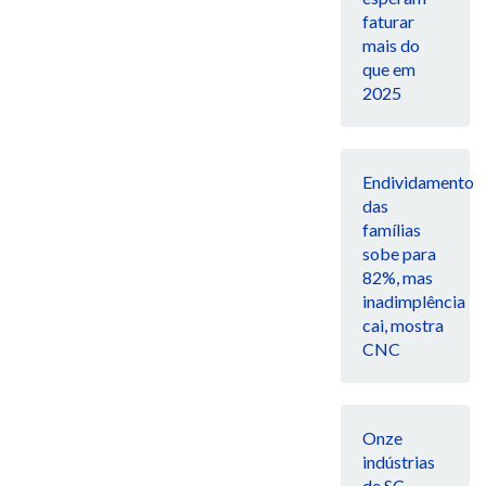
faturar
mais do
que em
2025
Endividamento
das
famílias
sobe para
82%, mas
inadimplência
cai, mostra
CNC
Onze
indústrias
de SC