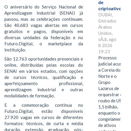
de
O aniversário do Serviço Nacional de
criptoativos
Aprendizagem Industrial (SENAI) já
DUBAI,
passou, mas as celebrações continuam.
Emirados
São 40.683 vagas abertas em cursos
Árabes
gratuitos e pagos, disponíveis em
Unidos,
diversas unidades da federação e no
sÃ¡b, ago
Futuro.Digital, o marketplace da
8 2026
instituição.
19:23
Processo
São 12.763 oportunidades presenciais e
judicial acusa
online, distribuídas pelas escolas do
a Coreia do
SENAI em vários estados, com opções
Norte e o
de cursos técnicos, qualificação e
Grupo
aperfeiçoamento profissional,
Lazarus de
aprendizagem industrial e outras
orquestrar o
modalidades de formação.
roubo de US$
E a comemoração continua no
1,5 bilhão,
Futuro.Digital, estão disponíveis
enquanto o
27.920 vagas em cursos de diferentes
congelamento
formatos: técnicos, de curta e média
de ativos
duração, extensão, graduação, pós-