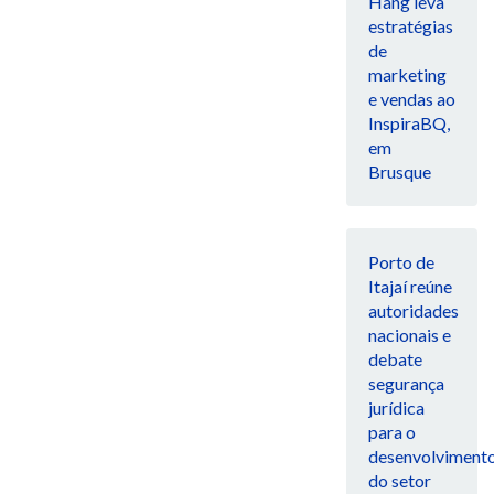
Hang leva
estratégias
de
marketing
e vendas ao
InspiraBQ,
em
Brusque
Porto de
Itajaí reúne
autoridades
nacionais e
debate
segurança
jurídica
para o
desenvolviment
do setor