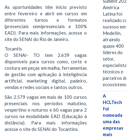
Summit 2026
As oportunidades têm início previsto
América
entre fevereiro e abril em cursos em
Latina foi
diferentes turnos e formatos
realizado com
(presenciais semipresenciais e 100%
sucesso em
EAD). Para mais informações, acesse o
Medellín,
site do SENAI do Rio de Janeiro.
atraindo
quase 400
Tocantis
líderes do
O SENAI- TO tem 2.639 vagas
setor,
disponíveis para cursos como, corte e
especialistas
costura em peças em malha, ferramentas
técnicos e
de gestão com aplicação à inteligência
parceiros do
artificial, marketing digital, padeiro,
ecossistema.…
vendas e redes sociais e tantos outros.
A
São 2.579 vagas em mais de 100 cursos
HCLTech
presenciais nos períodos matutino,
foi
vespertino e noturno e 60 vagas para 2
nomeada
cursos na modalidade EAD (Educação à
uma das
distância). Para mais informações
empresas
acesse o site do SENAI do Tocantins.
mais