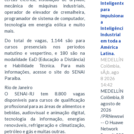
Inteligente"
mecânica de máquinas industriais,
para
operador de elevador de cremalheira,
impulsionar
programador de sistema de computador,
a
tecnologia em energia eólica e muito
Inteligência
mais.
Industrial
Do total de vagas, 1.144 são para
em toda a
cursos presenciais nos períodos
América
matutino e vespertino, e 180 são na
Latina.
modalidade EaD (Educação a Distância)
MEDELLÍN,
e Habilidade Técnica. Para mais
Colômbia,
informações, acesse o site do SENAI
sÃ¡b, ago
Paraíba.
8 2026
14:42
Rio de Janeiro
MEDELLÍN,
O SENAI-RJ tem 8.800 vagas
Colômbia, 8 de
disponíveis para cursos de qualificação
agosto de
profissional para as áreas de alimentos e
2026
bebidas, audiovisual e animação digital,
/PRNewswire/
tecnologia da informação, energias
-- O Huawei
renováveis, refrigeração e climatização,
Network
petróleo e gás e muitas outras.