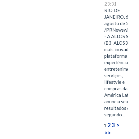
23:31
RIO DE
JANEIRO, 6 de
agosto de 2026
/PRNewswire/ -
- A ALLOS S.A.
(B3: ALOS3), a
mais inovadora
plataforma de
experiências,
entretenimento,
serviços,
lifestyle e
compras da
América Latina
anuncia seus
resultados do
segundo…
2
3
>
1
>>