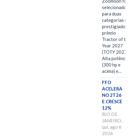
Zoomlion foi
selecionado
para duas
categorias do
prestigiado
prêmio
Tractor of the
Year 2027
(TOTY 2027:
Alta potência
(300 hp e
acima) e…
FFO
ACELERA
NO 2T26
E CRESCE
12%
RIO DE
JANEIRO,
qui, ago 6
2026