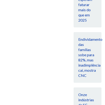
faturar
mais do
que em
2025
Endividamento
das
famílias
sobe para
82%, mas
inadimplência
cai, mostra
CNC
Onze
indústrias
de SC