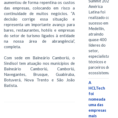
Summit 2026
aumentou de forma repentina os custos
América
das empresas, colocando em risco a
Latina foi
continuidade de muitos negócios. “A
realizado com
decisão corrige essa situação e
sucesso em
representa um importante avanço para
Medellín,
bares, restaurantes, hotéis e empresas
atraindo
do setor de turismo ligados à entidade
quase 400
na nossa área de abrangência”,
líderes do
completa.
setor,
especialistas
Com sede em Balneário Camboriú, o
técnicos e
Sindisol tem atuação nos municípios de
parceiros do
Balneário Camboriú, Camboriú,
ecossistema.…
Navegantes, Brusque, Guabiruba,
Botuverá, Nova Trento e São João
A
Batista.
HCLTech
foi
nomeada
uma das
empresas
mais