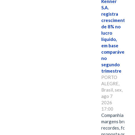
Renner
S.A.
registra
crescimento
de 8% no
lucro
líquido,
em base
comparável,
no
segundo
trimestre
PORTO
ALEGRE,
Brasil, sex,
ago 7
2026
17:00
Companhia alcan
margens brutas
recordes, fortal
proposta omnica