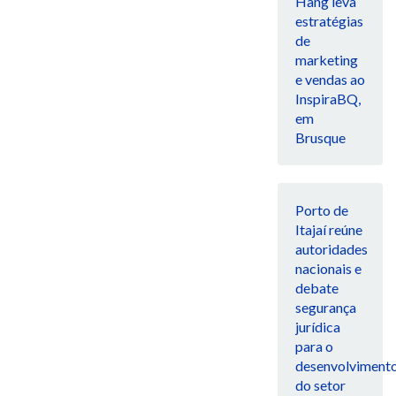
Hang leva
estratégias
de
marketing
e vendas ao
InspiraBQ,
em
Brusque
Porto de
Itajaí reúne
autoridades
nacionais e
debate
segurança
jurídica
para o
desenvolviment
do setor