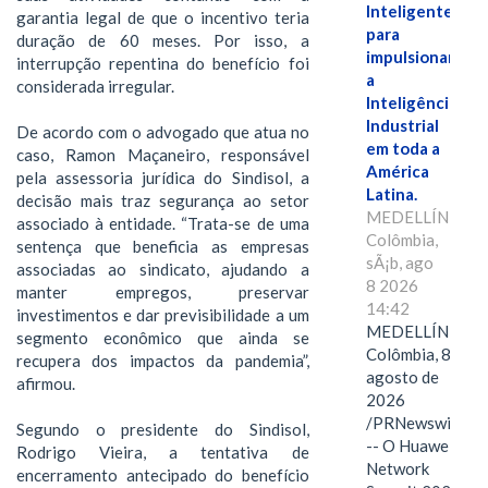
Inteligente"
garantia legal de que o incentivo teria
para
duração de 60 meses. Por isso, a
impulsionar
interrupção repentina do benefício foi
a
considerada irregular.
Inteligência
Industrial
De acordo com o advogado que atua no
em toda a
caso, Ramon Maçaneiro, responsável
América
pela assessoria jurídica do Sindisol, a
Latina.
decisão mais traz segurança ao setor
MEDELLÍN,
associado à entidade. “Trata-se de uma
Colômbia,
sentença que beneficia as empresas
sÃ¡b, ago
associadas ao sindicato, ajudando a
8 2026
manter empregos, preservar
14:42
investimentos e dar previsibilidade a um
MEDELLÍN,
segmento econômico que ainda se
Colômbia, 8 de
recupera dos impactos da pandemia”,
agosto de
afirmou.
2026
/PRNewswire/
Segundo o presidente do Sindisol,
-- O Huawei
Rodrigo Vieira, a tentativa de
Network
encerramento antecipado do benefício