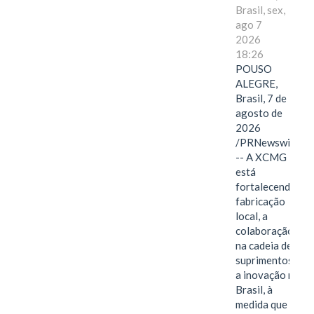
Brasil, sex,
ago 7
2026
18:26
POUSO
ALEGRE,
Brasil, 7 de
agosto de
2026
/PRNewswire/
-- A XCMG
está
fortalecendo a
fabricação
local, a
colaboração
na cadeia de
suprimentos e
a inovação no
Brasil, à
medida que