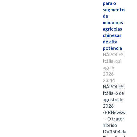
para o
segmento
de
máquinas
agrícolas
chinesas
de alta
potência
NÁPOLES,
Itália, qui,
ago 6
2026
23:44
NÁPOLES,
Itália, 6 de
agosto de
2026
/PRNewswire/
-- O trator
híbrido
DV3504 da