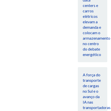
centers e
carros
elétricos
elevam a
demanda e
colocam o
armazenamento
no centro
do debate
energético
A força do
transporte
de cargas
no Sul e o
avanço da
IA nas
transportadoras