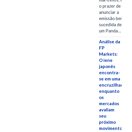
o prazer de
anunciar a
emissão bem-
sucedida de
um Panda…
Análise da
FP
Markets:
O iene
japonês
encontra-
se em uma
encruzilhada
enquanto
os
mercados
avaliam
seu
próximo
movimento.