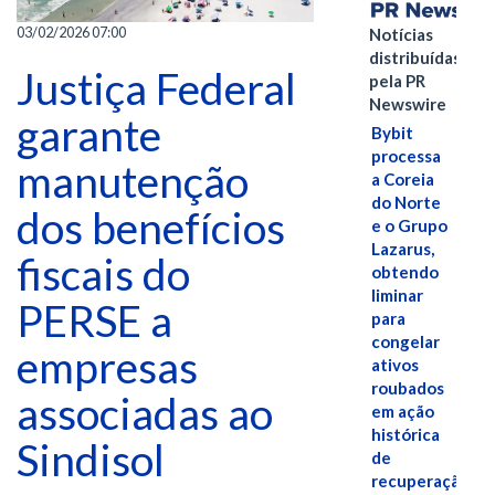
03/02/2026 07:00
Notícias
distribuídas
Justiça Federal
pela PR
Newswire
garante
Bybit
processa
manutenção
a Coreia
do Norte
dos benefícios
e o Grupo
Lazarus,
fiscais do
obtendo
liminar
PERSE a
para
congelar
empresas
ativos
roubados
associadas ao
em ação
histórica
Sindisol
de
recuperação