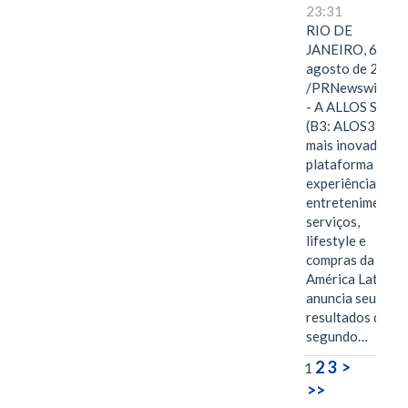
23:31
RIO DE
JANEIRO, 6 de
agosto de 2026
/PRNewswire/ -
- A ALLOS S.A.
(B3: ALOS3), a
mais inovadora
plataforma de
experiências,
entretenimento,
serviços,
lifestyle e
compras da
América Latina
anuncia seus
resultados do
segundo…
2
3
>
1
>>