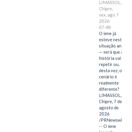
LIMASSOL,
Chipre,
sex, ago 7
2026
07:48
O iene já
esteve nesta
situação antes
— será que a
história vai se
repetir ou,
desta vez, o
cenário é
realmente
diferente?
LIMASSOL,
Chipre, 7 de
agosto de
2026
/PRNewswire/
-- O iene