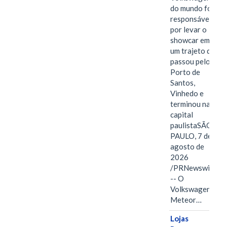
do mundo foi
responsável
por levar o
showcar em
um trajeto que
passou pelo
Porto de
Santos,
Vinhedo e
terminou na
capital
paulistaSÃO
PAULO, 7 de
agosto de
2026
/PRNewswire/
-- O
Volkswagen
Meteor…
Lojas