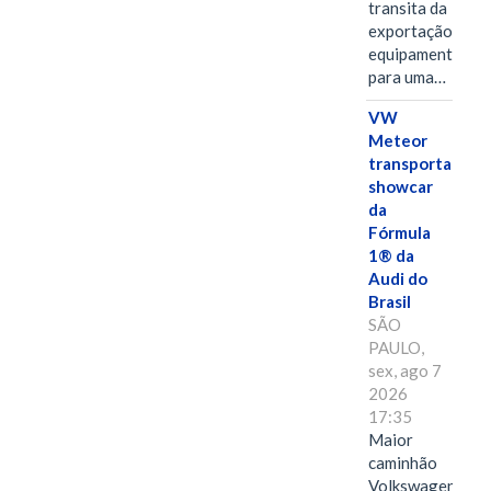
transita da
exportação de
equipamentos
para uma…
VW
Meteor
transporta
showcar
da
Fórmula
1® da
Audi do
Brasil
SÃO
PAULO,
sex, ago 7
2026
17:35
Maior
caminhão
Volkswagen