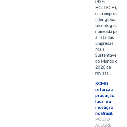
(BSE:
HCLTECH),
uma empresa
líder global em
tecnologia, foi
nomeada para
a lista das
Empresas
Mais
Sustentáveis
do Mundo de
2026 da
revista…
XCMG
reforça a
produção
local e a
inovação
no Brasil.
POUSO
ALEGRE,