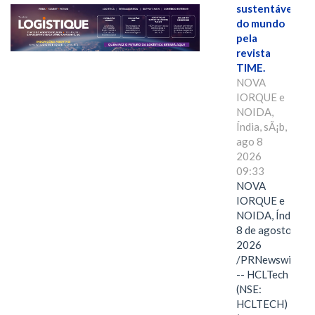
sustentáveis
do mundo
pela
revista
TIME.
NOVA
IORQUE e
NOIDA,
Índia, sÃ¡b,
ago 8
2026
09:33
NOVA
IORQUE e
NOIDA, Índia,
8 de agosto de
2026
/PRNewswire/
-- HCLTech
(NSE:
HCLTECH)