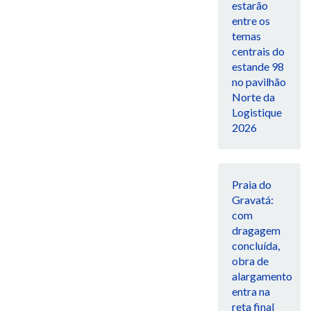
estarão
entre os
temas
centrais do
estande 98
no pavilhão
Norte da
Logistique
2026
Praia do
Gravatá:
com
dragagem
concluída,
obra de
alargamento
entra na
reta final