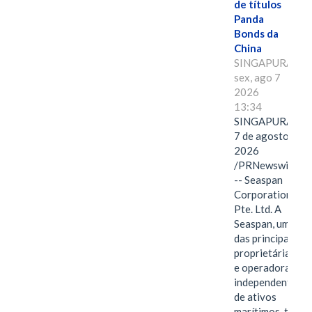
de títulos
Panda
Bonds da
China
SINGAPURA,
sex, ago 7
2026
13:34
SINGAPURA,
7 de agosto de
2026
/PRNewswire/
-- Seaspan
Corporation
Pte. Ltd. A
Seaspan, uma
das principais
proprietárias
e operadoras
independentes
de ativos
marítimos, tem