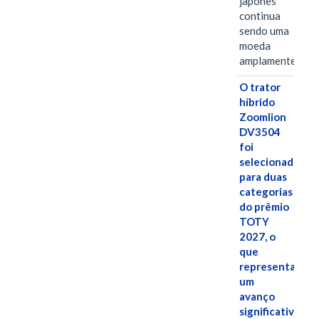
japonês
continua
sendo uma
moeda
amplamente…
O trator
híbrido
Zoomlion
DV3504
foi
selecionado
para duas
categorias
do prêmio
TOTY
2027, o
que
representa
um
avanço
significativo