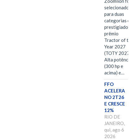
Zoomlion foi
selecionado
para duas
categorias do
prestigiado
prêmio
Tractor of the
Year 2027
(TOTY 2027:
Alta potência
(300 hp e
acima) e…
FFO
ACELERA
NO 2T26
E CRESCE
12%
RIO DE
JANEIRO,
qui, ago 6
2026