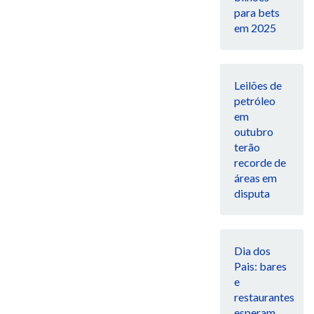
para bets
em 2025
Leilões de
petróleo
em
outubro
terão
recorde de
áreas em
disputa
Dia dos
Pais: bares
e
restaurantes
esperam