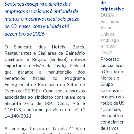
de
Sentença assegura o direito das
criptoativos
empresas associadas à entidade de
DUBAI,
manter o incentivo fiscal pelo prazo
Emirados
de 60 meses, com validade até
Árabes
dezembro de 2026
Unidos,
sÃ¡b, ago
8 2026
O Sindicato dos Hotéis, Bares,
19:23
Restaurantes e Similares de Balneário
Processo
Camboriú e Região (Sindisol) obteve
judicial acusa
importante decisão da Justiça Federal
a Coreia do
que garante a manutenção dos
Norte e o
benefícios fiscais do Programa
Grupo
Emergencial de Retomada do Setor de
Lazarus de
Eventos (PERSE). Com isso, empresas
orquestrar o
associadas ao sindicato continuam com
roubo de US$
alíquota zero de IRPJ, CSLL, PIS e
1,5 bilhão,
COFINS, conforme previsto na Lei nº
enquanto o
14.148/2021.
congelamento
de ativos
A sentença foi proferida pela 4ª Vara