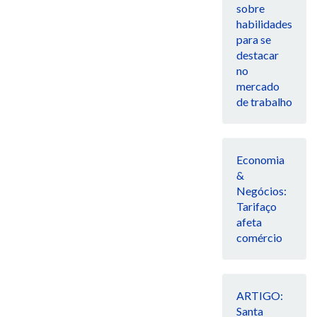
sobre
habilidades
para se
destacar
no
mercado
de trabalho
Economia
&
Negócios:
Tarifaço
afeta
comércio
ARTIGO:
Santa