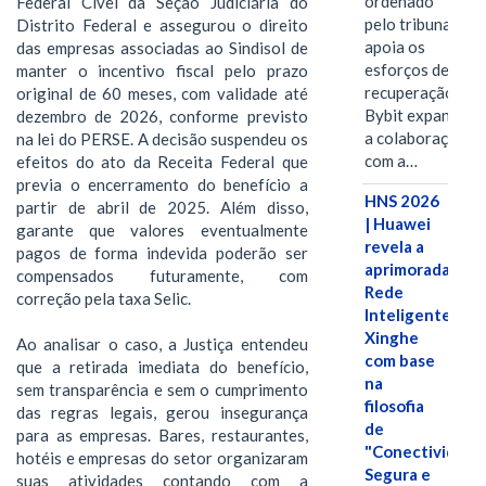
ordenado
Federal Cível da Seção Judiciária do
pelo tribunal
Distrito Federal e assegurou o direito
apoia os
das empresas associadas ao Sindisol de
esforços de
manter o incentivo fiscal pelo prazo
recuperação e
original de 60 meses, com validade até
Bybit expande
dezembro de 2026, conforme previsto
a colaboração
na lei do PERSE. A decisão suspendeu os
com a…
efeitos do ato da Receita Federal que
previa o encerramento do benefício a
HNS 2026
partir de abril de 2025. Além disso,
| Huawei
garante que valores eventualmente
revela a
pagos de forma indevida poderão ser
aprimorada
compensados futuramente, com
Rede
correção pela taxa Selic.
Inteligente
Xinghe
Ao analisar o caso, a Justiça entendeu
com base
que a retirada imediata do benefício,
na
sem transparência e sem o cumprimento
filosofia
das regras legais, gerou insegurança
de
para as empresas. Bares, restaurantes,
"Conectividade
hotéis e empresas do setor organizaram
Segura e
suas atividades contando com a