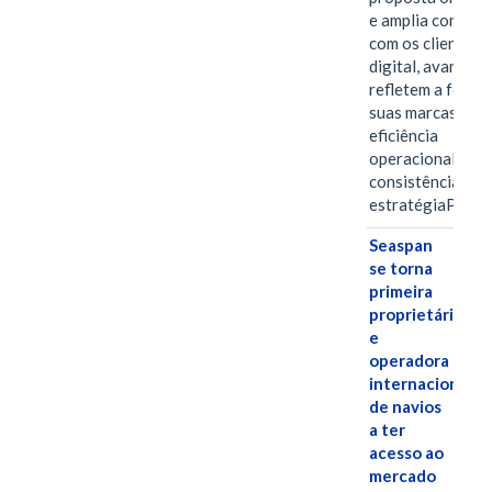
e amplia conexã
com os clientes 
digital, avanços 
refletem a força 
suas marcas, a
eficiência
operacional e a
consistência de 
estratégiaPOR
Seaspan
se torna
primeira
proprietária
e
operadora
internacional
de navios
a ter
acesso ao
mercado