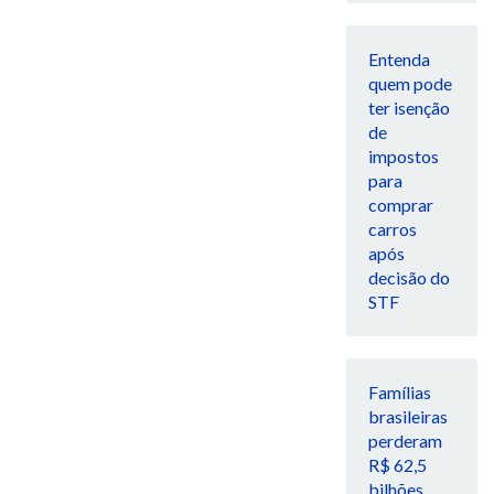
Entenda
quem pode
ter isenção
de
impostos
para
comprar
carros
após
decisão do
STF
Famílias
brasileiras
perderam
R$ 62,5
bilhões