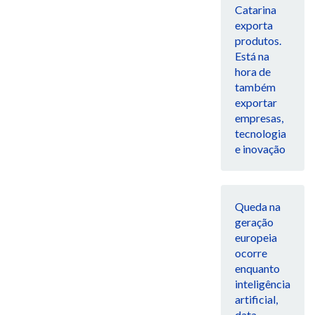
Catarina
exporta
produtos.
Está na
hora de
também
exportar
empresas,
tecnologia
e inovação
Queda na
geração
europeia
ocorre
enquanto
inteligência
artificial,
data