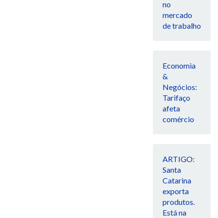
no
mercado
de trabalho
Economia
&
Negócios:
Tarifaço
afeta
comércio
ARTIGO:
Santa
Catarina
exporta
produtos.
Está na