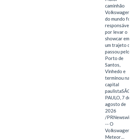
caminhão
Volkswagen
do mundo foi
responsável
por levar o
showcar em
um trajeto que
passou pelo
Porto de
Santos,
Vinhedo e
terminou na
capital
paulistaSÃO
PAULO, 7 de
agosto de
2026
/PRNewswire/
-- O
Volkswagen
Meteor…