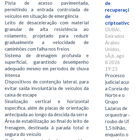
Pista de acesso pavimentada,
de
permitindo a entrada controlada de
recuperação
veículos em situação de emergência
de
Leito de desaceleração com material
criptoativos
granular de alta resistência ao
DUBAI,
rolamento, projetado para reduzir
Emirados
gradualmente a velocidade de
Árabes
caminhões com falha nos freios
Unidos,
Sistema de drenagem profunda e
sÃ¡b, ago
superficial, garantindo desempenho
8 2026
adequado mesmo em períodos de chuva
19:23
intensa
Processo
Dispositivos de contenção lateral, para
judicial acusa
evitar saída involuntária de veículos da
a Coreia do
caixa de escape
Norte e o
Sinalização vertical e horizontal
Grupo
específica, além de placas de orientação
Lazarus de
antecipada ao longo da descida da serra
orquestrar o
Área de estabilização ao final do leito de
roubo de US$
frenagem, destinada à parada total e
1,5 bilhão,
segura do veículo
enquanto o