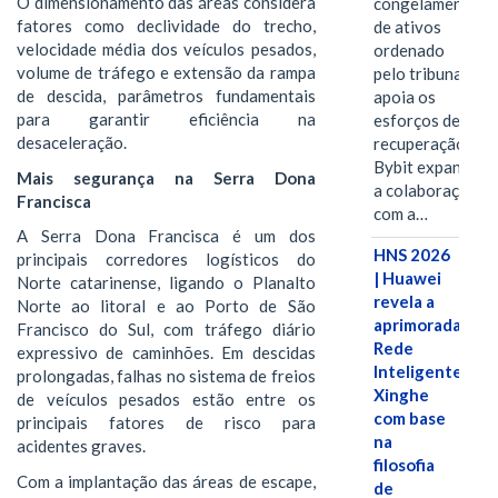
O dimensionamento das áreas considera
congelamento
fatores como declividade do trecho,
de ativos
velocidade média dos veículos pesados,
ordenado
volume de tráfego e extensão da rampa
pelo tribunal
de descida, parâmetros fundamentais
apoia os
para garantir eficiência na
esforços de
desaceleração.
recuperação e
Bybit expande
Mais segurança na Serra Dona
a colaboração
Francisca
com a…
A Serra Dona Francisca é um dos
HNS 2026
principais corredores logísticos do
| Huawei
Norte catarinense, ligando o Planalto
revela a
Norte ao litoral e ao Porto de São
aprimorada
Francisco do Sul, com tráfego diário
Rede
expressivo de caminhões. Em descidas
Inteligente
prolongadas, falhas no sistema de freios
Xinghe
de veículos pesados estão entre os
com base
principais fatores de risco para
na
acidentes graves.
filosofia
Com a implantação das áreas de escape,
de