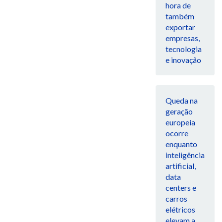
hora de
também
exportar
empresas,
tecnologia
e inovação
Queda na
geração
europeia
ocorre
enquanto
inteligência
artificial,
data
centers e
carros
elétricos
elevam a