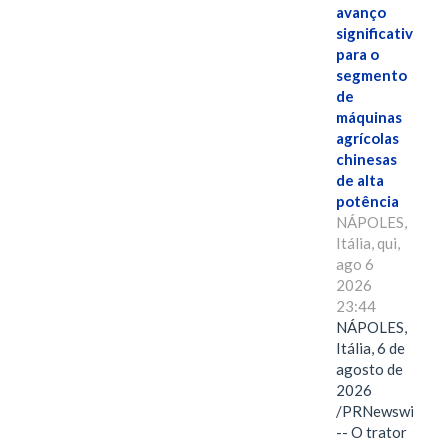
avanço
significativo
para o
segmento
de
máquinas
agrícolas
chinesas
de alta
potência
NÁPOLES,
Itália, qui,
ago 6
2026
23:44
NÁPOLES,
Itália, 6 de
agosto de
2026
/PRNewswire/
-- O trator