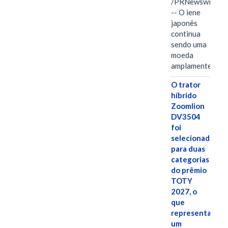
/PRNewswire/
-- O iene
japonês
continua
sendo uma
moeda
amplamente…
O trator
híbrido
Zoomlion
DV3504
foi
selecionado
para duas
categorias
do prêmio
TOTY
2027, o
que
representa
um