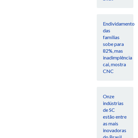
Endividamento
das
famílias
sobe para
82%, mas
inadimplência
cai, mostra
CNC
Onze
indústrias
de SC
estão entre
as mais
inovadoras
do Brasil