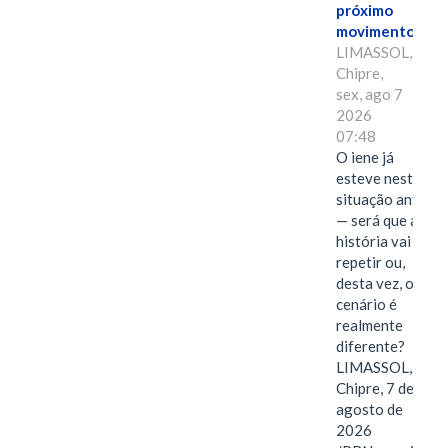
próximo
movimento.
LIMASSOL,
Chipre,
sex, ago 7
2026
07:48
O iene já
esteve nesta
situação antes
— será que a
história vai se
repetir ou,
desta vez, o
cenário é
realmente
diferente?
LIMASSOL,
Chipre, 7 de
agosto de
2026