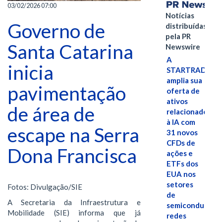
03/02/2026 07:00
Notícias
Governo de
distribuídas
pela PR
Santa Catarina
Newswire
A
inicia
STARTRADER
amplia sua
pavimentação
oferta de
ativos
de área de
relacionados
à IA com
escape na Serra
31 novos
CFDs de
Dona Francisca
ações e
ETFs dos
EUA nos
setores
Fotos: Divulgação/SIE
de
A Secretaria da Infraestrutura e
semicondutores
Mobilidade (SIE) informa que já
redes