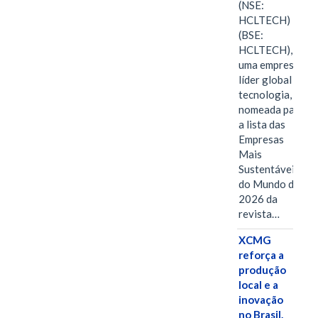
(NSE:
HCLTECH)
(BSE:
HCLTECH),
uma empresa
líder global em
tecnologia, foi
nomeada para
a lista das
Empresas
Mais
Sustentáveis
do Mundo de
2026 da
revista…
XCMG
reforça a
produção
local e a
inovação
no Brasil.