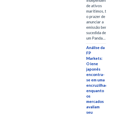
independentes
de ativos
marítimos, tem
o prazer de
anunciar a
emissão bem-
sucedida de
um Panda…
Análise da
FP
Markets:
O iene
japonês
encontra-
se em uma
encruzilhada
enquanto
os
mercados
avaliam
seu