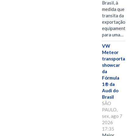
Brasil, à
medida que
transita da
exportação de
equipamentos
para uma…
VW
Meteor
transporta
showcar
da
Fórmula
1® da
Audi do
Brasil
SÃO
PAULO,
sex, ago 7
2026
17:35
Maior