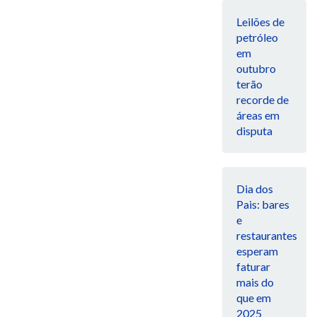
Leilões de
petróleo
em
outubro
terão
recorde de
áreas em
disputa
Dia dos
Pais: bares
e
restaurantes
esperam
faturar
mais do
que em
2025