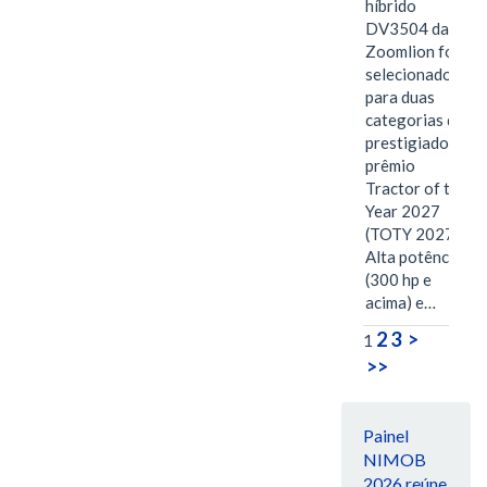
híbrido
DV3504 da
Zoomlion foi
selecionado
para duas
categorias do
prestigiado
prêmio
Tractor of the
Year 2027
(TOTY 2027:
Alta potência
(300 hp e
acima) e…
2
3
>
1
>>
Painel
NIMOB
2026 reúne