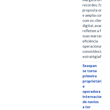
recordes, fortal
proposta omnica
e amplia conexã
com os clientes 
digital, avanços 
refletem a força 
suas marcas, a
eficiência
operacional e a
consistência de 
estratégiaPOR
Seaspan
se torna
primeira
proprietária
e
operadora
internacional
de navios
a ter