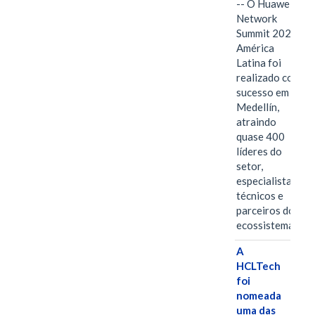
-- O Huawei
Network
Summit 2026
América
Latina foi
realizado com
sucesso em
Medellín,
atraindo
quase 400
líderes do
setor,
especialistas
técnicos e
parceiros do
ecossistema.…
A
HCLTech
foi
nomeada
uma das