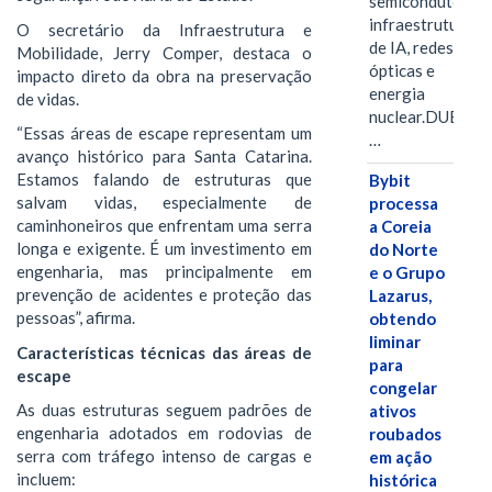
semicondutores,
infraestrutura
O secretário da Infraestrutura e
de IA, redes
Mobilidade, Jerry Comper, destaca o
ópticas e
impacto direto da obra na preservação
energia
de vidas.
nuclear.DUBAI,
“Essas áreas de escape representam um
…
avanço histórico para Santa Catarina.
Estamos falando de estruturas que
Bybit
salvam vidas, especialmente de
processa
caminhoneiros que enfrentam uma serra
a Coreia
longa e exigente. É um investimento em
do Norte
engenharia, mas principalmente em
e o Grupo
prevenção de acidentes e proteção das
Lazarus,
pessoas”, afirma.
obtendo
liminar
Características técnicas das áreas de
para
escape
congelar
As duas estruturas seguem padrões de
ativos
engenharia adotados em rodovias de
roubados
serra com tráfego intenso de cargas e
em ação
incluem:
histórica