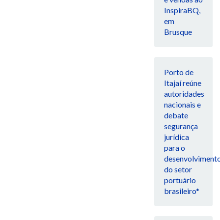
InspiraBQ,
em
Brusque
Porto de
Itajaí reúne
autoridades
nacionais e
debate
segurança
jurídica
para o
desenvolviment
do setor
portuário
brasileiro*