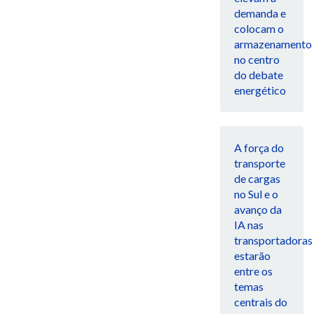
demanda e
colocam o
armazenamento
no centro
do debate
energético
A força do
transporte
de cargas
no Sul e o
avanço da
IA nas
transportadoras
estarão
entre os
temas
centrais do