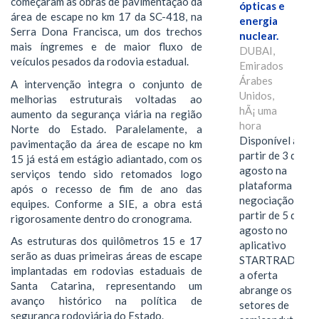
começaram as obras de pavimentação da
ópticas e
área de escape no km 17 da SC-418, na
energia
Serra Dona Francisca, um dos trechos
nuclear.
mais íngremes e de maior fluxo de
DUBAI,
veículos pesados da rodovia estadual.
Emirados
Árabes
A intervenção integra o conjunto de
Unidos,
melhorias estruturais voltadas ao
hÃ¡ uma
aumento da segurança viária na região
hora
Norte do Estado. Paralelamente, a
Disponível a
pavimentação da área de escape no km
partir de 3 de
15 já está em estágio adiantado, com os
agosto na
serviços tendo sido retomados logo
plataforma de
após o recesso de fim de ano das
negociação e a
equipes. Conforme a SIE, a obra está
partir de 5 de
rigorosamente dentro do cronograma.
agosto no
As estruturas dos quilômetros 15 e 17
aplicativo
serão as duas primeiras áreas de escape
STARTRADER,
implantadas em rodovias estaduais de
a oferta
Santa Catarina, representando um
abrange os
avanço histórico na política de
setores de
segurança rodoviária do Estado.