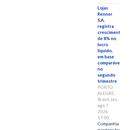
Lojas
Renner
S.A.
registra
crescimento
de 8% no
lucro
líquido,
em base
comparável,
no
segundo
trimestre
PORTO
ALEGRE,
Brasil, sex,
ago 7
2026
17:00
Companhia alcan
margens brutas