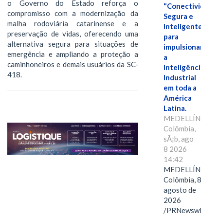
o Governo do Estado reforça o
"Conectividade
compromisso com a modernização da
Segura e
malha rodoviária catarinense e a
Inteligente"
preservação de vidas, oferecendo uma
para
alternativa segura para situações de
impulsionar
emergência e ampliando a proteção a
a
caminhoneiros e demais usuários da SC-
Inteligência
418.
Industrial
em toda a
América
Latina.
MEDELLÍN,
Colômbia,
sÃ¡b, ago
8 2026
14:42
MEDELLÍN,
Colômbia, 8 de
agosto de
2026
/PRNewswire/