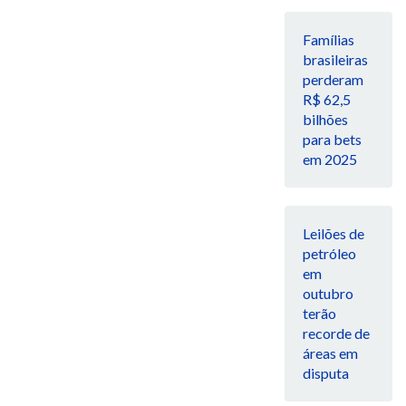
Famílias
brasileiras
perderam
R$ 62,5
bilhões
para bets
em 2025
Leilões de
petróleo
em
outubro
terão
recorde de
áreas em
disputa