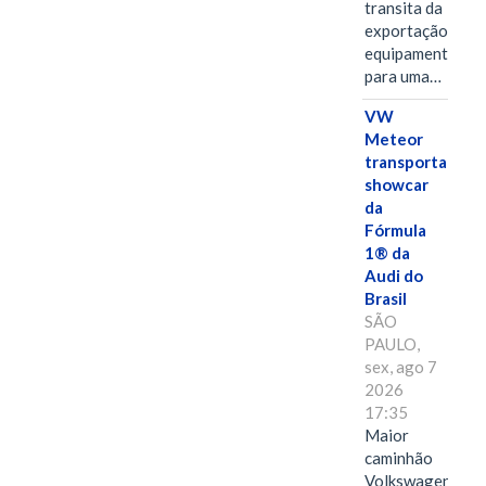
transita da
exportação de
equipamentos
para uma…
VW
Meteor
transporta
showcar
da
Fórmula
1® da
Audi do
Brasil
SÃO
PAULO,
sex, ago 7
2026
17:35
Maior
caminhão
Volkswagen