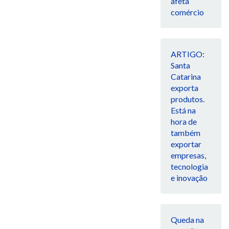
afeta
comércio
ARTIGO:
Santa
Catarina
exporta
produtos.
Está na
hora de
também
exportar
empresas,
tecnologia
e inovação
Queda na