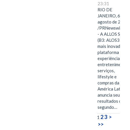
23:31
RIO DE
JANEIRO, 6 de
agosto de 2026
/PRNewswire/ -
- A ALLOS S.A.
(B3: ALOS3), a
mais inovadora
plataforma de
experiências,
entretenimento,
serviços,
lifestyle e
compras da
América Latina
anuncia seus
resultados do
segundo…
2
3
>
1
>>