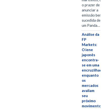
o prazer de
anunciar a
emissão bem-
sucedida de
um Panda…
Análise da
FP
Markets:
O iene
japonês
encontra-
se em uma
encruzilhada
enquanto
os
mercados
avaliam
seu
próximo
movimento.