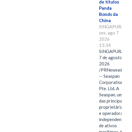
de títulos
Panda
Bonds da
China
SINGAPURA,
sex, ago 7
2026
13:34
SINGAPURA,
7 de agosto de
2026
/PRNewswire/
-- Seaspan
Corporation
Pte. Ltd. A
Seaspan, uma
das principais
proprietárias
e operadoras
independentes
de ativos
marítimos, tem