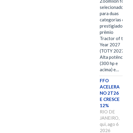
Zoomlion foi
selecionado
para duas
categorias do
prestigiado
prêmio
Tractor of the
Year 2027
(TOTY 2027:
Alta potência
(300 hp e
acima) e…
FFO
ACELERA
NO 2T26
E CRESCE
12%
RIO DE
JANEIRO,
qui, ago 6
2026