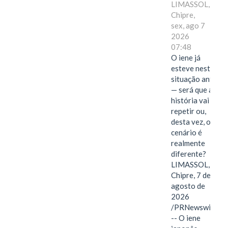
LIMASSOL,
Chipre,
sex, ago 7
2026
07:48
O iene já
esteve nesta
situação antes
— será que a
história vai se
repetir ou,
desta vez, o
cenário é
realmente
diferente?
LIMASSOL,
Chipre, 7 de
agosto de
2026
/PRNewswire/
-- O iene