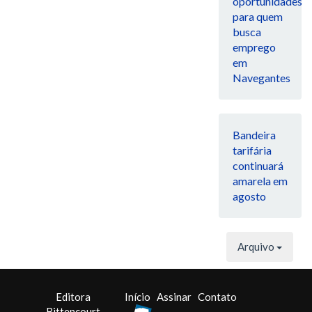
oportunidades
para quem
busca
emprego
em
Navegantes
Bandeira
tarifária
continuará
amarela em
agosto
Arquivo
Editora
Início
Assinar
Contato
Bittencourt