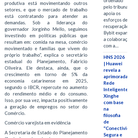
ordenado
produtiva está movimentando outros
pelo tribunal
setores, e que o mercado de trabalho
apoia os
está contratando para atender as
esforços de
demandas. Sob a liderança do
recuperação e
governador Jorginho Mello, seguimos
Bybit expande
investindo em políticas públicas que
a colaboração
resultam em: comida na mesa, comércio
com a…
movimentado e famílias que vivem do
próprio trabalho”, explica o secretário
HNS 2026
estadual do Planejamento, Fabricio
| Huawei
Oliveira. Ele destaca, ainda, que o
revela a
crescimento em torno de 5% da
aprimorada
economia catarinense em 2025,
Rede
segundo o IBCR, repercute no aumento
Inteligente
do rendimento médio e do consumo.
Xinghe
Isso, por sua vez, impacta positivamente
com base
a geração de empregos no setor do
na
Comércio.
filosofia
de
Comércio varejista em evidência
"Conectividade
A Secretaria de Estado do Planejamento
Segura e