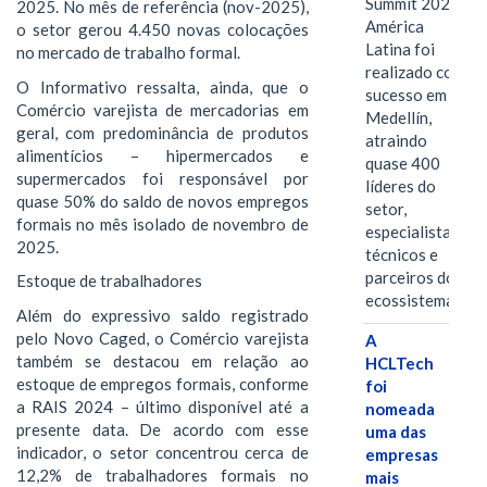
Summit 2026
2025. No mês de referência (nov-2025),
América
o setor gerou 4.450 novas colocações
Latina foi
no mercado de trabalho formal.
realizado com
O Informativo ressalta, ainda, que o
sucesso em
Comércio varejista de mercadorias em
Medellín,
geral, com predominância de produtos
atraindo
alimentícios – hipermercados e
quase 400
supermercados foi responsável por
líderes do
quase 50% do saldo de novos empregos
setor,
formais no mês isolado de novembro de
especialistas
2025.
técnicos e
parceiros do
Estoque de trabalhadores
ecossistema.…
Além do expressivo saldo registrado
pelo Novo Caged, o Comércio varejista
A
também se destacou em relação ao
HCLTech
estoque de empregos formais, conforme
foi
a RAIS 2024 – último disponível até a
nomeada
presente data. De acordo com esse
uma das
indicador, o setor concentrou cerca de
empresas
12,2% de trabalhadores formais no
mais