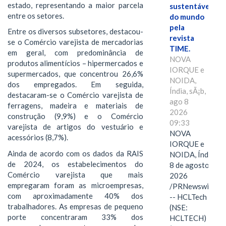
estado, representando a maior parcela
sustentáveis
entre os setores.
do mundo
pela
Entre os diversos subsetores, destacou-
revista
se o Comércio varejista de mercadorias
TIME.
em geral, com predominância de
NOVA
produtos alimentícios – hipermercados e
IORQUE e
supermercados, que concentrou 26,6%
NOIDA,
dos empregados. Em seguida,
Índia, sÃ¡b,
destacaram-se o Comércio varejista de
ago 8
ferragens, madeira e materiais de
2026
construção (9,9%) e o Comércio
09:33
varejista de artigos do vestuário e
NOVA
acessórios (8,7%).
IORQUE e
Ainda de acordo com os dados da RAIS
NOIDA, Índia,
de 2024, os estabelecimentos do
8 de agosto de
Comércio varejista que mais
2026
empregaram foram as microempresas,
/PRNewswire/
com aproximadamente 40% dos
-- HCLTech
trabalhadores. As empresas de pequeno
(NSE:
porte concentraram 33% dos
HCLTECH)