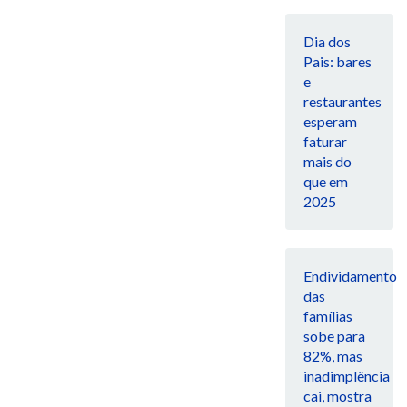
Dia dos
Pais: bares
e
restaurantes
esperam
faturar
mais do
que em
2025
Endividamento
das
famílias
sobe para
82%, mas
inadimplência
cai, mostra