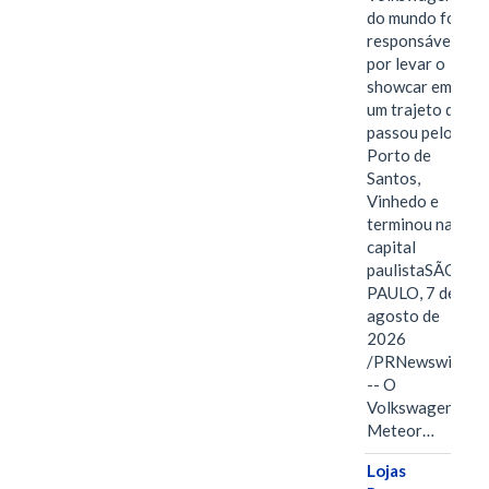
do mundo foi
responsável
por levar o
showcar em
um trajeto que
passou pelo
Porto de
Santos,
Vinhedo e
terminou na
capital
paulistaSÃO
PAULO, 7 de
agosto de
2026
/PRNewswire/
-- O
Volkswagen
Meteor…
Lojas