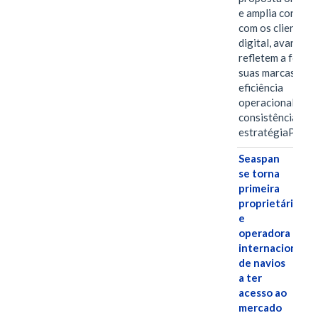
e amplia conexã
com os clientes 
digital, avanços 
refletem a força 
suas marcas, a
eficiência
operacional e a
consistência de 
estratégiaPOR
Seaspan
se torna
primeira
proprietária
e
operadora
internacional
de navios
a ter
acesso ao
mercado