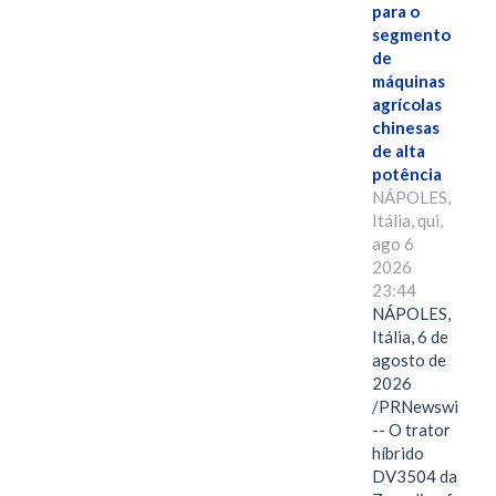
para o
segmento
de
máquinas
agrícolas
chinesas
de alta
potência
NÁPOLES,
Itália, qui,
ago 6
2026
23:44
NÁPOLES,
Itália, 6 de
agosto de
2026
/PRNewswire/
-- O trator
híbrido
DV3504 da