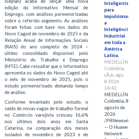
(Seplan) acaba de lançar uma nova
Inteligente"
edição do Informativo Mensal de
para
Emprego, com análises pormenorizadas
impulsionar
sobre o referido segmento. As análises
a
foram feitas com base nos dados do
Inteligência
Novo Caged de novembro de 2025 e da
Industrial
Relação Anual de Informações Sociais
em toda a
(RAIS) do ano completo de 2024 –
América
último consolidado disponível pelo
Latina.
Ministério do Trabalho e Emprego
MEDELLÍN,
(MTE). Cabe ressaltar que o Informativo
Colômbia,
apresenta os dados do Novo Caged até
sÃ¡b, ago
o mês de novembro de 2025, pois o
8 2026
estudo pormenorizado demanda tempo
14:42
de análise.
MEDELLÍN,
Colômbia, 8 de
Conforme levantado pelo estudo, o
agosto de
saldo de novas vagas de trabalho formal
2026
no Comércio varejista cresceu 16,6%
/PRNewswire/
nos últimos dois anos em Santa
-- O Huawei
Catarina, na comparação dos meses
Network
isolados de novembro de 2023 e de