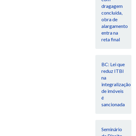
dragagem
concluída,
obra de
alargamento
entra na
reta final
BC: Lei que
reduz ITBI
na
integralização
de imóveis
é
sancionada
Seminário
de Direito