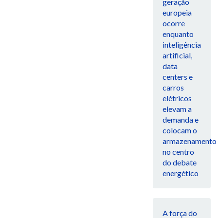
geração
europeia
ocorre
enquanto
inteligência
artificial,
data
centers e
carros
elétricos
elevam a
demanda e
colocam o
armazenamento
no centro
do debate
energético
A força do