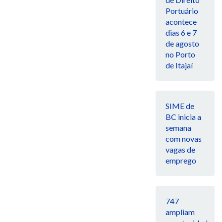
Portuário
acontece
dias 6 e 7
de agosto
no Porto
de Itajaí
SIME de
BC inicia a
semana
com novas
vagas de
emprego
747
ampliam