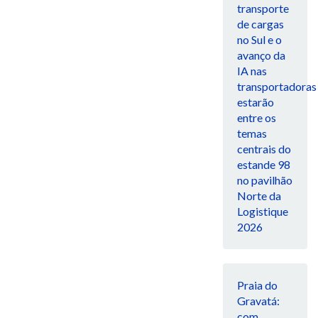
transporte
de cargas
no Sul e o
avanço da
IA nas
transportadoras
estarão
entre os
temas
centrais do
estande 98
no pavilhão
Norte da
Logistique
2026
Praia do
Gravatá:
com