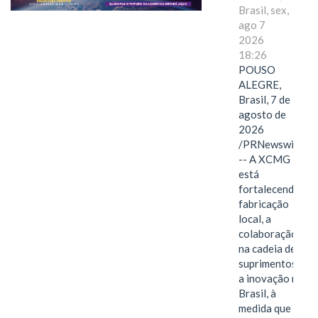
Brasil, sex,
ago 7
2026
18:26
POUSO
ALEGRE,
Brasil, 7 de
agosto de
2026
/PRNewswire/
-- A XCMG
está
fortalecendo a
fabricação
local, a
colaboração
na cadeia de
suprimentos e
a inovação no
Brasil, à
medida que