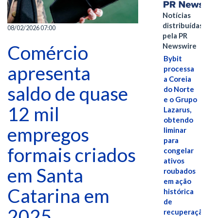
Notícias
distribuídas
08/02/2026 07:00
pela PR
Newswire
Comércio
Bybit
apresenta
processa
a Coreia
saldo de quase
do Norte
e o Grupo
12 mil
Lazarus,
obtendo
empregos
liminar
para
formais criados
congelar
ativos
em Santa
roubados
em ação
Catarina em
histórica
de
2025
recuperação