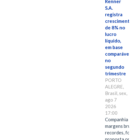
Renner
S.A.
registra
crescimento
de 8% no
lucro
líquido,
em base
comparável,
no
segundo
trimestre
PORTO
ALEGRE,
Brasil, sex,
ago 7
2026
17:00
Companhia alcan
margens brutas
recordes, fortal
proposta omnica