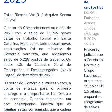
de
criptoativos
DUBAI,
Foto: Ricardo Wolff / Arquivo Secom
Emirados
GOVSC
Árabes
O setor do Comércio encerrou o ano de
Unidos,
2025 com o saldo de 11.989 novas
sÃ¡b, ago
vagas de trabalho formal em Santa
8 2026
Catarina. Mais da metade dessas novas
19:23
contratações foi no subsetor de
Processo
Comércio varejista, que apresentou
judicial acusa
saldo de 6.228 postos de trabalho. Os
a Coreia do
dados são do Cadastro Geral de
Norte e o
Empregados e Desempregados (Novo
Grupo
Caged), de dezembro de 2025.
Lazarus de
orquestrar o
“O setor do Comércio é, muitas vezes, a
roubo de US$
porta de entrada para o primeiro
1,5 bilhão,
emprego e um importante termômetro
enquanto o
da economia. Quando demonstra um
congelamento
bom desempenho, sinaliza que as
de ativos
famílias estão consumindo, que a cadeia