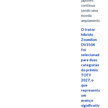
japonês
continua
sendo uma
moeda
amplamente…
O trator
híbrido
Zoomlion
DV3504
foi
selecionado
para duas
categorias
do prêmio
TOTY
2027, o
que
representa
um
avanço
significativo