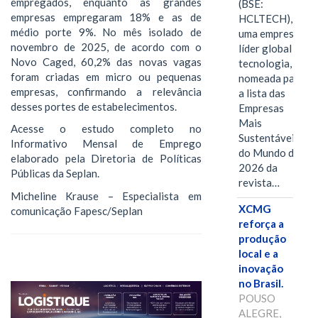
empregados, enquanto as grandes
(BSE:
empresas empregaram 18% e as de
HCLTECH),
médio porte 9%. No mês isolado de
uma empresa
novembro de 2025, de acordo com o
líder global em
Novo Caged, 60,2% das novas vagas
tecnologia, foi
foram criadas em micro ou pequenas
nomeada para
empresas, confirmando a relevância
a lista das
desses portes de estabelecimentos.
Empresas
Mais
Acesse o estudo completo no
Sustentáveis
Informativo Mensal de Emprego
do Mundo de
elaborado pela Diretoria de Políticas
2026 da
Públicas da Seplan.
revista…
Micheline Krause – Especialista em
XCMG
comunicação Fapesc/Seplan
reforça a
produção
local e a
inovação
no Brasil.
POUSO
ALEGRE,