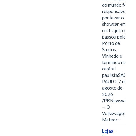
do mundo foi
responsável
por levar o
showcar em
um trajeto que
passou pelo
Porto de
Santos,
Vinhedo e
terminou na
capital
paulistaSÃO
PAULO, 7 de
agosto de
2026
/PRNewswire/
-- O
Volkswagen
Meteor…
Lojas