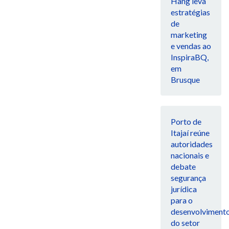
Hang leva
estratégias
de
marketing
e vendas ao
InspiraBQ,
em
Brusque
Porto de
Itajaí reúne
autoridades
nacionais e
debate
segurança
jurídica
para o
desenvolviment
do setor