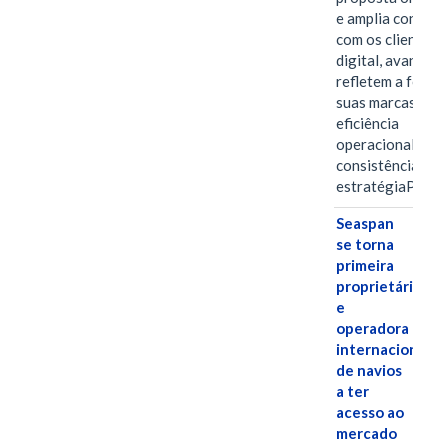
e amplia conexã
com os clientes 
digital, avanços 
refletem a força 
suas marcas, a
eficiência
operacional e a
consistência de 
estratégiaPOR
Seaspan
se torna
primeira
proprietária
e
operadora
internacional
de navios
a ter
acesso ao
mercado