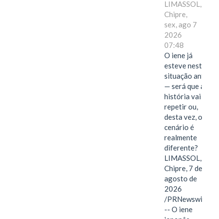
LIMASSOL,
Chipre,
sex, ago 7
2026
07:48
O iene já
esteve nesta
situação antes
— será que a
história vai se
repetir ou,
desta vez, o
cenário é
realmente
diferente?
LIMASSOL,
Chipre, 7 de
agosto de
2026
/PRNewswire/
-- O iene