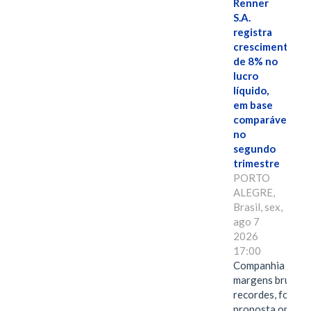
Renner
S.A.
registra
crescimento
de 8% no
lucro
líquido,
em base
comparável,
no
segundo
trimestre
PORTO
ALEGRE,
Brasil, sex,
ago 7
2026
17:00
Companhia alcan
margens brutas
recordes, fortal
proposta omnica