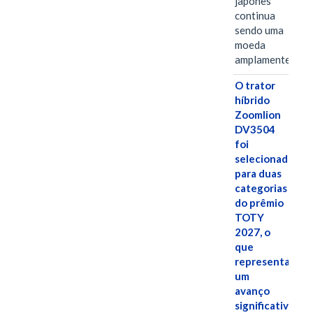
japonês
continua
sendo uma
moeda
amplamente…
O trator
híbrido
Zoomlion
DV3504
foi
selecionado
para duas
categorias
do prêmio
TOTY
2027, o
que
representa
um
avanço
significativo