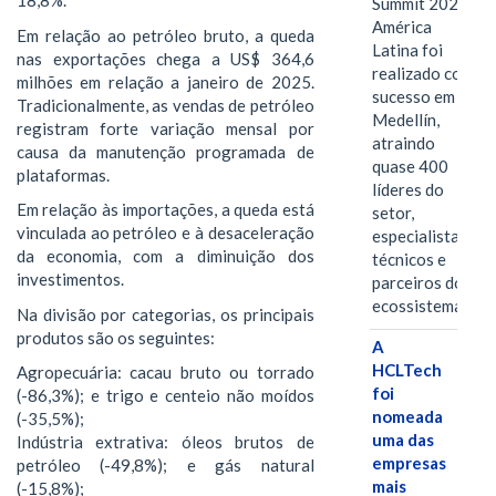
18,8%.
Summit 2026
América
Em relação ao petróleo bruto, a queda
Latina foi
nas exportações chega a US$ 364,6
realizado com
milhões em relação a janeiro de 2025.
sucesso em
Tradicionalmente, as vendas de petróleo
Medellín,
registram forte variação mensal por
atraindo
causa da manutenção programada de
quase 400
plataformas.
líderes do
Em relação às importações, a queda está
setor,
vinculada ao petróleo e à desaceleração
especialistas
da economia, com a diminuição dos
técnicos e
investimentos.
parceiros do
ecossistema.…
Na divisão por categorias, os principais
produtos são os seguintes:
A
HCLTech
Agropecuária: cacau bruto ou torrado
foi
(-86,3%); e trigo e centeio não moídos
nomeada
(-35,5%);
uma das
Indústria extrativa: óleos brutos de
empresas
petróleo (-49,8%); e gás natural
mais
(-15,8%);