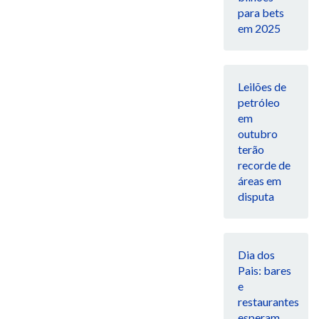
para bets
em 2025
Leilões de
petróleo
em
outubro
terão
recorde de
áreas em
disputa
Dia dos
Pais: bares
e
restaurantes
esperam