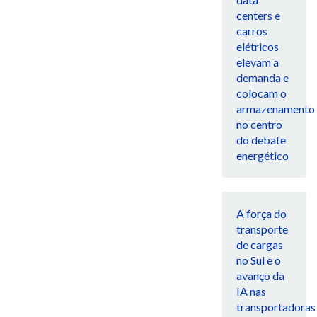
centers e
carros
elétricos
elevam a
demanda e
colocam o
armazenamento
no centro
do debate
energético
A força do
transporte
de cargas
no Sul e o
avanço da
IA nas
transportadoras