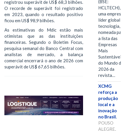
(BSE:
registrou superávit de US$ 68,3 bilhões.
HCLTECH),
O recorde de superávit foi registrado
uma empresa
em 2023, quando o resultado positivo
líder global em
ficou em US$ 98,9 bilhões.
tecnologia, foi
As estimativas do Mdic estão mais
nomeada para
otimistas que as das instituições
a lista das
financeiras. Segundo o Boletim Focus,
Empresas
pesquisa semanal do Banco Central com
Mais
analistas de mercado, a balança
Sustentáveis
comercial encerrará o ano de 2026 com
do Mundo de
superávit de US$ 67,65 bilhões.
2026 da
revista…
XCMG
reforça a
produção
local e a
inovação
no Brasil.
POUSO
ALEGRE,