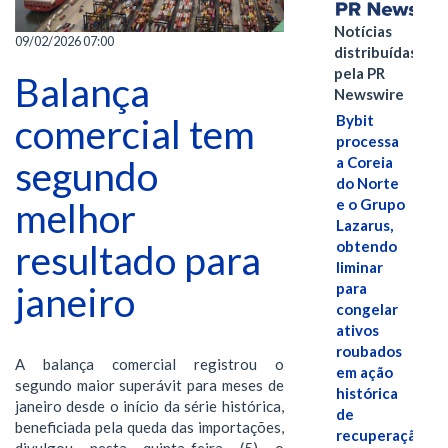
Notícias
09/02/2026 07:00
distribuídas
pela PR
Balança
Newswire
comercial tem
Bybit
processa
segundo
a Coreia
do Norte
melhor
e o Grupo
Lazarus,
resultado para
obtendo
liminar
janeiro
para
congelar
ativos
roubados
A balança comercial registrou o
em ação
segundo maior superávit para meses de
histórica
janeiro desde o início da série histórica,
de
beneficiada pela queda das importações,
recuperação