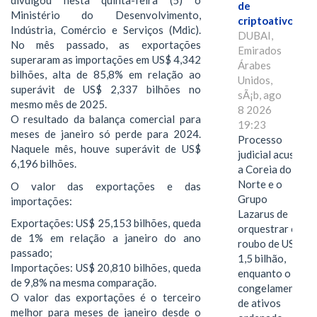
divulgou nesta quinta-feira (5) o
de
Ministério do Desenvolvimento,
criptoativos
Indústria, Comércio e Serviços (Mdic).
DUBAI,
No mês passado, as exportações
Emirados
superaram as importações em US$ 4,342
Árabes
bilhões, alta de 85,8% em relação ao
Unidos,
superávit de US$ 2,337 bilhões no
sÃ¡b, ago
mesmo mês de 2025.
8 2026
O resultado da balança comercial para
19:23
meses de janeiro só perde para 2024.
Processo
Naquele mês, houve superávit de US$
judicial acusa
6,196 bilhões.
a Coreia do
Norte e o
O valor das exportações e das
Grupo
importações:
Lazarus de
Exportações: US$ 25,153 bilhões, queda
orquestrar o
de 1% em relação a janeiro do ano
roubo de US$
passado;
1,5 bilhão,
Importações: US$ 20,810 bilhões, queda
enquanto o
de 9,8% na mesma comparação.
congelamento
O valor das exportações é o terceiro
de ativos
melhor para meses de janeiro desde o