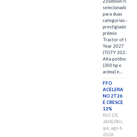
Zoomlion foi
selecionado
para duas
categorias do
prestigiado
prêmio
Tractor of the
Year 2027
(TOTY 2027:
Alta potência
(300 hp e
acima) e…
FFO
ACELERA
NO 2T26
E CRESCE
12%
RIO DE
JANEIRO,
qui, ago 6
2026