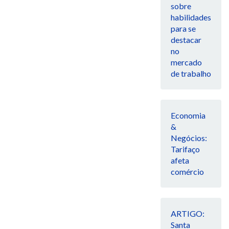
sobre
habilidades
para se
destacar
no
mercado
de trabalho
Economia
&
Negócios:
Tarifaço
afeta
comércio
ARTIGO:
Santa