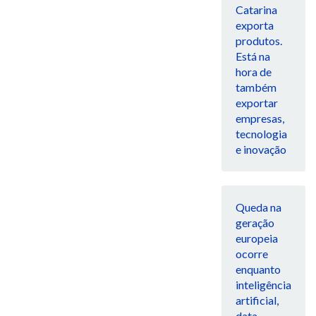
Catarina
exporta
produtos.
Está na
hora de
também
exportar
empresas,
tecnologia
e inovação
Queda na
geração
europeia
ocorre
enquanto
inteligência
artificial,
data