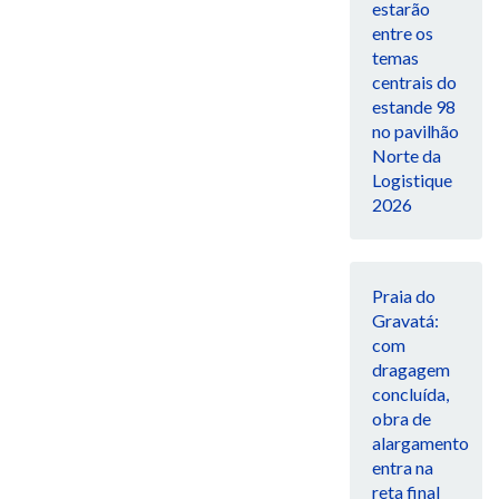
estarão
entre os
temas
centrais do
estande 98
no pavilhão
Norte da
Logistique
2026
Praia do
Gravatá:
com
dragagem
concluída,
obra de
alargamento
entra na
reta final