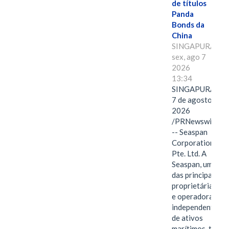
de títulos
Panda
Bonds da
China
SINGAPURA,
sex, ago 7
2026
13:34
SINGAPURA,
7 de agosto de
2026
/PRNewswire/
-- Seaspan
Corporation
Pte. Ltd. A
Seaspan, uma
das principais
proprietárias
e operadoras
independentes
de ativos
marítimos, tem