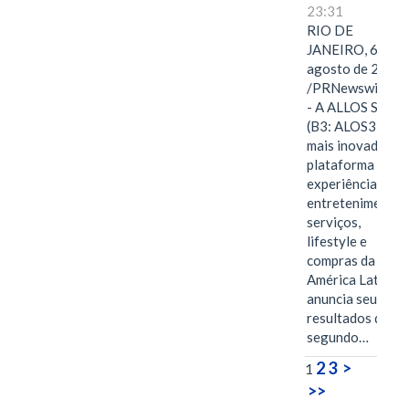
23:31
RIO DE
JANEIRO, 6 de
agosto de 2026
/PRNewswire/ -
- A ALLOS S.A.
(B3: ALOS3), a
mais inovadora
plataforma de
experiências,
entretenimento,
serviços,
lifestyle e
compras da
América Latina
anuncia seus
resultados do
segundo…
2
3
>
1
>>