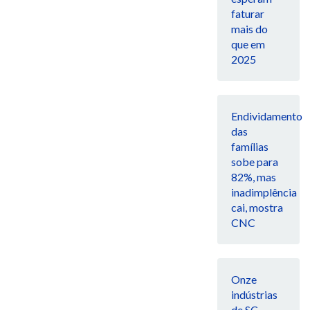
faturar
mais do
que em
2025
Endividamento
das
famílias
sobe para
82%, mas
inadimplência
cai, mostra
CNC
Onze
indústrias
de SC