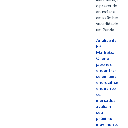
o prazer de
anunciar a
emissão bem-
sucedida de
um Panda…
Análise da
FP
Markets:
O iene
japonês
encontra-
se em uma
encruzilhada
enquanto
os
mercados
avaliam
seu
próximo
movimento.