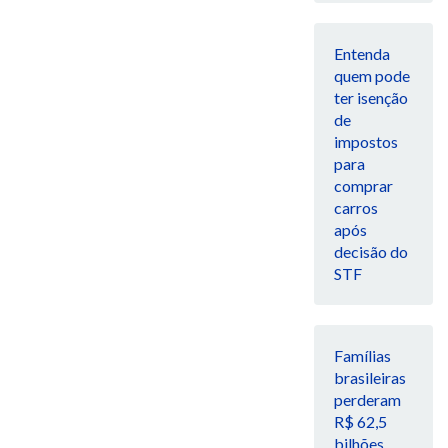
Entenda
quem pode
ter isenção
de
impostos
para
comprar
carros
após
decisão do
STF
Famílias
brasileiras
perderam
R$ 62,5
bilhões