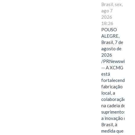
Brasil, sex,
ago 7
2026
18:26
POUSO
ALEGRE,
Brasil, 7 de
agosto de
2026
/PRNewswire/
-- A XCMG
está
fortalecendo a
fabricação
local, a
colaboração
na cadeia de
suprimentos e
a inovação no
Brasil, à
medida que