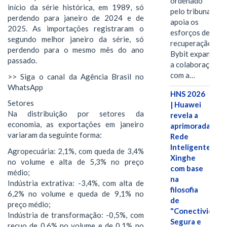
ordenado
início da série histórica, em 1989, só
pelo tribunal
perdendo para janeiro de 2024 e de
apoia os
2025. As importações registraram o
esforços de
segundo melhor janeiro da série, só
recuperação e
perdendo para o mesmo mês do ano
Bybit expande
passado.
a colaboração
com a…
>> Siga o canal da Agência Brasil no
WhatsApp
HNS 2026
Setores
| Huawei
Na distribuição por setores da
revela a
economia, as exportações em janeiro
aprimorada
variaram da seguinte forma:
Rede
Inteligente
Agropecuária: 2,1%, com queda de 3,4%
Xinghe
no volume e alta de 5,3% no preço
com base
médio;
na
Indústria extrativa: -3,4%, com alta de
filosofia
6,2% no volume e queda de 9,1% no
de
preço médio;
"Conectividade
Indústria de transformação: -0,5%, com
Segura e
recuo de 0,6% no volume e de 0,1% no