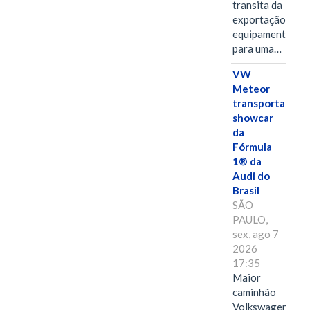
transita da
exportação de
equipamentos
para uma…
VW
Meteor
transporta
showcar
da
Fórmula
1® da
Audi do
Brasil
SÃO
PAULO,
sex, ago 7
2026
17:35
Maior
caminhão
Volkswagen