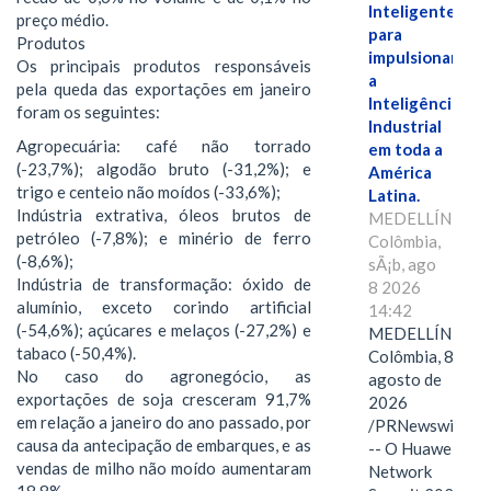
Inteligente"
preço médio.
para
Produtos
impulsionar
Os principais produtos responsáveis
a
pela queda das exportações em janeiro
Inteligência
foram os seguintes:
Industrial
Agropecuária: café não torrado
em toda a
(-23,7%); algodão bruto (-31,2%); e
América
trigo e centeio não moídos (-33,6%);
Latina.
Indústria extrativa, óleos brutos de
MEDELLÍN,
petróleo (-7,8%); e minério de ferro
Colômbia,
(-8,6%);
sÃ¡b, ago
Indústria de transformação: óxido de
8 2026
alumínio, exceto corindo artificial
14:42
(-54,6%); açúcares e melaços (-27,2%) e
MEDELLÍN,
tabaco (-50,4%).
Colômbia, 8 de
No caso do agronegócio, as
agosto de
exportações de soja cresceram 91,7%
2026
em relação a janeiro do ano passado, por
/PRNewswire/
causa da antecipação de embarques, e as
-- O Huawei
vendas de milho não moído aumentaram
Network