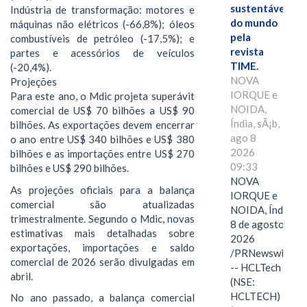
sustentáveis
Indústria de transformação: motores e
do mundo
máquinas não elétricos (-66,8%); óleos
pela
combustíveis de petróleo (-17,5%); e
revista
partes e acessórios de veículos
TIME.
(-20,4%).
NOVA
Projeções
IORQUE e
Para este ano, o Mdic projeta superávit
NOIDA,
comercial de US$ 70 bilhões a US$ 90
Índia, sÃ¡b,
bilhões. As exportações devem encerrar
ago 8
o ano entre US$ 340 bilhões e US$ 380
2026
bilhões e as importações entre US$ 270
09:33
bilhões e US$ 290 bilhões.
NOVA
As projeções oficiais para a balança
IORQUE e
comercial são atualizadas
NOIDA, Índia,
trimestralmente. Segundo o Mdic, novas
8 de agosto de
estimativas mais detalhadas sobre
2026
exportações, importações e saldo
/PRNewswire/
comercial de 2026 serão divulgadas em
-- HCLTech
abril.
(NSE:
HCLTECH)
No ano passado, a balança comercial