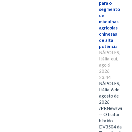
para o
segmento
de
máquinas
agrícolas
chinesas
de alta
potência
NÁPOLES,
Itália, qui,
ago 6
2026
23:44
NÁPOLES,
Itália, 6 de
agosto de
2026
/PRNewswire/
-- O trator
híbrido
DV3504 da