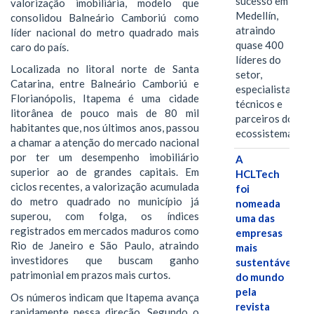
sucesso em
valorização imobiliária, modelo que
Medellín,
consolidou Balneário Camboriú como
atraindo
líder nacional do metro quadrado mais
quase 400
caro do país.
líderes do
Localizada no litoral norte de Santa
setor,
Catarina, entre Balneário Camboriú e
especialistas
Florianópolis, Itapema é uma cidade
técnicos e
litorânea de pouco mais de 80 mil
parceiros do
habitantes que, nos últimos anos, passou
ecossistema.…
a chamar a atenção do mercado nacional
por ter um desempenho imobiliário
A
superior ao de grandes capitais. Em
HCLTech
ciclos recentes, a valorização acumulada
foi
do metro quadrado no município já
nomeada
superou, com folga, os índices
uma das
registrados em mercados maduros como
empresas
Rio de Janeiro e São Paulo, atraindo
mais
investidores que buscam ganho
sustentáveis
patrimonial em prazos mais curtos.
do mundo
pela
Os números indicam que Itapema avança
revista
rapidamente nessa direção. Segundo o