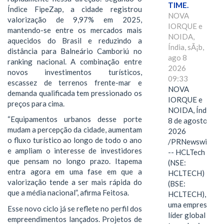
TIME.
Índice FipeZap, a cidade registrou
NOVA
valorização de 9,97% em 2025,
IORQUE e
mantendo-se entre os mercados mais
NOIDA,
aquecidos do Brasil e reduzindo a
Índia, sÃ¡b,
distância para Balneário Camboriú no
ago 8
ranking nacional. A combinação entre
2026
novos investimentos turísticos,
09:33
escassez de terrenos frente-mar e
NOVA
demanda qualificada tem pressionado os
IORQUE e
preços para cima.
NOIDA, Índia,
“Equipamentos urbanos desse porte
8 de agosto de
mudam a percepção da cidade, aumentam
2026
o fluxo turístico ao longo de todo o ano
/PRNewswire/
e ampliam o interesse de investidores
-- HCLTech
que pensam no longo prazo. Itapema
(NSE:
entra agora em uma fase em que a
HCLTECH)
valorização tende a ser mais rápida do
(BSE:
que a média nacional”, afirma Feitosa.
HCLTECH),
uma empresa
Esse novo ciclo já se reflete no perfil dos
líder global em
empreendimentos lançados. Projetos de