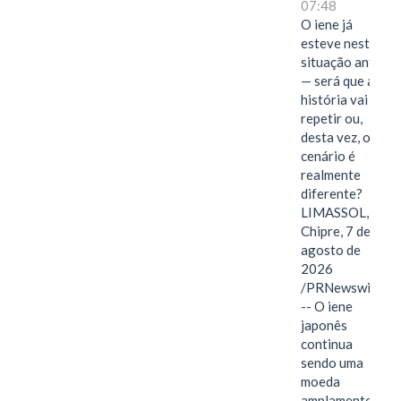
07:48
O iene já
esteve nesta
situação antes
— será que a
história vai se
repetir ou,
desta vez, o
cenário é
realmente
diferente?
LIMASSOL,
Chipre, 7 de
agosto de
2026
/PRNewswire/
-- O iene
japonês
continua
sendo uma
moeda
amplamente…