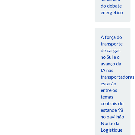
do debate
energético
A força do
transporte
de cargas
no Sul e o
avanço da
IA nas
transportadoras
estarão
entre os
temas
centrais do
estande 98
no pavilhão
Norte da
Logistique