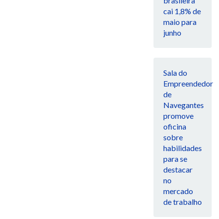
brasileira
cai 1,8% de
maio para
junho
Sala do
Empreendedor
de
Navegantes
promove
oficina
sobre
habilidades
para se
destacar
no
mercado
de trabalho