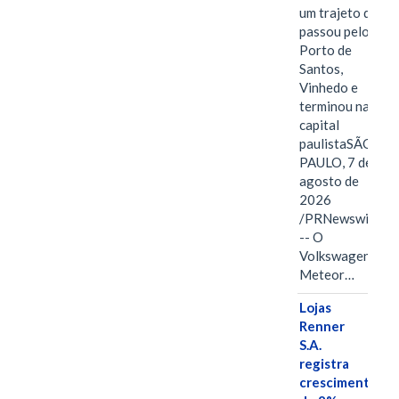
um trajeto que
passou pelo
Porto de
Santos,
Vinhedo e
terminou na
capital
paulistaSÃO
PAULO, 7 de
agosto de
2026
/PRNewswire/
-- O
Volkswagen
Meteor…
Lojas
Renner
S.A.
registra
crescimento