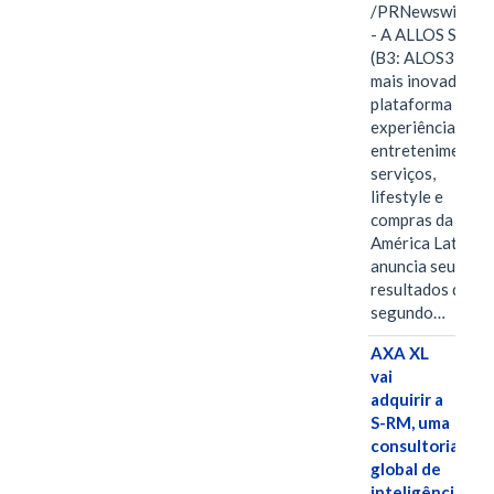
/PRNewswire/ -
- A ALLOS S.A.
(B3: ALOS3), a
mais inovadora
plataforma de
experiências,
entretenimento,
serviços,
lifestyle e
compras da
América Latina
anuncia seus
resultados do
segundo…
AXA XL
vai
adquirir a
S-RM, uma
consultoria
global de
inteligência