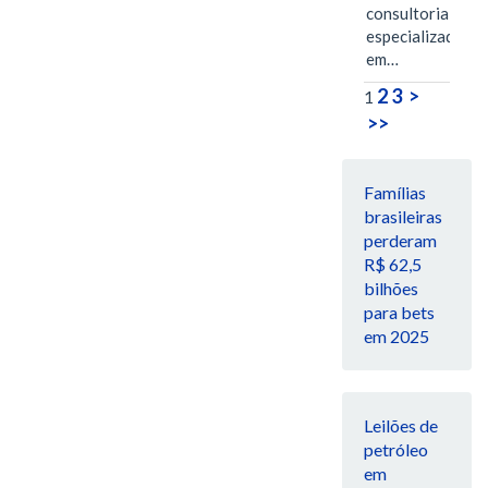
consultoria
especializada
em…
2
3
>
1
>>
Famílias
brasileiras
perderam
R$ 62,5
bilhões
para bets
em 2025
Leilões de
petróleo
em