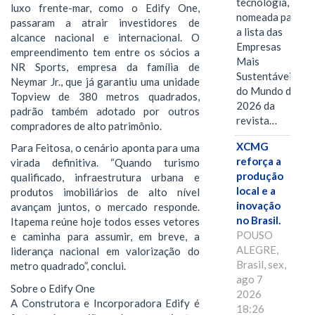
tecnologia, foi
luxo frente-mar, como o Edify One,
nomeada para
passaram a atrair investidores de
a lista das
alcance nacional e internacional. O
Empresas
empreendimento tem entre os sócios a
Mais
NR Sports, empresa da família de
Sustentáveis
Neymar Jr., que já garantiu uma unidade
do Mundo de
Topview de 380 metros quadrados,
2026 da
padrão também adotado por outros
revista…
compradores de alto patrimônio.
XCMG
Para Feitosa, o cenário aponta para uma
reforça a
virada definitiva. “Quando turismo
produção
qualificado, infraestrutura urbana e
local e a
produtos imobiliários de alto nível
inovação
avançam juntos, o mercado responde.
no Brasil.
Itapema reúne hoje todos esses vetores
POUSO
e caminha para assumir, em breve, a
ALEGRE,
liderança nacional em valorização do
Brasil, sex,
metro quadrado”, conclui.
ago 7
Sobre o Edify One
2026
A Construtora e Incorporadora Edify é
18:26