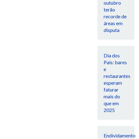
outubro
terão
recorde de
áreas em
disputa
Dia dos
Pais: bares
e
restaurantes
esperam
faturar
mais do
que em
2025
Endividamento