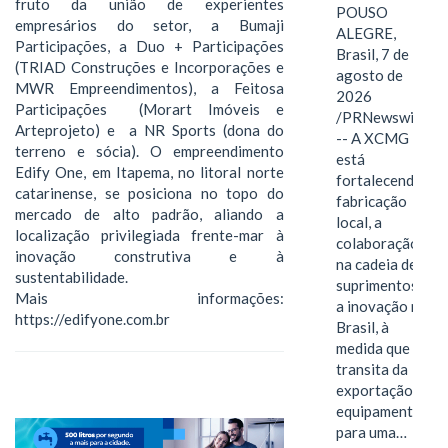
fruto da união de experientes
POUSO
empresários do setor, a Bumaji
ALEGRE,
Participações, a Duo + Participações
Brasil, 7 de
(TRIAD Construções e Incorporações e
agosto de
MWR Empreendimentos), a Feitosa
2026
Participações (Morart Imóveis e
/PRNewswire/
Arteprojeto) e a NR Sports (dona do
-- A XCMG
terreno e sócia). O empreendimento
está
Edify One, em Itapema, no litoral norte
fortalecendo a
catarinense, se posiciona no topo do
fabricação
mercado de alto padrão, aliando a
local, a
localização privilegiada frente-mar à
colaboração
inovação construtiva e à
na cadeia de
sustentabilidade.
suprimentos e
Mais informações:
a inovação no
https://edifyone.com.br
Brasil, à
medida que
transita da
exportação de
equipamentos
para uma…