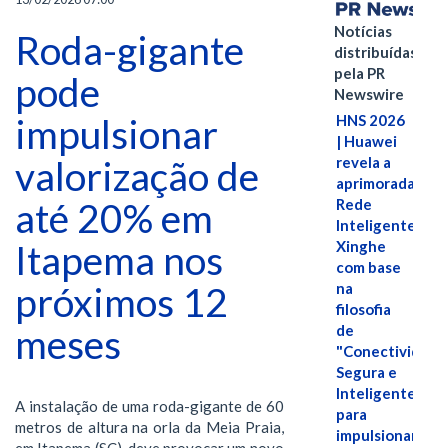
Notícias
Roda-gigante
distribuídas
pela PR
pode
Newswire
impulsionar
HNS 2026
| Huawei
valorização de
revela a
aprimorada
até 20% em
Rede
Inteligente
Itapema nos
Xinghe
com base
próximos 12
na
filosofia
meses
de
"Conectividade
Segura e
Inteligente"
A instalação de uma roda-gigante de 60
para
metros de altura na orla da Meia Praia,
impulsionar