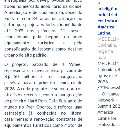
em Itapema (SC), deve provocar um novo
a
boom no mercado imobiliário da cidade.
Inteligência
A avaliação é de Luiz Feitosa, sócio do
Industrial
Edify e com 34 anos de atuação no
em toda a
setor, que projeta valorização média de
América
até 20% nos próximos 12 meses,
Latina.
impulsionada pela chegada do novo
MEDELLÍN,
equipamento turístico e pela
Colômbia,
consolidação de Itapema como destino
hÃ¡ uma
urbano de alto padrão.
hora
MEDELLÍN,
O projeto, batizado de It Wheel,
Colômbia, 8 de
representa um investimento privado de
agosto de
R$ 50 milhões e tem inauguração
2026
prevista para o primeiro semestre de
/PRNewswire/
2026. A roda-gigante se soma a outros
-- O Huawei
atrativos recentes, como a inauguração
Network
do primeiro Hard Rock Cafe flutuante do
Summit 2026
mundo no Píer Oporto, e reforça uma
América
estratégia já conhecida no litoral
Latina foi
catarinense: a renovação constante de
realizado com
equipamentos turísticos como motor de