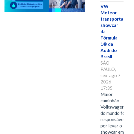
VW
Meteor
transporta
showcar
da
Fórmula
1® da
Audi do
Brasil
SÃO
PAULO,
sex, ago 7
2026
17:35
Maior
caminhão
Volkswagen
do mundo foi
responsável
por levar o
showcar em