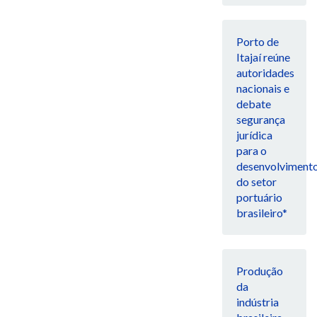
Porto de
Itajaí reúne
autoridades
nacionais e
debate
segurança
jurídica
para o
desenvolviment
do setor
portuário
brasileiro*
Produção
da
indústria