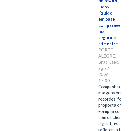
de 8% no
lucro
líquido,
em base
comparável,
no
segundo
trimestre
PORTO
ALEGRE,
Brasil, sex,
ago 7
2026
17:00
Companhia alcan
margens brutas
recordes, fortal
proposta omnica
e amplia conexã
com os clientes 
digital, avanços 
refletem a força 