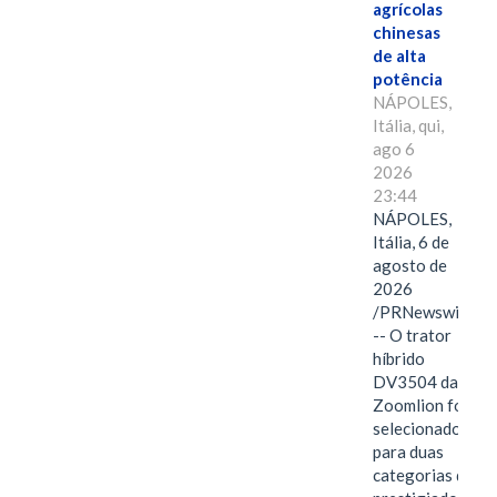
agrícolas
chinesas
de alta
potência
NÁPOLES,
Itália, qui,
ago 6
2026
23:44
NÁPOLES,
Itália, 6 de
agosto de
2026
/PRNewswire/
-- O trator
híbrido
DV3504 da
Zoomlion foi
selecionado
para duas
categorias do