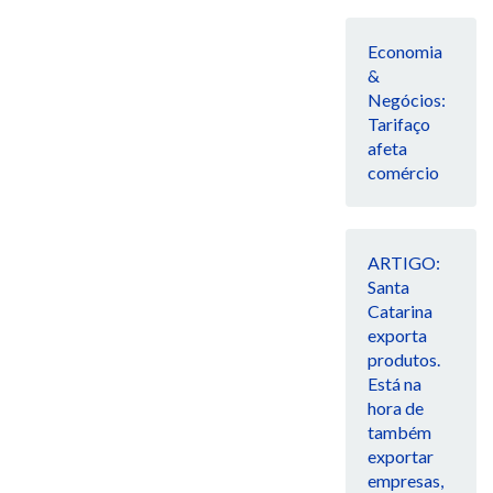
Economia
&
Negócios:
Tarifaço
afeta
comércio
ARTIGO:
Santa
Catarina
exporta
produtos.
Está na
hora de
também
exportar
empresas,