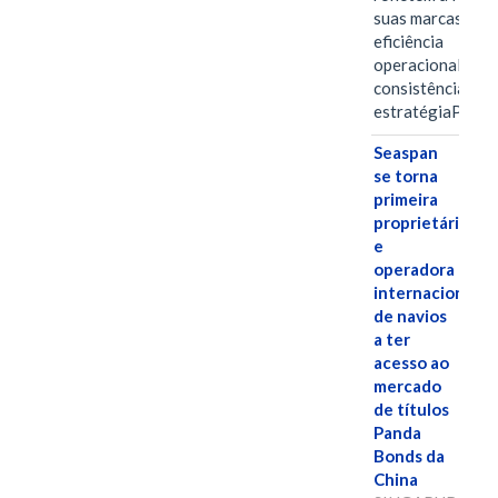
suas marcas, a
eficiência
operacional e a
consistência de 
estratégiaPOR
Seaspan
se torna
primeira
proprietária
e
operadora
internacional
de navios
a ter
acesso ao
mercado
de títulos
Panda
Bonds da
China