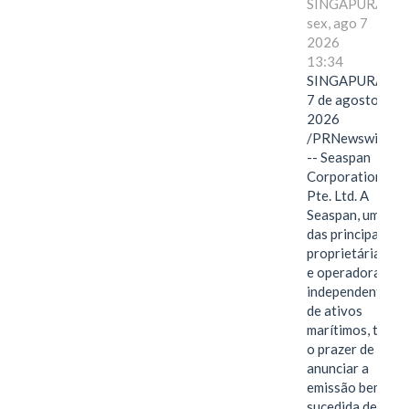
SINGAPURA,
sex, ago 7
2026
13:34
SINGAPURA,
7 de agosto de
2026
/PRNewswire/
-- Seaspan
Corporation
Pte. Ltd. A
Seaspan, uma
das principais
proprietárias
e operadoras
independentes
de ativos
marítimos, tem
o prazer de
anunciar a
emissão bem-
sucedida de