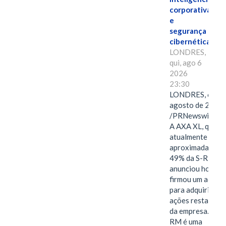
corporativa
e
segurança
cibernética
LONDRES,
qui, ago 6
2026
23:30
LONDRES, 6 de
agosto de 2026
/PRNewswire/ -
A AXA XL, que
atualmente deté
aproximadament
49% da S-RM,
anunciou hoje qu
firmou um acord
para adquirir as
ações restantes
da empresa. A S-
RM é uma