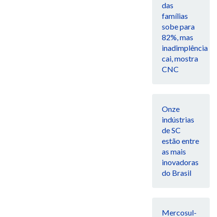
das
famílias
sobe para
82%, mas
inadimplência
cai, mostra
CNC
Onze
indústrias
de SC
estão entre
as mais
inovadoras
do Brasil
Mercosul-