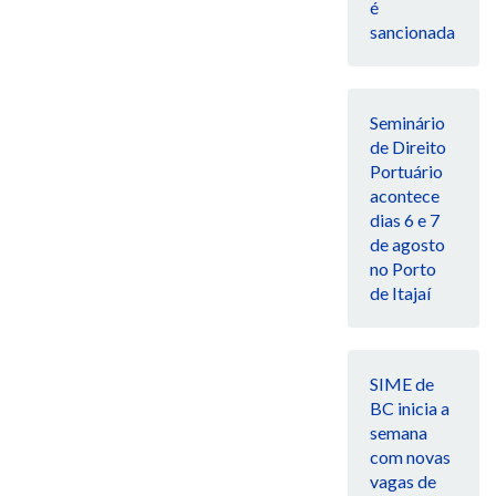
é
sancionada
Seminário
de Direito
Portuário
acontece
dias 6 e 7
de agosto
no Porto
de Itajaí
SIME de
BC inicia a
semana
com novas
vagas de