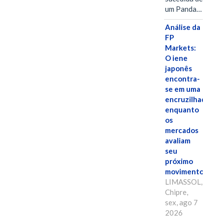
um Panda…
Análise da
FP
Markets:
O iene
japonês
encontra-
se em uma
encruzilhada
enquanto
os
mercados
avaliam
seu
próximo
movimento.
LIMASSOL,
Chipre,
sex, ago 7
2026