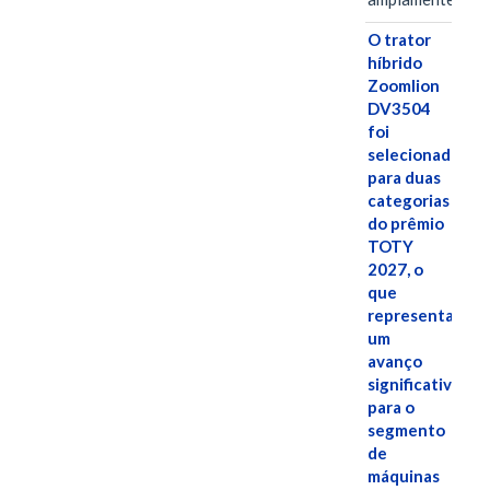
O trator
híbrido
Zoomlion
DV3504
foi
selecionado
para duas
categorias
do prêmio
TOTY
2027, o
que
representa
um
avanço
significativo
para o
segmento
de
máquinas