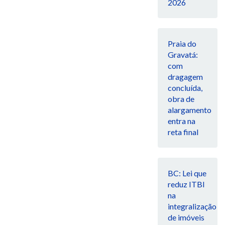
2026
Praia do
Gravatá:
com
dragagem
concluída,
obra de
alargamento
entra na
reta final
BC: Lei que
reduz ITBI
na
integralização
de imóveis