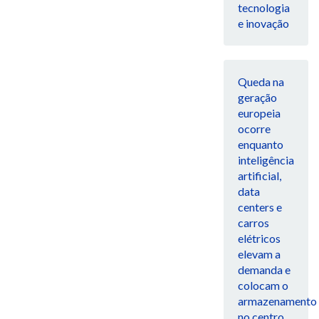
tecnologia
e inovação
Queda na
geração
europeia
ocorre
enquanto
inteligência
artificial,
data
centers e
carros
elétricos
elevam a
demanda e
colocam o
armazenamento
no centro