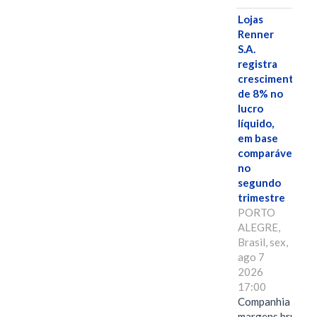
Lojas
Renner
S.A.
registra
crescimento
de 8% no
lucro
líquido,
em base
comparável,
no
segundo
trimestre
PORTO
ALEGRE,
Brasil, sex,
ago 7
2026
17:00
Companhia alcan
margens brutas