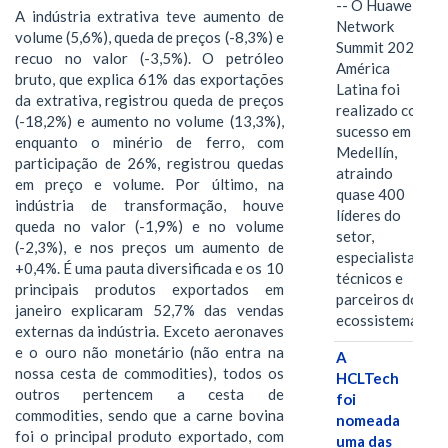
-- O Huawei
A indústria extrativa teve aumento de
Network
volume (5,6%), queda de preços (-8,3%) e
Summit 2026
recuo no valor (-3,5%). O petróleo
América
bruto, que explica 61% das exportações
Latina foi
da extrativa, registrou queda de preços
realizado com
(-18,2%) e aumento no volume (13,3%),
sucesso em
enquanto o minério de ferro, com
Medellín,
participação de 26%, registrou quedas
atraindo
em preço e volume. Por último, na
quase 400
indústria de transformação, houve
líderes do
queda no valor (-1,9%) e no volume
setor,
(-2,3%), e nos preços um aumento de
especialistas
+0,4%. É uma pauta diversificada e os 10
técnicos e
principais produtos exportados em
parceiros do
janeiro explicaram 52,7% das vendas
ecossistema.…
externas da indústria. Exceto aeronaves
e o ouro não monetário (não entra na
A
nossa cesta de commodities), todos os
HCLTech
outros pertencem a cesta de
foi
commodities, sendo que a carne bovina
nomeada
foi o principal produto exportado, com
uma das