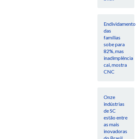
Endividamento
das
famílias
sobe para
82%, mas
inadimplência
cai, mostra
CNC
Onze
indústrias
de SC
estão entre
as mais
inovadoras
do Brasil