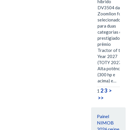
híbrido
DV3504 da
Zoomlion foi
selecionado
para duas
categorias do
prestigiado
prêmio
Tractor of the
Year 2027
(TOTY 2027:
Alta potência
(300 hp e
acima) e…
2
3
>
1
>>
Painel
NIMOB
2026 reúne