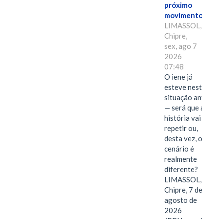
próximo
movimento.
LIMASSOL,
Chipre,
sex, ago 7
2026
07:48
O iene já
esteve nesta
situação antes
— será que a
história vai se
repetir ou,
desta vez, o
cenário é
realmente
diferente?
LIMASSOL,
Chipre, 7 de
agosto de
2026