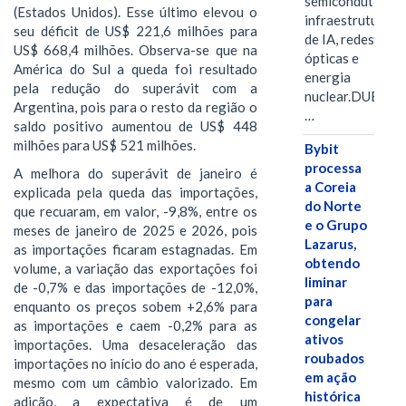
semicondutores,
(Estados Unidos). Esse último elevou o
infraestrutura
seu déficit de US$ 221,6 milhões para
de IA, redes
US$ 668,4 milhões. Observa-se que na
ópticas e
América do Sul a queda foi resultado
energia
pela redução do superávit com a
nuclear.DUBAI,
Argentina, pois para o resto da região o
…
saldo positivo aumentou de US$ 448
milhões para US$ 521 milhões.
Bybit
processa
A melhora do superávit de janeiro é
a Coreia
explicada pela queda das importações,
do Norte
que recuaram, em valor, -9,8%, entre os
e o Grupo
meses de janeiro de 2025 e 2026, pois
Lazarus,
as importações ficaram estagnadas. Em
obtendo
volume, a variação das exportações foi
liminar
de -0,7% e das importações de -12,0%,
para
enquanto os preços sobem +2,6% para
congelar
as importações e caem -0,2% para as
ativos
importações. Uma desaceleração das
roubados
importações no início do ano é esperada,
em ação
mesmo com um câmbio valorizado. Em
histórica
adição, a expectativa é de um