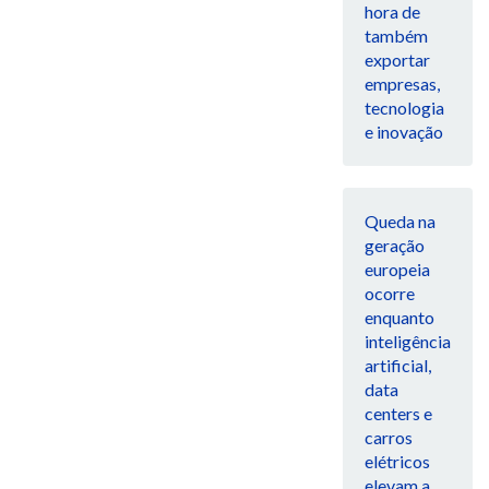
hora de
também
exportar
empresas,
tecnologia
e inovação
Queda na
geração
europeia
ocorre
enquanto
inteligência
artificial,
data
centers e
carros
elétricos
elevam a