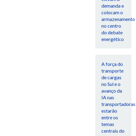
demanda e
colocam o
armazenamento
no centro
do debate
energético
A força do
transporte
de cargas
no Sul e o
avanço da
IA nas
transportadoras
estarão
entre os
temas
centrais do