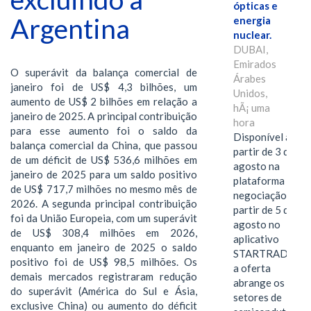
ópticas e
Argentina
energia
nuclear.
DUBAI,
Emirados
O superávit da balança comercial de
Árabes
janeiro foi de US$ 4,3 bilhões, um
Unidos,
aumento de US$ 2 bilhões em relação a
hÃ¡ uma
janeiro de 2025. A principal contribuição
hora
para esse aumento foi o saldo da
Disponível a
balança comercial da China, que passou
partir de 3 de
de um déficit de US$ 536,6 milhões em
agosto na
janeiro de 2025 para um saldo positivo
plataforma de
de US$ 717,7 milhões no mesmo mês de
negociação e a
2026. A segunda principal contribuição
partir de 5 de
foi da União Europeia, com um superávit
agosto no
de US$ 308,4 milhões em 2026,
aplicativo
enquanto em janeiro de 2025 o saldo
STARTRADER,
positivo foi de US$ 98,5 milhões. Os
a oferta
demais mercados registraram redução
abrange os
do superávit (América do Sul e Ásia,
setores de
exclusive China) ou aumento do déficit