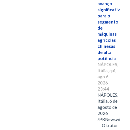
avanço
significativo
para o
segmento
de
máquinas
agrícolas
chinesas
de alta
potência
NÁPOLES,
Itália, qui,
ago 6
2026
23:44
NÁPOLES,
Itália, 6 de
agosto de
2026
/PRNewswire/
-- O trator