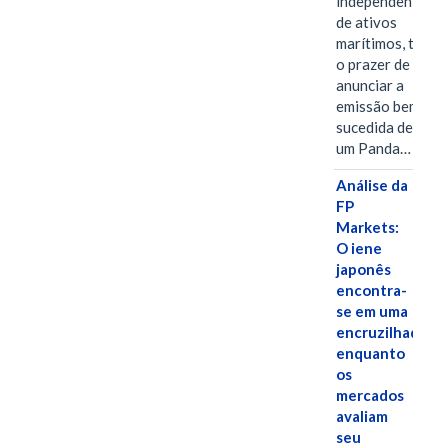
independentes
de ativos
marítimos, tem
o prazer de
anunciar a
emissão bem-
sucedida de
um Panda…
Análise da
FP
Markets:
O iene
japonês
encontra-
se em uma
encruzilhada
enquanto
os
mercados
avaliam
seu