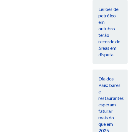
Leilões de
petróleo
em
outubro
terão
recorde de
áreas em
disputa
Dia dos
Pais: bares
e
restaurantes
esperam
faturar
mais do
que em
2025