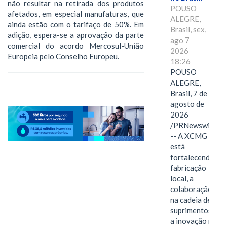
não resultar na retirada dos produtos
POUSO
afetados, em especial manufaturas, que
ALEGRE,
ainda estão com o tarifaço de 50%. Em
Brasil, sex,
adição, espera-se a aprovação da parte
ago 7
comercial do acordo Mercosul-União
2026
Europeia pelo Conselho Europeu.
18:26
POUSO
ALEGRE,
Brasil, 7 de
agosto de
2026
/PRNewswire/
-- A XCMG
está
fortalecendo a
fabricação
local, a
colaboração
na cadeia de
suprimentos e
a inovação no