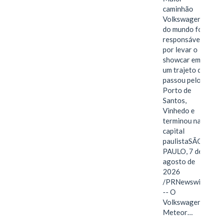
caminhão
Volkswagen
do mundo foi
responsável
por levar o
showcar em
um trajeto que
passou pelo
Porto de
Santos,
Vinhedo e
terminou na
capital
paulistaSÃO
PAULO, 7 de
agosto de
2026
/PRNewswire/
-- O
Volkswagen
Meteor…