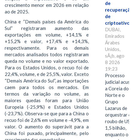
de
crescimento menor em 2026 em relação
recuperação
ao de 2025.
de
China e “Demais países da América do
criptoativos
Sul” registraram aumento das
DUBAI,
exportações em volume, +14,1% e
Emirados
+15,2% e valor, +17,4% e +14,3%,
Árabes
respectivamente. Para os demais
Unidos,
mercados analisados todos registraram
sÃ¡b, ago
queda no volume e no valor exportado.
8 2026
Para os Estados Unidos, o recuo foi de
19:23
22,4%, volume, e de 25,5%, valor. Exceto
Processo
“Demais América do Sul”, as importações
judicial acusa
caem para todos os mercados. Em
a Coreia do
termos da variação no volume, as
Norte e o
maiores quedas foram para União
Grupo
Europeia (-25,9%) e Estados Unidos
Lazarus de
(-23,7%). Observa-se que para a China o
orquestrar o
recuo foi de 2,6% em volume e -4,9%, em
roubo de US$
valor. O aumento do superávit para a
1,5 bilhão,
China foi puxado, principalmente, pelo
enquanto o
crescimento das exportações.