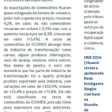
congelamento
de ativos
As exportações de commodities ficaram
ordenado
quase estagnada em termos de volume e,
pelo tribunal
junto com a queda nos preços, recuaram
apoia os
4,2%, em valor. As não commodities
esforços de
recuaram em volume (-2,5%) mas, com o
recuperação e
aumento nos preços em 8,3%, cresceram
Bybit expande
em valor (+5,6%). A cesta de
a colaboração
commodities do ICOMEX abrange itens
com a…
da indústria de transformação como
carnes, alguns produtos siderúrgicos,
HNS 2026
suco de laranja, celulose, entre outros.
| Huawei
Nos dados de janeiro, o ouro não
revela a
monetário que faz parte da indústria de
aprimorada
transformação foi o quarto principal
Rede
produto exportado pela indústria, com
Inteligente
variações em valor de +102,9%, volume
Xinghe
de +15,4% e preços de +75,8%. Ele não
com base
está classificado na cesta de
na
commodities do ICOMEX, pois não tinha
filosofia
peso expressivo nos anos anteriores.
de