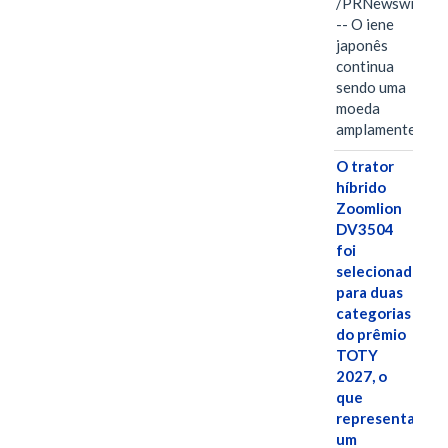
/PRNewswire/
-- O iene
japonês
continua
sendo uma
moeda
amplamente…
O trator
híbrido
Zoomlion
DV3504
foi
selecionado
para duas
categorias
do prêmio
TOTY
2027, o
que
representa
um