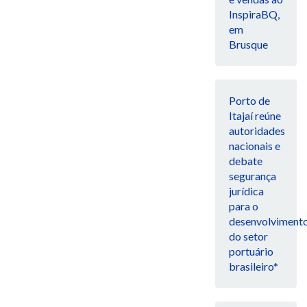
InspiraBQ,
em
Brusque
Porto de
Itajaí reúne
autoridades
nacionais e
debate
segurança
jurídica
para o
desenvolviment
do setor
portuário
brasileiro*