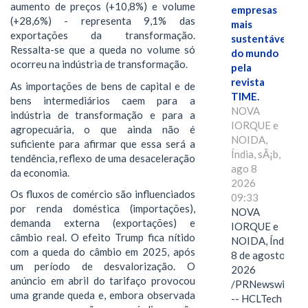
aumento de preços (+10,8%) e volume
empresas
(+28,6%) - representa 9,1% das
mais
exportações da transformação.
sustentáveis
Ressalta-se que a queda no volume só
do mundo
ocorreu na indústria de transformação.
pela
revista
As importações de bens de capital e de
TIME.
bens intermediários caem para a
NOVA
indústria de transformação e para a
IORQUE e
agropecuária, o que ainda não é
NOIDA,
suficiente para afirmar que essa será a
Índia, sÃ¡b,
tendência, reflexo de uma desaceleração
ago 8
da economia.
2026
Os fluxos de comércio são influenciados
09:33
por renda doméstica (importações),
NOVA
demanda externa (exportações) e
IORQUE e
câmbio real. O efeito Trump fica nítido
NOIDA, Índia,
com a queda do câmbio em 2025, após
8 de agosto de
um período de desvalorização. O
2026
anúncio em abril do tarifaço provocou
/PRNewswire/
uma grande queda e, embora observada
-- HCLTech