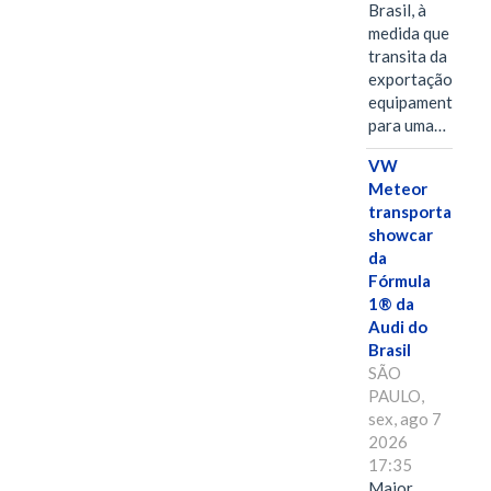
Brasil, à
medida que
transita da
exportação de
equipamentos
para uma…
VW
Meteor
transporta
showcar
da
Fórmula
1® da
Audi do
Brasil
SÃO
PAULO,
sex, ago 7
2026
17:35
Maior