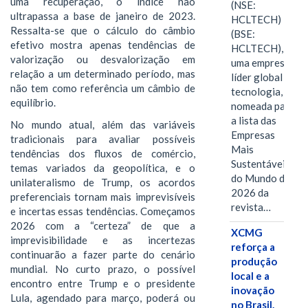
uma recuperação, o índice não
(NSE:
ultrapassa a base de janeiro de 2023.
HCLTECH)
Ressalta-se que o cálculo do câmbio
(BSE:
efetivo mostra apenas tendências de
HCLTECH),
valorização ou desvalorização em
uma empresa
relação a um determinado período, mas
líder global em
não tem como referência um câmbio de
tecnologia, foi
equilíbrio.
nomeada para
a lista das
No mundo atual, além das variáveis
Empresas
tradicionais para avaliar possíveis
Mais
tendências dos fluxos de comércio,
Sustentáveis
temas variados da geopolítica, e o
do Mundo de
unilateralismo de Trump, os acordos
2026 da
preferenciais tornam mais imprevisíveis
revista…
e incertas essas tendências. Começamos
2026 com a “certeza” de que a
XCMG
imprevisibilidade e as incertezas
reforça a
continuarão a fazer parte do cenário
produção
mundial. No curto prazo, o possível
local e a
encontro entre Trump e o presidente
inovação
Lula, agendado para março, poderá ou
no Brasil.