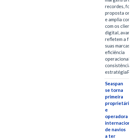
recordes, fortal
proposta omnica
e amplia conexã
com os clientes 
digital, avanços 
refletem a força 
suas marcas, a
eficiência
operacional e a
consistência de 
estratégiaPOR
Seaspan
se torna
primeira
proprietária
e
operadora
internacional
de navios
a ter