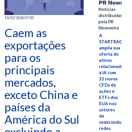
Notícias
distribuídas
14/02/2026 07:00
pela PR
Newswire
Caem as
A
exportações
STARTRADER
amplia sua
para os
oferta de
ativos
principais
relacionados
à IA com
mercados,
31 novos
CFDs de
exceto China e
ações e
ETFs dos
países da
EUA nos
setores
América do Sul
de
semicondutores
excluindo a
redes