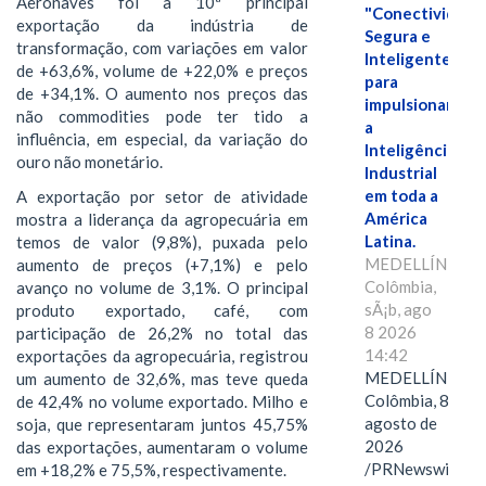
Aeronaves foi a 10ª principal
"Conectividade
exportação da indústria de
Segura e
transformação, com variações em valor
Inteligente"
de +63,6%, volume de +22,0% e preços
para
de +34,1%. O aumento nos preços das
impulsionar
não commodities pode ter tido a
a
influência, em especial, da variação do
Inteligência
ouro não monetário.
Industrial
em toda a
A exportação por setor de atividade
América
mostra a liderança da agropecuária em
Latina.
temos de valor (9,8%), puxada pelo
MEDELLÍN,
aumento de preços (+7,1%) e pelo
Colômbia,
avanço no volume de 3,1%. O principal
sÃ¡b, ago
produto exportado, café, com
8 2026
participação de 26,2% no total das
14:42
exportações da agropecuária, registrou
MEDELLÍN,
um aumento de 32,6%, mas teve queda
Colômbia, 8 de
de 42,4% no volume exportado. Milho e
agosto de
soja, que representaram juntos 45,75%
2026
das exportações, aumentaram o volume
/PRNewswire/
em +18,2% e 75,5%, respectivamente.