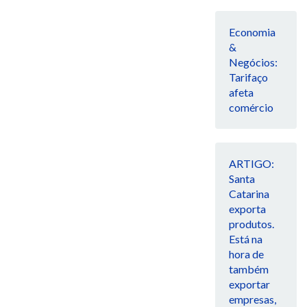
Economia
&
Negócios:
Tarifaço
afeta
comércio
ARTIGO:
Santa
Catarina
exporta
produtos.
Está na
hora de
também
exportar
empresas,