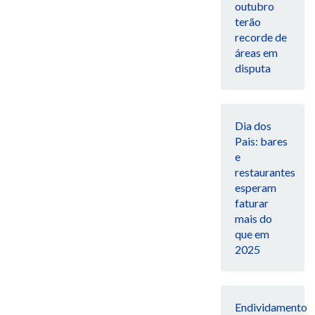
outubro
terão
recorde de
áreas em
disputa
Dia dos
Pais: bares
e
restaurantes
esperam
faturar
mais do
que em
2025
Endividamento