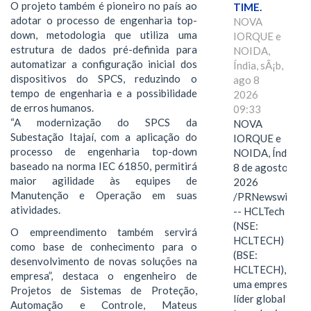
O projeto também é pioneiro no país ao
TIME.
adotar o processo de engenharia top-
NOVA
down, metodologia que utiliza uma
IORQUE e
estrutura de dados pré-definida para
NOIDA,
automatizar a configuração inicial dos
Índia, sÃ¡b,
dispositivos do SPCS, reduzindo o
ago 8
tempo de engenharia e a possibilidade
2026
de erros humanos.
09:33
“A modernização do SPCS da
NOVA
Subestação Itajaí, com a aplicação do
IORQUE e
processo de engenharia top-down
NOIDA, Índia,
baseado na norma IEC 61850, permitirá
8 de agosto de
maior agilidade às equipes de
2026
Manutenção e Operação em suas
/PRNewswire/
atividades.
-- HCLTech
(NSE:
O empreendimento também servirá
HCLTECH)
como base de conhecimento para o
(BSE:
desenvolvimento de novas soluções na
HCLTECH),
empresa”, destaca o engenheiro de
uma empresa
Projetos de Sistemas de Proteção,
líder global em
Automação e Controle, Mateus