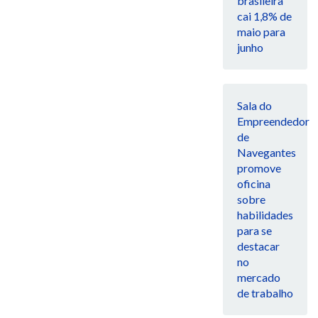
brasileira
cai 1,8% de
maio para
junho
Sala do
Empreendedor
de
Navegantes
promove
oficina
sobre
habilidades
para se
destacar
no
mercado
de trabalho