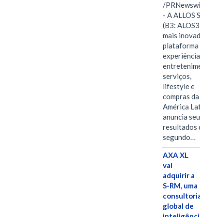
/PRNewswire/ -
- A ALLOS S.A.
(B3: ALOS3), a
mais inovadora
plataforma de
experiências,
entretenimento,
serviços,
lifestyle e
compras da
América Latina
anuncia seus
resultados do
segundo…
AXA XL
vai
adquirir a
S-RM, uma
consultoria
global de
inteligência