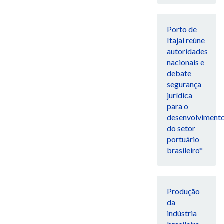
Porto de
Itajaí reúne
autoridades
nacionais e
debate
segurança
jurídica
para o
desenvolviment
do setor
portuário
brasileiro*
Produção
da
indústria