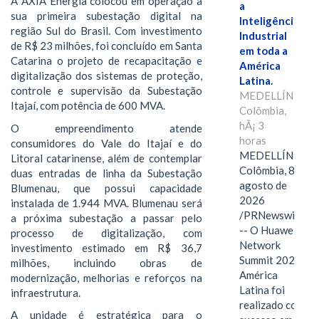
A AXIA Energia colocou em operação a
a
sua primeira subestação digital na
Inteligência
região Sul do Brasil. Com investimento
Industrial
de R$ 23 milhões, foi concluído em Santa
em toda a
Catarina o projeto de recapacitação e
América
digitalização dos sistemas de proteção,
Latina.
controle e supervisão da Subestação
MEDELLÍN,
Itajaí, com potência de 600 MVA.
Colômbia,
hÃ¡ 3
O empreendimento atende
horas
consumidores do Vale do Itajaí e do
MEDELLÍN,
Litoral catarinense, além de contemplar
Colômbia, 8 de
duas entradas de linha da Subestação
agosto de
Blumenau, que possui capacidade
2026
instalada de 1.944 MVA. Blumenau será
/PRNewswire/
a próxima subestação a passar pelo
-- O Huawei
processo de digitalização, com
Network
investimento estimado em R$ 36,7
Summit 2026
milhões, incluindo obras de
América
modernização, melhorias e reforços na
Latina foi
infraestrutura.
realizado com
A unidade é estratégica para o