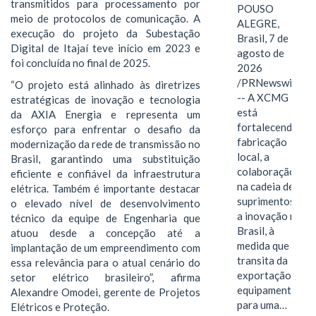
transmitidos para processamento por
POUSO
meio de protocolos de comunicação. A
ALEGRE,
execução do projeto da Subestação
Brasil, 7 de
Digital de Itajaí teve início em 2023 e
agosto de
foi concluída no final de 2025.
2026
/PRNewswire/
“O projeto está alinhado às diretrizes
-- A XCMG
estratégicas de inovação e tecnologia
está
da AXIA Energia e representa um
fortalecendo a
esforço para enfrentar o desafio da
fabricação
modernização da rede de transmissão no
local, a
Brasil, garantindo uma substituição
colaboração
eficiente e confiável da infraestrutura
na cadeia de
elétrica. Também é importante destacar
suprimentos e
o elevado nível de desenvolvimento
a inovação no
técnico da equipe de Engenharia que
Brasil, à
atuou desde a concepção até a
medida que
implantação de um empreendimento com
transita da
essa relevância para o atual cenário do
exportação de
setor elétrico brasileiro”, afirma
equipamentos
Alexandre Omodei, gerente de Projetos
para uma…
Elétricos e Proteção.