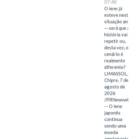
07:48
O iene já
esteve nesta
situação antes
— será que a
história vai se
repetir ou,
desta vez, o
cenário é
realmente
diferente?
LIMASSOL,
Chipre, 7 de
agosto de
2026
/PRNewswire/
-- O iene
japonês
continua
sendo uma
moeda
amplamente…