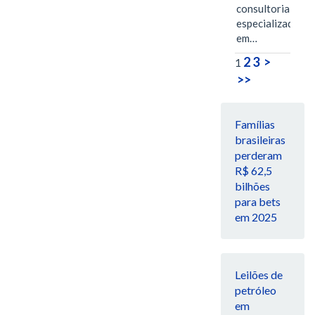
consultoria
especializada
em…
2
3
>
1
>>
Famílias
brasileiras
perderam
R$ 62,5
bilhões
para bets
em 2025
Leilões de
petróleo
em