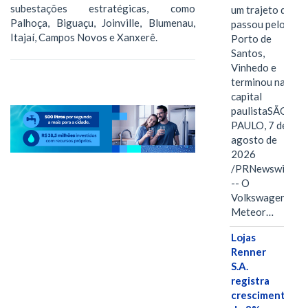
subestações estratégicas, como
um trajeto que
Palhoça, Biguaçu, Joinville, Blumenau,
passou pelo
Itajaí, Campos Novos e Xanxerê.
Porto de
Santos,
Vinhedo e
terminou na
capital
paulistaSÃO
PAULO, 7 de
agosto de
2026
/PRNewswire/
-- O
Volkswagen
Meteor…
Lojas
Renner
S.A.
registra
crescimento