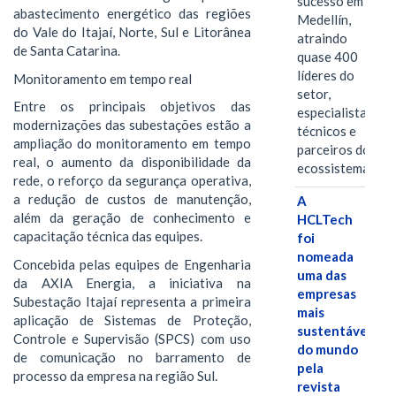
sucesso em
abastecimento energético das regiões
Medellín,
do Vale do Itajaí, Norte, Sul e Litorânea
atraindo
de Santa Catarina.
quase 400
líderes do
Monitoramento em tempo real
setor,
Entre os principais objetivos das
especialistas
modernizações das subestações estão a
técnicos e
ampliação do monitoramento em tempo
parceiros do
real, o aumento da disponibilidade da
ecossistema.…
rede, o reforço da segurança operativa,
a redução de custos de manutenção,
A
além da geração de conhecimento e
HCLTech
capacitação técnica das equipes.
foi
nomeada
Concebida pelas equipes de Engenharia
uma das
da AXIA Energia, a iniciativa na
empresas
Subestação Itajaí representa a primeira
mais
aplicação de Sistemas de Proteção,
sustentáveis
Controle e Supervisão (SPCS) com uso
do mundo
de comunicação no barramento de
pela
processo da empresa na região Sul.
revista