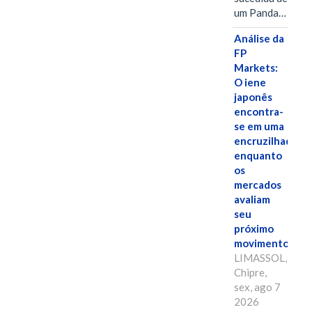
um Panda…
Análise da
FP
Markets:
O iene
japonês
encontra-
se em uma
encruzilhada
enquanto
os
mercados
avaliam
seu
próximo
movimento.
LIMASSOL,
Chipre,
sex, ago 7
2026