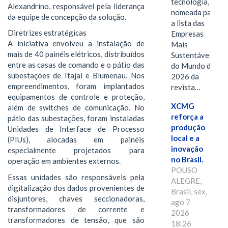
tecnologia, foi
Alexandrino, responsável pela liderança
nomeada para
da equipe de concepção da solução.
a lista das
Diretrizes estratégicas
Empresas
A iniciativa envolveu a instalação de
Mais
mais de 40 painéis elétricos, distribuídos
Sustentáveis
entre as casas de comando e o pátio das
do Mundo de
subestações de Itajaí e Blumenau. Nos
2026 da
empreendimentos, foram implantados
revista…
equipamentos de controle e proteção,
XCMG
além de switches de comunicação. No
reforça a
pátio das subestações, foram instaladas
produção
Unidades de Interface de Processo
local e a
(PIUs), alocadas em painéis
inovação
especialmente projetados para
no Brasil.
operação em ambientes externos.
POUSO
Essas unidades são responsáveis pela
ALEGRE,
digitalização dos dados provenientes de
Brasil, sex,
disjuntores, chaves seccionadoras,
ago 7
transformadores de corrente e
2026
transformadores de tensão, que são
18:26