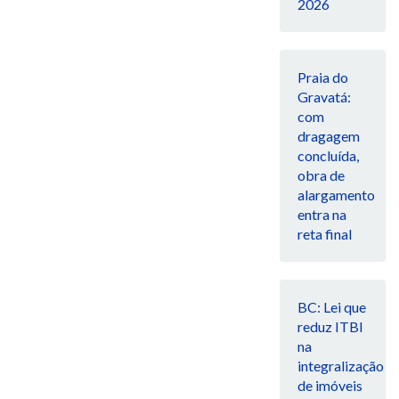
2026
Praia do
Gravatá:
com
dragagem
concluída,
obra de
alargamento
entra na
reta final
BC: Lei que
reduz ITBI
na
integralização
de imóveis