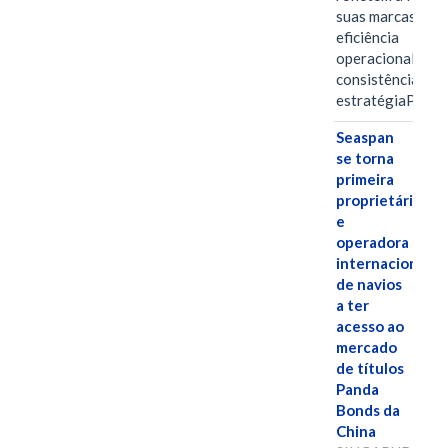
suas marcas, a
eficiência
operacional e a
consistência de 
estratégiaPOR
Seaspan
se torna
primeira
proprietária
e
operadora
internacional
de navios
a ter
acesso ao
mercado
de títulos
Panda
Bonds da
China