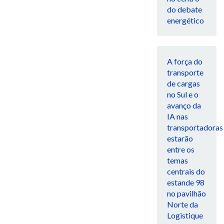
do debate
energético
A força do
transporte
de cargas
no Sul e o
avanço da
IA nas
transportadoras
estarão
entre os
temas
centrais do
estande 98
no pavilhão
Norte da
Logistique