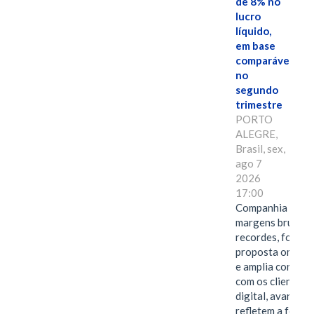
de 8% no
lucro
líquido,
em base
comparável,
no
segundo
trimestre
PORTO
ALEGRE,
Brasil, sex,
ago 7
2026
17:00
Companhia alcan
margens brutas
recordes, fortal
proposta omnica
e amplia conexã
com os clientes 
digital, avanços 
refletem a força 