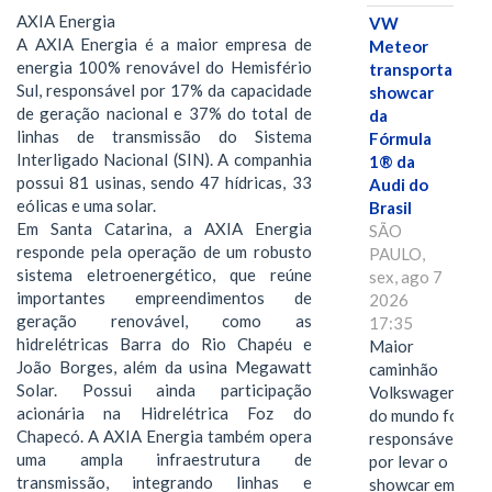
AXIA Energia
VW
A AXIA Energia é a maior empresa de
Meteor
energia 100% renovável do Hemisfério
transporta
Sul, responsável por 17% da capacidade
showcar
de geração nacional e 37% do total de
da
linhas de transmissão do Sistema
Fórmula
Interligado Nacional (SIN). A companhia
1® da
possui 81 usinas, sendo 47 hídricas, 33
Audi do
eólicas e uma solar.
Brasil
Em Santa Catarina, a AXIA Energia
SÃO
responde pela operação de um robusto
PAULO,
sistema eletroenergético, que reúne
sex, ago 7
importantes empreendimentos de
2026
geração renovável, como as
17:35
hidrelétricas Barra do Rio Chapéu e
Maior
João Borges, além da usina Megawatt
caminhão
Solar. Possui ainda participação
Volkswagen
acionária na Hidrelétrica Foz do
do mundo foi
Chapecó. A AXIA Energia também opera
responsável
uma ampla infraestrutura de
por levar o
transmissão, integrando linhas e
showcar em