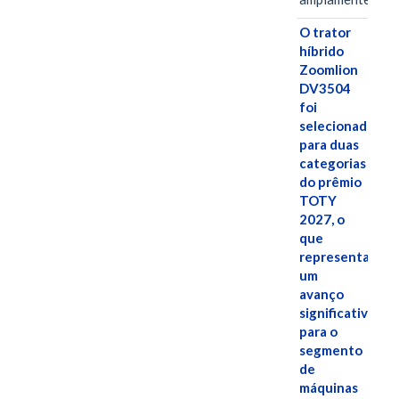
O trator
híbrido
Zoomlion
DV3504
foi
selecionado
para duas
categorias
do prêmio
TOTY
2027, o
que
representa
um
avanço
significativo
para o
segmento
de
máquinas