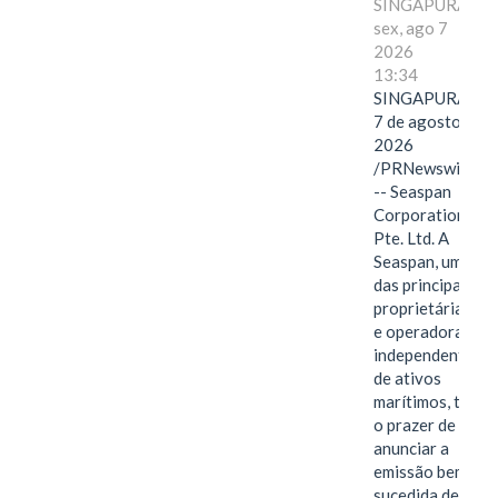
SINGAPURA,
sex, ago 7
2026
13:34
SINGAPURA,
7 de agosto de
2026
/PRNewswire/
-- Seaspan
Corporation
Pte. Ltd. A
Seaspan, uma
das principais
proprietárias
e operadoras
independentes
de ativos
marítimos, tem
o prazer de
anunciar a
emissão bem-
sucedida de