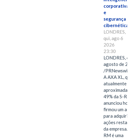
corporativa
e
segurança
cibernética
LONDRES,
qui, ago 6
2026
23:30
LONDRES, 6 de
agosto de 2026
/PRNewswire/ -
A AXA XL, que
atualmente deté
aproximadament
49% da S-RM,
anunciou hoje qu
firmou um acord
para adquirir as
ações restantes
da empresa. A S-
RM é uma