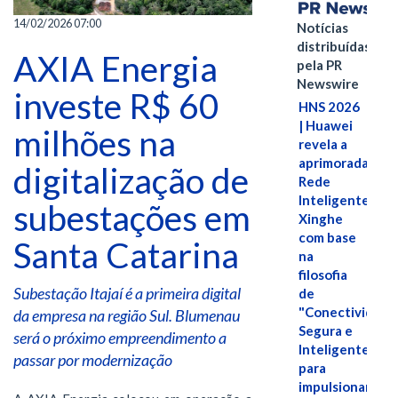
14/02/2026 07:00
Notícias
distribuídas
AXIA Energia
pela PR
Newswire
investe R$ 60
HNS 2026
| Huawei
milhões na
revela a
aprimorada
digitalização de
Rede
Inteligente
subestações em
Xinghe
com base
Santa Catarina
na
filosofia
Subestação Itajaí é a primeira digital
de
"Conectividade
da empresa na região Sul. Blumenau
Segura e
será o próximo empreendimento a
Inteligente"
passar por modernização
para
impulsionar