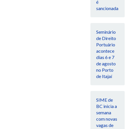
é
sancionada
Seminário
de Direito
Portuário
acontece
dias 6 e 7
de agosto
no Porto
de Itajaí
SIME de
BC inicia a
semana
com novas
vagas de