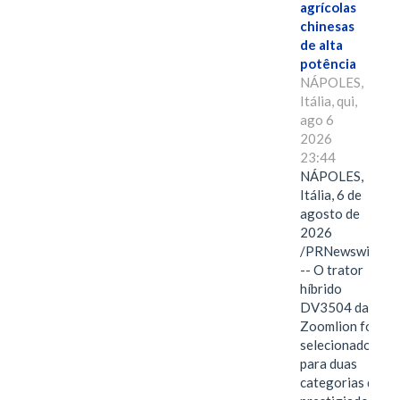
agrícolas
chinesas
de alta
potência
NÁPOLES,
Itália, qui,
ago 6
2026
23:44
NÁPOLES,
Itália, 6 de
agosto de
2026
/PRNewswire/
-- O trator
híbrido
DV3504 da
Zoomlion foi
selecionado
para duas
categorias do