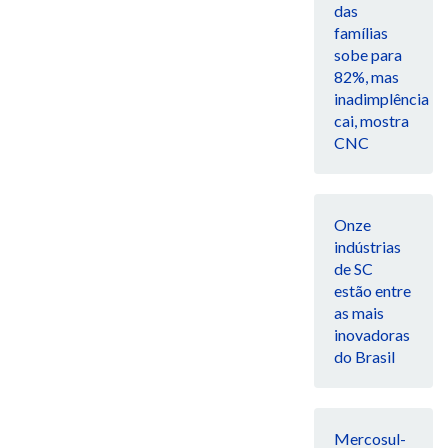
das
famílias
sobe para
82%, mas
inadimplência
cai, mostra
CNC
Onze
indústrias
de SC
estão entre
as mais
inovadoras
do Brasil
Mercosul-