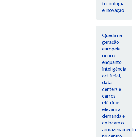
tecnologia
e inovação
Queda na
geração
europeia
ocorre
enquanto
inteligência
artificial,
data
centers e
carros
elétricos
elevam a
demanda e
colocam o
armazenamento
no centro