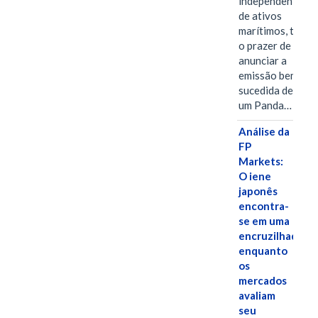
independentes
de ativos
marítimos, tem
o prazer de
anunciar a
emissão bem-
sucedida de
um Panda…
Análise da
FP
Markets:
O iene
japonês
encontra-
se em uma
encruzilhada
enquanto
os
mercados
avaliam
seu