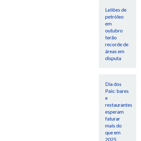
Leilões de
petróleo
em
outubro
terão
recorde de
áreas em
disputa
Dia dos
Pais: bares
e
restaurantes
esperam
faturar
mais do
que em
2025