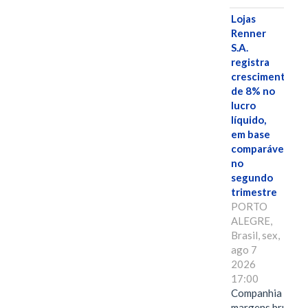
Lojas
Renner
S.A.
registra
crescimento
de 8% no
lucro
líquido,
em base
comparável,
no
segundo
trimestre
PORTO
ALEGRE,
Brasil, sex,
ago 7
2026
17:00
Companhia alcan
margens brutas