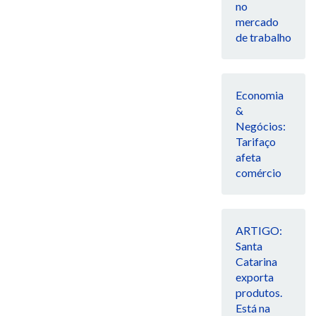
no
mercado
de trabalho
Economia
&
Negócios:
Tarifaço
afeta
comércio
ARTIGO:
Santa
Catarina
exporta
produtos.
Está na