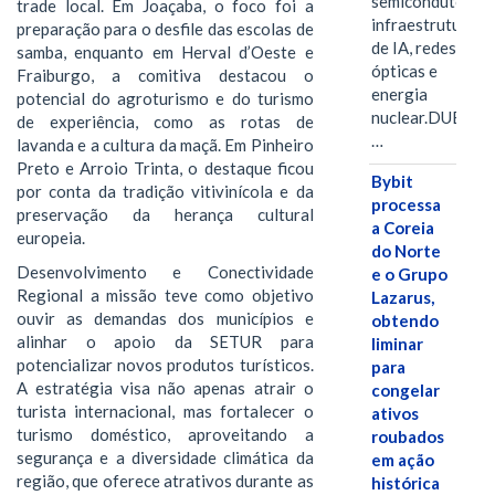
semicondutores,
trade local. Em Joaçaba, o foco foi a
infraestrutura
preparação para o desfile das escolas de
de IA, redes
samba, enquanto em Herval d’Oeste e
ópticas e
Fraiburgo, a comitiva destacou o
energia
potencial do agroturismo e do turismo
nuclear.DUBAI,
de experiência, como as rotas de
…
lavanda e a cultura da maçã. Em Pinheiro
Preto e Arroio Trinta, o destaque ficou
Bybit
por conta da tradição vitivinícola e da
processa
preservação da herança cultural
a Coreia
europeia.
do Norte
Desenvolvimento e Conectividade
e o Grupo
Regional a missão teve como objetivo
Lazarus,
ouvir as demandas dos municípios e
obtendo
alinhar o apoio da SETUR para
liminar
potencializar novos produtos turísticos.
para
A estratégia visa não apenas atrair o
congelar
turista internacional, mas fortalecer o
ativos
turismo doméstico, aproveitando a
roubados
segurança e a diversidade climática da
em ação
região, que oferece atrativos durante as
histórica