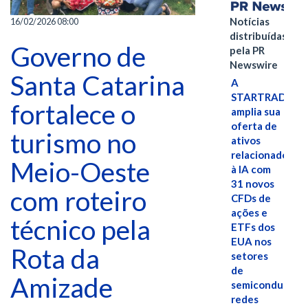
Notícias
16/02/2026 08:00
distribuídas
Governo de
pela PR
Newswire
Santa Catarina
A
STARTRADER
fortalece o
amplia sua
oferta de
turismo no
ativos
relacionados
Meio-Oeste
à IA com
31 novos
com roteiro
CFDs de
ações e
técnico pela
ETFs dos
EUA nos
Rota da
setores
de
Amizade
semicondutores
redes