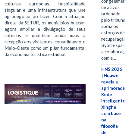
congelamento
culturas europeias, hospitalidade
de ativos
singular e uma infraestrutura que une
ordenado
agronegócio ao lazer. Com a atuação
pelo tribunal
direta da SETUR, os municípios buscam
apoia os
agora ampliar a divulgação de seus
esforços de
roteiros e qualificar ainda mais a
recuperação e
recepção aos visitantes, consolidando o
Bybit expande
Meio-Oeste como um pilar fundamental
a colaboração
da economia turística estadual.
com a…
HNS 2026
| Huawei
revela a
aprimorada
Rede
Inteligente
Xinghe
com base
na
filosofia
de