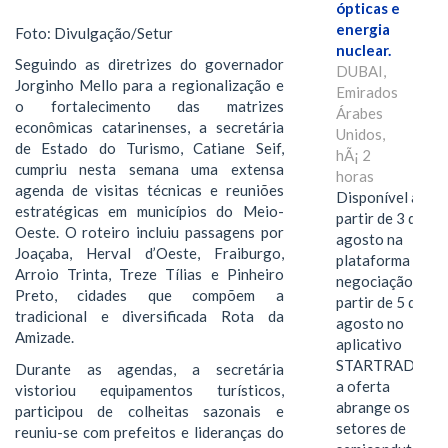
ópticas e
energia
Foto: Divulgação/Setur
nuclear.
Seguindo as diretrizes do governador
DUBAI,
Jorginho Mello para a regionalização e
Emirados
o fortalecimento das matrizes
Árabes
econômicas catarinenses, a secretária
Unidos,
de Estado do Turismo, Catiane Seif,
hÃ¡ 2
cumpriu nesta semana uma extensa
horas
agenda de visitas técnicas e reuniões
Disponível a
estratégicas em municípios do Meio-
partir de 3 de
Oeste. O roteiro incluiu passagens por
agosto na
Joaçaba, Herval d’Oeste, Fraiburgo,
plataforma de
Arroio Trinta, Treze Tílias e Pinheiro
negociação e a
Preto, cidades que compõem a
partir de 5 de
tradicional e diversificada Rota da
agosto no
Amizade.
aplicativo
STARTRADER,
Durante as agendas, a secretária
a oferta
vistoriou equipamentos turísticos,
abrange os
participou de colheitas sazonais e
setores de
reuniu-se com prefeitos e lideranças do