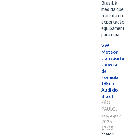
Brasil, à
medida que
transita da
exportação de
equipamentos
para uma…
VW
Meteor
transporta
showcar
da
Fórmula
1® da
Audi do
Brasil
SÃO
PAULO,
sex, ago 7
2026
17:35
Maior