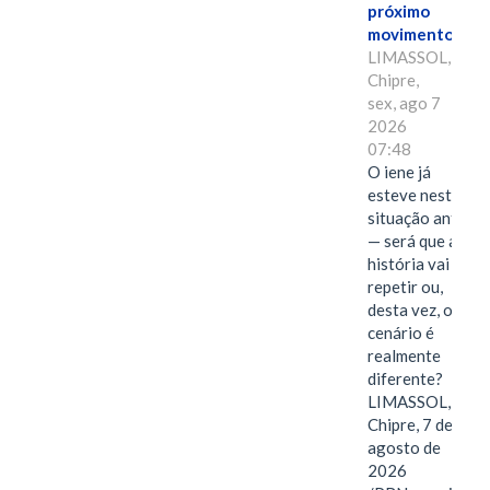
próximo
movimento.
LIMASSOL,
Chipre,
sex, ago 7
2026
07:48
O iene já
esteve nesta
situação antes
— será que a
história vai se
repetir ou,
desta vez, o
cenário é
realmente
diferente?
LIMASSOL,
Chipre, 7 de
agosto de
2026