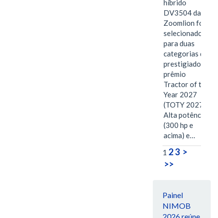
híbrido
DV3504 da
Zoomlion foi
selecionado
para duas
categorias do
prestigiado
prêmio
Tractor of the
Year 2027
(TOTY 2027:
Alta potência
(300 hp e
acima) e…
2
3
>
1
>>
Painel
NIMOB
2026 reúne