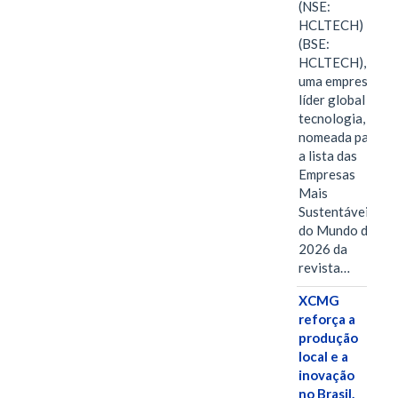
(NSE:
HCLTECH)
(BSE:
HCLTECH),
uma empresa
líder global em
tecnologia, foi
nomeada para
a lista das
Empresas
Mais
Sustentáveis
do Mundo de
2026 da
revista…
XCMG
reforça a
produção
local e a
inovação
no Brasil.