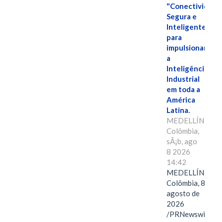
"Conectividade
Segura e
Inteligente"
para
impulsionar
a
Inteligência
Industrial
em toda a
América
Latina.
MEDELLÍN,
Colômbia,
sÃ¡b, ago
8 2026
14:42
MEDELLÍN,
Colômbia, 8 de
agosto de
2026
/PRNewswire/