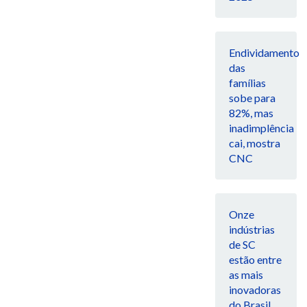
Endividamento
das
famílias
sobe para
82%, mas
inadimplência
cai, mostra
CNC
Onze
indústrias
de SC
estão entre
as mais
inovadoras
do Brasil