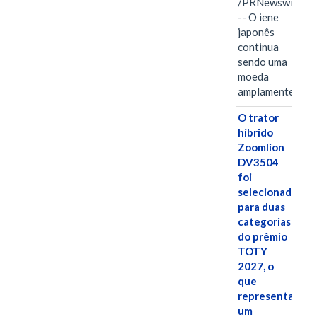
/PRNewswire/
-- O iene
japonês
continua
sendo uma
moeda
amplamente…
O trator
híbrido
Zoomlion
DV3504
foi
selecionado
para duas
categorias
do prêmio
TOTY
2027, o
que
representa
um