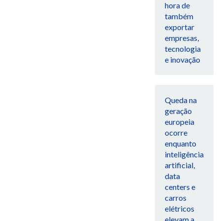
hora de
também
exportar
empresas,
tecnologia
e inovação
Queda na
geração
europeia
ocorre
enquanto
inteligência
artificial,
data
centers e
carros
elétricos
elevam a