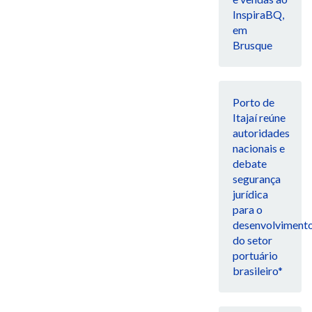
InspiraBQ,
em
Brusque
Porto de
Itajaí reúne
autoridades
nacionais e
debate
segurança
jurídica
para o
desenvolviment
do setor
portuário
brasileiro*