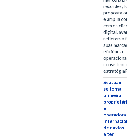
recordes, fortal
proposta omnica
e amplia conexã
com os clientes 
digital, avanços 
refletem a força 
suas marcas, a
eficiência
operacional e a
consistência de 
estratégiaPOR
Seaspan
se torna
primeira
proprietária
e
operadora
internacional
de navios
a ter