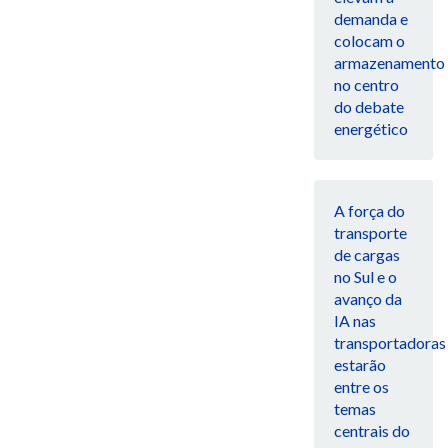
demanda e
colocam o
armazenamento
no centro
do debate
energético
A força do
transporte
de cargas
no Sul e o
avanço da
IA nas
transportadoras
estarão
entre os
temas
centrais do