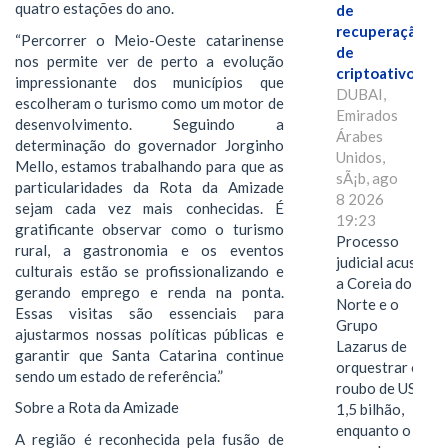
quatro estações do ano.
de
recuperação
“Percorrer o Meio-Oeste catarinense
de
nos permite ver de perto a evolução
criptoativos
impressionante dos municípios que
DUBAI,
escolheram o turismo como um motor de
Emirados
desenvolvimento. Seguindo a
Árabes
determinação do governador Jorginho
Unidos,
Mello, estamos trabalhando para que as
sÃ¡b, ago
particularidades da Rota da Amizade
8 2026
sejam cada vez mais conhecidas. É
19:23
gratificante observar como o turismo
Processo
rural, a gastronomia e os eventos
judicial acusa
culturais estão se profissionalizando e
a Coreia do
gerando emprego e renda na ponta.
Norte e o
Essas visitas são essenciais para
Grupo
ajustarmos nossas políticas públicas e
Lazarus de
garantir que Santa Catarina continue
orquestrar o
sendo um estado de referência.”
roubo de US$
Sobre a Rota da Amizade
1,5 bilhão,
enquanto o
A região é reconhecida pela fusão de