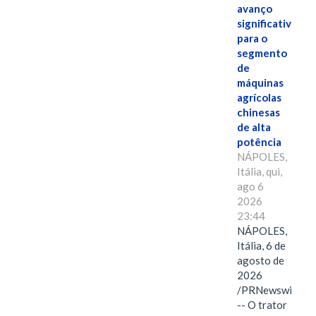
avanço
significativo
para o
segmento
de
máquinas
agrícolas
chinesas
de alta
potência
NÁPOLES,
Itália, qui,
ago 6
2026
23:44
NÁPOLES,
Itália, 6 de
agosto de
2026
/PRNewswire/
-- O trator