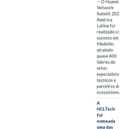
-- O Huawei
Network
Summit 2026
América
Latina foi
realizado com
sucesso em
Medellín,
atraindo
quase 400
líderes do
setor,
especialistas
técnicos e
parceiros do
ecossistema.…
A
HCLTech
foi
nomeada
uma das