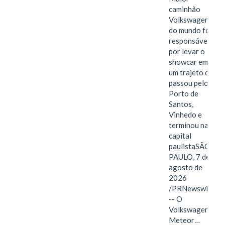
caminhão
Volkswagen
do mundo foi
responsável
por levar o
showcar em
um trajeto que
passou pelo
Porto de
Santos,
Vinhedo e
terminou na
capital
paulistaSÃO
PAULO, 7 de
agosto de
2026
/PRNewswire/
-- O
Volkswagen
Meteor…