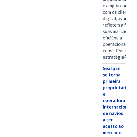
e amplia conexã
com os clientes 
digital, avanços 
refletem a força 
suas marcas, a
eficiência
operacional e a
consistência de 
estratégiaPOR
Seaspan
se torna
primeira
proprietária
e
operadora
internacional
de navios
a ter
acesso ao
mercado