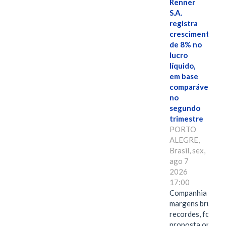
Renner
S.A.
registra
crescimento
de 8% no
lucro
líquido,
em base
comparável,
no
segundo
trimestre
PORTO
ALEGRE,
Brasil, sex,
ago 7
2026
17:00
Companhia alcan
margens brutas
recordes, fortal
proposta omnica