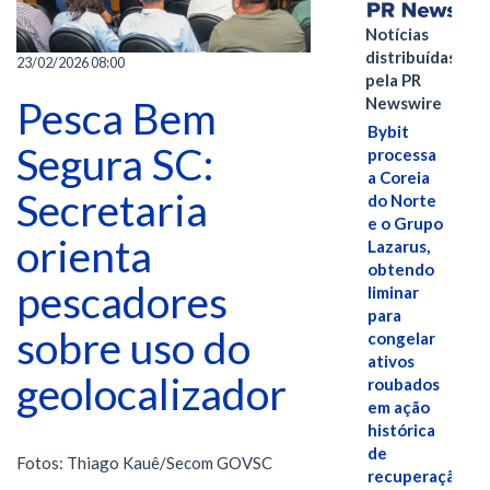
Notícias
distribuídas
23/02/2026 08:00
pela PR
Newswire
Pesca Bem
Bybit
Segura SC:
processa
a Coreia
Secretaria
do Norte
e o Grupo
orienta
Lazarus,
obtendo
pescadores
liminar
para
sobre uso do
congelar
ativos
geolocalizador
roubados
em ação
histórica
de
Fotos: Thiago Kauê/Secom GOVSC
recuperação