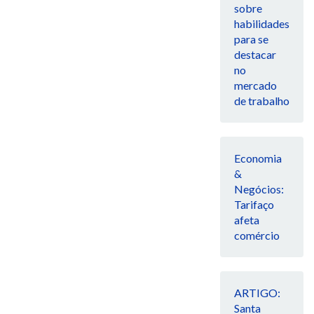
sobre
habilidades
para se
destacar
no
mercado
de trabalho
Economia
&
Negócios:
Tarifaço
afeta
comércio
ARTIGO:
Santa