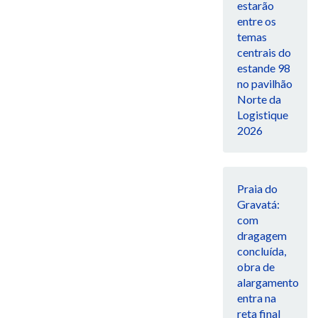
estarão
entre os
temas
centrais do
estande 98
no pavilhão
Norte da
Logistique
2026
Praia do
Gravatá:
com
dragagem
concluída,
obra de
alargamento
entra na
reta final