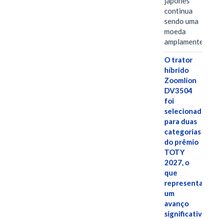
japonês
continua
sendo uma
moeda
amplamente…
O trator
híbrido
Zoomlion
DV3504
foi
selecionado
para duas
categorias
do prêmio
TOTY
2027, o
que
representa
um
avanço
significativo