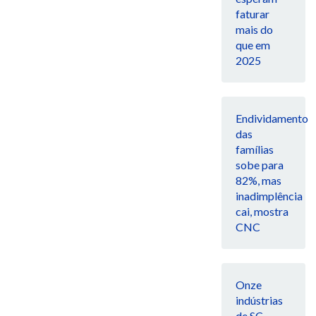
faturar
mais do
que em
2025
Endividamento
das
famílias
sobe para
82%, mas
inadimplência
cai, mostra
CNC
Onze
indústrias
de SC