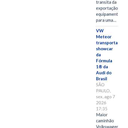
transita da
exportação de
equipamentos
para uma…
VW
Meteor
transporta
showcar
da
Fórmula
1® da
Audi do
Brasil
SÃO
PAULO,
sex, ago 7
2026
17:35
Maior
caminhão
Volkswagen