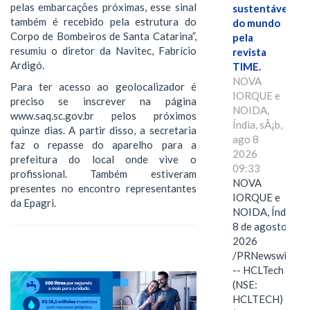
pelas embarcações próximas, esse sinal
sustentáveis
também é recebido pela estrutura do
do mundo
Corpo de Bombeiros de Santa Catarina”,
pela
resumiu o diretor da Navitec, Fabrício
revista
Ardigó.
TIME.
NOVA
Para ter acesso ao geolocalizador é
IORQUE e
preciso se inscrever na página
NOIDA,
www.saq.sc.gov.br pelos próximos
Índia, sÃ¡b,
quinze dias. A partir disso, a secretaria
ago 8
faz o repasse do aparelho para a
2026
prefeitura do local onde vive o
09:33
profissional. Também estiveram
NOVA
presentes no encontro representantes
IORQUE e
da Epagri.
NOIDA, Índia,
8 de agosto de
2026
/PRNewswire/
-- HCLTech
(NSE:
HCLTECH)