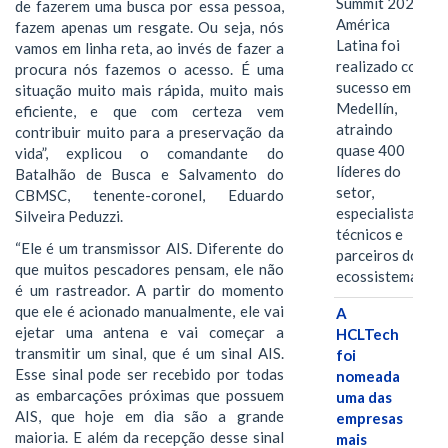
Summit 2026
de fazerem uma busca por essa pessoa,
América
fazem apenas um resgate. Ou seja, nós
Latina foi
vamos em linha reta, ao invés de fazer a
realizado com
procura nós fazemos o acesso. É uma
sucesso em
situação muito mais rápida, muito mais
Medellín,
eficiente, e que com certeza vem
atraindo
contribuir muito para a preservação da
quase 400
vida”, explicou o comandante do
líderes do
Batalhão de Busca e Salvamento do
setor,
CBMSC, tenente-coronel, Eduardo
especialistas
Silveira Peduzzi.
técnicos e
“Ele é um transmissor AIS. Diferente do
parceiros do
que muitos pescadores pensam, ele não
ecossistema.…
é um rastreador. A partir do momento
que ele é acionado manualmente, ele vai
A
ejetar uma antena e vai começar a
HCLTech
transmitir um sinal, que é um sinal AIS.
foi
Esse sinal pode ser recebido por todas
nomeada
as embarcações próximas que possuem
uma das
AIS, que hoje em dia são a grande
empresas
maioria. E além da recepção desse sinal
mais