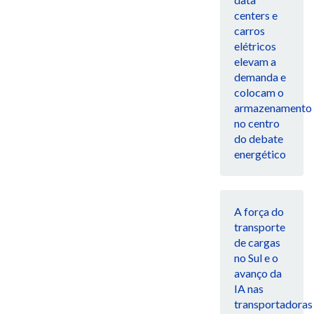
centers e
carros
elétricos
elevam a
demanda e
colocam o
armazenamento
no centro
do debate
energético
A força do
transporte
de cargas
no Sul e o
avanço da
IA nas
transportadoras