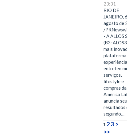
23:31
RIO DE
JANEIRO, 6 de
agosto de 2026
/PRNewswire/ -
- A ALLOS S.A.
(B3: ALOS3), a
mais inovadora
plataforma de
experiências,
entretenimento,
serviços,
lifestyle e
compras da
América Latina
anuncia seus
resultados do
segundo…
2
3
>
1
>>