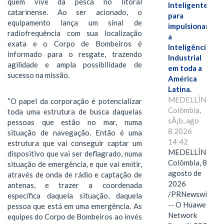
quem vive da pesca no litoral
Inteligente"
catarinense. Ao ser acionado, o
para
equipamento lança um sinal de
impulsionar
radiofrequência com sua localização
a
exata e o Corpo de Bombeiros é
Inteligência
informado para o resgate, trazendo
Industrial
agilidade e ampla possibilidade de
em toda a
sucesso na missão.
América
Latina.
MEDELLÍN,
“O papel da corporação é potencializar
Colômbia,
toda uma estrutura de busca daquelas
sÃ¡b, ago
pessoas que estão no mar, numa
8 2026
situação de navegação. Então é uma
14:42
estrutura que vai conseguir captar um
MEDELLÍN,
dispositivo que vai ser deflagrado, numa
Colômbia, 8 de
situação de emergência, e que vai emitir,
agosto de
através de onda de rádio e captação de
2026
antenas, e trazer a coordenada
/PRNewswire/
específica daquela situação, daquela
-- O Huawei
pessoa que está em uma emergência. As
Network
equipes do Corpo de Bombeiros ao invés