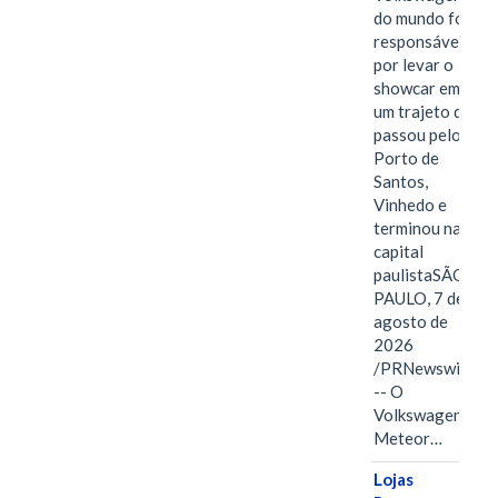
do mundo foi
responsável
por levar o
showcar em
um trajeto que
passou pelo
Porto de
Santos,
Vinhedo e
terminou na
capital
paulistaSÃO
PAULO, 7 de
agosto de
2026
/PRNewswire/
-- O
Volkswagen
Meteor…
Lojas