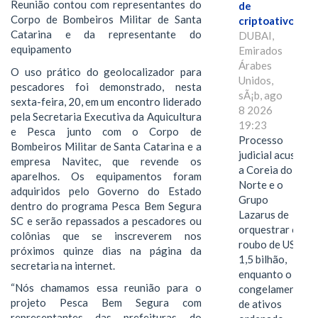
Reunião contou com representantes do
de
Corpo de Bombeiros Militar de Santa
criptoativos
Catarina e da representante do
DUBAI,
equipamento
Emirados
Árabes
O uso prático do geolocalizador para
Unidos,
pescadores foi demonstrado, nesta
sÃ¡b, ago
sexta-feira, 20, em um encontro liderado
8 2026
pela Secretaria Executiva da Aquicultura
19:23
e Pesca junto com o Corpo de
Processo
Bombeiros Militar de Santa Catarina e a
judicial acusa
empresa Navitec, que revende os
a Coreia do
aparelhos. Os equipamentos foram
Norte e o
adquiridos pelo Governo do Estado
Grupo
dentro do programa Pesca Bem Segura
Lazarus de
SC e serão repassados a pescadores ou
orquestrar o
colônias que se inscreverem nos
roubo de US$
próximos quinze dias na página da
1,5 bilhão,
secretaria na internet.
enquanto o
“Nós chamamos essa reunião para o
congelamento
projeto Pesca Bem Segura com
de ativos
representantes das prefeituras do