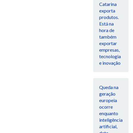
Catarina
exporta
produtos.
Está na
hora de
também
exportar
empresas,
tecnologia
e inovação
Queda na
geração
europeia
ocorre
enquanto
inteligência
artificial,
data