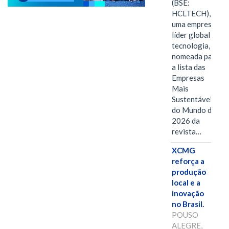
(BSE:
HCLTECH),
uma empresa
líder global em
tecnologia, foi
nomeada para
a lista das
Empresas
Mais
Sustentáveis
do Mundo de
2026 da
revista…
XCMG
reforça a
produção
local e a
inovação
no Brasil.
POUSO
ALEGRE,