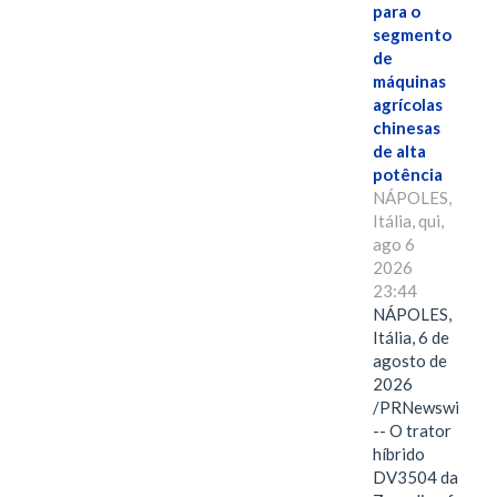
para o
segmento
de
máquinas
agrícolas
chinesas
de alta
potência
NÁPOLES,
Itália, qui,
ago 6
2026
23:44
NÁPOLES,
Itália, 6 de
agosto de
2026
/PRNewswire/
-- O trator
híbrido
DV3504 da