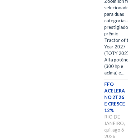
Zoomlion foi
selecionado
para duas
categorias do
prestigiado
prêmio
Tractor of the
Year 2027
(TOTY 2027:
Alta potência
(300 hp e
acima) e…
FFO
ACELERA
NO 2T26
E CRESCE
12%
RIO DE
JANEIRO,
qui, ago 6
2026