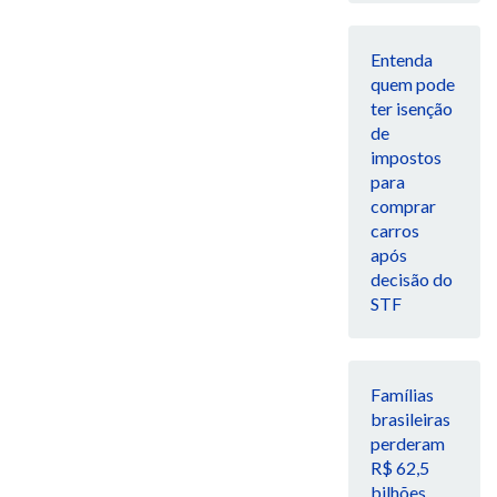
Entenda
quem pode
ter isenção
de
impostos
para
comprar
carros
após
decisão do
STF
Famílias
brasileiras
perderam
R$ 62,5
bilhões