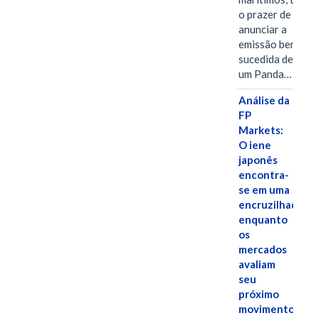
o prazer de
anunciar a
emissão bem-
sucedida de
um Panda…
Análise da
FP
Markets:
O iene
japonês
encontra-
se em uma
encruzilhada
enquanto
os
mercados
avaliam
seu
próximo
movimento.