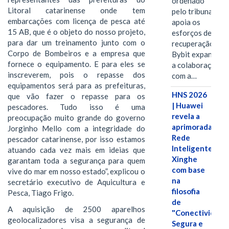
ordenado
Litoral catarinense onde tem
pelo tribunal
embarcações com licença de pesca até
apoia os
15 AB, que é o objeto do nosso projeto,
esforços de
para dar um treinamento junto com o
recuperação e
Corpo de Bombeiros e a empresa que
Bybit expande
fornece o equipamento. E para eles se
a colaboração
inscreverem, pois o repasse dos
com a…
equipamentos será para as prefeituras,
HNS 2026
que vão fazer o repasse para os
| Huawei
pescadores. Tudo isso é uma
revela a
preocupação muito grande do governo
aprimorada
Jorginho Mello com a integridade do
Rede
pescador catarinense, por isso estamos
Inteligente
atuando cada vez mais em ideias que
Xinghe
garantam toda a segurança para quem
com base
vive do mar em nosso estado”, explicou o
na
secretário executivo de Aquicultura e
filosofia
Pesca, Tiago Frigo.
de
A aquisição de 2500 aparelhos
"Conectividade
geolocalizadores visa a segurança de
Segura e