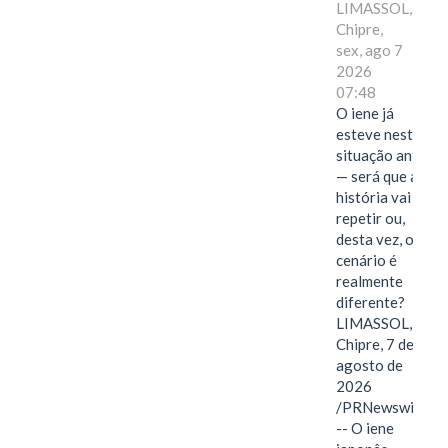
LIMASSOL,
Chipre,
sex, ago 7
2026
07:48
O iene já
esteve nesta
situação antes
— será que a
história vai se
repetir ou,
desta vez, o
cenário é
realmente
diferente?
LIMASSOL,
Chipre, 7 de
agosto de
2026
/PRNewswire/
-- O iene