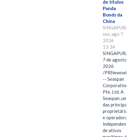
de títulos
Panda
Bonds da
China
SINGAPURA,
sex, ago 7
2026
13:34
SINGAPURA,
7 de agosto de
2026
/PRNewswire/
-- Seaspan
Corporation
Pte. Ltd. A
Seaspan, uma
das principais
proprietárias
e operadoras
independentes
de ativos
marítimos, tem