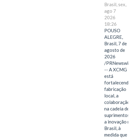
Brasil, sex,
ago 7
2026
18:26
POUSO
ALEGRE,
Brasil, 7 de
agosto de
2026
/PRNewswire/
-- A XCMG
está
fortalecendo a
fabricação
local, a
colaboração
na cadeia de
suprimentos e
a inovação no
Brasil, à
medida que