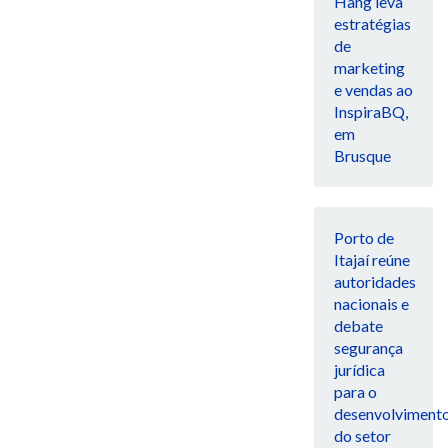
Hang leva
estratégias
de
marketing
e vendas ao
InspiraBQ,
em
Brusque
Porto de
Itajaí reúne
autoridades
nacionais e
debate
segurança
jurídica
para o
desenvolviment
do setor