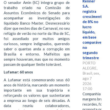
Renner
O senador Amin (SC) integra grupo de
S.A.
trabalho criado na Comissão de
registra
Assuntos Econômicos do Senado para
crescimento
acompanhar as investigações do
de 8% no
liquidado Banco Master. Desnecessário
lucro
dizer que nestes dias de Carnaval, no seu
líquido,
refúgio de verão no norte da Ilha de SC,
em base
foi assediado por muitos amigos
comparável,
curiosos, sempre indignados, querendo
no
saber o quantas anda a corrupção em
segundo
Brasília e entorno. Malfeitos que
trimestre
sempre houveram, mas que no momento
PORTO
passam de qualquer limite tolerável.
ALEGRE,
Lufamar: 60 anos
Brasil, sex,
ago 7
A Lufamar está comemorando seus 60
2026
anos de história, marcando um momento
17:00
importante em sua trajetória e
Companhia alcan
reforçando os valores que sustentaram
margens brutas
a empresa ao longo de seis décadas. A
recordes, fortal
data reuniu colaboradores,
proposta omnica