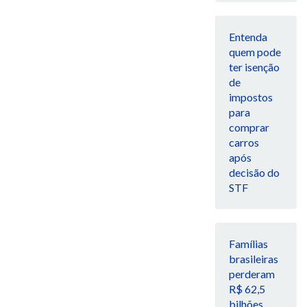
Entenda
quem pode
ter isenção
de
impostos
para
comprar
carros
após
decisão do
STF
Famílias
brasileiras
perderam
R$ 62,5
bilhões