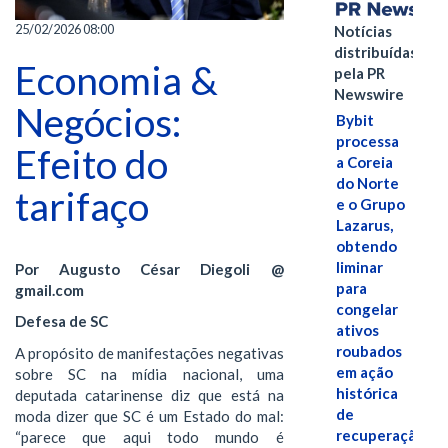
25/02/2026 08:00
Notícias
distribuídas
Economia &
pela PR
Newswire
Negócios:
Bybit
processa
Efeito do
a Coreia
do Norte
tarifaço
e o Grupo
Lazarus,
obtendo
liminar
Por Augusto César Diegoli @
para
gmail.com
congelar
Defesa de SC
ativos
roubados
A propósito de manifestações negativas
em ação
sobre SC na mídia nacional, uma
histórica
deputada catarinense diz que está na
de
moda dizer que SC é um Estado do mal:
recuperação
“parece que aqui todo mundo é