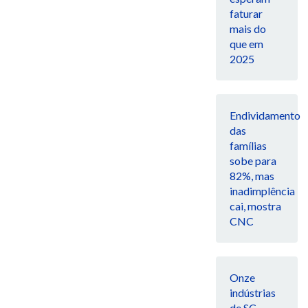
faturar
mais do
que em
2025
Endividamento
das
famílias
sobe para
82%, mas
inadimplência
cai, mostra
CNC
Onze
indústrias
de SC