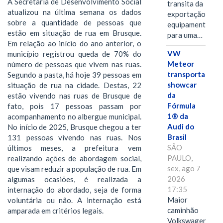
A Secretaria de Desenvolvimento Social
transita da
atualizou na última semana os dados
exportação de
sobre a quantidade de pessoas que
equipamentos
estão em situação de rua em Brusque.
para uma…
Em relação ao início do ano anterior, o
VW
município registrou queda de 70% do
Meteor
número de pessoas que vivem nas ruas.
transporta
Segundo a pasta, há hoje 39 pessoas em
showcar
situação de rua na cidade. Destas, 22
da
estão vivendo nas ruas de Brusque de
Fórmula
fato, pois 17 pessoas passam por
1® da
acompanhamento no albergue municipal.
Audi do
No início de 2025, Brusque chegou a ter
Brasil
131 pessoas vivendo nas ruas. Nos
SÃO
últimos meses, a prefeitura vem
PAULO,
realizando ações de abordagem social,
sex, ago 7
que visam reduzir a população de rua. Em
2026
algumas ocasiões, é realizada a
17:35
internação do abordado, seja de forma
Maior
voluntária ou não. A internação está
caminhão
amparada em critérios legais.
Volkswagen