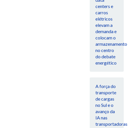
centers e
carros
elétricos
elevam a
demanda e
colocam o
armazenamento
no centro
do debate
energético
A força do
transporte
de cargas
no Sul e o
avanço da
IA nas
transportadoras