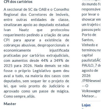
CPI dos cartórios
do mundo foi
responsável
A seccional de SC da OAB e o Conselho
por levar o
Regional dos Corretores de Imóveis,
showcar em
entre outras entidades de classe,
um trajeto que
sinalizaram apoio ao deputado estadual
passou pelo
Ivan Naatz que protocolou
Porto de
requerimento pedindo a criação de uma
Santos,
CPI para apurar a existência de
Vinhedo e
cobranças abusivas, desproporcionais e
terminou na
economicamente injustificada
capital
praticadas por cartórios extrajudiciais,
paulistaSÃO
com aumentos desde 44% a 349% de
PAULO, 7 de
2025 para 2026. Nada demais se não
agosto de
fosse o próprio Legislativo quem deu
2026
aval a tudo, na maioria dos casos com
/PRNewswire/
deputados, sem sequer ler o projeto de
-- O
lei, que veio pronto do Judiciário e
Volkswagen
aprovado como um passe de mágica.
Meteor…
Como sempre, aliás.
Master
Lojas