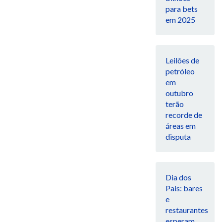
para bets
em 2025
Leilões de
petróleo
em
outubro
terão
recorde de
áreas em
disputa
Dia dos
Pais: bares
e
restaurantes
esperam