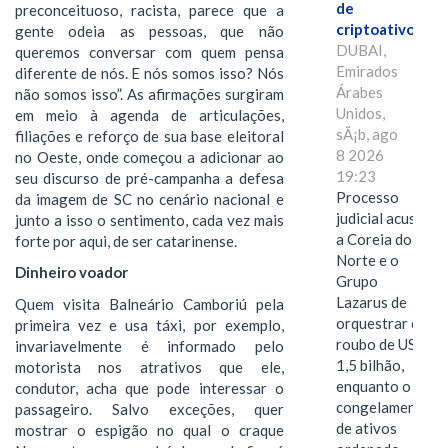
de
preconceituoso, racista, parece que a
criptoativos
gente odeia as pessoas, que não
DUBAI,
queremos conversar com quem pensa
Emirados
diferente de nós. E nós somos isso? Nós
Árabes
não somos isso”. As afirmações surgiram
Unidos,
em meio à agenda de articulações,
sÃ¡b, ago
filiações e reforço de sua base eleitoral
8 2026
no Oeste, onde começou a adicionar ao
19:23
seu discurso de pré-campanha a defesa
Processo
da imagem de SC no cenário nacional e
judicial acusa
junto a isso o sentimento, cada vez mais
a Coreia do
forte por aqui, de ser catarinense.
Norte e o
Dinheiro voador
Grupo
Lazarus de
Quem visita Balneário Camboriú pela
orquestrar o
primeira vez e usa táxi, por exemplo,
roubo de US$
invariavelmente é informado pelo
1,5 bilhão,
motorista nos atrativos que ele,
enquanto o
condutor, acha que pode interessar o
congelamento
passageiro. Salvo exceções, quer
de ativos
mostrar o espigão no qual o craque