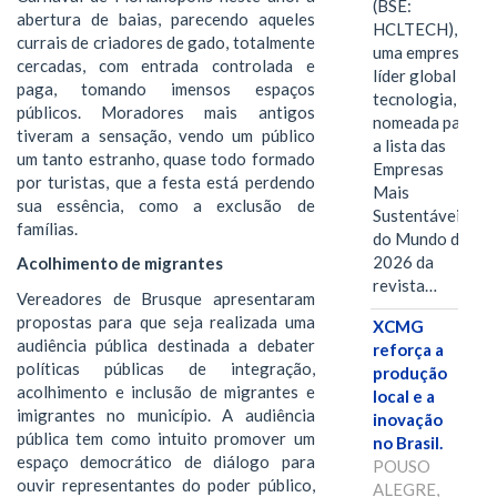
(BSE:
abertura de baias, parecendo aqueles
HCLTECH),
currais de criadores de gado, totalmente
uma empresa
cercadas, com entrada controlada e
líder global em
paga, tomando imensos espaços
tecnologia, foi
públicos. Moradores mais antigos
nomeada para
tiveram a sensação, vendo um público
a lista das
um tanto estranho, quase todo formado
Empresas
por turistas, que a festa está perdendo
Mais
sua essência, como a exclusão de
Sustentáveis
famílias.
do Mundo de
2026 da
Acolhimento de migrantes
revista…
Vereadores de Brusque apresentaram
propostas para que seja realizada uma
XCMG
audiência pública destinada a debater
reforça a
políticas públicas de integração,
produção
acolhimento e inclusão de migrantes e
local e a
imigrantes no município. A audiência
inovação
pública tem como intuito promover um
no Brasil.
espaço democrático de diálogo para
POUSO
ouvir representantes do poder público,
ALEGRE,