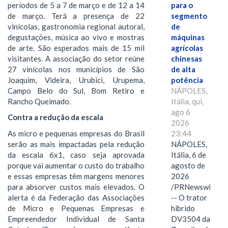
períodos de 5 a 7 de março e de 12 a 14
para o
de março. Terá a presença de 22
segmento
vinícolas, gastronomia regional autoral,
de
degustações, música ao vivo e mostras
máquinas
de arte. São esperados mais de 15 mil
agrícolas
visitantes. A associação do setor reúne
chinesas
27 vinícolas nos municípios de São
de alta
Joaquim, Videira, Urubici, Urupema,
potência
Campo Belo do Sul, Bom Retiro e
NÁPOLES,
Rancho Queimado.
Itália, qui,
ago 6
Contra a redução da escala
2026
As micro e pequenas empresas do Brasil
23:44
serão as mais impactadas pela redução
NÁPOLES,
da escala 6x1, caso seja aprovada
Itália, 6 de
porque vai aumentar o custo do trabalho
agosto de
e essas empresas têm margens menores
2026
para absorver custos mais elevados. O
/PRNewswire/
alerta é da Federação das Associações
-- O trator
de Micro e Pequenas Empresas e
híbrido
Empreendedor Individual de Santa
DV3504 da