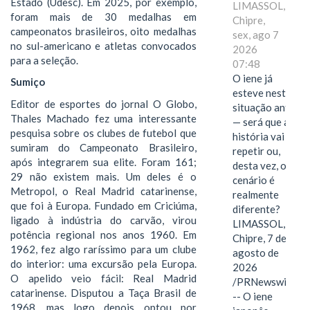
Estado (Udesc). Em 2025, por exemplo,
LIMASSOL,
foram mais de 30 medalhas em
Chipre,
campeonatos brasileiros, oito medalhas
sex, ago 7
no sul-americano e atletas convocados
2026
para a seleção.
07:48
O iene já
Sumiço
esteve nesta
Editor de esportes do jornal O Globo,
situação antes
Thales Machado fez uma interessante
— será que a
pesquisa sobre os clubes de futebol que
história vai se
sumiram do Campeonato Brasileiro,
repetir ou,
após integrarem sua elite. Foram 161;
desta vez, o
29 não existem mais. Um deles é o
cenário é
Metropol, o Real Madrid catarinense,
realmente
que foi à Europa. Fundado em Criciúma,
diferente?
ligado à indústria do carvão, virou
LIMASSOL,
potência regional nos anos 1960. Em
Chipre, 7 de
1962, fez algo raríssimo para um clube
agosto de
do interior: uma excursão pela Europa.
2026
O apelido veio fácil: Real Madrid
/PRNewswire/
catarinense. Disputou a Taça Brasil de
-- O iene
1968, mas logo depois optou por