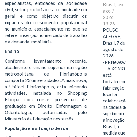
especialistas, entidades da sociedade
Brasil, sex,
civil, setor produtivo e a comunidade em
ago 7
geral, e como objetivo discutir os
2026
impactos do crescimento populacional
18:26
no município, especialmente no que se
POUSO
refere `inserção no mercado de trabalho
ALEGRE,
e à demanda imobiliária.
Brasil, 7 de
agosto de
Ensino
2026
Conforme levantamento recente,
/PRNewswire/
atualmente o ensino superior na região
-- A XCMG
metropolitana de Florianópolis
está
comporta 23 universidades. A mais nova,
fortalecendo a
a Unifael Florianópolis, está iniciando
fabricação
atividades, instalada no Shopping
local, a
Floripa, com cursos presenciais de
colaboração
graduação em Direito, Enfermagem e
na cadeia de
Odontologia, autorizadas pelo
suprimentos e
Ministério da Educação neste mês.
a inovação no
Brasil, à
População em situação de rua
medida que