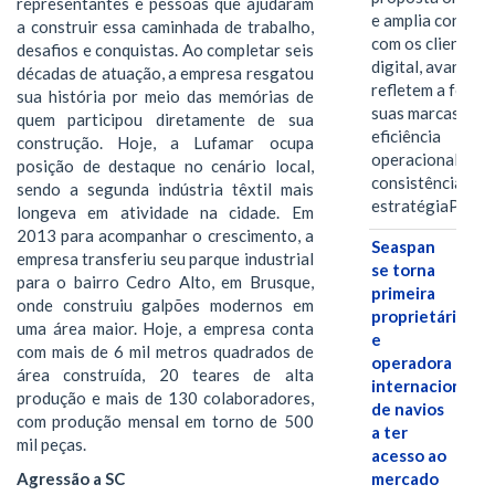
representantes e pessoas que ajudaram
e amplia conexã
a construir essa caminhada de trabalho,
com os clientes 
desafios e conquistas. Ao completar seis
digital, avanços 
décadas de atuação, a empresa resgatou
refletem a força 
sua história por meio das memórias de
suas marcas, a
quem participou diretamente de sua
eficiência
construção. Hoje, a Lufamar ocupa
operacional e a
posição de destaque no cenário local,
consistência de 
sendo a segunda indústria têxtil mais
estratégiaPOR
longeva em atividade na cidade. Em
2013 para acompanhar o crescimento, a
Seaspan
empresa transferiu seu parque industrial
se torna
para o bairro Cedro Alto, em Brusque,
primeira
onde construiu galpões modernos em
proprietária
uma área maior. Hoje, a empresa conta
e
com mais de 6 mil metros quadrados de
operadora
área construída, 20 teares de alta
internacional
produção e mais de 130 colaboradores,
de navios
com produção mensal em torno de 500
a ter
mil peças.
acesso ao
Agressão a SC
mercado