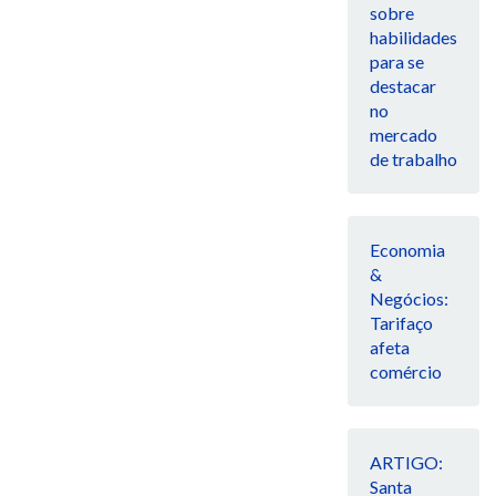
sobre
habilidades
para se
destacar
no
mercado
de trabalho
Economia
&
Negócios:
Tarifaço
afeta
comércio
ARTIGO:
Santa