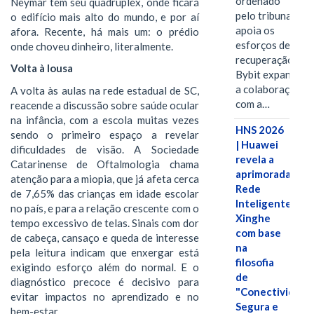
ordenado
Neymar tem seu quadrúplex, onde ficará
pelo tribunal
o edifício mais alto do mundo, e por aí
apoia os
afora. Recente, há mais um: o prédio
esforços de
onde choveu dinheiro, literalmente.
recuperação e
Volta à lousa
Bybit expande
a colaboração
A volta às aulas na rede estadual de SC,
com a…
reacende a discussão sobre saúde ocular
na infância, com a escola muitas vezes
HNS 2026
sendo o primeiro espaço a revelar
| Huawei
dificuldades de visão. A Sociedade
revela a
Catarinense de Oftalmologia chama
aprimorada
atenção para a miopia, que já afeta cerca
Rede
de 7,65% das crianças em idade escolar
Inteligente
no país, e para a relação crescente com o
Xinghe
tempo excessivo de telas. Sinais com dor
com base
de cabeça, cansaço e queda de interesse
na
pela leitura indicam que enxergar está
filosofia
exigindo esforço além do normal. E o
de
diagnóstico precoce é decisivo para
"Conectividade
evitar impactos no aprendizado e no
Segura e
bem-estar.