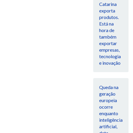
Catarina
exporta
produtos.
Está na
hora de
também
exportar
empresas,
tecnologia
e inovação
Queda na
geração
europeia
ocorre
enquanto
inteligência
artificial,
data