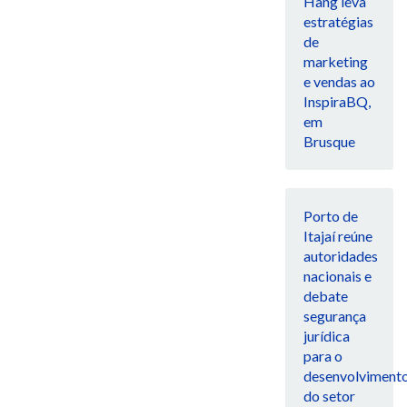
Hang leva
estratégias
de
marketing
e vendas ao
InspiraBQ,
em
Brusque
Porto de
Itajaí reúne
autoridades
nacionais e
debate
segurança
jurídica
para o
desenvolviment
do setor