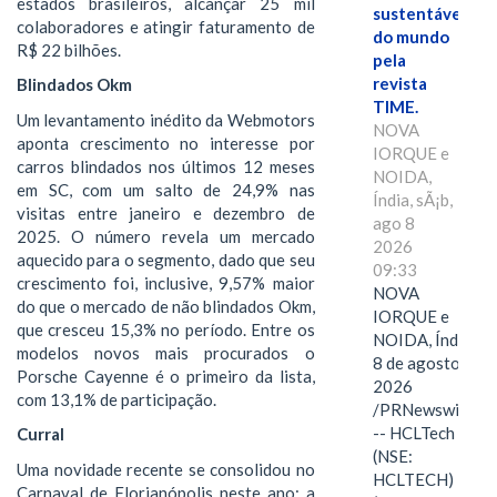
estados brasileiros, alcançar 25 mil
sustentáveis
colaboradores e atingir faturamento de
do mundo
R$ 22 bilhões.
pela
revista
Blindados Okm
TIME.
Um levantamento inédito da Webmotors
NOVA
aponta crescimento no interesse por
IORQUE e
carros blindados nos últimos 12 meses
NOIDA,
em SC, com um salto de 24,9% nas
Índia, sÃ¡b,
visitas entre janeiro e dezembro de
ago 8
2025. O número revela um mercado
2026
aquecido para o segmento, dado que seu
09:33
crescimento foi, inclusive, 9,57% maior
NOVA
do que o mercado de não blindados Okm,
IORQUE e
que cresceu 15,3% no período. Entre os
NOIDA, Índia,
modelos novos mais procurados o
8 de agosto de
Porsche Cayenne é o primeiro da lista,
2026
com 13,1% de participação.
/PRNewswire/
-- HCLTech
Curral
(NSE:
Uma novidade recente se consolidou no
HCLTECH)
Carnaval de Florianópolis neste ano: a