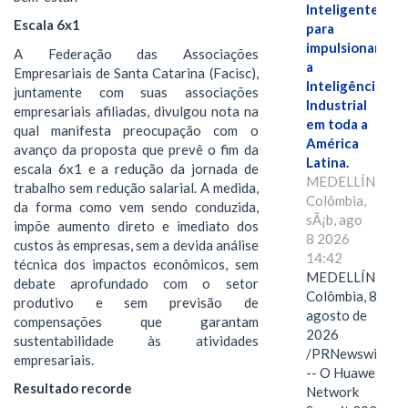
Inteligente"
Escala 6x1
para
impulsionar
A Federação das Associações
a
Empresariais de Santa Catarina (Facisc),
Inteligência
juntamente com suas associações
Industrial
empresariais afiliadas, divulgou nota na
em toda a
qual manifesta preocupação com o
América
avanço da proposta que prevê o fim da
Latina.
escala 6x1 e a redução da jornada de
MEDELLÍN,
trabalho sem redução salarial. A medida,
Colômbia,
da forma como vem sendo conduzida,
sÃ¡b, ago
impõe aumento direto e imediato dos
8 2026
custos às empresas, sem a devida análise
14:42
técnica dos impactos econômicos, sem
MEDELLÍN,
debate aprofundado com o setor
Colômbia, 8 de
produtivo e sem previsão de
agosto de
compensações que garantam
2026
sustentabilidade às atividades
/PRNewswire/
empresariais.
-- O Huawei
Resultado recorde
Network