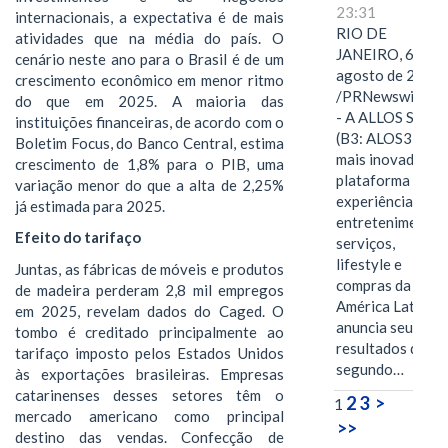
23:31
internacionais, a expectativa é de mais
RIO DE
atividades que na média do país. O
JANEIRO, 6 de
cenário neste ano para o Brasil é de um
agosto de 2026
crescimento econômico em menor ritmo
/PRNewswire/ -
do que em 2025. A maioria das
- A ALLOS S.A.
instituições financeiras, de acordo com o
(B3: ALOS3), a
Boletim Focus, do Banco Central, estima
mais inovadora
crescimento de 1,8% para o PIB, uma
plataforma de
variação menor do que a alta de 2,25%
experiências,
já estimada para 2025.
entretenimento,
Efeito do tarifaço
serviços,
lifestyle e
Juntas, as fábricas de móveis e produtos
compras da
de madeira perderam 2,8 mil empregos
América Latina
em 2025, revelam dados do Caged. O
anuncia seus
tombo é creditado principalmente ao
resultados do
tarifaço imposto pelos Estados Unidos
segundo…
às exportações brasileiras. Empresas
catarinenses desses setores têm o
2
3
>
1
mercado americano como principal
>>
destino das vendas. Confecção de