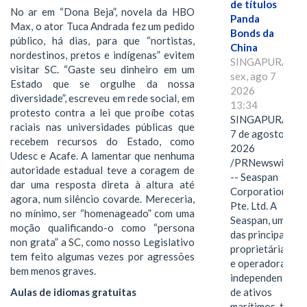
de títulos
No ar em “Dona Beja”, novela da HBO
Panda
Max, o ator Tuca Andrada fez um pedido
Bonds da
público, há dias, para que “nortistas,
China
nordestinos, pretos e indígenas” evitem
SINGAPURA,
visitar SC. “Gaste seu dinheiro em um
sex, ago 7
Estado que se orgulhe da nossa
2026
diversidade”, escreveu em rede social, em
13:34
protesto contra a lei que proíbe cotas
SINGAPURA,
raciais nas universidades públicas que
7 de agosto de
recebem recursos do Estado, como
2026
Udesc e Acafe. A lamentar que nenhuma
/PRNewswire/
autoridade estadual teve a coragem de
-- Seaspan
dar uma resposta direta à altura até
Corporation
agora, num silêncio covarde. Mereceria,
Pte. Ltd. A
no mínimo, ser “homenageado” com uma
Seaspan, uma
moção qualificando-o como “persona
das principais
non grata” a SC, como nosso Legislativo
proprietárias
tem feito algumas vezes por agressões
e operadoras
bem menos graves.
independentes
Aulas de idiomas gratuitas
de ativos
marítimos, tem