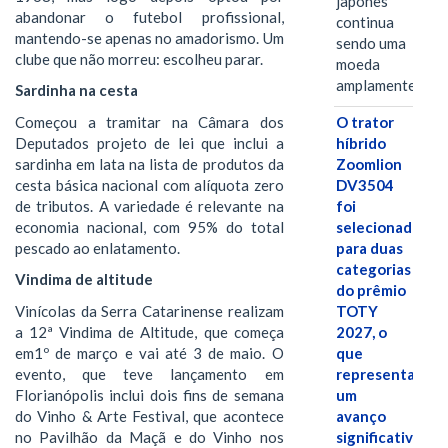
japonês
abandonar o futebol profissional,
continua
mantendo-se apenas no amadorismo. Um
sendo uma
clube que não morreu: escolheu parar.
moeda
amplamente…
Sardinha na cesta
Começou a tramitar na Câmara dos
O trator
Deputados projeto de lei que inclui a
híbrido
sardinha em lata na lista de produtos da
Zoomlion
cesta básica nacional com alíquota zero
DV3504
de tributos. A variedade é relevante na
foi
economia nacional, com 95% do total
selecionado
pescado ao enlatamento.
para duas
categorias
Vindima de altitude
do prêmio
Vinícolas da Serra Catarinense realizam
TOTY
a 12ª Vindima de Altitude, que começa
2027, o
em1º de março e vai até 3 de maio. O
que
evento, que teve lançamento em
representa
Florianópolis inclui dois fins de semana
um
do Vinho & Arte Festival, que acontece
avanço
no Pavilhão da Maçã e do Vinho nos
significativo