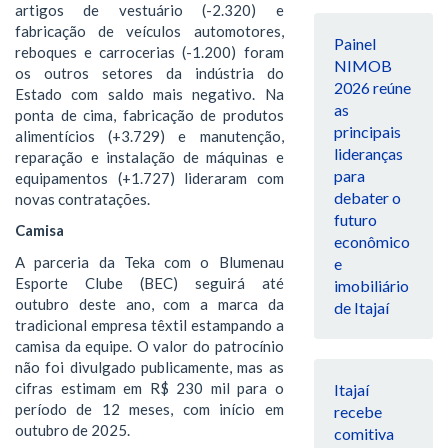
artigos de vestuário (-2.320) e
fabricação de veículos automotores,
Painel
reboques e carrocerias (-1.200) foram
NIMOB
os outros setores da indústria do
2026 reúne
Estado com saldo mais negativo. Na
as
ponta de cima, fabricação de produtos
principais
alimentícios (+3.729) e manutenção,
lideranças
reparação e instalação de máquinas e
para
equipamentos (+1.727) lideraram com
debater o
novas contratações.
futuro
Camisa
econômico
A parceria da Teka com o Blumenau
e
Esporte Clube (BEC) seguirá até
imobiliário
outubro deste ano, com a marca da
de Itajaí
tradicional empresa têxtil estampando a
camisa da equipe. O valor do patrocínio
não foi divulgado publicamente, mas as
cifras estimam em R$ 230 mil para o
Itajaí
período de 12 meses, com início em
recebe
outubro de 2025.
comitiva