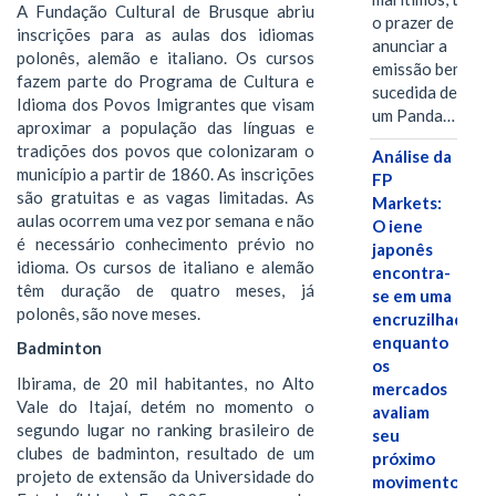
A Fundação Cultural de Brusque abriu
o prazer de
inscrições para as aulas dos idiomas
anunciar a
polonês, alemão e italiano. Os cursos
emissão bem-
fazem parte do Programa de Cultura e
sucedida de
Idioma dos Povos Imigrantes que visam
um Panda…
aproximar a população das línguas e
tradições dos povos que colonizaram o
Análise da
município a partir de 1860. As inscrições
FP
são gratuitas e as vagas limitadas. As
Markets:
aulas ocorrem uma vez por semana e não
O iene
é necessário conhecimento prévio no
japonês
idioma. Os cursos de italiano e alemão
encontra-
têm duração de quatro meses, já
se em uma
polonês, são nove meses.
encruzilhada
enquanto
Badminton
os
Ibirama, de 20 mil habitantes, no Alto
mercados
Vale do Itajaí, detém no momento o
avaliam
segundo lugar no ranking brasileiro de
seu
clubes de badminton, resultado de um
próximo
projeto de extensão da Universidade do
movimento.