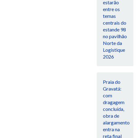
estarão
entre os
temas
centrais do
estande 98
no pavilhão
Norte da
Logistique
2026
Praia do
Gravatá:
com
dragagem
concluída,
obra de
alargamento
entra na
reta final