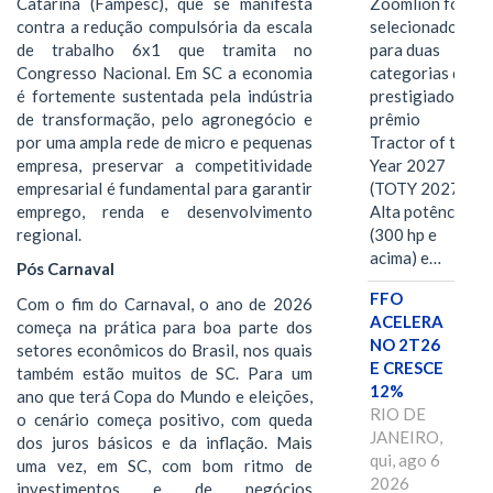
Catarina (Fampesc), que se manifesta
Zoomlion foi
contra a redução compulsória da escala
selecionado
de trabalho 6x1 que tramita no
para duas
Congresso Nacional. Em SC a economia
categorias do
é fortemente sustentada pela indústria
prestigiado
de transformação, pelo agronegócio e
prêmio
por uma ampla rede de micro e pequenas
Tractor of the
empresa, preservar a competitividade
Year 2027
empresarial é fundamental para garantir
(TOTY 2027:
emprego, renda e desenvolvimento
Alta potência
regional.
(300 hp e
acima) e…
Pós Carnaval
FFO
Com o fim do Carnaval, o ano de 2026
ACELERA
começa na prática para boa parte dos
NO 2T26
setores econômicos do Brasil, nos quais
E CRESCE
também estão muitos de SC. Para um
12%
ano que terá Copa do Mundo e eleições,
RIO DE
o cenário começa positivo, com queda
JANEIRO,
dos juros básicos e da inflação. Mais
qui, ago 6
uma vez, em SC, com bom ritmo de
2026
investimentos e de negócios