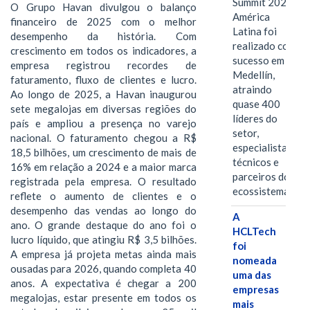
Summit 2026
O Grupo Havan divulgou o balanço
América
financeiro de 2025 com o melhor
Latina foi
desempenho da história. Com
realizado com
crescimento em todos os indicadores, a
sucesso em
empresa registrou recordes de
Medellín,
faturamento, fluxo de clientes e lucro.
atraindo
Ao longo de 2025, a Havan inaugurou
quase 400
sete megalojas em diversas regiões do
líderes do
país e ampliou a presença no varejo
setor,
nacional. O faturamento chegou a R$
especialistas
18,5 bilhões, um crescimento de mais de
técnicos e
16% em relação a 2024 e a maior marca
parceiros do
registrada pela empresa. O resultado
ecossistema.…
reflete o aumento de clientes e o
desempenho das vendas ao longo do
A
ano. O grande destaque do ano foi o
HCLTech
lucro líquido, que atingiu R$ 3,5 bilhões.
foi
A empresa já projeta metas ainda mais
nomeada
ousadas para 2026, quando completa 40
uma das
anos. A expectativa é chegar a 200
empresas
megalojas, estar presente em todos os
mais