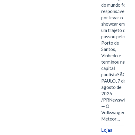
do mundo foi
responsável
por levar o
showcar em
um trajeto que
passou pelo
Porto de
Santos,
Vinhedo e
terminou na
capital
paulistaSÃO
PAULO, 7 de
agosto de
2026
/PRNewswire/
-- O
Volkswagen
Meteor…
Lojas