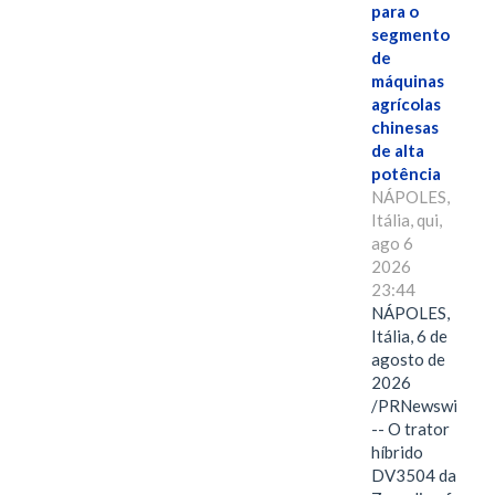
para o
segmento
de
máquinas
agrícolas
chinesas
de alta
potência
NÁPOLES,
Itália, qui,
ago 6
2026
23:44
NÁPOLES,
Itália, 6 de
agosto de
2026
/PRNewswire/
-- O trator
híbrido
DV3504 da