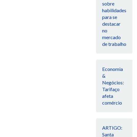
sobre
habilidades
para se
destacar
no
mercado
de trabalho
Economia
&
Negócios:
Tarifaço
afeta
comércio
ARTIGO:
Santa