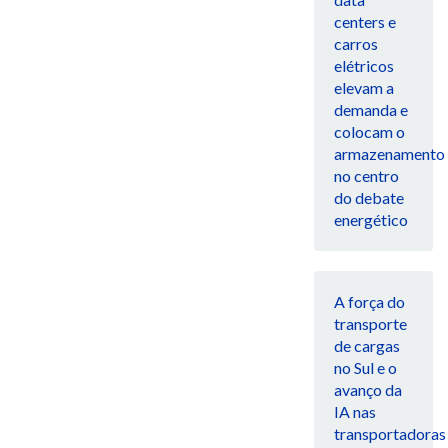
centers e
carros
elétricos
elevam a
demanda e
colocam o
armazenamento
no centro
do debate
energético
A força do
transporte
de cargas
no Sul e o
avanço da
IA nas
transportadoras