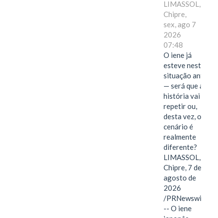
LIMASSOL,
Chipre,
sex, ago 7
2026
07:48
O iene já
esteve nesta
situação antes
— será que a
história vai se
repetir ou,
desta vez, o
cenário é
realmente
diferente?
LIMASSOL,
Chipre, 7 de
agosto de
2026
/PRNewswire/
-- O iene