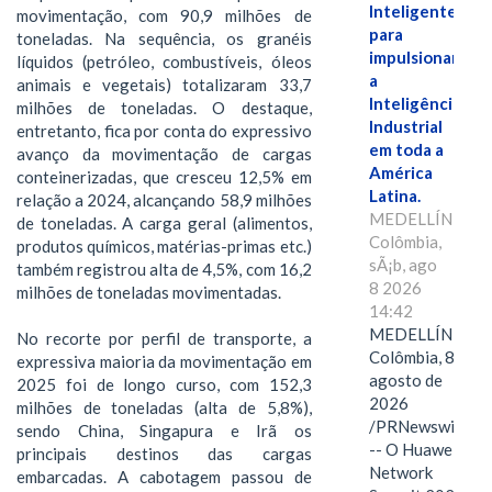
Inteligente"
movimentação, com 90,9 milhões de
para
toneladas. Na sequência, os granéis
impulsionar
líquidos (petróleo, combustíveis, óleos
a
animais e vegetais) totalizaram 33,7
Inteligência
milhões de toneladas. O destaque,
Industrial
entretanto, fica por conta do expressivo
em toda a
avanço da movimentação de cargas
América
conteinerizadas, que cresceu 12,5% em
Latina.
relação a 2024, alcançando 58,9 milhões
MEDELLÍN,
de toneladas. A carga geral (alimentos,
Colômbia,
produtos químicos, matérias-primas etc.)
sÃ¡b, ago
também registrou alta de 4,5%, com 16,2
8 2026
milhões de toneladas movimentadas.
14:42
MEDELLÍN,
No recorte por perfil de transporte, a
Colômbia, 8 de
expressiva maioria da movimentação em
agosto de
2025 foi de longo curso, com 152,3
2026
milhões de toneladas (alta de 5,8%),
/PRNewswire/
sendo China, Singapura e Irã os
-- O Huawei
principais destinos das cargas
Network
embarcadas. A cabotagem passou de