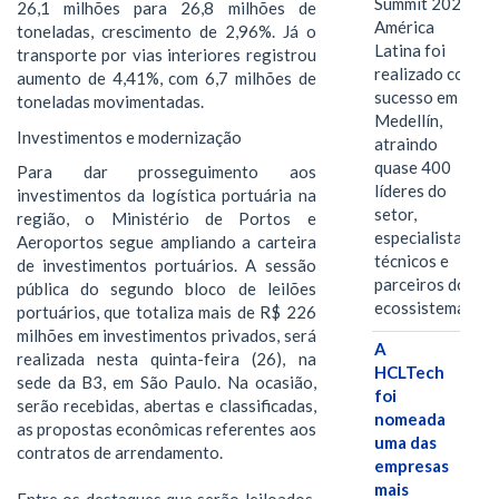
Summit 2026
26,1 milhões para 26,8 milhões de
América
toneladas, crescimento de 2,96%. Já o
Latina foi
transporte por vias interiores registrou
realizado com
aumento de 4,41%, com 6,7 milhões de
sucesso em
toneladas movimentadas.
Medellín,
Investimentos e modernização
atraindo
quase 400
Para dar prosseguimento aos
líderes do
investimentos da logística portuária na
setor,
região, o Ministério de Portos e
especialistas
Aeroportos segue ampliando a carteira
técnicos e
de investimentos portuários. A sessão
parceiros do
pública do segundo bloco de leilões
ecossistema.…
portuários, que totaliza mais de R$ 226
milhões em investimentos privados, será
A
realizada nesta quinta-feira (26), na
HCLTech
sede da B3, em São Paulo. Na ocasião,
foi
serão recebidas, abertas e classificadas,
nomeada
as propostas econômicas referentes aos
uma das
contratos de arrendamento.
empresas
mais