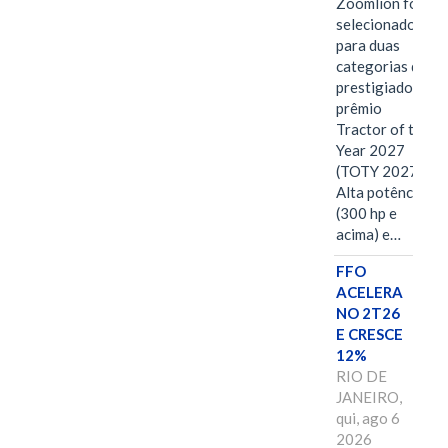
Zoomlion foi
selecionado
para duas
categorias do
prestigiado
prêmio
Tractor of the
Year 2027
(TOTY 2027:
Alta potência
(300 hp e
acima) e…
FFO
ACELERA
NO 2T26
E CRESCE
12%
RIO DE
JANEIRO,
qui, ago 6
2026