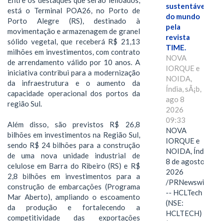
Entre os destaques que serão leiloados,
sustentáveis
está o Terminal POA26, no Porto de
do mundo
Porto Alegre (RS), destinado à
pela
movimentação e armazenagem de granel
revista
sólido vegetal, que receberá R$ 21,13
TIME.
milhões em investimentos, com contrato
NOVA
de arrendamento válido por 10 anos. A
IORQUE e
iniciativa contribui para a modernização
NOIDA,
da infraestrutura e o aumento da
Índia, sÃ¡b,
capacidade operacional dos portos da
ago 8
região Sul.
2026
09:33
Além disso, são previstos R$ 26,8
NOVA
bilhões em investimentos na Região Sul,
IORQUE e
sendo R$ 24 bilhões para a construção
NOIDA, Índia,
de uma nova unidade industrial de
8 de agosto de
celulose em Barra do Ribeiro (RS) e R$
2026
2,8 bilhões em investimentos para a
/PRNewswire/
construção de embarcações (Programa
-- HCLTech
Mar Aberto), ampliando o escoamento
(NSE:
da produção e fortalecendo a
HCLTECH)
competitividade das exportações