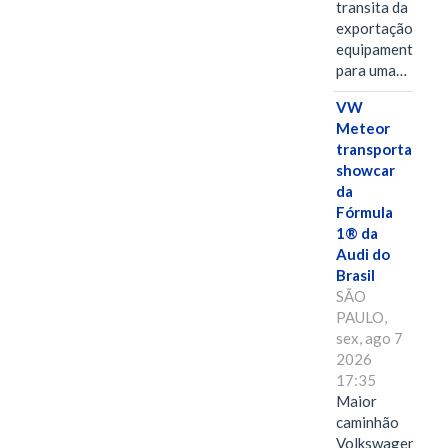
transita da
exportação de
equipamentos
para uma…
VW
Meteor
transporta
showcar
da
Fórmula
1® da
Audi do
Brasil
SÃO
PAULO,
sex, ago 7
2026
17:35
Maior
caminhão
Volkswagen