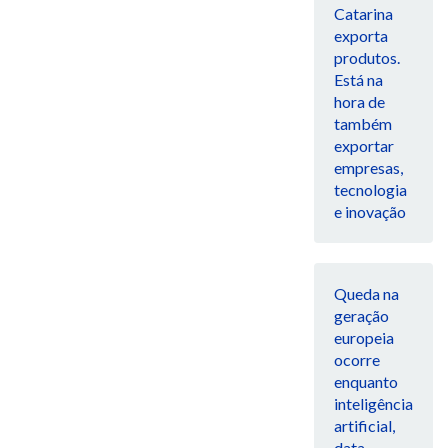
Catarina
exporta
produtos.
Está na
hora de
também
exportar
empresas,
tecnologia
e inovação
Queda na
geração
europeia
ocorre
enquanto
inteligência
artificial,
data