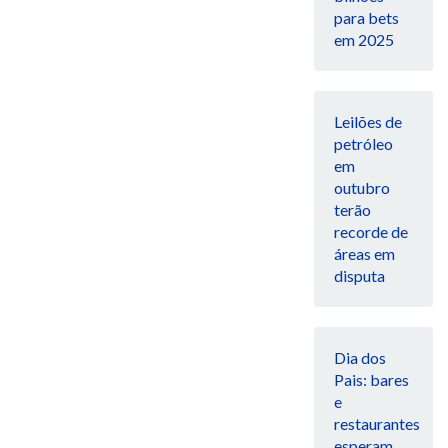
para bets
em 2025
Leilões de
petróleo
em
outubro
terão
recorde de
áreas em
disputa
Dia dos
Pais: bares
e
restaurantes
esperam