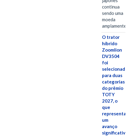
japonês
continua
sendo uma
moeda
amplamente…
O trator
híbrido
Zoomlion
DV3504
foi
selecionado
para duas
categorias
do prêmio
TOTY
2027, o
que
representa
um
avanço
significativo