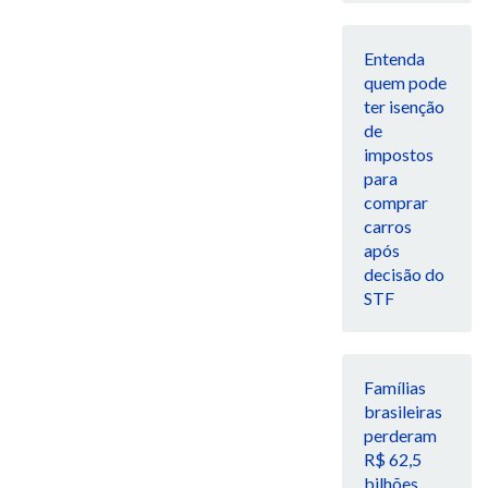
Entenda
quem pode
ter isenção
de
impostos
para
comprar
carros
após
decisão do
STF
Famílias
brasileiras
perderam
R$ 62,5
bilhões