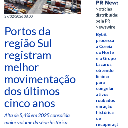
Notícias
distribuídas
27/02/2026 08:00
pela PR
Portos da
Newswire
Bybit
região Sul
processa
a Coreia
registram
do Norte
e o Grupo
melhor
Lazarus,
obtendo
movimentação
liminar
para
dos últimos
congelar
ativos
cinco anos
roubados
em ação
histórica
Alta de 5,4% em 2025 consolida
de
maior volume da série histórica
recuperação