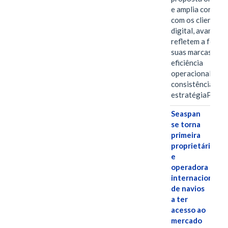
e amplia conexã
com os clientes 
digital, avanços 
refletem a força 
suas marcas, a
eficiência
operacional e a
consistência de 
estratégiaPOR
Seaspan
se torna
primeira
proprietária
e
operadora
internacional
de navios
a ter
acesso ao
mercado