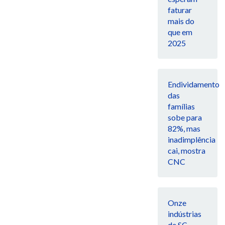
faturar
mais do
que em
2025
Endividamento
das
famílias
sobe para
82%, mas
inadimplência
cai, mostra
CNC
Onze
indústrias
de SC