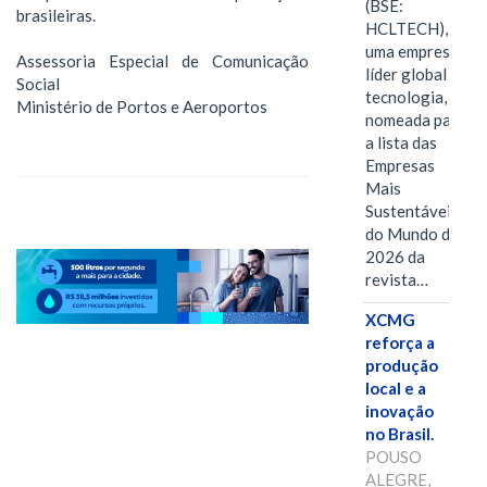
(BSE:
brasileiras.
HCLTECH),
uma empresa
Assessoria Especial de Comunicação
líder global em
Social
tecnologia, foi
Ministério de Portos e Aeroportos
nomeada para
a lista das
Empresas
Mais
Sustentáveis
do Mundo de
2026 da
revista…
XCMG
reforça a
produção
local e a
inovação
no Brasil.
POUSO
ALEGRE,