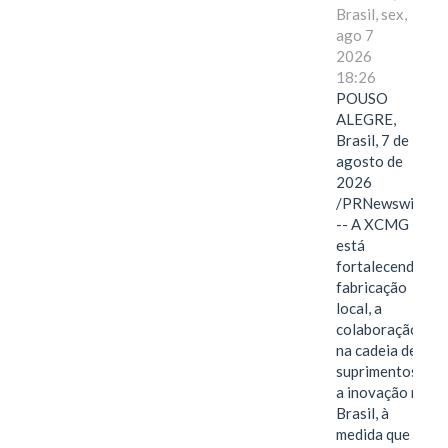
Brasil, sex,
ago 7
2026
18:26
POUSO
ALEGRE,
Brasil, 7 de
agosto de
2026
/PRNewswire/
-- A XCMG
está
fortalecendo a
fabricação
local, a
colaboração
na cadeia de
suprimentos e
a inovação no
Brasil, à
medida que