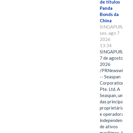
de títulos
Panda
Bonds da
China
SINGAPURA,
sex, ago 7
2026
13:34
SINGAPURA,
7 de agosto de
2026
/PRNewswire/
-- Seaspan
Corporation
Pte. Ltd. A
Seaspan, uma
das principais
proprietárias
e operadoras
independentes
de ativos
marítimos, tem