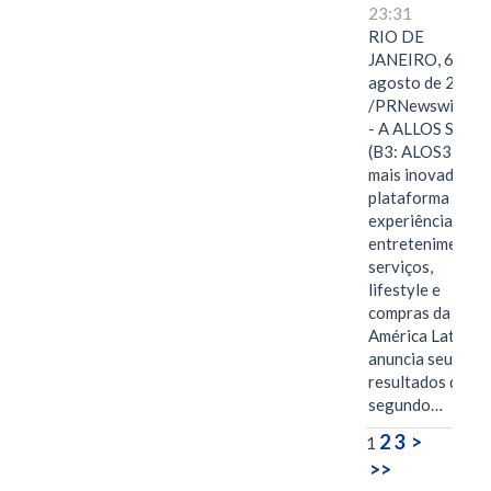
23:31
RIO DE
JANEIRO, 6 de
agosto de 2026
/PRNewswire/ -
- A ALLOS S.A.
(B3: ALOS3), a
mais inovadora
plataforma de
experiências,
entretenimento,
serviços,
lifestyle e
compras da
América Latina
anuncia seus
resultados do
segundo…
2
3
>
1
>>