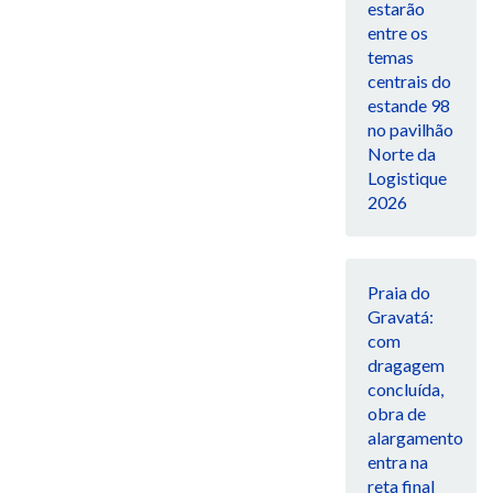
estarão
entre os
temas
centrais do
estande 98
no pavilhão
Norte da
Logistique
2026
Praia do
Gravatá:
com
dragagem
concluída,
obra de
alargamento
entra na
reta final