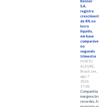
Renner
S.A.
registra
crescimento
de 8% no
lucro
líquido,
em base
comparável,
no
segundo
trimestre
PORTO
ALEGRE,
Brasil, sex,
ago 7
2026
17:00
Companhia alcan
margens brutas
recordes, fortal
proposta omnica