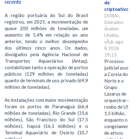
recente
de
criptoativos
A região portuária do Sul do Brasil
DUBAI,
registrou, em 2025, a movimentação de
Emirados
quase 200 milhões de toneladas, um
Árabes
aumento de 5,4% em relação ao ano
Unidos,
anterior, tendo o melhor desempenho
sÃ¡b, ago
dos últimos cinco anos. Os dados,
8 2026
divulgados pela Agência Nacional de
19:23
Transportes Aquaviários (Antaq),
Processo
contabilizam tanto a operação de portos
judicial acusa
públicos (129 milhões de toneladas)
a Coreia do
quanto de terminais de uso privado (69,9
Norte e o
milhões de toneladas).
Grupo
Lazarus de
As instalações com maior movimentação
orquestrar o
foram os portos de Paranaguá (66,4
roubo de US$
milhões de toneladas), Rio Grande (31,6
1,5 bilhão,
milhões), São Francisco do Sul (17,5
enquanto o
milhões), Itapoá (16,1 milhões) e o
congelamento
Terminal Aquaviário de Osório (10,7
de ativos