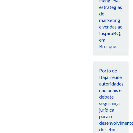
Hang leva
estratégias
de
marketing
e vendas ao
InspiraBQ,
em
Brusque
Porto de
Itajaí reúne
autoridades
nacionais e
debate
segurança
jurídica
para o
desenvolviment
do setor