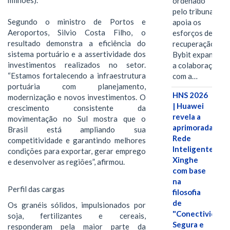
milhões).
ordenado
pelo tribunal
Segundo o ministro de Portos e
apoia os
Aeroportos, Silvio Costa Filho, o
esforços de
resultado demonstra a eficiência do
recuperação e
sistema portuário e a assertividade dos
Bybit expande
investimentos realizados no setor.
a colaboração
“Estamos fortalecendo a infraestrutura
com a…
portuária com planejamento,
HNS 2026
modernização e novos investimentos. O
| Huawei
crescimento consistente da
revela a
movimentação no Sul mostra que o
aprimorada
Brasil está ampliando sua
Rede
competitividade e garantindo melhores
Inteligente
condições para exportar, gerar emprego
Xinghe
e desenvolver as regiões”, afirmou.
com base
na
Perfil das cargas
filosofia
de
Os granéis sólidos, impulsionados por
"Conectividade
soja, fertilizantes e cereais,
Segura e
responderam pela maior parte da