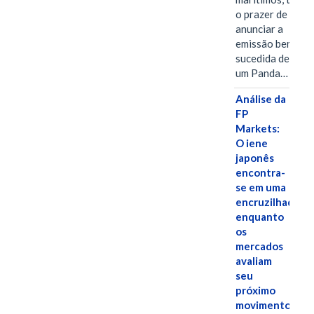
o prazer de
anunciar a
emissão bem-
sucedida de
um Panda…
Análise da
FP
Markets:
O iene
japonês
encontra-
se em uma
encruzilhada
enquanto
os
mercados
avaliam
seu
próximo
movimento.