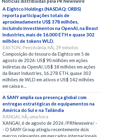
Notícias distribuídas pela PR Newswire
A Eightco Holdings (NASDAQ: ORBS)
reporta participações totais de
aproximadamente US$ 378 milhões,
incluindo investimentos na OpenAI, na Beast
Industries, mais de 16.000 ETH e quase 302
milhões de tokens WLD.
EASTON, Pensilvânia, hÃ¡ 39 minutos
Composição do tesouro da Eightco em 5 de
agosto de 2026: US$ 90 milhões em ações
indiretas da OpenAI, US$ 18 milhões em ações
da Beast Industries, 16.278 ETH, quase 302
milhões de WLD em ativos e US$ 142 milhões
em caixa e…
A SANY amplia sua presença global com
entregas estratégicas de equipamentos na
América do Sul e na Tailândia
XANGAI, hÃ¡ uma hora
XANGAI, 6 de agosto de 2026 /PRNewswire/ -
- O SANY Group atingiu recentemente dois
marcos relevantes em mercados internacionais,