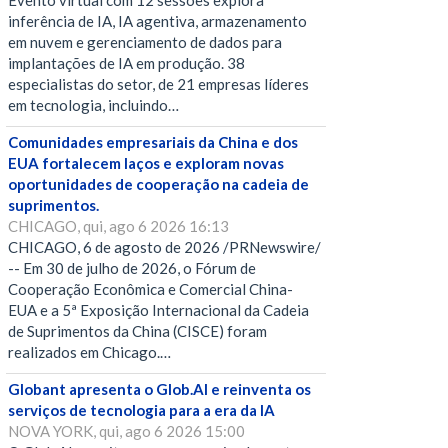
Evento virtual com 12 sessões explora
inferência de IA, IA agentiva, armazenamento
em nuvem e gerenciamento de dados para
implantações de IA em produção. 38
especialistas do setor, de 21 empresas líderes
em tecnologia, incluindo…
Comunidades empresariais da China e dos
EUA fortalecem laços e exploram novas
oportunidades de cooperação na cadeia de
suprimentos.
CHICAGO, qui, ago 6 2026 16:13
CHICAGO, 6 de agosto de 2026 /PRNewswire/
-- Em 30 de julho de 2026, o Fórum de
Cooperação Econômica e Comercial China-
EUA e a 5ª Exposição Internacional da Cadeia
de Suprimentos da China (CISCE) foram
realizados em Chicago.…
Globant apresenta o Glob.AI e reinventa os
serviços de tecnologia para a era da IA
NOVA YORK, qui, ago 6 2026 15:00