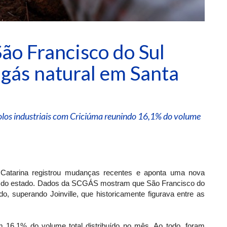
São Francisco do Sul
gás natural em Santa
os industriais com Criciúma reunindo 16,1% do volume
Catarina registrou mudanças recentes e aponta uma nova
res do estado. Dados da SCGÁS mostram que São Francisco do
, superando Joinville, que historicamente figurava entre as
 16,1% do volume total distribuído no mês. Ao todo, foram