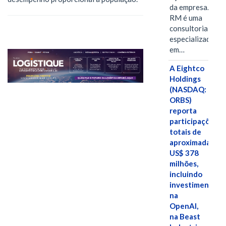
da empresa. A S-
RM é uma
consultoria
especializada
em…
A Eightco
Holdings
(NASDAQ:
ORBS)
reporta
participações
totais de
aproximadamen
US$ 378
milhões,
incluindo
investimentos
na
OpenAI,
na Beast