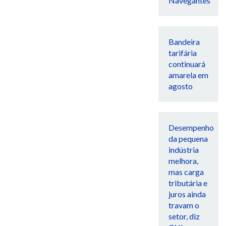
Navegantes
Bandeira
tarifária
continuará
amarela em
agosto
Desempenho
da pequena
indústria
melhora,
mas carga
tributária e
juros ainda
travam o
setor, diz