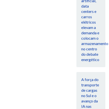
artificial,
data
centers e
carros
elétricos
elevam a
demanda e
colocam o
armazenamento
no centro
do debate
energético
A força do
transporte
de cargas
no Sul e o
avanço da
IA nas