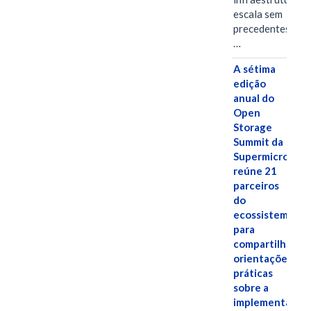
escala sem
precedentes.Ula
…
A sétima
edição
anual do
Open
Storage
Summit da
Supermicro
reúne 21
parceiros
do
ecossistema
para
compartilhar
orientações
práticas
sobre a
implementação