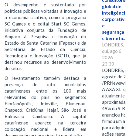
consultoria
O desempenho é sustentado por
global de
políticas públicas voltadas à inovação e
inteligência
à economia criativa, como o programa
corporativa
SC Games e o edital Start SC Games,
e
iniciativa conjunta da Fundação de
segurança
Amparo à Pesquisa e Inovação do
cibernética
Estado de Santa Catarina (Fapesc) e da
LONDRES,
Secretaria de Estado da Ciência,
qui, ago 6
Tecnologia e Inovação (SCTI), que já
2026
destinou recursos ao desenvolvimento
23:30
do setor.
LONDRES, 6 de
agosto de 2026
O levantamento também destaca a
/PRNewswire/ -
presença de oito municípios
A AXA XL, que
catarinenses entre os 100 mais
atualmente deté
relevantes do país no segmento:
aproximadament
Florianópolis, Joinville, Blumenau,
49% da S-RM,
Chapecó, Criciúma, Itajaí, São José e
anunciou hoje qu
Balneário Camboriú. A capital
firmou um acord
catarinense aparece na terceira
para adquirir as
colocação nacional e lidera em
ações restantes
desempenho proporcional à população.