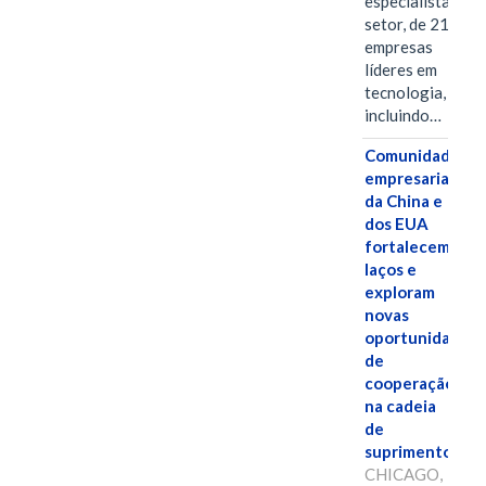
especialistas do
setor, de 21
empresas
líderes em
tecnologia,
incluindo…
Comunidades
empresariais
da China e
dos EUA
fortalecem
laços e
exploram
novas
oportunidades
de
cooperação
na cadeia
de
suprimentos.
CHICAGO,