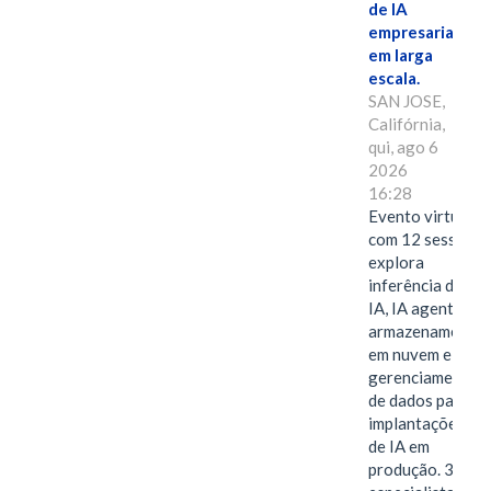
de IA
empresarial
em larga
escala.
SAN JOSE,
Califórnia,
qui, ago 6
2026
16:28
Evento virtual
com 12 sessões
explora
inferência de
IA, IA agentiva,
armazenamento
em nuvem e
gerenciamento
de dados para
implantações
de IA em
produção. 38