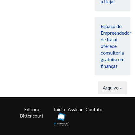
a Itajaí
Espaço do
Empreendedor
de Itajaí
oferece
consultoria
gratuita em
finanças
Arquivo
Editora
Início
Assinar
Contato
Bittencourt