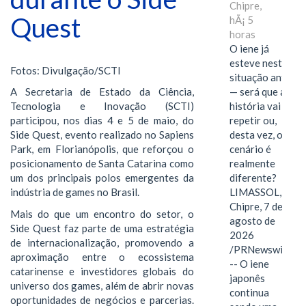
Chipre,
Quest
hÃ¡ 5
horas
O iene já
esteve nesta
Fotos: Divulgação/SCTI
situação antes
— será que a
A Secretaria de Estado da Ciência,
história vai se
Tecnologia e Inovação (SCTI)
repetir ou,
participou, nos dias 4 e 5 de maio, do
desta vez, o
Side Quest, evento realizado no Sapiens
cenário é
Park, em Florianópolis, que reforçou o
realmente
posicionamento de Santa Catarina como
diferente?
um dos principais polos emergentes da
LIMASSOL,
indústria de games no Brasil.
Chipre, 7 de
Mais do que um encontro do setor, o
agosto de
Side Quest faz parte de uma estratégia
2026
de internacionalização, promovendo a
/PRNewswire/
aproximação entre o ecossistema
-- O iene
catarinense e investidores globais do
japonês
universo dos games, além de abrir novas
continua
oportunidades de negócios e parcerias.