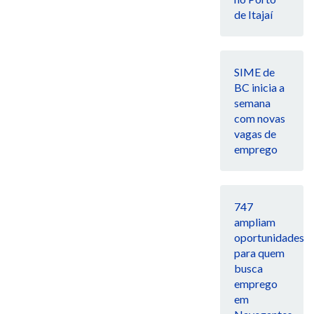
de Itajaí
SIME de
BC inicia a
semana
com novas
vagas de
emprego
747
ampliam
oportunidades
para quem
busca
emprego
em