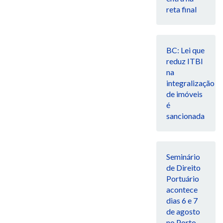
reta final
BC: Lei que
reduz ITBI
na
integralização
de imóveis
é
sancionada
Seminário
de Direito
Portuário
acontece
dias 6 e 7
de agosto
no Porto