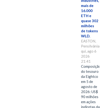
Industries,
mais de
16.000
ETH e
quase 302
milhões
de tokens
WLD.
EASTON,
Pensilvânia,
qui, ago 6
2026
21:41
Composição
do tesouro
da Eightco
em 5 de
agosto de
2026: US$
90 milhões
em ações
indiretas da