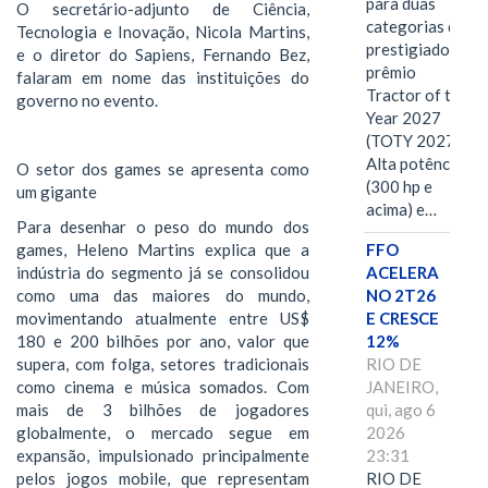
para duas
O secretário-adjunto de Ciência,
categorias do
Tecnologia e Inovação, Nicola Martins,
prestigiado
e o diretor do Sapiens, Fernando Bez,
prêmio
falaram em nome das instituições do
Tractor of the
governo no evento.
Year 2027
(TOTY 2027:
Alta potência
O setor dos games se apresenta como
(300 hp e
um gigante
acima) e…
Para desenhar o peso do mundo dos
games, Heleno Martins explica que a
FFO
indústria do segmento já se consolidou
ACELERA
como uma das maiores do mundo,
NO 2T26
movimentando atualmente entre US$
E CRESCE
180 e 200 bilhões por ano, valor que
12%
supera, com folga, setores tradicionais
RIO DE
como cinema e música somados. Com
JANEIRO,
mais de 3 bilhões de jogadores
qui, ago 6
globalmente, o mercado segue em
2026
expansão, impulsionado principalmente
23:31
pelos jogos mobile, que representam
RIO DE