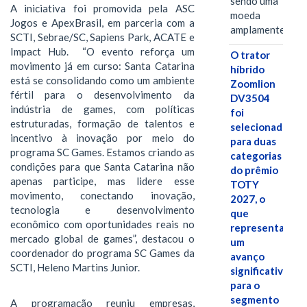
sendo uma
A iniciativa foi promovida pela ASC
moeda
Jogos e ApexBrasil, em parceria com a
amplamente…
SCTI, Sebrae/SC, Sapiens Park, ACATE e
Impact Hub. “O evento reforça um
O trator
movimento já em curso: Santa Catarina
híbrido
está se consolidando como um ambiente
Zoomlion
fértil para o desenvolvimento da
DV3504
indústria de games, com políticas
foi
estruturadas, formação de talentos e
selecionado
incentivo à inovação por meio do
para duas
programa SC Games. Estamos criando as
categorias
condições para que Santa Catarina não
do prêmio
apenas participe, mas lidere esse
TOTY
movimento, conectando inovação,
2027, o
tecnologia e desenvolvimento
que
econômico com oportunidades reais no
representa
mercado global de games”, destacou o
um
coordenador do programa SC Games da
avanço
SCTI, Heleno Martins Junior.
significativo
para o
segmento
A programação reuniu empresas,