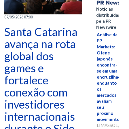
Notícias
distribuídas
07/05/2026 07:00
pela PR
Newswire
Santa Catarina
Análise da
avança na rota
FP
Markets:
global dos
O iene
japonês
games e
encontra-
se em uma
fortalece
encruzilhada
enquanto
conexão com
os
mercados
investidores
avaliam
seu
internacionais
próximo
movimento.
durante o Side
LIMASSOL,