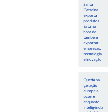
Santa
Catarina
exporta
produtos.
Está na
hora de
também
exportar
empresas,
tecnologia
e inovação
Queda na
geração
europeia
ocorre
enquanto
inteligência