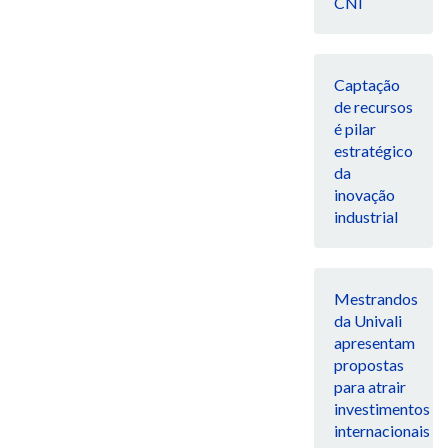
CNI
Captação
de recursos
é pilar
estratégico
da
inovação
industrial
Mestrandos
da Univali
apresentam
propostas
para atrair
investimentos
internacionais