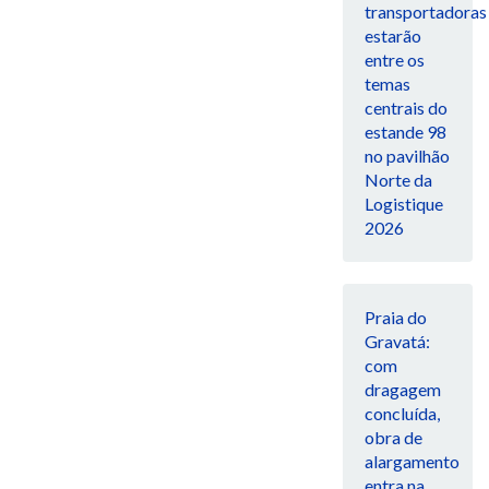
transportadoras
estarão
entre os
temas
centrais do
estande 98
no pavilhão
Norte da
Logistique
2026
Praia do
Gravatá:
com
dragagem
concluída,
obra de
alargamento
entra na