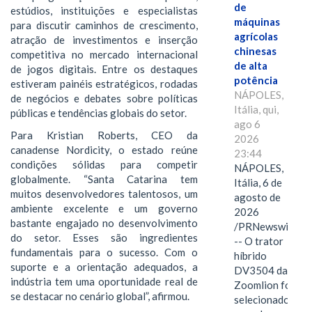
de
estúdios, instituições e especialistas
máquinas
para discutir caminhos de crescimento,
agrícolas
atração de investimentos e inserção
chinesas
competitiva no mercado internacional
de alta
de jogos digitais. Entre os destaques
potência
estiveram painéis estratégicos, rodadas
NÁPOLES,
de negócios e debates sobre políticas
Itália, qui,
públicas e tendências globais do setor.
ago 6
Para Kristian Roberts, CEO da
2026
canadense Nordicity, o estado reúne
23:44
condições sólidas para competir
NÁPOLES,
globalmente. “Santa Catarina tem
Itália, 6 de
muitos desenvolvedores talentosos, um
agosto de
ambiente excelente e um governo
2026
bastante engajado no desenvolvimento
/PRNewswire/
do setor. Esses são ingredientes
-- O trator
fundamentais para o sucesso. Com o
híbrido
suporte e a orientação adequados, a
DV3504 da
indústria tem uma oportunidade real de
Zoomlion foi
se destacar no cenário global”, afirmou.
selecionado