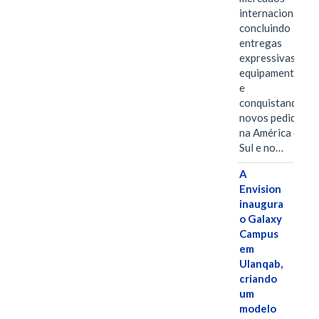
internacionais,
concluindo
entregas
expressivas de
equipamentos
e
conquistando
novos pedidos
na América do
Sul e no…
A
Envision
inaugura
o Galaxy
Campus
em
Ulanqab,
criando
um
modelo