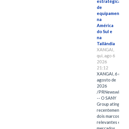
estratégicas
de
equipamentos
na
América
do Sul e
na
Tailândia
XANGAI,
qui, ago 6
2026
21:12
XANGAI, 6 de
agosto de
2026
/PRNewswire/
-- O SANY
Group atingiu
recentemente
dois marcos
relevantes em
mercados