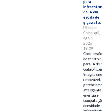
para
infraestrutura
de IA em
escala de
gigawatts
Ulanqab,
China, qui,
ago 6
2026
19:39
Com o maior edif
de centro de dad
para IA do mundo
Galaxy Campus
integra energia
renovável,
gerenciamento
inteligente de
energia e
computação de a
densidade em um
infraestrutura d