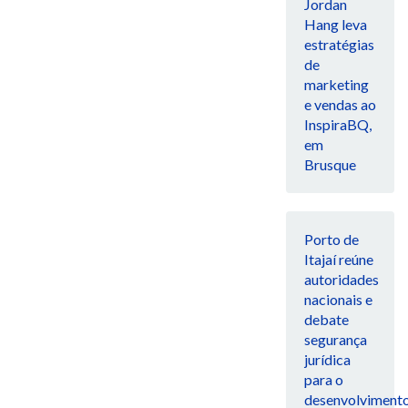
Jordan
Hang leva
estratégias
de
marketing
e vendas ao
InspiraBQ,
em
Brusque
Porto de
Itajaí reúne
autoridades
nacionais e
debate
segurança
jurídica
para o
desenvolviment