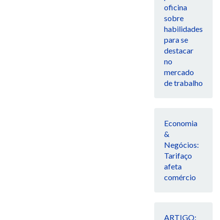
oficina
sobre
habilidades
para se
destacar
no
mercado
de trabalho
Economia
&
Negócios:
Tarifaço
afeta
comércio
ARTIGO: