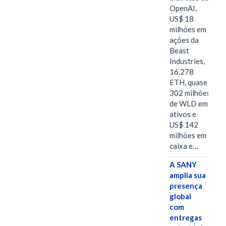
OpenAI,
US$ 18
milhões em
ações da
Beast
Industries,
16.278
ETH, quase
302 milhões
de WLD em
ativos e
US$ 142
milhões em
caixa e…
A SANY
amplia sua
presença
global
com
entregas