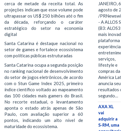
cerca de metade da receita total. As
JANEIRO, 6 de
projeções indicam que esse volume pode
agosto de 2026
ultrapassar os US$ 250 bilhões até o fim
/PRNewswire/ -
da década, reforçando o caráter
- A ALLOS S.A.
estratégico do setor na economia
(B3: ALOS3), a
digital
mais inovadora
plataforma de
Santa Catarina é destaque nacional no
experiências,
setor de games e fortalece ecossistema
entretenimento,
com políticas públicas estruturadas
serviços,
Santa Catarina ocupa a segunda posição
lifestyle e
no ranking nacional de desenvolvimento
compras da
do setor de jogos eletrônicos, de acordo
América Latina
com o Stun Game Index 2025, primeiro
anuncia seus
índice científico voltado ao mapeamento
resultados do
das 100 cidades mais gamers do Brasil.
segundo…
No recorte estadual, o levantamento
AXA XL
aponta o estado atrás apenas de São
vai
Paulo, com avaliação superior a 60
adquirir a
pontos, indicando um alto nível de
S-RM, uma
maturidade do ecossistema.