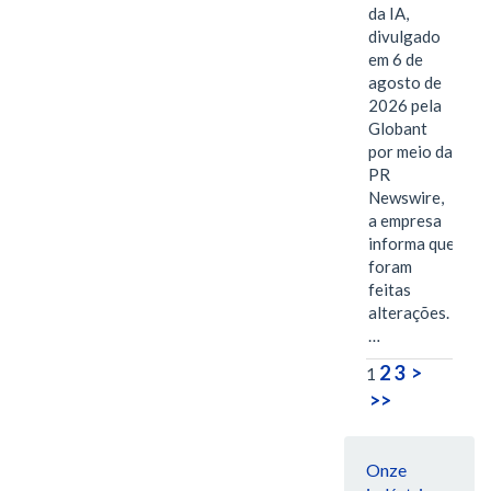
da IA,
divulgado
em 6 de
agosto de
2026 pela
Globant
por meio da
PR
Newswire,
a empresa
informa que
foram
feitas
alterações.
…
2
3
>
1
>>
Onze