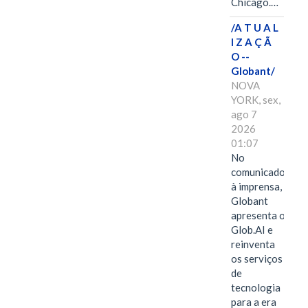
Chicago.…
/A T U A L
I Z A Ç Ã
O --
Globant/
NOVA
YORK, sex,
ago 7
2026
01:07
No
comunicado
à imprensa,
Globant
apresenta o
Glob.AI e
reinventa
os serviços
de
tecnologia
para a era