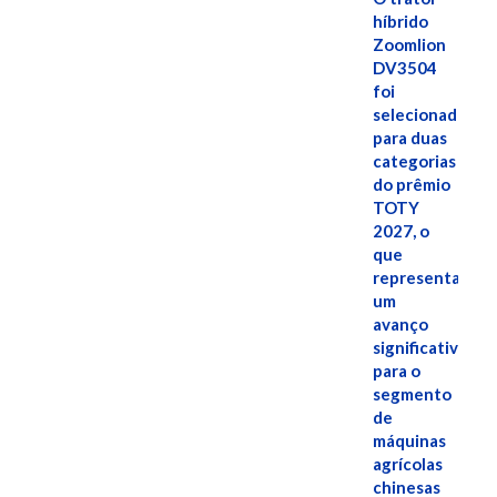
híbrido
Zoomlion
DV3504
foi
selecionado
para duas
categorias
do prêmio
TOTY
2027, o
que
representa
um
avanço
significativo
para o
segmento
de
máquinas
agrícolas
chinesas