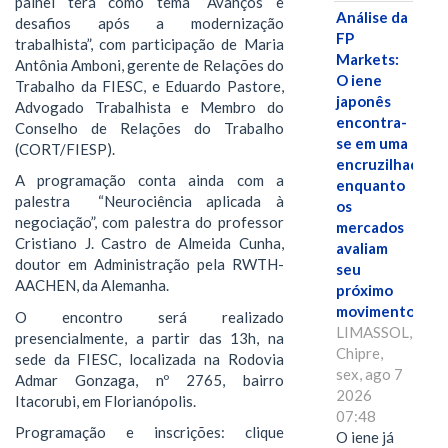
painel terá como tema “Avanços e
Análise da
desafios após a modernização
FP
trabalhista”, com participação de Maria
Markets:
Antônia Amboni, gerente de Relações do
O iene
Trabalho da FIESC, e Eduardo Pastore,
japonês
Advogado Trabalhista e Membro do
encontra-
Conselho de Relações do Trabalho
se em uma
(CORT/FIESP).
encruzilhada
A programação conta ainda com a
enquanto
palestra “Neurociência aplicada à
os
negociação”, com palestra do professor
mercados
Cristiano J. Castro de Almeida Cunha,
avaliam
doutor em Administração pela RWTH-
seu
AACHEN, da Alemanha.
próximo
movimento.
O encontro será realizado
LIMASSOL,
presencialmente, a partir das 13h, na
Chipre,
sede da FIESC, localizada na Rodovia
sex, ago 7
Admar Gonzaga, nº 2765, bairro
2026
Itacorubi, em Florianópolis.
07:48
Programação e inscrições: clique
O iene já