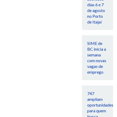
dias 6 e 7
de agosto
no Porto
de Itajaí
SIME de
BC inicia a
semana
com novas
vagas de
emprego
747
ampliam
oportunidades
para quem
busca