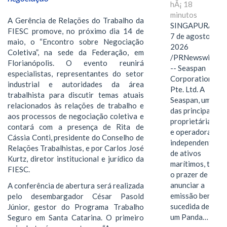
hÃ¡ 18
minutos
A Gerência de Relações do Trabalho da
SINGAPURA,
FIESC promove, no próximo dia 14 de
7 de agosto de
maio, o “Encontro sobre Negociação
2026
Coletiva”, na sede da Federação, em
/PRNewswire/
Florianópolis. O evento reunirá
-- Seaspan
especialistas, representantes do setor
Corporation
industrial e autoridades da área
Pte. Ltd. A
trabalhista para discutir temas atuais
Seaspan, uma
relacionados às relações de trabalho e
das principais
aos processos de negociação coletiva e
proprietárias
contará com a presença de Rita de
e operadoras
Cássia Conti, presidente do Conselho de
independentes
Relações Trabalhistas, e por Carlos José
de ativos
Kurtz, diretor institucional e jurídico da
marítimos, tem
FIESC.
o prazer de
anunciar a
A conferência de abertura será realizada
emissão bem-
pelo desembargador César Pasold
sucedida de
Júnior, gestor do Programa Trabalho
um Panda…
Seguro em Santa Catarina. O primeiro