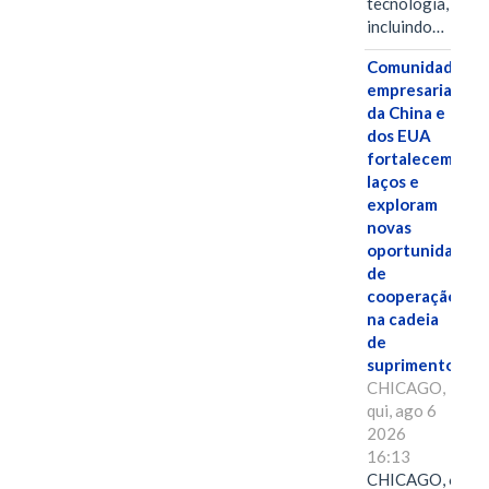
tecnologia,
incluindo…
Comunidades
empresariais
da China e
dos EUA
fortalecem
laços e
exploram
novas
oportunidades
de
cooperação
na cadeia
de
suprimentos.
CHICAGO,
qui, ago 6
2026
16:13
CHICAGO, 6