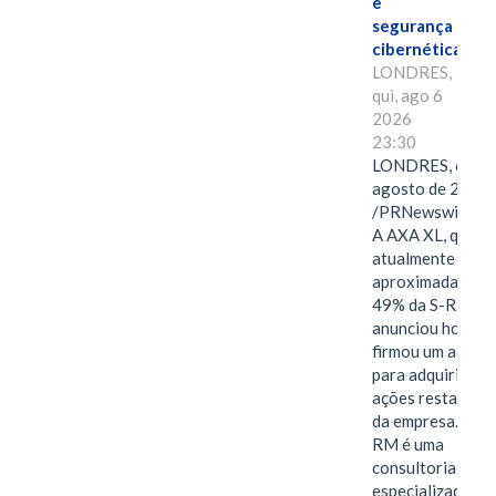
e
segurança
cibernética
LONDRES,
qui, ago 6
2026
23:30
LONDRES, 6 de
agosto de 2026
/PRNewswire/ -
A AXA XL, que
atualmente deté
aproximadament
49% da S-RM,
anunciou hoje qu
firmou um acord
para adquirir as
ações restantes
da empresa. A S-
RM é uma
consultoria
especializada