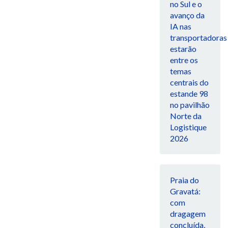
no Sul e o
avanço da
IA nas
transportadoras
estarão
entre os
temas
centrais do
estande 98
no pavilhão
Norte da
Logistique
2026
Praia do
Gravatá:
com
dragagem
concluída,