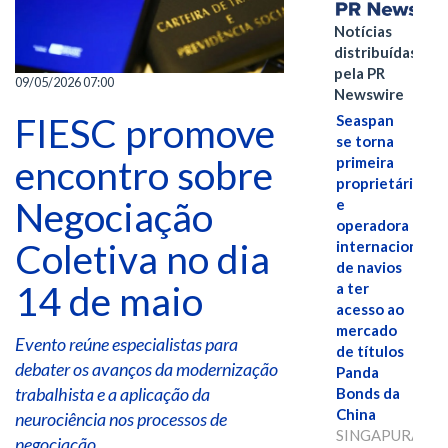
Notícias
distribuídas
pela PR
09/05/2026 07:00
Newswire
FIESC promove
Seaspan
se torna
encontro sobre
primeira
proprietária
Negociação
e
operadora
Coletiva no dia
internacional
de navios
14 de maio
a ter
acesso ao
mercado
Evento reúne especialistas para
de títulos
debater os avanços da modernização
Panda
trabalhista e a aplicação da
Bonds da
China
neurociência nos processos de
SINGAPURA,
negociação