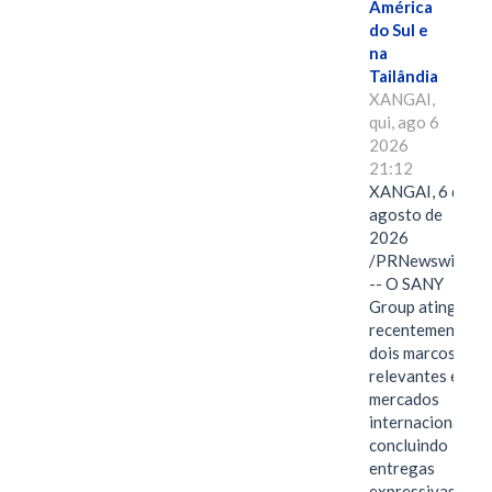
América
do Sul e
na
Tailândia
XANGAI,
qui, ago 6
2026
21:12
XANGAI, 6 de
agosto de
2026
/PRNewswire/
-- O SANY
Group atingiu
recentemente
dois marcos
relevantes em
mercados
internacionais,
concluindo
entregas
expressivas de