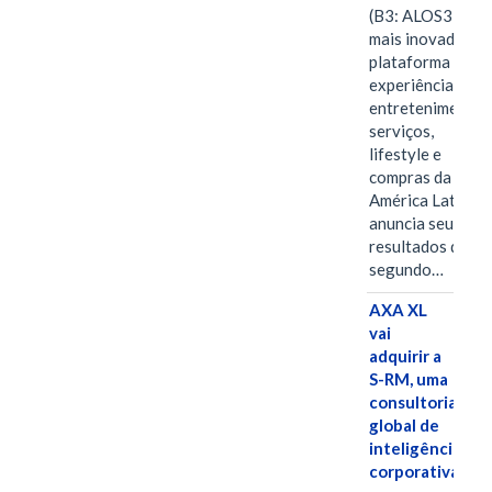
(B3: ALOS3), a
mais inovadora
plataforma de
experiências,
entretenimento,
serviços,
lifestyle e
compras da
América Latina
anuncia seus
resultados do
segundo…
AXA XL
vai
adquirir a
S-RM, uma
consultoria
global de
inteligência
corporativa