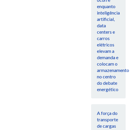
enquanto
inteligência
artificial,
data
centers e
carros
elétricos
elevam a
demanda e
colocam o
armazenamento
no centro
do debate
energético
A força do
transporte
de cargas