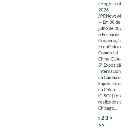
de agosto de
2026
/PRNewswire/
-- Em 30 de
julho de 2026,
o Fórum de
Cooperação
Econômica e
Comercial
China-EUA e a
5ª Exposição
Internacional
da Cadeia de
Suprimentos
da China
(CISCE) foram
realizados em
Chicago.…
2
3
>
1
>>