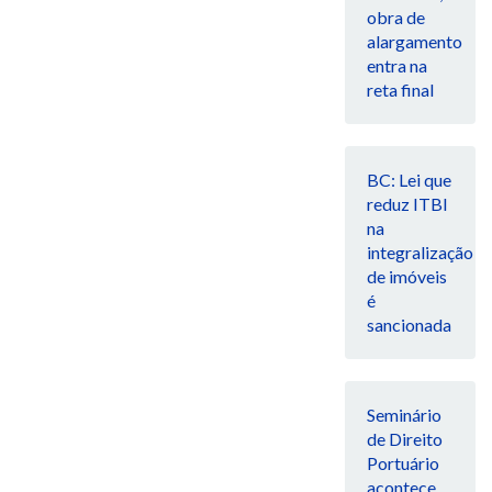
obra de
alargamento
entra na
reta final
BC: Lei que
reduz ITBI
na
integralização
de imóveis
é
sancionada
Seminário
de Direito
Portuário
acontece