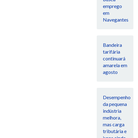
emprego
em
Navegantes
Bandeira
tarifária
continuará
amarela em
agosto
Desempenho
da pequena
indústria
melhora,
mas carga
tributária e
juros ainda