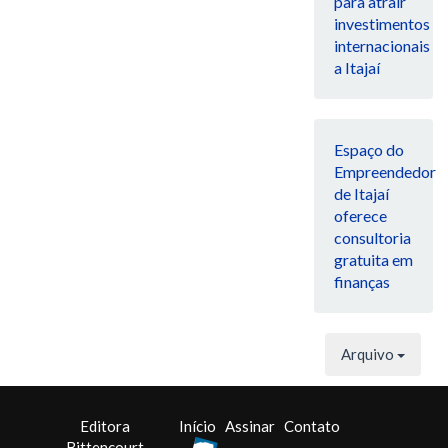
para atrair
investimentos
internacionais
a Itajaí
Espaço do
Empreendedor
de Itajaí
oferece
consultoria
gratuita em
finanças
Arquivo
Editora
Início
Assinar
Contato
Bittencourt