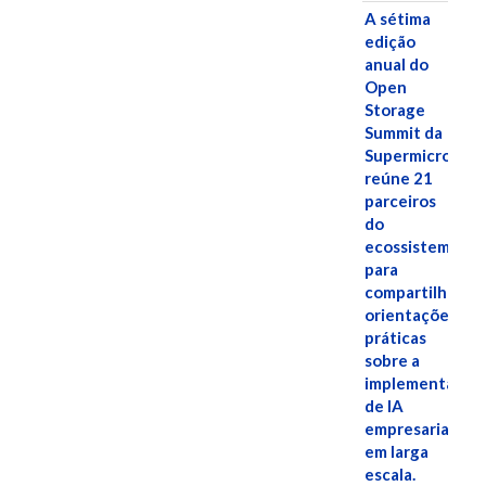
A sétima
edição
anual do
Open
Storage
Summit da
Supermicro
reúne 21
parceiros
do
ecossistema
para
compartilhar
orientações
práticas
sobre a
implementação
de IA
empresarial
em larga
escala.