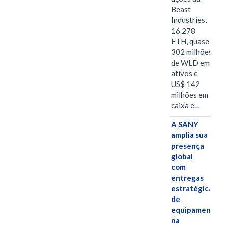
Beast
Industries,
16.278
ETH, quase
302 milhões
de WLD em
ativos e
US$ 142
milhões em
caixa e…
A SANY
amplia sua
presença
global
com
entregas
estratégicas
de
equipamentos
na