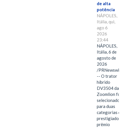
de alta
potência
NÁPOLES,
Itália, qui,
ago 6
2026
23:44
NÁPOLES,
Itália, 6 de
agosto de
2026
/PRNewswire/
-- O trator
híbrido
DV3504 da
Zoomlion foi
selecionado
para duas
categorias do
prestigiado
prêmio