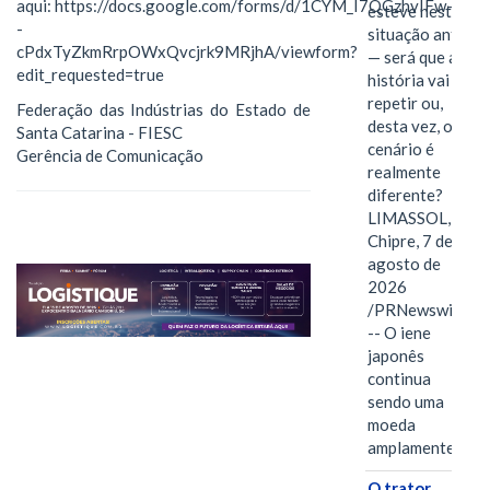
aqui: https://docs.google.com/forms/d/1CYM_I7QGzhvIFw-
esteve nesta
-
situação antes
cPdxTyZkmRrpOWxQvcjrk9MRjhA/viewform?
— será que a
edit_requested=true
história vai se
repetir ou,
Federação das Indústrias do Estado de
desta vez, o
Santa Catarina - FIESC
cenário é
Gerência de Comunicação
realmente
diferente?
LIMASSOL,
Chipre, 7 de
agosto de
2026
/PRNewswire/
-- O iene
japonês
continua
sendo uma
moeda
amplamente…
O trator