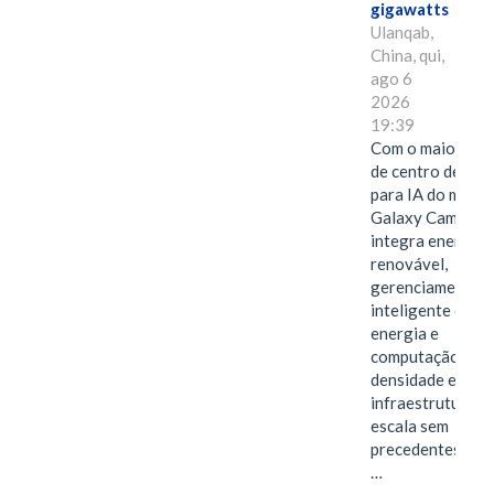
gigawatts
Ulanqab,
China, qui,
ago 6
2026
19:39
Com o maior edif
de centro de dad
para IA do mundo
Galaxy Campus
integra energia
renovável,
gerenciamento
inteligente de
energia e
computação de a
densidade em um
infraestrutura d
escala sem
precedentes.Ula
…