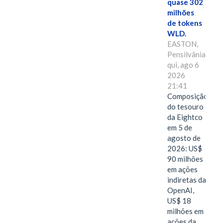
quase 302
milhões
de tokens
WLD.
EASTON,
Pensilvânia,
qui, ago 6
2026
21:41
Composição
do tesouro
da Eightco
em 5 de
agosto de
2026: US$
90 milhões
em ações
indiretas da
OpenAI,
US$ 18
milhões em
ações da