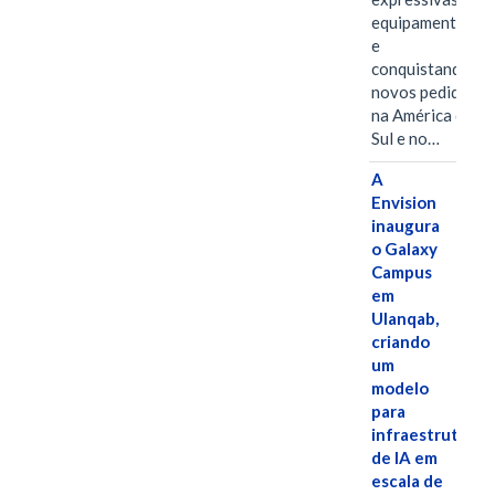
equipamentos
e
conquistando
novos pedidos
na América do
Sul e no…
A
Envision
inaugura
o Galaxy
Campus
em
Ulanqab,
criando
um
modelo
para
infraestrutura
de IA em
escala de