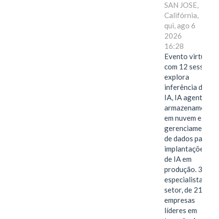
SAN JOSE,
Califórnia,
qui, ago 6
2026
16:28
Evento virtual
com 12 sessões
explora
inferência de
IA, IA agentiva,
armazenamento
em nuvem e
gerenciamento
de dados para
implantações
de IA em
produção. 38
especialistas do
setor, de 21
empresas
líderes em