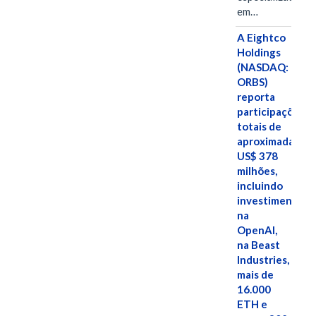
em…
A Eightco
Holdings
(NASDAQ:
ORBS)
reporta
participações
totais de
aproximadamen
US$ 378
milhões,
incluindo
investimentos
na
OpenAI,
na Beast
Industries,
mais de
16.000
ETH e