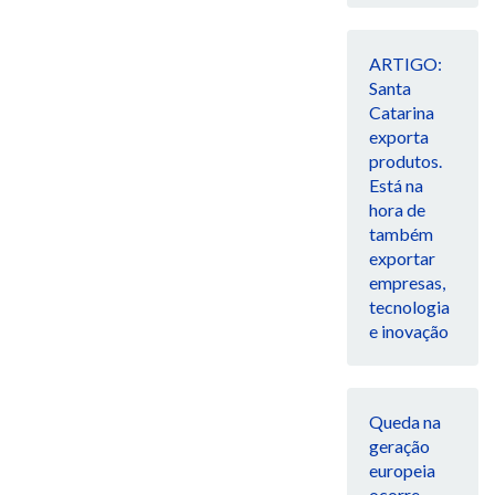
ARTIGO:
Santa
Catarina
exporta
produtos.
Está na
hora de
também
exportar
empresas,
tecnologia
e inovação
Queda na
geração
europeia
ocorre