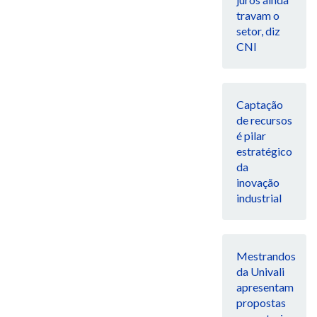
travam o
setor, diz
CNI
Captação
de recursos
é pilar
estratégico
da
inovação
industrial
Mestrandos
da Univali
apresentam
propostas