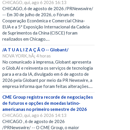
CHICAGO, qui, ago 6 2026 16:13
CHICAGO, 6 de agosto de 2026 /PRNewswire/
-- Em 30 de julho de 2026, o Fórum de
Cooperação Econômica e Comercial China-
EUA e a 5ª Exposição Internacional da Cadeia
de Suprimentos da China (CISCE) foram
realizados em Chicago.…
/A T U A L I Z A Ç Ã O -- Globant/
NOVA YORK, hÃ¡ 4 horas
No comunicado à imprensa, Globant apresenta
o Glob.AI e reinventa os serviços de tecnologia
para a era da IA, divulgado em 6 de agosto de
2026 pela Globant por meio da PR Newswire, a
empresa informa que foram feitas alterações.…
CME Group registra recorde de negociações
de futuros e opções de moedas latino-
americanas no primeiro semestre de 2026
CHICAGO, qui, ago 6 2026 14:13
CHICAGO , 6 de agosto de 2026
/PRNewswire/ -- O CME Group, o maior