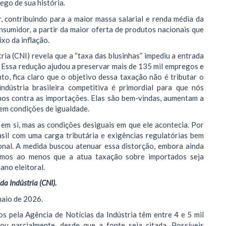
ego de sua história.
r, contribuindo para a maior massa salarial e renda média da
sumidor, a partir da maior oferta de produtos nacionais que
xo da inflação.
ia (CNI) revela que a “taxa das blusinhas” impediu a entrada
. Essa redução ajudou a preservar mais de 135 mil empregos e
to, fica claro que o objetivo dessa taxação não é tributar o
ndústria brasileira competitiva é primordial para que nós
os contra as importações. Elas são bem-vindas, aumentam a
 em condições de igualdade.
 em si, mas as condições desiguais em que ele acontecia. Por
sil com uma carga tributária e exigências regulatórias bem
nal. A medida buscou atenuar essa distorção, embora ainda
ramos ao menos que a atua taxação sobre importados seja
ano eleitoral.
a Indústria (CNI).
maio de 2026.
la Agência de Notícias da Indústria têm entre 4 e 5 mil
ou parcialmente, desde que a fonte seja citada. Possíveis