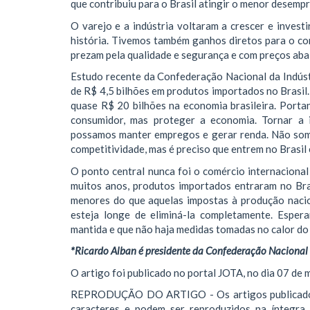
que contribuiu para o Brasil atingir o menor desempr
O varejo e a indústria voltaram a crescer e investi
história. Tivemos também ganhos diretos para o con
prezam pela qualidade e segurança e com preços abai
Estudo recente da Confederação Nacional da Indústr
de R$ 4,5 bilhões em produtos importados no Brasil
quase R$ 20 bilhões na economia brasileira. Portan
consumidor, mas proteger a economia. Tornar a i
possamos manter empregos e gerar renda. Não som
competitividade, mas é preciso que entrem no Brasil
O ponto central nunca foi o comércio internacional
muitos anos, produtos importados entraram no Bra
menores do que aquelas impostas à produção nacio
esteja longe de eliminá-la completamente. Espe
mantida e que não haja medidas tomadas no calor do 
*Ricardo Alban é presidente da Confederação Nacional d
O artigo foi publicado no portal JOTA, no dia 07 de 
REPRODUÇÃO DO ARTIGO - Os artigos publicados pe
caracteres e podem ser reproduzidos na íntegra 