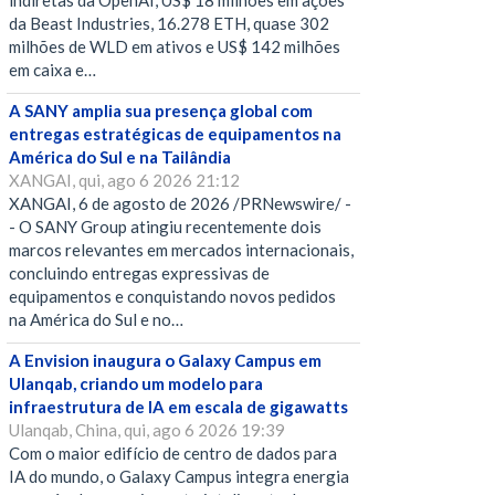
indiretas da OpenAI, US$ 18 milhões em ações
da Beast Industries, 16.278 ETH, quase 302
milhões de WLD em ativos e US$ 142 milhões
em caixa e…
A SANY amplia sua presença global com
entregas estratégicas de equipamentos na
América do Sul e na Tailândia
XANGAI, qui, ago 6 2026 21:12
XANGAI, 6 de agosto de 2026 /PRNewswire/ -
- O SANY Group atingiu recentemente dois
marcos relevantes em mercados internacionais,
concluindo entregas expressivas de
equipamentos e conquistando novos pedidos
na América do Sul e no…
A Envision inaugura o Galaxy Campus em
Ulanqab, criando um modelo para
infraestrutura de IA em escala de gigawatts
Ulanqab, China, qui, ago 6 2026 19:39
Com o maior edifício de centro de dados para
IA do mundo, o Galaxy Campus integra energia