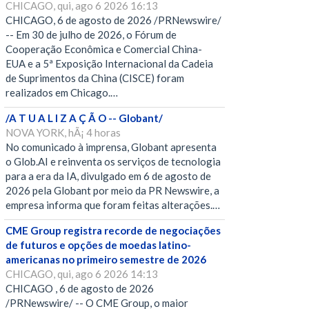
CHICAGO, qui, ago 6 2026 16:13
CHICAGO, 6 de agosto de 2026 /PRNewswire/
-- Em 30 de julho de 2026, o Fórum de
Cooperação Econômica e Comercial China-
EUA e a 5ª Exposição Internacional da Cadeia
de Suprimentos da China (CISCE) foram
realizados em Chicago.…
/A T U A L I Z A Ç Ã O -- Globant/
NOVA YORK, hÃ¡ 4 horas
No comunicado à imprensa, Globant apresenta
o Glob.AI e reinventa os serviços de tecnologia
para a era da IA, divulgado em 6 de agosto de
2026 pela Globant por meio da PR Newswire, a
empresa informa que foram feitas alterações.…
CME Group registra recorde de negociações
de futuros e opções de moedas latino-
americanas no primeiro semestre de 2026
CHICAGO, qui, ago 6 2026 14:13
CHICAGO , 6 de agosto de 2026
/PRNewswire/ -- O CME Group, o maior