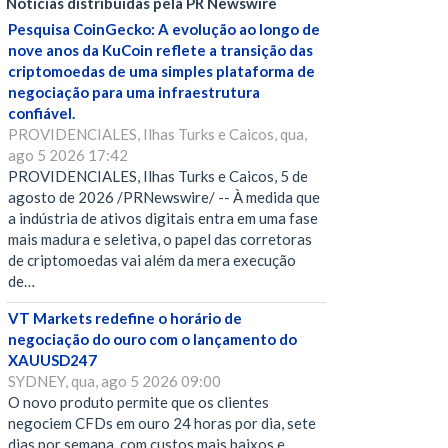
Notícias distribuídas pela PR Newswire
Pesquisa CoinGecko: A evolução ao longo de
nove anos da KuCoin reflete a transição das
criptomoedas de uma simples plataforma de
negociação para uma infraestrutura
confiável.
PROVIDENCIALES, Ilhas Turks e Caicos, qua,
ago 5 2026 17:42
PROVIDENCIALES, Ilhas Turks e Caicos, 5 de
agosto de 2026 /PRNewswire/ -- À medida que
a indústria de ativos digitais entra em uma fase
mais madura e seletiva, o papel das corretoras
de criptomoedas vai além da mera execução
de…
VT Markets redefine o horário de
negociação do ouro com o lançamento do
XAUUSD247
SYDNEY, qua, ago 5 2026 09:00
O novo produto permite que os clientes
negociem CFDs em ouro 24 horas por dia, sete
dias por semana, com custos mais baixos e