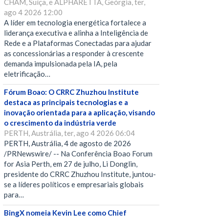
CHAM, Suíça, e ALPHARETTA, Geórgia, ter,
ago 4 2026 12:00
A líder em tecnologia energética fortalece a
liderança executiva e alinha a Inteligência de
Rede e a Plataformas Conectadas para ajudar
as concessionárias a responder à crescente
demanda impulsionada pela IA, pela
eletrificação…
Fórum Boao: O CRRC Zhuzhou Institute
destaca as principais tecnologias e a
inovação orientada para a aplicação, visando
o crescimento da indústria verde
PERTH, Austrália, ter, ago 4 2026 06:04
PERTH, Austrália, 4 de agosto de 2026
/PRNewswire/ -- Na Conferência Boao Forum
for Asia Perth, em 27 de julho, Li Donglin,
presidente do CRRC Zhuzhou Institute, juntou-
se a líderes políticos e empresariais globais
para…
BingX nomeia Kevin Lee como Chief