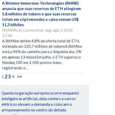
A Bitmine Immersion Technologies (BMNR)
anuncia que suas reservas de ETH atingiram
5,8 milhões de tokens e que suas reservas
totais em criptomoedas e caixa somam US$
11,3 bilhões.
NORWALK, Connecticut, seg, ago 3 2026
12:46
A BitMine detém 4,8% da oferta total de ETH,
estimada em 120,7 milhões de tokensA BitMine
está a 96% do caminho para a 'Alquimia dos 5%'
em apenas 13 mesesEm julho, o ETH superou o
Nasdaq 100 em 2.500 pontos-base,
registrando o…
2
3
>
>>
1
Queda na geração europeia ocorre enquanto
inteligência artificial, data centers e carros
elétricos elevam a demanda e colocam o
armazenamento no centro do debate