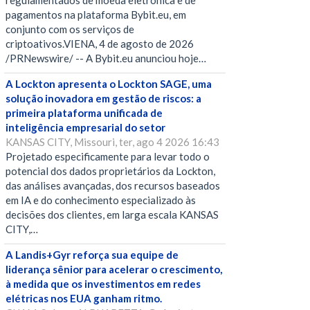
regulamentados de moeda eletrônica e de
pagamentos na plataforma Bybit.eu, em
conjunto com os serviços de
criptoativos.VIENA, 4 de agosto de 2026
/PRNewswire/ -- A Bybit.eu anunciou hoje…
A Lockton apresenta o Lockton SAGE, uma
solução inovadora em gestão de riscos: a
primeira plataforma unificada de
inteligência empresarial do setor
KANSAS CITY, Missouri, ter, ago 4 2026 16:43
Projetado especificamente para levar todo o
potencial dos dados proprietários da Lockton,
das análises avançadas, dos recursos baseados
em IA e do conhecimento especializado às
decisões dos clientes, em larga escala KANSAS
CITY,…
A Landis+Gyr reforça sua equipe de
liderança sênior para acelerar o crescimento,
à medida que os investimentos em redes
elétricas nos EUA ganham ritmo.