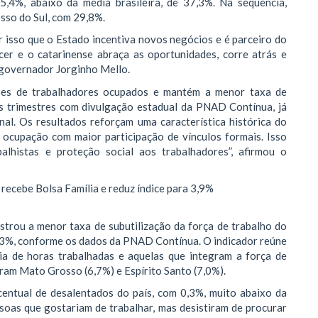
5,4%, abaixo da média brasileira, de 37,3%. Na sequência,
sso do Sul, com 29,8%.
or isso que o Estado incentiva novos negócios e é parceiro do
er e o catarinense abraça as oportunidades, corre atrás e
o governador Jorginho Mello.
hões de trabalhadores ocupados e mantém a menor taxa de
s trimestres com divulgação estadual da PNAD Contínua, já
nal. Os resultados reforçam uma característica histórica do
 ocupação com maior participação de vínculos formais. Isso
balhistas e proteção social aos trabalhadores”, afirmou o
 recebe Bolsa Família e reduz índice para 3,9%
strou a menor taxa de subutilização da força de trabalho do
4,3%, conforme os dados da PNAD Contínua. O indicador reúne
ia de horas trabalhadas e aquelas que integram a força de
ram Mato Grosso (6,7%) e Espírito Santo (7,0%).
centual de desalentados do país, com 0,3%, muito abaixo da
soas que gostariam de trabalhar, mas desistiram de procurar