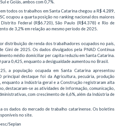
Sul e Goiás, ambos com 0,7%.
em todos os trabalhos em Santa Catarina chegou a R$ 4.289,
 SC ocupou a quarta posição no ranking nacional dos maiores
 Distrito Federal (R$6.720), São Paulo (R$4.378) e Rio de
mento de 3,2% em relação ao mesmo período de 2025.
or distribuição de renda dos trabalhadores ocupados no país,
 de Gini de 2025. Os dados divulgados pela PNAD Contínua
mento médio domiciliar per capita reduziu em Santa Catarina.
0 para 0,425, enquanto a desigualdade aumentou no Brasil.
25, a população ocupada em Santa Catarina apresentou
 principal destaque foi da Agricultura, pecuária, produção
, enquanto a Indústria geral e a Construção registraram alta
o, destacaram-se as atividades de Informação, comunicação,
 administrativas, com crescimento de 6,6%, além da Indústria de
ra os dados do mercado de trabalho catarinense. Os boletins
poníveis no site.
pesc/Seplan