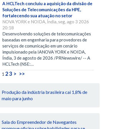
A HCLTech concluiu a aquisição da divisão de
Soluções de Telecomunicações da HPE,
fortalecendo sua atuação no setor
NOVA YORK e NOIDA, Índia, seg, ago 3 2026
20:18
Desenvolvendo soluções de telecomunicações
baseadas em engenharia para provedores de
serviços de comunicação em um cenário
impulsionado pela IANOVA YORK e NOIDA,
Índia, 3 de agosto de 2026 /PRNewswire/ -- A
HCLTech (NSE:…
2
3
>
>>
1
Produção da indústria brasileira cai 1,8% de
maio para junho
Sala do Empreendedor de Navegantes
promove oficina sobre habilidades para se