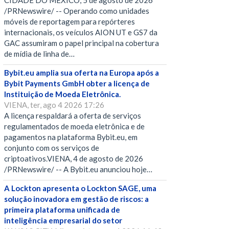
CIDADE DO MÉXICO, 5 de agosto de 2026
/PRNewswire/ -- Operando como unidades
móveis de reportagem para repórteres
internacionais, os veículos AION UT e GS7 da
GAC assumiram o papel principal na cobertura
de mídia de linha de…
Bybit.eu amplia sua oferta na Europa após a
Bybit Payments GmbH obter a licença de
Instituição de Moeda Eletrônica.
VIENA, ter, ago 4 2026 17:26
A licença respaldará a oferta de serviços
regulamentados de moeda eletrônica e de
pagamentos na plataforma Bybit.eu, em
conjunto com os serviços de
criptoativos.VIENA, 4 de agosto de 2026
/PRNewswire/ -- A Bybit.eu anunciou hoje…
A Lockton apresenta o Lockton SAGE, uma
solução inovadora em gestão de riscos: a
primeira plataforma unificada de
inteligência empresarial do setor