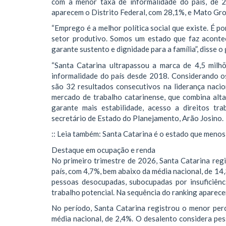
com a menor taxa de informalidade do país, de 2
aparecem o Distrito Federal, com 28,1%, e Mato Gro
“Emprego é a melhor política social que existe. É p
setor produtivo. Somos um estado que faz acontec
garante sustento e dignidade para a família”, disse 
“Santa Catarina ultrapassou a marca de 4,5 mil
informalidade do país desde 2018. Considerando o
são 32 resultados consecutivos na liderança nacio
mercado de trabalho catarinense, que combina alta
garante mais estabilidade, acesso a direitos tra
secretário de Estado do Planejamento, Arão Josino.
:: Leia também: Santa Catarina é o estado que menos
Destaque em ocupação e renda
No primeiro trimestre de 2026, Santa Catarina regi
país, com 4,7%, bem abaixo da média nacional, de 1
pessoas desocupadas, subocupadas por insuficiênc
trabalho potencial. Na sequência do ranking aparece
No período, Santa Catarina registrou o menor per
média nacional, de 2,4%. O desalento considera pes