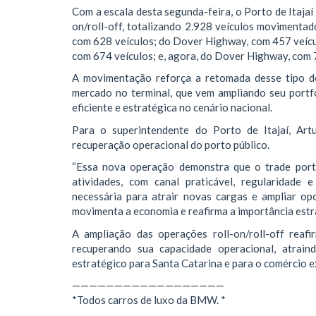
Com a escala desta segunda-feira, o Porto de Itajaí 
on/roll-off, totalizando 2.928 veículos movimentado
com 628 veículos; do Dover Highway, com 457 veíc
com 674 veículos; e, agora, do Dover Highway, com 
A movimentação reforça a retomada desse tipo de
mercado no terminal, que vem ampliando seu portfó
eficiente e estratégica no cenário nacional.
Para o superintendente do Porto de Itajaí, Art
recuperação operacional do porto público.
“Essa nova operação demonstra que o trade portu
atividades, com canal praticável, regularidade 
necessária para atrair novas cargas e ampliar op
movimenta a economia e reafirma a importância estrat
A ampliação das operações roll-on/roll-off reaf
recuperando sua capacidade operacional, atrai
estratégico para Santa Catarina e para o comércio ex
——————————————————
*Todos carros de luxo da BMW. *