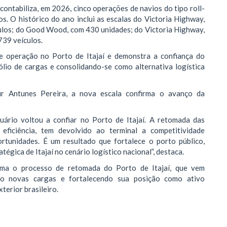
contabiliza, em 2026, cinco operações de navios do tipo roll-
s. O histórico do ano inclui as escalas do Victoria Highway,
ulos; do Good Wood, com 430 unidades; do Victoria Highway,
739 veículos.
 operação no Porto de Itajaí e demonstra a confiança do
lio de cargas e consolidando-se como alternativa logística
ur Antunes Pereira, a nova escala confirma o avanço da
ário voltou a confiar no Porto de Itajaí. A retomada das
e eficiência, tem devolvido ao terminal a competitividade
ortunidades. É um resultado que fortalece o porto público,
égica de Itajaí no cenário logístico nacional”, destaca.
irma o processo de retomada do Porto de Itajaí, que vem
ndo novas cargas e fortalecendo sua posição como ativo
terior brasileiro.