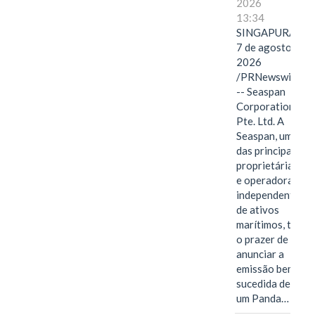
2026
13:34
SINGAPURA,
7 de agosto de
2026
/PRNewswire/
-- Seaspan
Corporation
Pte. Ltd. A
Seaspan, uma
das principais
proprietárias
e operadoras
independentes
de ativos
marítimos, tem
o prazer de
anunciar a
emissão bem-
sucedida de
um Panda…