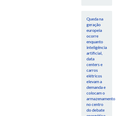
Queda na
geração
europeia
ocorre
enquanto
inteligência
artificial,
data
centers e
carros
elétricos
elevam a
demanda e
colocam o
armazenamento
no centro
do debate
energético