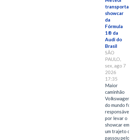
Meteor
transporta
showcar
da
Fórmula
1® da
Audi do
Brasil
SÃO
PAULO,
sex, ago 7
2026
17:35
Maior
caminhão
Volkswagen
do mundo foi
responsável
por levar o
showcar em
um trajeto que
passou pelo