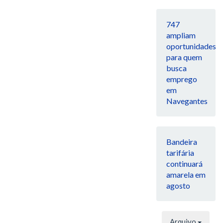
747
ampliam
oportunidades
para quem
busca
emprego
em
Navegantes
Bandeira
tarifária
continuará
amarela em
agosto
Arquivo