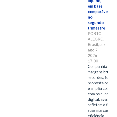
líquido,
em base
comparável,
no
segundo
trimestre
PORTO
ALEGRE,
Brasil, sex,
ago 7
2026
17:00
Companhia alcan
margens brutas
recordes, fortal
proposta omnica
e amplia conexã
com os clientes 
digital, avanços 
refletem a força 
suas marcas, a
eficiência