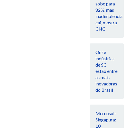
sobe para
82%, mas
inadimplência
cai, mostra
CNC
Onze
indústrias
de SC
estão entre
as mais
inovadoras
do Brasil
Mercosul-
Singapura:
10