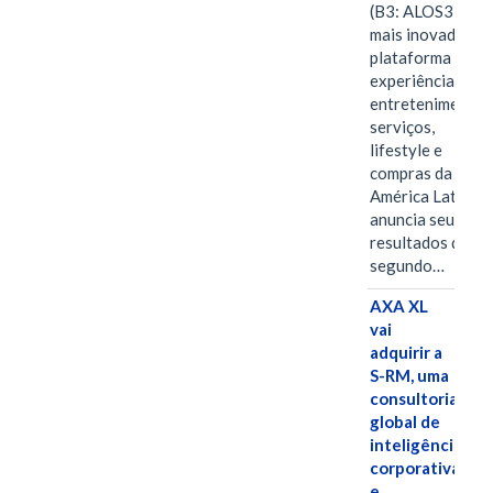
(B3: ALOS3), a
mais inovadora
plataforma de
experiências,
entretenimento,
serviços,
lifestyle e
compras da
América Latina
anuncia seus
resultados do
segundo…
AXA XL
vai
adquirir a
S-RM, uma
consultoria
global de
inteligência
corporativa
e