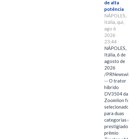
de alta
potência
NÁPOLES,
Itália, qui,
ago 6
2026
23:44
NÁPOLES,
Itália, 6 de
agosto de
2026
/PRNewswire/
-- O trator
híbrido
DV3504 da
Zoomlion foi
selecionado
para duas
categorias do
prestigiado
prêmio