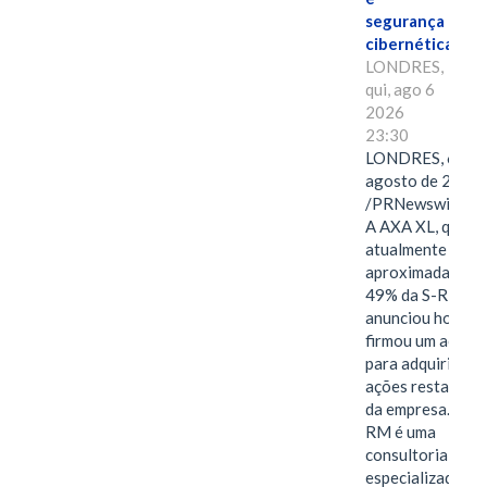
segurança
cibernética
LONDRES,
qui, ago 6
2026
23:30
LONDRES, 6 de
agosto de 2026
/PRNewswire/ -
A AXA XL, que
atualmente deté
aproximadament
49% da S-RM,
anunciou hoje qu
firmou um acord
para adquirir as
ações restantes
da empresa. A S-
RM é uma
consultoria
especializada