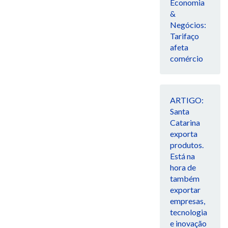
Economia
&
Negócios:
Tarifaço
afeta
comércio
ARTIGO:
Santa
Catarina
exporta
produtos.
Está na
hora de
também
exportar
empresas,
tecnologia
e inovação