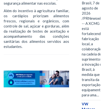
Brasil, 7 de
segurança alimentar nas escolas.
agosto de
Além do incentivo à agricultura familiar,
2026
os cardápios priorizam alimentos
/PRNewswire/
frescos, regionais e orgânicos, com
-- A XCMG
controle de sal, açúcar e gorduras, além
está
da realização de testes de aceitação e
fortalecendo a
acompanhamento das condições
fabricação
sanitárias dos alimentos servidos aos
local, a
estudantes.
colaboração
na cadeia de
suprimentos e
a inovação no
Brasil, à
medida que
transita da
exportação de
equipamentos
para uma…
VW