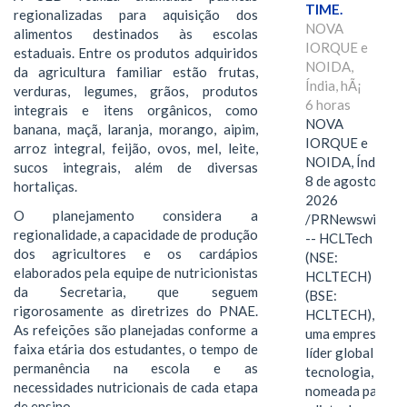
TIME.
regionalizadas para aquisição dos
NOVA
alimentos destinados às escolas
IORQUE e
estaduais. Entre os produtos adquiridos
NOIDA,
da agricultura familiar estão frutas,
Índia, hÃ¡
verduras, legumes, grãos, produtos
6 horas
integrais e itens orgânicos, como
NOVA
banana, maçã, laranja, morango, aipim,
IORQUE e
arroz integral, feijão, ovos, mel, leite,
NOIDA, Índia,
sucos integrais, além de diversas
8 de agosto de
hortaliças.
2026
O planejamento considera a
/PRNewswire/
regionalidade, a capacidade de produção
-- HCLTech
dos agricultores e os cardápios
(NSE:
elaborados pela equipe de nutricionistas
HCLTECH)
da Secretaria, que seguem
(BSE:
rigorosamente as diretrizes do PNAE.
HCLTECH),
As refeições são planejadas conforme a
uma empresa
faixa etária dos estudantes, o tempo de
líder global em
permanência na escola e as
tecnologia, foi
necessidades nutricionais de cada etapa
nomeada para
de ensino.