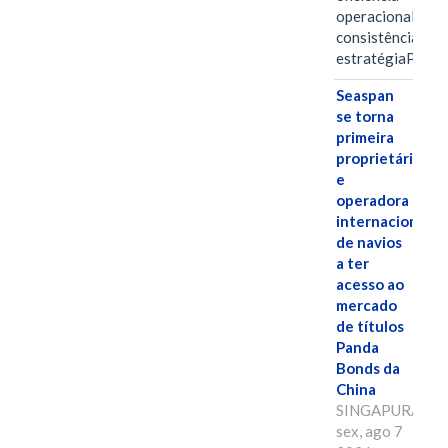
operacional e a
consistência de 
estratégiaPOR
Seaspan
se torna
primeira
proprietária
e
operadora
internacional
de navios
a ter
acesso ao
mercado
de títulos
Panda
Bonds da
China
SINGAPURA,
sex, ago 7