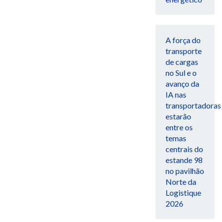
A força do
transporte
de cargas
no Sul e o
avanço da
IA nas
transportadoras
estarão
entre os
temas
centrais do
estande 98
no pavilhão
Norte da
Logistique
2026