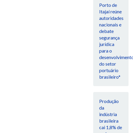
Porto de
Itajaí reúne
autoridades
nacionais e
debate
segurança
jurídica
para o
desenvolviment
do setor
portuário
brasileiro*
Produção
da
indústria
brasileira
cai 1,8% de