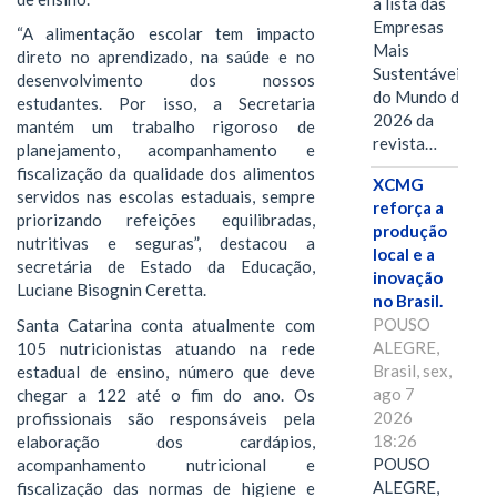
a lista das
Empresas
“A alimentação escolar tem impacto
Mais
direto no aprendizado, na saúde e no
Sustentáveis
desenvolvimento dos nossos
do Mundo de
estudantes. Por isso, a Secretaria
2026 da
mantém um trabalho rigoroso de
revista…
planejamento, acompanhamento e
fiscalização da qualidade dos alimentos
XCMG
servidos nas escolas estaduais, sempre
reforça a
priorizando refeições equilibradas,
produção
nutritivas e seguras”, destacou a
local e a
secretária de Estado da Educação,
inovação
Luciane Bisognin Ceretta.
no Brasil.
POUSO
Santa Catarina conta atualmente com
ALEGRE,
105 nutricionistas atuando na rede
Brasil, sex,
estadual de ensino, número que deve
ago 7
chegar a 122 até o fim do ano. Os
2026
profissionais são responsáveis pela
18:26
elaboração dos cardápios,
POUSO
acompanhamento nutricional e
ALEGRE,
fiscalização das normas de higiene e