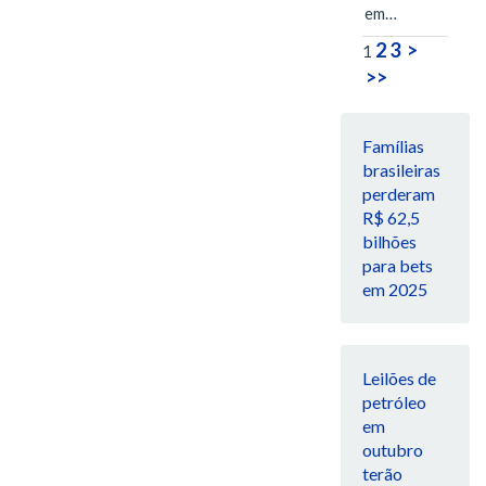
em…
2
3
>
1
>>
Famílias
brasileiras
perderam
R$ 62,5
bilhões
para bets
em 2025
Leilões de
petróleo
em
outubro
terão