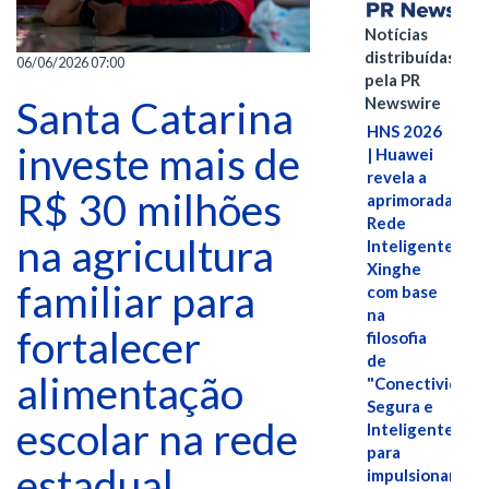
Notícias
distribuídas
06/06/2026 07:00
pela PR
Newswire
Santa Catarina
HNS 2026
investe mais de
| Huawei
revela a
R$ 30 milhões
aprimorada
Rede
na agricultura
Inteligente
Xinghe
familiar para
com base
na
fortalecer
filosofia
de
alimentação
"Conectividade
Segura e
escolar na rede
Inteligente"
para
estadual
impulsionar