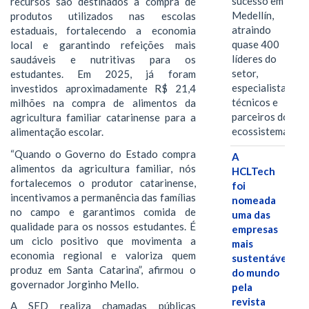
sucesso em
recursos são destinados à compra de
Medellín,
produtos utilizados nas escolas
atraindo
estaduais, fortalecendo a economia
quase 400
local e garantindo refeições mais
líderes do
saudáveis e nutritivas para os
setor,
estudantes. Em 2025, já foram
especialistas
investidos aproximadamente R$ 21,4
técnicos e
milhões na compra de alimentos da
parceiros do
agricultura familiar catarinense para a
ecossistema.…
alimentação escolar.
“Quando o Governo do Estado compra
A
alimentos da agricultura familiar, nós
HCLTech
fortalecemos o produtor catarinense,
foi
incentivamos a permanência das famílias
nomeada
no campo e garantimos comida de
uma das
qualidade para os nossos estudantes. É
empresas
um ciclo positivo que movimenta a
mais
economia regional e valoriza quem
sustentáveis
produz em Santa Catarina”, afirmou o
do mundo
governador Jorginho Mello.
pela
revista
A SED realiza chamadas públicas