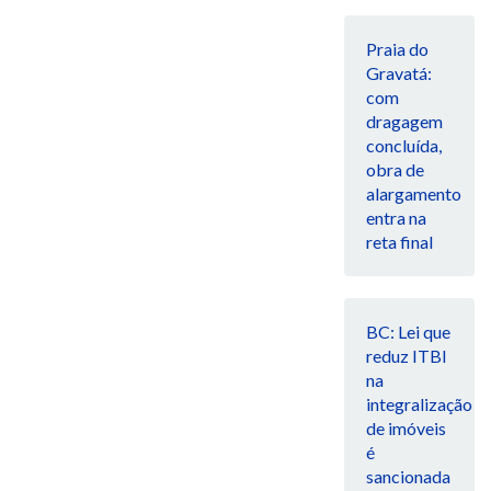
Praia do
Gravatá:
com
dragagem
concluída,
obra de
alargamento
entra na
reta final
BC: Lei que
reduz ITBI
na
integralização
de imóveis
é
sancionada