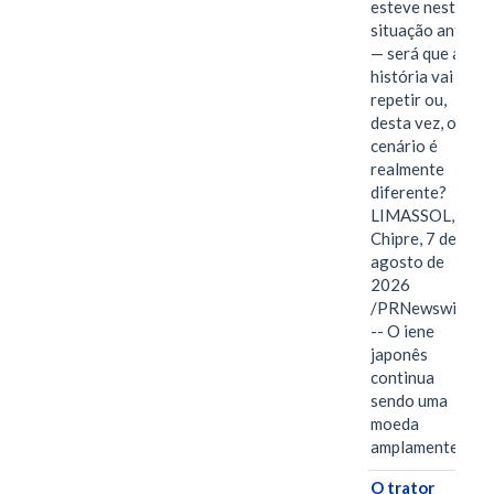
esteve nesta
situação antes
— será que a
história vai se
repetir ou,
desta vez, o
cenário é
realmente
diferente?
LIMASSOL,
Chipre, 7 de
agosto de
2026
/PRNewswire/
-- O iene
japonês
continua
sendo uma
moeda
amplamente…
O trator