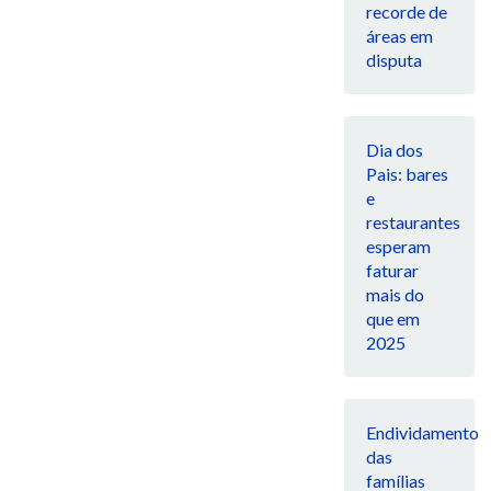
recorde de
áreas em
disputa
Dia dos
Pais: bares
e
restaurantes
esperam
faturar
mais do
que em
2025
Endividamento
das
famílias