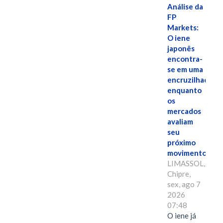
Análise da
FP
Markets:
O iene
japonês
encontra-
se em uma
encruzilhada
enquanto
os
mercados
avaliam
seu
próximo
movimento.
LIMASSOL,
Chipre,
sex, ago 7
2026
07:48
O iene já