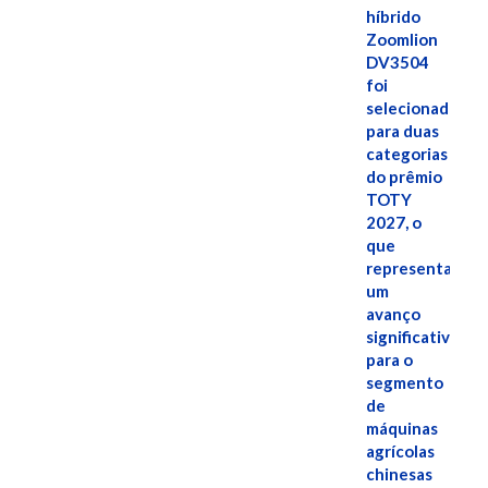
híbrido
Zoomlion
DV3504
foi
selecionado
para duas
categorias
do prêmio
TOTY
2027, o
que
representa
um
avanço
significativo
para o
segmento
de
máquinas
agrícolas
chinesas