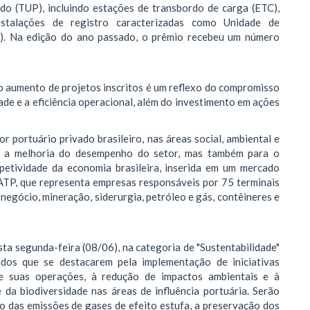
do (TUP), incluindo estações de transbordo de carga (ETC),
instalações de registro caracterizadas como Unidade de
). Na edição do ano passado, o prêmio recebeu um número
 o aumento de projetos inscritos é um reflexo do compromisso
ade e a eficiência operacional, além do investimento em ações
r portuário privado brasileiro, nas áreas social, ambiental e
a a melhoria do desempenho do setor, mas também para o
etividade da economia brasileira, inserida em um mercado
a ATP, que representa empresas responsáveis por 75 terminais
egócio, mineração, siderurgia, petróleo e gás, contêineres e
a segunda-feira (08/06), na categoria de "Sustentabilidade"
ados que se destacarem pela implementação de iniciativas
e suas operações, à redução de impactos ambientais e à
 da biodiversidade nas áreas de influência portuária. Serão
o das emissões de gases de efeito estufa, a preservação dos