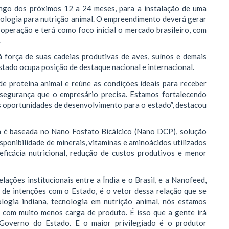
ongo dos próximos 12 a 24 meses, para a instalação de uma
nologia para nutrição animal. O empreendimento deverá gerar
operação e terá como foco inicial o mercado brasileiro, com
.
à força de suas cadeias produtivas de aves, suínos e demais
stado ocupa posição de destaque nacional e internacional.
de proteína animal e reúne as condições ideais para receber
segurança que o empresário precisa. Estamos fortalecendo
 oportunidades de desenvolvimento para o estado”, destacou
a é baseada no Nano Fosfato Bicálcico (Nano DCP), solução
ponibilidade de minerais, vitaminas e aminoácidos utilizados
eficácia nutricional, redução de custos produtivos e menor
ações institucionais entre a Índia e o Brasil, e a Nanofeed,
de intenções com o Estado, é o vetor dessa relação que se
logia indiana, tecnologia em nutrição animal, nós estamos
o com muito menos carga de produto. É isso que a gente irá
 Governo do Estado. E o maior privilegiado é o produtor