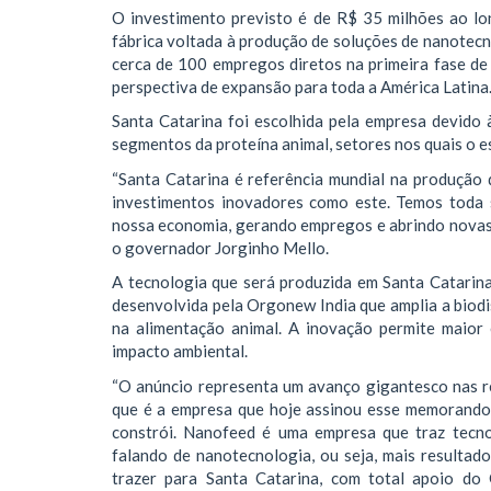
O investimento previsto é de R$ 35 milhões ao l
fábrica voltada à produção de soluções de nanotec
cerca de 100 empregos diretos na primeira fase de 
perspectiva de expansão para toda a América Latina
Santa Catarina foi escolhida pela empresa devido 
segmentos da proteína animal, setores nos quais o e
“Santa Catarina é referência mundial na produção 
investimentos inovadores como este. Temos toda 
nossa economia, gerando empregos e abrindo novas
o governador Jorginho Mello.
A tecnologia que será produzida em Santa Catarin
desenvolvida pela Orgonew India que amplia a biodis
na alimentação animal. A inovação permite maior 
impacto ambiental.
“O anúncio representa um avanço gigantesco nas rel
que é a empresa que hoje assinou esse memorando 
constrói. Nanofeed é uma empresa que traz tecno
falando de nanotecnologia, ou seja, mais resultad
trazer para Santa Catarina, com total apoio do