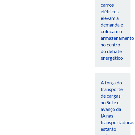
carros
elétricos
elevam a
demanda e
colocam o
armazenamento
no centro
do debate
energético
A força do
transporte
de cargas
no Sul e o
avanço da
IA nas
transportadoras
estarão