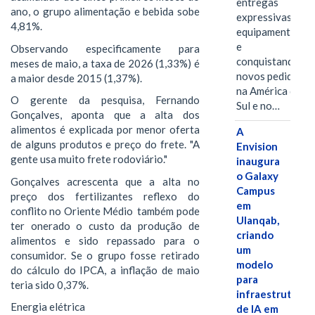
entregas
ano, o grupo alimentação e bebida sobe
expressivas de
4,81%.
equipamentos
e
Observando especificamente para
conquistando
meses de maio, a taxa de 2026 (1,33%) é
novos pedidos
a maior desde 2015 (1,37%).
na América do
O gerente da pesquisa, Fernando
Sul e no…
Gonçalves, aponta que a alta dos
alimentos é explicada por menor oferta
A
de alguns produtos e preço do frete. "A
Envision
gente usa muito frete rodoviário."
inaugura
o Galaxy
Gonçalves acrescenta que a alta no
Campus
preço dos fertilizantes reflexo do
em
conflito no Oriente Médio também pode
Ulanqab,
ter onerado o custo da produção de
criando
alimentos e sido repassado para o
um
consumidor. Se o grupo fosse retirado
modelo
do cálculo do IPCA, a inflação de maio
para
teria sido 0,37%.
infraestrutura
Energia elétrica
de IA em