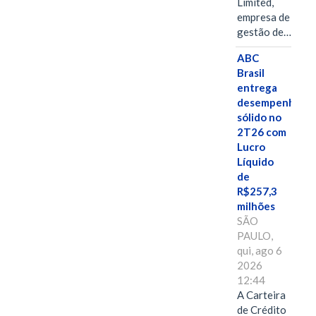
Limited,
empresa de
gestão de…
ABC
Brasil
entrega
desempenho
sólido no
2T26 com
Lucro
Líquido
de
R$257,3
milhões
SÃO
PAULO,
qui, ago 6
2026
12:44
A Carteira
de Crédito