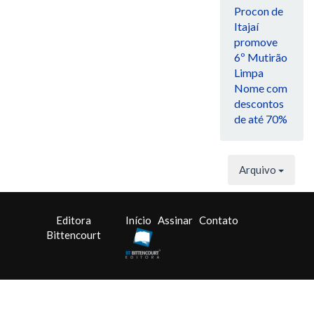
Procon de
Itajaí
promove
6º Mutirão
Limpa
Nome com
descontos
de até 70%
Arquivo
Editora
Início
Assinar
Contato
Bittencourt