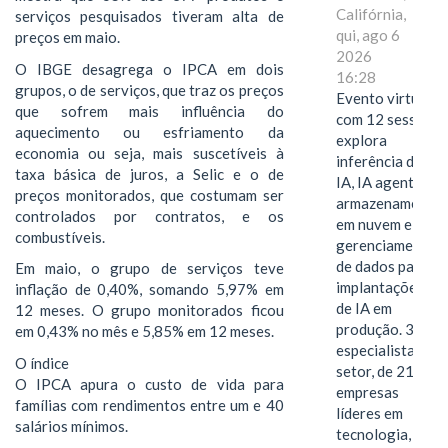
Califórnia,
serviços pesquisados tiveram alta de
qui, ago 6
preços em maio.
2026
O IBGE desagrega o IPCA em dois
16:28
grupos, o de serviços, que traz os preços
Evento virtual
que sofrem mais influência do
com 12 sessões
aquecimento ou esfriamento da
explora
economia ou seja, mais suscetíveis à
inferência de
taxa básica de juros, a Selic e o de
IA, IA agentiva,
preços monitorados, que costumam ser
armazenamento
controlados por contratos, e os
em nuvem e
combustíveis.
gerenciamento
de dados para
Em maio, o grupo de serviços teve
implantações
inflação de 0,40%, somando 5,97% em
de IA em
12 meses. O grupo monitorados ficou
produção. 38
em 0,43% no mês e 5,85% em 12 meses.
especialistas do
O índice
setor, de 21
O IPCA apura o custo de vida para
empresas
famílias com rendimentos entre um e 40
líderes em
salários mínimos.
tecnologia,