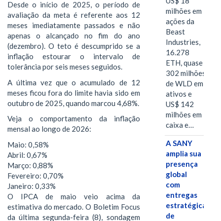
US$ 18
Desde o início de 2025, o período de
milhões em
avaliação da meta é referente aos 12
ações da
meses imediatamente passados e não
Beast
apenas o alcançado no fim do ano
Industries,
(dezembro). O teto é descumprido se a
16.278
inflação estourar o intervalo de
ETH, quase
tolerância por seis meses seguidos.
302 milhões
A última vez que o acumulado de 12
de WLD em
meses ficou fora do limite havia sido em
ativos e
outubro de 2025, quando marcou 4,68%.
US$ 142
milhões em
Veja o comportamento da inflação
caixa e…
mensal ao longo de 2026:
A SANY
Maio: 0,58%
amplia sua
Abril: 0,67%
presença
Março: 0,88%
global
Fevereiro: 0,70%
com
Janeiro: 0,33%
entregas
O IPCA de maio veio acima da
estratégicas
estimativa do mercado. O Boletim Focus
de
da última segunda-feira (8), sondagem