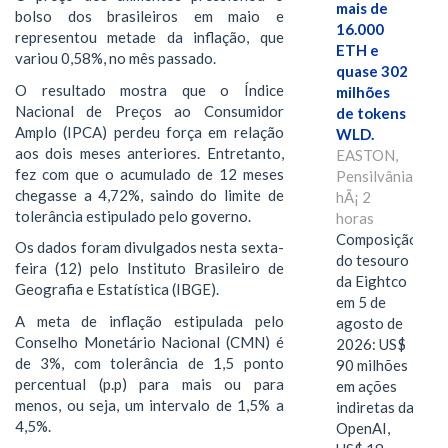
mais de
bolso dos brasileiros em maio e
16.000
representou metade da inflação, que
ETH e
variou 0,58%, no mês passado.
quase 302
O resultado mostra que o Índice
milhões
Nacional de Preços ao Consumidor
de tokens
Amplo (IPCA) perdeu força em relação
WLD.
aos dois meses anteriores. Entretanto,
EASTON,
fez com que o acumulado de 12 meses
Pensilvânia,
chegasse a 4,72%, saindo do limite de
hÃ¡ 2
tolerância estipulado pelo governo.
horas
Composição
Os dados foram divulgados nesta sexta-
do tesouro
feira (12) pelo Instituto Brasileiro de
da Eightco
Geografia e Estatística (IBGE).
em 5 de
A meta de inflação estipulada pelo
agosto de
Conselho Monetário Nacional (CMN) é
2026: US$
de 3%, com tolerância de 1,5 ponto
90 milhões
percentual (p.p) para mais ou para
em ações
menos, ou seja, um intervalo de 1,5% a
indiretas da
4,5%.
OpenAI,