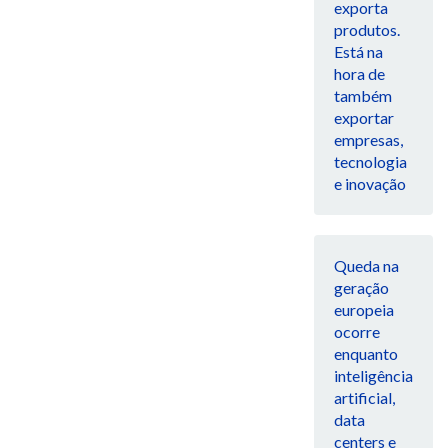
exporta
produtos.
Está na
hora de
também
exportar
empresas,
tecnologia
e inovação
Queda na
geração
europeia
ocorre
enquanto
inteligência
artificial,
data
centers e