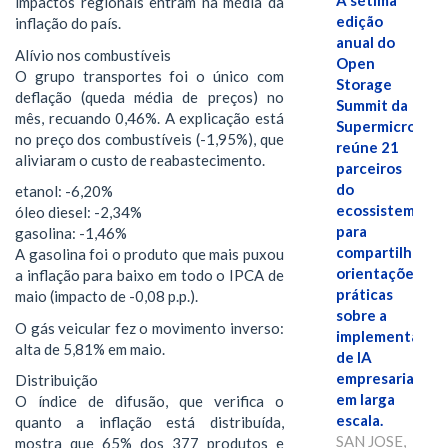
A sétima
impactos regionais entram na média da
edição
inflação do país.
anual do
Alívio nos combustíveis
Open
O grupo transportes foi o único com
Storage
deflação (queda média de preços) no
Summit da
mês, recuando 0,46%. A explicação está
Supermicro
no preço dos combustíveis (-1,95%), que
reúne 21
aliviaram o custo de reabastecimento.
parceiros
do
etanol: -6,20%
ecossistema
óleo diesel: -2,34%
para
gasolina: -1,46%
compartilhar
A gasolina foi o produto que mais puxou
orientações
a inflação para baixo em todo o IPCA de
práticas
maio (impacto de -0,08 p.p.).
sobre a
O gás veicular fez o movimento inverso:
implementação
alta de 5,81% em maio.
de IA
empresarial
Distribuição
em larga
O índice de difusão, que verifica o
escala.
quanto a inflação está distribuída,
SAN JOSE,
mostra que 65% dos 377 produtos e