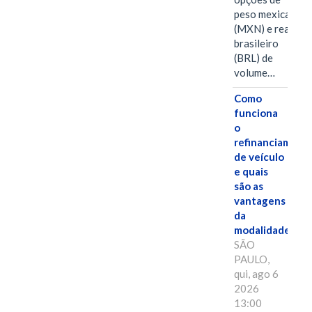
peso mexicano
(MXN) e real
brasileiro
(BRL) de
volume…
Como
funciona
o
refinanciament
de veículo
e quais
são as
vantagens
da
modalidade?
SÃO
PAULO,
qui, ago 6
2026
13:00