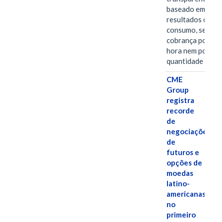
baseado em
resultados ou
consumo, sem
cobrança por
hora nem por
quantidade de…
CME
Group
registra
recorde
de
negociações
de
futuros e
opções de
moedas
latino-
americanas
no
primeiro