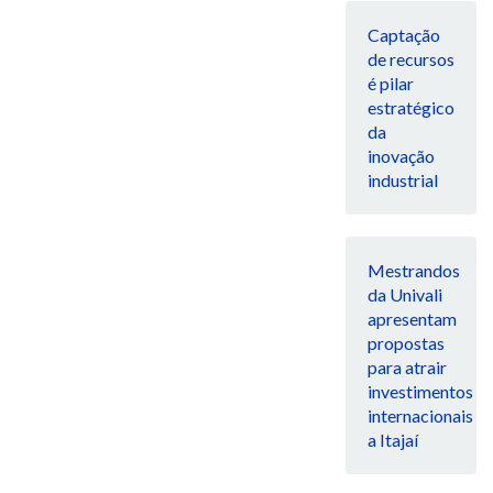
Captação
de recursos
é pilar
estratégico
da
inovação
industrial
Mestrandos
da Univali
apresentam
propostas
para atrair
investimentos
internacionais
a Itajaí