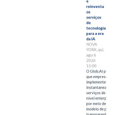
e
reinventa
os
serviços
de
tecnologia
para a era
da IA
NOVA
YORK, qui,
ago 6
2026
15:00
O Glob.AI permit
que empresas
implementem
instantaneamen
serviços de IA de
nível enterprise
por meio de um
modelo de preço
transparente,