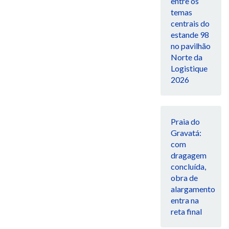
entre os
temas
centrais do
estande 98
no pavilhão
Norte da
Logistique
2026
Praia do
Gravatá:
com
dragagem
concluída,
obra de
alargamento
entra na
reta final