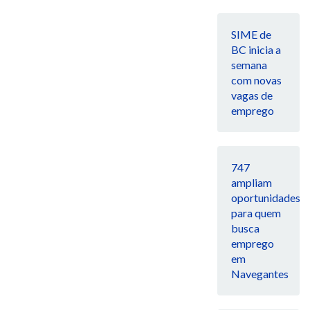
SIME de
BC inicia a
semana
com novas
vagas de
emprego
747
ampliam
oportunidades
para quem
busca
emprego
em
Navegantes