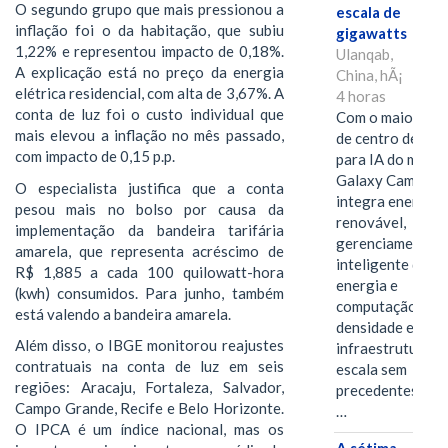
O segundo grupo que mais pressionou a
escala de
inflação foi o da habitação, que subiu
gigawatts
1,22% e representou impacto de 0,18%.
Ulanqab,
A explicação está no preço da energia
China, hÃ¡
elétrica residencial, com alta de 3,67%. A
4 horas
conta de luz foi o custo individual que
Com o maior edif
mais elevou a inflação no mês passado,
de centro de dad
com impacto de 0,15 p.p.
para IA do mundo
Galaxy Campus
O especialista justifica que a conta
integra energia
pesou mais no bolso por causa da
renovável,
implementação da bandeira tarifária
gerenciamento
amarela, que representa acréscimo de
inteligente de
R$ 1,885 a cada 100 quilowatt-hora
energia e
(kwh) consumidos. Para junho, também
computação de a
está valendo a bandeira amarela.
densidade em um
Além disso, o IBGE monitorou reajustes
infraestrutura d
contratuais na conta de luz em seis
escala sem
regiões: Aracaju, Fortaleza, Salvador,
precedentes.Ula
Campo Grande, Recife e Belo Horizonte.
…
O IPCA é um índice nacional, mas os