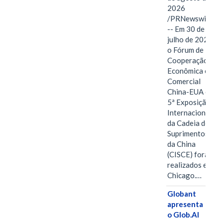
2026
/PRNewswire/
-- Em 30 de
julho de 2026,
o Fórum de
Cooperação
Econômica e
Comercial
China-EUA e a
5ª Exposição
Internacional
da Cadeia de
Suprimentos
da China
(CISCE) foram
realizados em
Chicago.…
Globant
apresenta
o Glob.AI