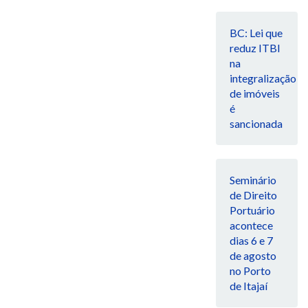
BC: Lei que
reduz ITBI
na
integralização
de imóveis
é
sancionada
Seminário
de Direito
Portuário
acontece
dias 6 e 7
de agosto
no Porto
de Itajaí