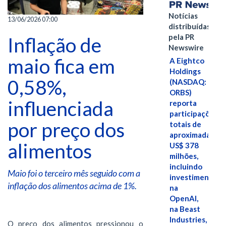
Notícias
13/06/2026 07:00
distribuídas
pela PR
Inflação de
Newswire
maio fica em
A Eightco
Holdings
0,58%,
(NASDAQ:
ORBS)
influenciada
reporta
participações
por preço dos
totais de
aproximadamen
alimentos
US$ 378
milhões,
incluindo
Maio foi o terceiro mês seguido com a
investimentos
inflação dos alimentos acima de 1%.
na
OpenAI,
na Beast
Industries,
O preço dos alimentos pressionou o