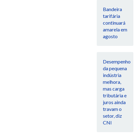
Bandeira
tarifária
continuará
amarela em
agosto
Desempenho
da pequena
indústria
melhora,
mas carga
tributária e
juros ainda
travam o
setor, diz
CNI