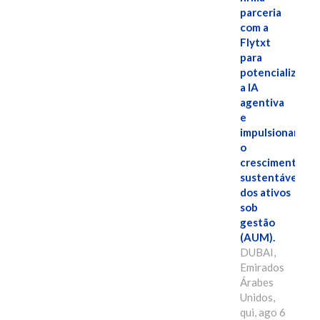
parceria
com a
Flytxt
para
potencializar
a IA
agentiva
e
impulsionar
o
crescimento
sustentável
dos ativos
sob
gestão
(AUM).
DUBAI,
Emirados
Árabes
Unidos,
qui, ago 6