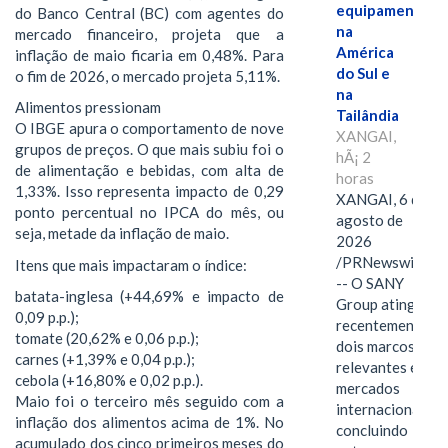
equipamentos
do Banco Central (BC) com agentes do
na
mercado financeiro, projeta que a
América
inflação de maio ficaria em 0,48%. Para
do Sul e
o fim de 2026, o mercado projeta 5,11%.
na
Alimentos pressionam
Tailândia
O IBGE apura o comportamento de nove
XANGAI,
grupos de preços. O que mais subiu foi o
hÃ¡ 2
de alimentação e bebidas, com alta de
horas
1,33%. Isso representa impacto de 0,29
XANGAI, 6 de
ponto percentual no IPCA do mês, ou
agosto de
seja, metade da inflação de maio.
2026
/PRNewswire/
Itens que mais impactaram o índice:
-- O SANY
batata-inglesa (+44,69% e impacto de
Group atingiu
0,09 p.p.);
recentemente
tomate (20,62% e 0,06 p.p.);
dois marcos
carnes (+1,39% e 0,04 p.p.);
relevantes em
cebola (+16,80% e 0,02 p.p.).
mercados
Maio foi o terceiro mês seguido com a
internacionais,
inflação dos alimentos acima de 1%. No
concluindo
acumulado dos cinco primeiros meses do