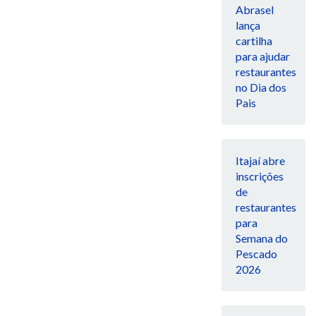
Abrasel
lança
cartilha
para ajudar
restaurantes
no Dia dos
Pais
Itajaí abre
inscrições
de
restaurantes
para
Semana do
Pescado
2026