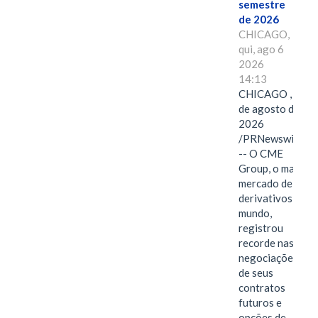
semestre
de 2026
CHICAGO,
qui, ago 6
2026
14:13
CHICAGO , 6
de agosto de
2026
/PRNewswire/
-- O CME
Group, o maior
mercado de
derivativos do
mundo,
registrou
recorde nas
negociações
de seus
contratos
futuros e
opções de