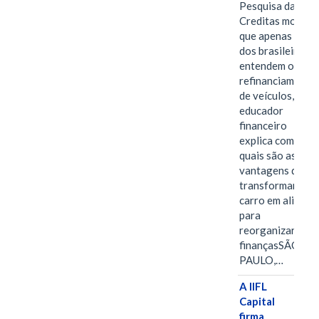
Pesquisa da
Creditas mostra
que apenas 28%
dos brasileiros
entendem o
refinanciamento
de veículos,
educador
financeiro
explica como e
quais são as
vantagens de
transformar o
carro em aliado
para
reorganizar as
finançasSÃO
PAULO,…
A IIFL
Capital
firma