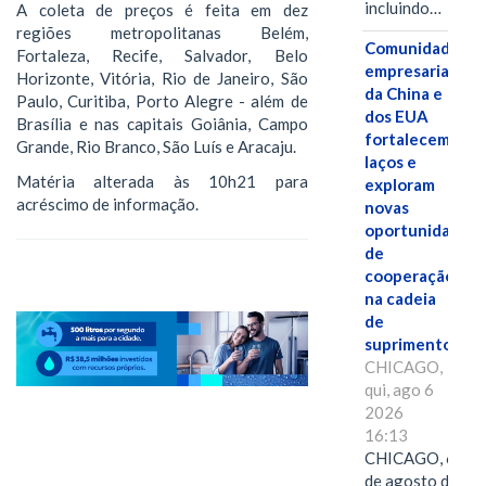
incluindo…
A coleta de preços é feita em dez
regiões metropolitanas Belém,
Comunidades
Fortaleza, Recife, Salvador, Belo
empresariais
Horizonte, Vitória, Rio de Janeiro, São
da China e
Paulo, Curitiba, Porto Alegre - além de
dos EUA
Brasília e nas capitais Goiânia, Campo
fortalecem
Grande, Rio Branco, São Luís e Aracaju.
laços e
Matéria alterada às 10h21 para
exploram
acréscimo de informação.
novas
oportunidades
de
cooperação
na cadeia
de
suprimentos.
CHICAGO,
qui, ago 6
2026
16:13
CHICAGO, 6
de agosto de