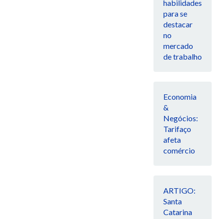
habilidades
para se
destacar
no
mercado
de trabalho
Economia
&
Negócios:
Tarifaço
afeta
comércio
ARTIGO:
Santa
Catarina