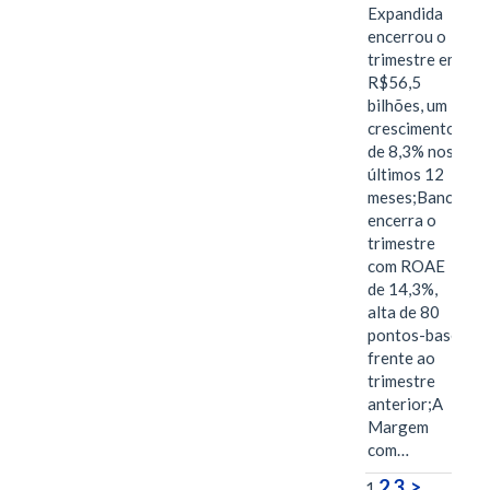
Expandida
encerrou o
trimestre em
R$56,5
bilhões, um
crescimento
de 8,3% nos
últimos 12
meses;Banco
encerra o
trimestre
com ROAE
de 14,3%,
alta de 80
pontos-base
frente ao
trimestre
anterior;A
Margem
com…
2
3
>
1