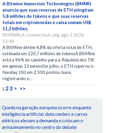
A Bitmine Immersion Technologies (BMNR)
anuncia que suas reservas de ETH atingiram
5,8 milhões de tokens e que suas reservas
totais em criptomoedas e caixa somam US$
11,3 bilhões.
NORWALK, Connecticut, seg, ago 3 2026
12:46
A BitMine detém 4,8% da oferta total de ETH,
estimada em 120,7 milhões de tokensA BitMine
está a 96% do caminho para a 'Alquimia dos 5%'
em apenas 13 mesesEm julho, o ETH superou o
Nasdaq 100 em 2.500 pontos-base,
registrando o…
2
3
>
>>
1
Queda na geração europeia ocorre enquanto
inteligência artificial, data centers e carros
elétricos elevam a demanda e colocam o
armazenamento no centro do debate