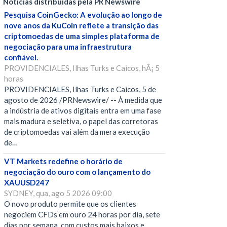
Notícias distribuídas pela PR Newswire
Pesquisa CoinGecko: A evolução ao longo de
nove anos da KuCoin reflete a transição das
criptomoedas de uma simples plataforma de
negociação para uma infraestrutura
confiável.
PROVIDENCIALES, Ilhas Turks e Caicos, hÃ¡ 5
horas
PROVIDENCIALES, Ilhas Turks e Caicos, 5 de
agosto de 2026 /PRNewswire/ -- À medida que
a indústria de ativos digitais entra em uma fase
mais madura e seletiva, o papel das corretoras
de criptomoedas vai além da mera execução
de…
VT Markets redefine o horário de
negociação do ouro com o lançamento do
XAUUSD247
SYDNEY, qua, ago 5 2026 09:00
O novo produto permite que os clientes
negociem CFDs em ouro 24 horas por dia, sete
dias por semana, com custos mais baixos e