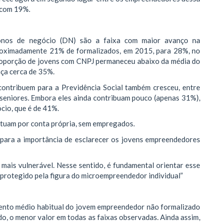
, com 19%.
onos de negócio (DN) são a faixa com maior avanço na
proximadamente 21% de formalizados, em 2015, para 28%, no
proporção de jovens com CNPJ permaneceu abaixo da média do
nça cerca de 35%.
ontribuem para a Previdência Social também cresceu, entre
 seniores. Embora eles ainda contribuam pouco (apenas 31%),
cio, que é de 41%.
uam por conta própria, sem empregados.
 para a importância de esclarecer os jovens empreendedores
 mais vulnerável. Nesse sentido, é fundamental orientar esse
 protegido pela figura do microempreendedor individual”
ento médio habitual do jovem empreendedor não formalizado
do, o menor valor em todas as faixas observadas. Ainda assim,