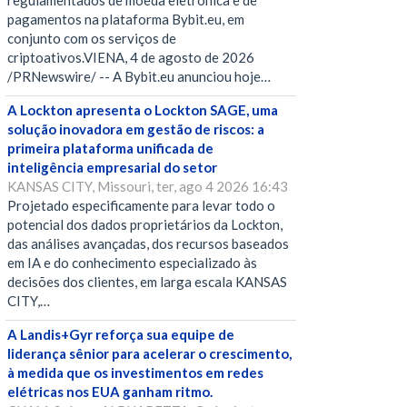
regulamentados de moeda eletrônica e de
pagamentos na plataforma Bybit.eu, em
conjunto com os serviços de
criptoativos.VIENA, 4 de agosto de 2026
/PRNewswire/ -- A Bybit.eu anunciou hoje…
A Lockton apresenta o Lockton SAGE, uma
solução inovadora em gestão de riscos: a
primeira plataforma unificada de
inteligência empresarial do setor
KANSAS CITY, Missouri, ter, ago 4 2026 16:43
Projetado especificamente para levar todo o
potencial dos dados proprietários da Lockton,
das análises avançadas, dos recursos baseados
em IA e do conhecimento especializado às
decisões dos clientes, em larga escala KANSAS
CITY,…
A Landis+Gyr reforça sua equipe de
liderança sênior para acelerar o crescimento,
à medida que os investimentos em redes
elétricas nos EUA ganham ritmo.