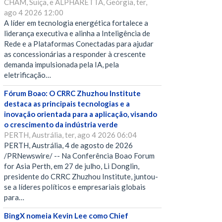
CHAM, Suíça, e ALPHARETTA, Geórgia, ter,
ago 4 2026 12:00
A líder em tecnologia energética fortalece a
liderança executiva e alinha a Inteligência de
Rede e a Plataformas Conectadas para ajudar
as concessionárias a responder à crescente
demanda impulsionada pela IA, pela
eletrificação…
Fórum Boao: O CRRC Zhuzhou Institute
destaca as principais tecnologias e a
inovação orientada para a aplicação, visando
o crescimento da indústria verde
PERTH, Austrália, ter, ago 4 2026 06:04
PERTH, Austrália, 4 de agosto de 2026
/PRNewswire/ -- Na Conferência Boao Forum
for Asia Perth, em 27 de julho, Li Donglin,
presidente do CRRC Zhuzhou Institute, juntou-
se a líderes políticos e empresariais globais
para…
BingX nomeia Kevin Lee como Chief