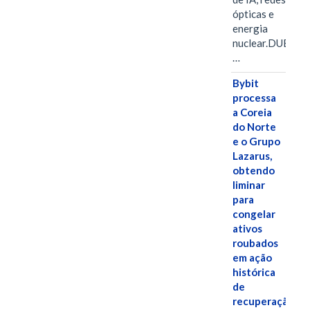
ópticas e
energia
nuclear.DUBAI,
…
Bybit
processa
a Coreia
do Norte
e o Grupo
Lazarus,
obtendo
liminar
para
congelar
ativos
roubados
em ação
histórica
de
recuperação