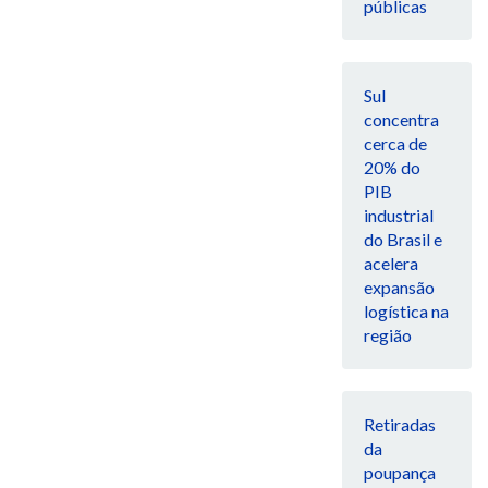
públicas
Sul
concentra
cerca de
20% do
PIB
industrial
do Brasil e
acelera
expansão
logística na
região
Retiradas
da
poupança