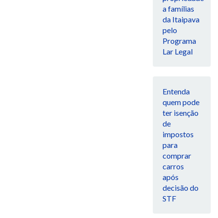
a famílias
da Itaipava
pelo
Programa
Lar Legal
Entenda
quem pode
ter isenção
de
impostos
para
comprar
carros
após
decisão do
STF