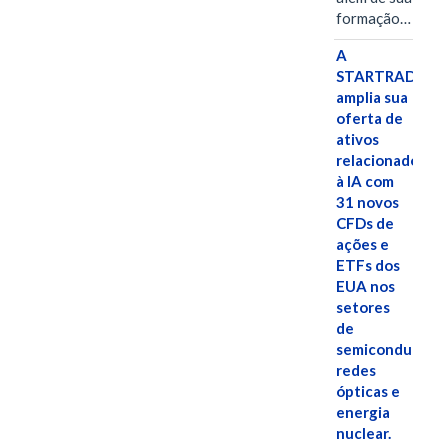
formação…
A
STARTRADER
amplia sua
oferta de
ativos
relacionados
à IA com
31 novos
CFDs de
ações e
ETFs dos
EUA nos
setores
de
semicondutores
redes
ópticas e
energia
nuclear.