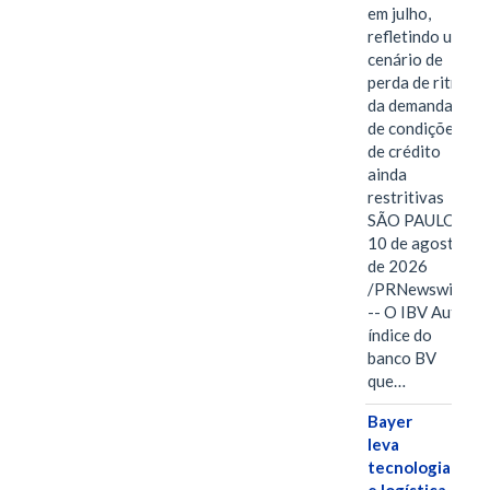
em julho,
refletindo um
cenário de
perda de ritmo
da demanda e
de condições
de crédito
ainda
restritivas
SÃO PAULO,
10 de agosto
de 2026
/PRNewswire/
-- O IBV Auto,
índice do
banco BV
que…
Bayer
leva
tecnologia