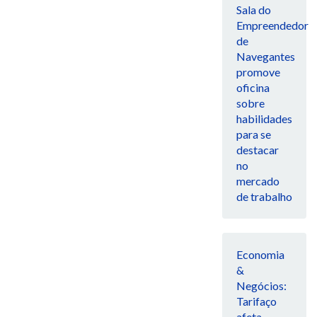
Sala do
Empreendedor
de
Navegantes
promove
oficina
sobre
habilidades
para se
destacar
no
mercado
de trabalho
Economia
&
Negócios:
Tarifaço
afeta