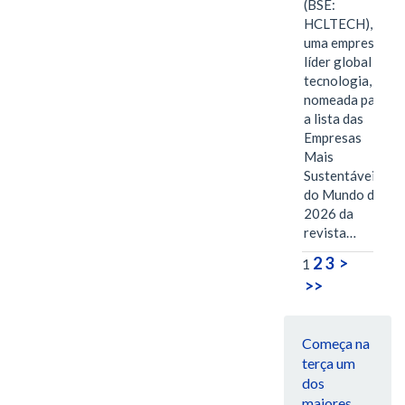
(BSE:
HCLTECH),
uma empresa
líder global em
tecnologia, foi
nomeada para
a lista das
Empresas
Mais
Sustentáveis
do Mundo de
2026 da
revista…
2
3
>
1
>>
Começa na
terça um
dos
maiores