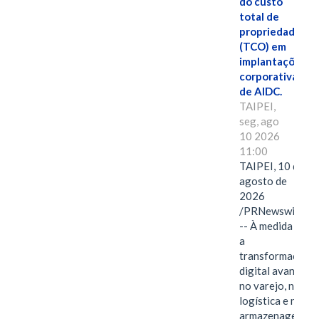
do custo
total de
propriedade
(TCO) em
implantações
corporativas
de AIDC.
TAIPEI,
seg, ago
10 2026
11:00
TAIPEI, 10 de
agosto de
2026
/PRNewswire/
-- À medida que
a
transformação
digital avança
no varejo, na
logística e na
armazenagem,