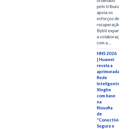
ordenado
pelo tribunal
apoia os
esforços de
recuperação e
Bybit expande
a colaboração
com a…
HNS 2026
| Huawei
revela a
aprimorada
Rede
Inteligente
Xinghe
com base
na
filosofia
de
"Conectividade
Segura e