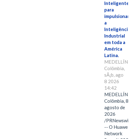
Inteligente"
para
impulsionar
a
Inteligência
Industrial
em toda a
América
Latina.
MEDELLÍN,
Colômbia,
sÃ¡b, ago
8 2026
14:42
MEDELLÍN,
Colômbia, 8 de
agosto de
2026
/PRNewswire/
-- O Huawei
Network