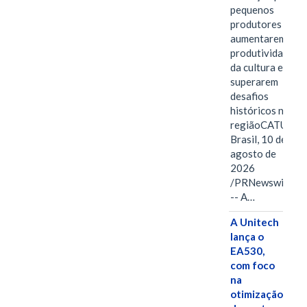
pequenos
produtores
aumentarem a
produtividade
da cultura e
superarem
desafios
históricos na
regiãoCATUTI,
Brasil, 10 de
agosto de
2026
/PRNewswire/
-- A…
A Unitech
lança o
EA530,
com foco
na
otimização