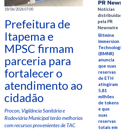
Notícias
18/06/2026 07:00
distribuídas
Prefeitura de
pela PR
Newswire
Itapema e
Bitmine
Immersion
MPSC firmam
Technologies
(BMNR)
parceria para
anuncia
que suas
fortalecer o
reservas
de ETH
atendimento ao
atingiram
5,81
cidadão
milhões
de tokens
e que
Procon, Vigilância Sanitária e
suas
Rodoviária Municipal terão melhorias
reservas
com recursos provenientes de TAC
totais em