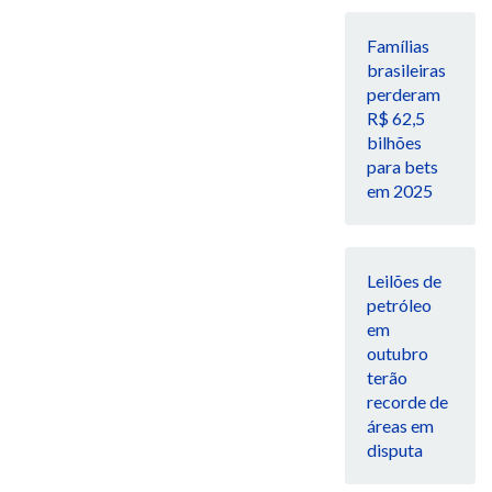
Famílias
brasileiras
perderam
R$ 62,5
bilhões
para bets
em 2025
Leilões de
petróleo
em
outubro
terão
recorde de
áreas em
disputa