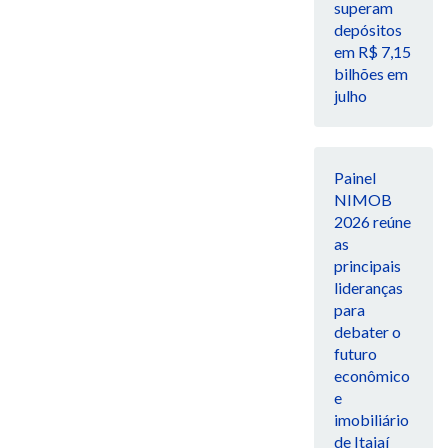
superam
depósitos
em R$ 7,15
bilhões em
julho
Painel
NIMOB
2026 reúne
as
principais
lideranças
para
debater o
futuro
econômico
e
imobiliário
de Itajaí