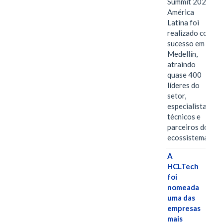
Summit 2026
América
Latina foi
realizado com
sucesso em
Medellín,
atraindo
quase 400
líderes do
setor,
especialistas
técnicos e
parceiros do
ecossistema.…
A
HCLTech
foi
nomeada
uma das
empresas
mais