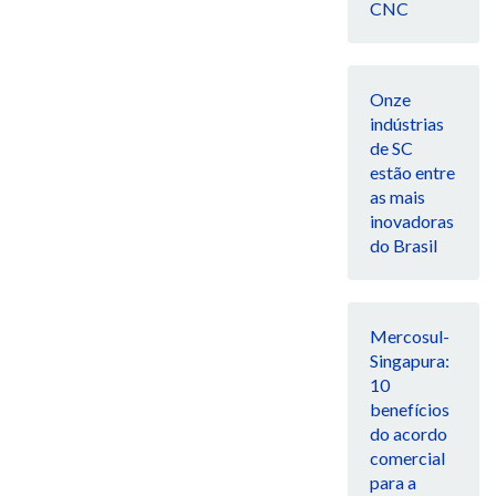
CNC
Onze
indústrias
de SC
estão entre
as mais
inovadoras
do Brasil
Mercosul-
Singapura:
10
benefícios
do acordo
comercial
para a