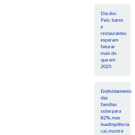
Dia dos
Pais: bares
e
restaurantes
esperam
faturar
mais do
que em
2025
Endividamento
das
famílias
sobe para
82%, mas
inadimplência
cai, mostra