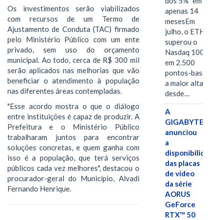
dos 5%" em
Os investimentos serão viabilizados
apenas 14
com recursos de um Termo de
mesesEm
Ajustamento de Conduta (TAC) firmado
julho, o ETH
pelo Ministério Público com um ente
superou o
privado, sem uso do orçamento
Nasdaq 100
municipal. Ao todo, cerca de R$ 300 mil
em 2.500
serão aplicados nas melhorias que vão
pontos-base,
beneficiar o atendimento à população
a maior alta
nas diferentes áreas contempladas.
desde…
"Esse acordo mostra o que o diálogo
A
entre instituições é capaz de produzir. A
GIGABYTE
Prefeitura e o Ministério Público
anunciou
trabalharam juntos para encontrar
a
soluções concretas, e quem ganha com
disponibilidade
isso é a população, que terá serviços
das placas
públicos cada vez melhores", destacou o
de vídeo
procurador-geral do Município, Alvadi
da série
Fernando Henrique.
AORUS
GeForce
RTX™ 50