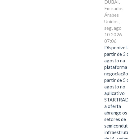
DUBAI,
Emirados
Árabes
Unidos,
seg, ago
10 2026
07:06
Disponível a
partir de 3 de
agosto na
plataforma de
negociação e a
partir de 5 de
agosto no
aplicativo
STARTRADER,
a oferta
abrange os
setores de
semicondutores,
infraestrutura
de IA, redes