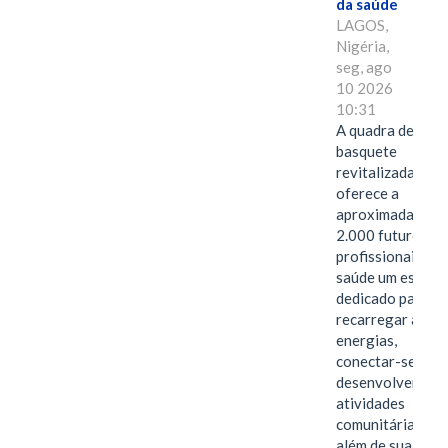
da saúde
LAGOS,
Nigéria,
seg, ago
10 2026
10:31
A quadra de
basquete
revitalizada
oferece a
aproximadament
2.000 futuros
profissionais da
saúde um espaço
dedicado para
recarregar as
energias,
conectar-se e
desenvolver
atividades
comunitárias
além de sua