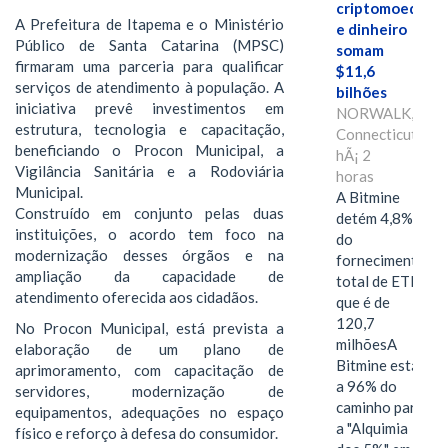
criptomoedas
A Prefeitura de Itapema e o Ministério
e dinheiro
Público de Santa Catarina (MPSC)
somam
firmaram uma parceria para qualificar
$11,6
serviços de atendimento à população. A
bilhões
iniciativa prevê investimentos em
NORWALK,
estrutura, tecnologia e capacitação,
Connecticut,
beneficiando o Procon Municipal, a
hÃ¡ 2
Vigilância Sanitária e a Rodoviária
horas
Municipal.
A Bitmine
Construído em conjunto pelas duas
detém 4,8%
instituições, o acordo tem foco na
do
modernização desses órgãos e na
fornecimento
ampliação da capacidade de
total de ETH,
atendimento oferecida aos cidadãos.
que é de
120,7
No Procon Municipal, está prevista a
milhõesA
elaboração de um plano de
Bitmine está
aprimoramento, com capacitação de
a 96% do
servidores, modernização de
caminho para
equipamentos, adequações no espaço
a "Alquimia
físico e reforço à defesa do consumidor.