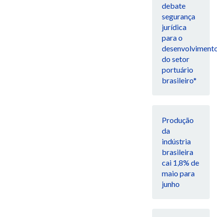
debate
segurança
jurídica
para o
desenvolviment
do setor
portuário
brasileiro*
Produção
da
indústria
brasileira
cai 1,8% de
maio para
junho