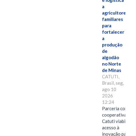
e logística
a
agricultores
familiares
para
fortalecer
a
produção
de
algodão
no Norte
de Minas
CATUTI,
Brasil, seg,
ago 10
2026
12:24
Parceria com
cooperativa de
Catuti viabiliza
acesso à
inovação para