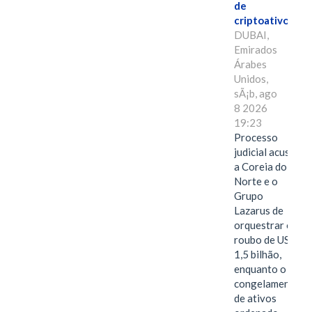
de
criptoativos
DUBAI,
Emirados
Árabes
Unidos,
sÃ¡b, ago
8 2026
19:23
Processo
judicial acusa
a Coreia do
Norte e o
Grupo
Lazarus de
orquestrar o
roubo de US$
1,5 bilhão,
enquanto o
congelamento
de ativos