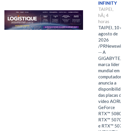
INFINITY
TAIPEI,
hÃ¡ 4
horas
TAIPEI, 10 de
agosto de
2026
/PRNewswire/
-- A
GIGABYTE,
marca líder
mundial em
computadores,
anuncia a
disponibilidade
das placas de
vídeo AORUS
GeForce
RTX™ 5080,
RTX™ 5070 Ti
e RTX™ 5070