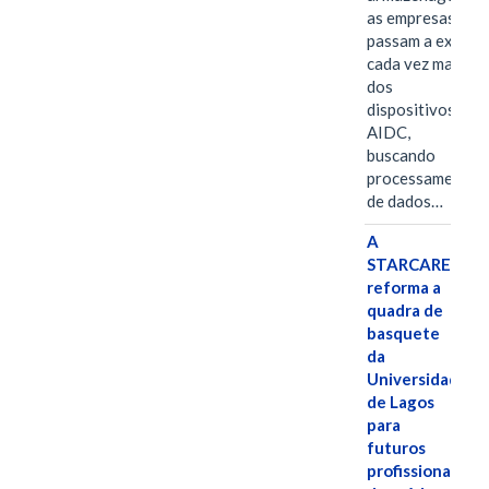
as empresas
passam a exigir
cada vez mais
dos
dispositivos
AIDC,
buscando
processamento
de dados…
A
STARCARES
reforma a
quadra de
basquete
da
Universidade
de Lagos
para
futuros
profissionais