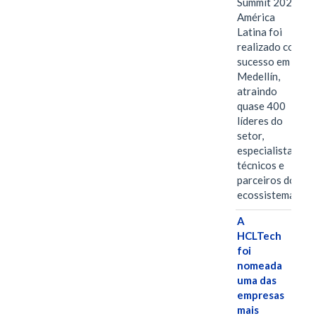
Summit 2026
América
Latina foi
realizado com
sucesso em
Medellín,
atraindo
quase 400
líderes do
setor,
especialistas
técnicos e
parceiros do
ecossistema.…
A
HCLTech
foi
nomeada
uma das
empresas
mais