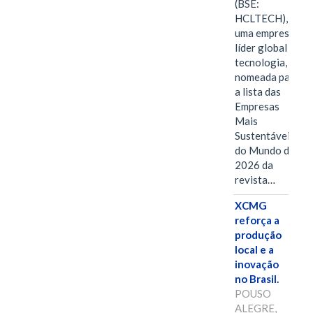
(BSE:
HCLTECH),
uma empresa
líder global em
tecnologia, foi
nomeada para
a lista das
Empresas
Mais
Sustentáveis
do Mundo de
2026 da
revista…
XCMG
reforça a
produção
local e a
inovação
no Brasil.
POUSO
ALEGRE,