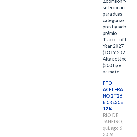
Zoomlion foi
selecionado
para duas
categorias do
prestigiado
prêmio
Tractor of the
Year 2027
(TOTY 2027:
Alta potência
(300 hp e
acima) e…
FFO
ACELERA
NO 2T26
E CRESCE
12%
RIO DE
JANEIRO,
qui, ago 6
2026