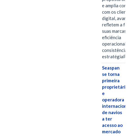
e amplia conexã
com os clientes 
digital, avanços 
refletem a força 
suas marcas, a
eficiência
operacional e a
consistência de 
estratégiaPOR
Seaspan
se torna
primeira
proprietária
e
operadora
internacional
de navios
a ter
acesso ao
mercado