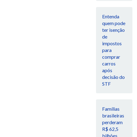
Entenda
quem pode
ter isenção
de
impostos
para
comprar
carros
após
decisão do
STF
Famílias
brasileiras
perderam
R$ 62,5
bilhões