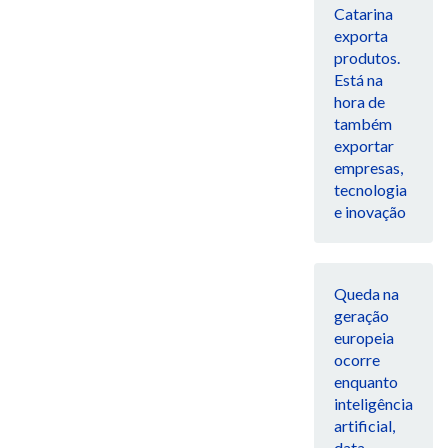
Catarina
exporta
produtos.
Está na
hora de
também
exportar
empresas,
tecnologia
e inovação
Queda na
geração
europeia
ocorre
enquanto
inteligência
artificial,
data