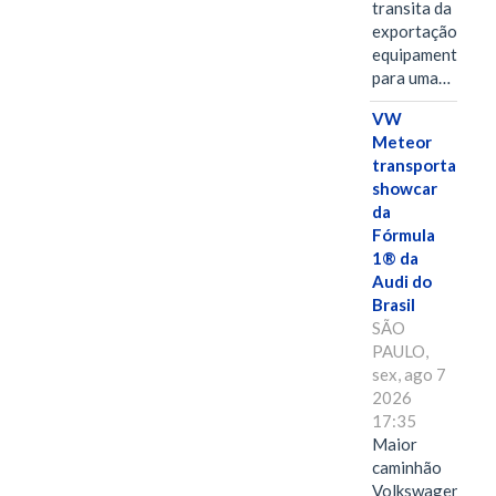
transita da
exportação de
equipamentos
para uma…
VW
Meteor
transporta
showcar
da
Fórmula
1® da
Audi do
Brasil
SÃO
PAULO,
sex, ago 7
2026
17:35
Maior
caminhão
Volkswagen