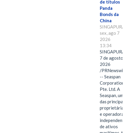
de títulos
Panda
Bonds da
China
SINGAPURA,
sex, ago 7
2026
13:34
SINGAPURA,
7 de agosto de
2026
/PRNewswire/
-- Seaspan
Corporation
Pte. Ltd. A
Seaspan, uma
das principais
proprietárias
e operadoras
independentes
de ativos
marítimos, tem