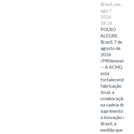
Brasil, sex,
ago 7
2026
18:26
POUSO
ALEGRE,
Brasil, 7 de
agosto de
2026
/PRNewswire/
-- A XCMG
está
fortalecendo a
fabricação
local, a
colaboração
na cadeia de
suprimentos e
a inovação no
Brasil, à
medida que