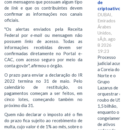
com mensagens que possuam algum tipo
de
de
link
e que os contribuintes devem
criptoativos
confirmar as informações nos canais
DUBAI,
oficiais.
Emirados
Árabes
"Os alertas enviados pela Receita
Unidos,
Federal por
e-mail
ou mensagem não
sÃ¡b, ago
possuem
links
de acesso. Todas as
8 2026
informações recebidas devem ser
19:23
confirmadas diretamente no Portal e-
Processo
CAC, com acesso seguro por meio da
judicial acusa
conta gov.br", afirmou o órgão.
a Coreia do
O prazo para enviar a declaração do IR
Norte e o
2022 termina no 31 de maio. Pelo
Grupo
calendário de restituição, os
Lazarus de
pagamentos começam a ser feitos, em
orquestrar o
cinco lotes, começando também no
roubo de US$
próximo dia 31.
1,5 bilhão,
enquanto o
Quem não declarar o imposto até o fim
congelamento
do prazo fica sujeito ao recebimento de
de ativos
multa, cujo valor é de 1% ao mês, sobre o