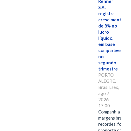
Renner
S.A.
registra
crescimento
de 8% no
lucro
líquido,
em base
comparável,
no
segundo
trimestre
PORTO
ALEGRE,
Brasil, sex,
ago 7
2026
17:00
Companhia alcan
margens brutas
recordes, fortal
proposta omnica