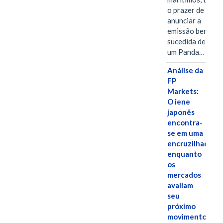
o prazer de
anunciar a
emissão bem-
sucedida de
um Panda…
Análise da
FP
Markets:
O iene
japonês
encontra-
se em uma
encruzilhada
enquanto
os
mercados
avaliam
seu
próximo
movimento.