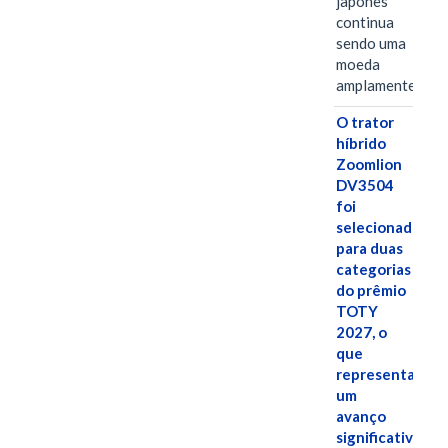
japonês
continua
sendo uma
moeda
amplamente…
O trator
híbrido
Zoomlion
DV3504
foi
selecionado
para duas
categorias
do prêmio
TOTY
2027, o
que
representa
um
avanço
significativo