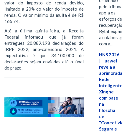
ordenado
valor do imposto de renda devido,
pelo tribunal
limitado a 20% do valor do imposto de
apoia os
renda. O valor mínimo da multa é de R$
esforços de
165,74.
recuperação e
Até a última quinta-feira, a Receita
Bybit expande
Federal informou que já foram
a colaboração
entregues 20.889.198 declarações do
com a…
IRPF 2022, ano-calendário 2021. A
HNS 2026
expectativa é que 34.100.000 de
| Huawei
declarações sejam enviadas até o final
revela a
do prazo.
aprimorada
Rede
Inteligente
Xinghe
com base
na
filosofia
de
"Conectividade
Segura e