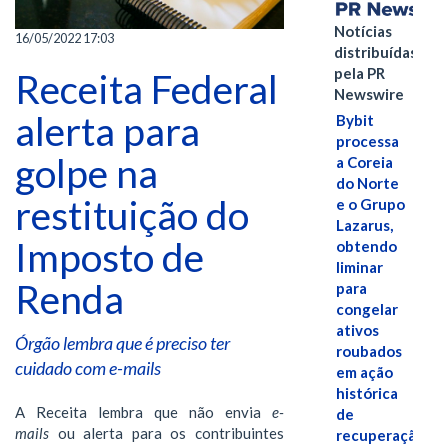
Notícias
16/05/2022 17:03
distribuídas
pela PR
Receita Federal
Newswire
alerta para
Bybit
processa
golpe na
a Coreia
do Norte
restituição do
e o Grupo
Lazarus,
Imposto de
obtendo
liminar
Renda
para
congelar
ativos
Órgão lembra que é preciso ter
roubados
cuidado com e-mails
em ação
histórica
A Receita lembra que não envia
e-
de
mails
ou alerta para os contribuintes
recuperação