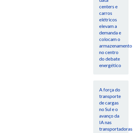
centers e
carros
elétricos
elevam a
demanda e
colocam o
armazenamento
no centro
do debate
energético
A força do
transporte
de cargas
no Sul e o
avanço da
IA nas
transportadoras