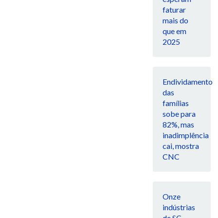
faturar
mais do
que em
2025
Endividamento
das
famílias
sobe para
82%, mas
inadimplência
cai, mostra
CNC
Onze
indústrias
de SC