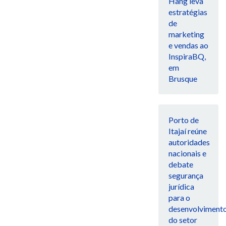
Hang leva
estratégias
de
marketing
e vendas ao
InspiraBQ,
em
Brusque
Porto de
Itajaí reúne
autoridades
nacionais e
debate
segurança
jurídica
para o
desenvolviment
do setor