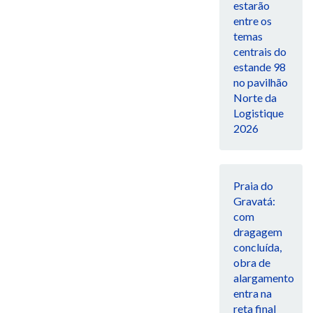
estarão
entre os
temas
centrais do
estande 98
no pavilhão
Norte da
Logistique
2026
Praia do
Gravatá:
com
dragagem
concluída,
obra de
alargamento
entra na
reta final