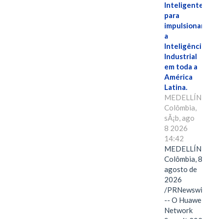
Inteligente"
para
impulsionar
a
Inteligência
Industrial
em toda a
América
Latina.
MEDELLÍN,
Colômbia,
sÃ¡b, ago
8 2026
14:42
MEDELLÍN,
Colômbia, 8 de
agosto de
2026
/PRNewswire/
-- O Huawei
Network