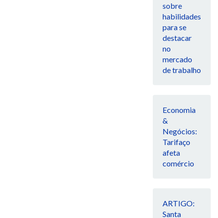
sobre
habilidades
para se
destacar
no
mercado
de trabalho
Economia
&
Negócios:
Tarifaço
afeta
comércio
ARTIGO:
Santa