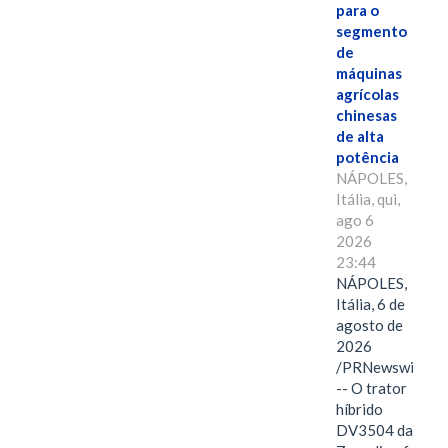
para o
segmento
de
máquinas
agrícolas
chinesas
de alta
potência
NÁPOLES,
Itália, qui,
ago 6
2026
23:44
NÁPOLES,
Itália, 6 de
agosto de
2026
/PRNewswire/
-- O trator
híbrido
DV3504 da