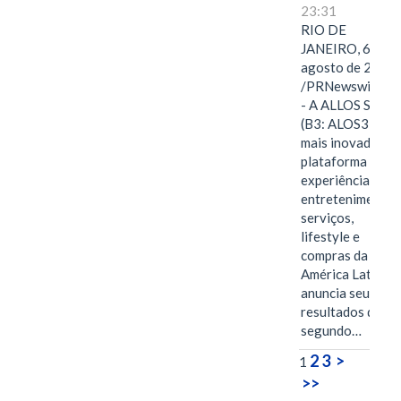
23:31
RIO DE
JANEIRO, 6 de
agosto de 2026
/PRNewswire/ -
- A ALLOS S.A.
(B3: ALOS3), a
mais inovadora
plataforma de
experiências,
entretenimento,
serviços,
lifestyle e
compras da
América Latina
anuncia seus
resultados do
segundo…
2
3
>
1
>>