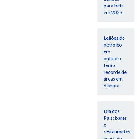
para bets
em 2025
Leilões de
petróleo
em
outubro
terão
recorde de
áreas em
disputa
Dia dos
Pais: bares
e
restaurantes
esperam