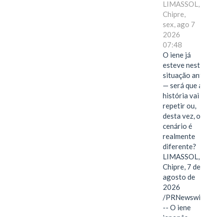
LIMASSOL,
Chipre,
sex, ago 7
2026
07:48
O iene já
esteve nesta
situação antes
— será que a
história vai se
repetir ou,
desta vez, o
cenário é
realmente
diferente?
LIMASSOL,
Chipre, 7 de
agosto de
2026
/PRNewswire/
-- O iene