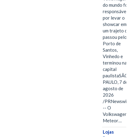
do mundo foi
responsável
por levar o
showcar em
um trajeto que
passou pelo
Porto de
Santos,
Vinhedo e
terminou na
capital
paulistaSÃO
PAULO, 7 de
agosto de
2026
/PRNewswire/
-- O
Volkswagen
Meteor…
Lojas