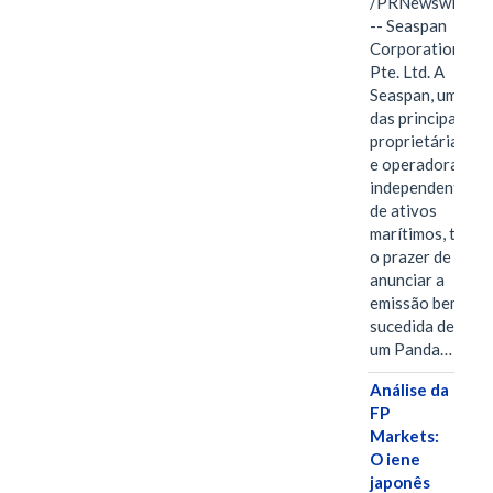
/PRNewswire/
-- Seaspan
Corporation
Pte. Ltd. A
Seaspan, uma
das principais
proprietárias
e operadoras
independentes
de ativos
marítimos, tem
o prazer de
anunciar a
emissão bem-
sucedida de
um Panda…
Análise da
FP
Markets:
O iene
japonês