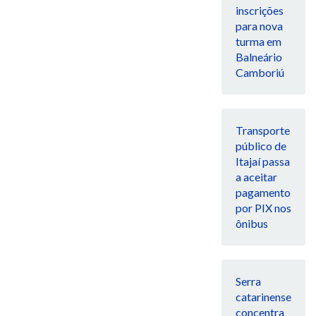
inscrições
para nova
turma em
Balneário
Camboriú
Transporte
público de
Itajaí passa
a aceitar
pagamento
por PIX nos
ônibus
Serra
catarinense
concentra