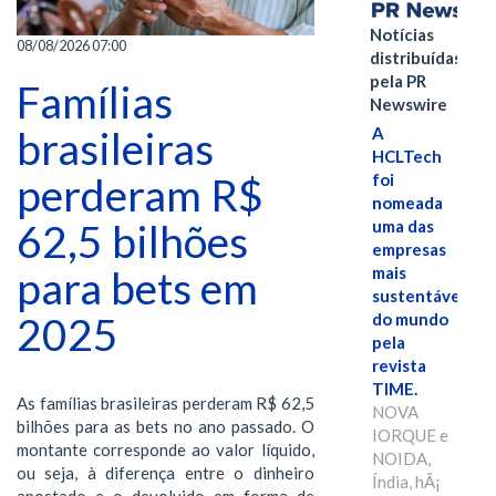
Notícias
08/08/2026 07:00
distribuídas
pela PR
Famílias
Newswire
brasileiras
A
HCLTech
perderam R$
foi
nomeada
62,5 bilhões
uma das
empresas
para bets em
mais
sustentáveis
2025
do mundo
pela
revista
TIME.
As famílias brasileiras perderam R$ 62,5
NOVA
bilhões para as bets no ano passado. O
IORQUE e
montante corresponde ao valor líquido,
NOIDA,
ou seja, à diferença entre o dinheiro
Índia, hÃ¡