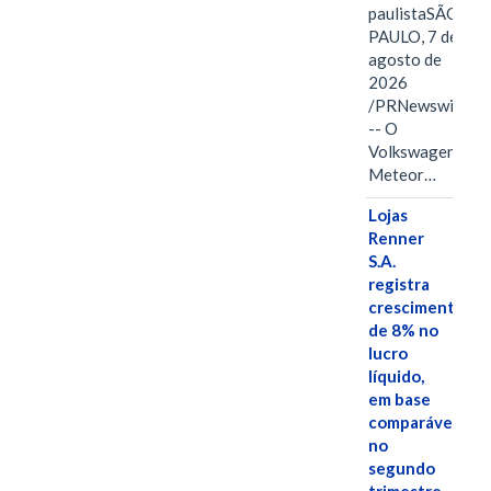
paulistaSÃO
PAULO, 7 de
agosto de
2026
/PRNewswire/
-- O
Volkswagen
Meteor…
Lojas
Renner
S.A.
registra
crescimento
de 8% no
lucro
líquido,
em base
comparável,
no
segundo