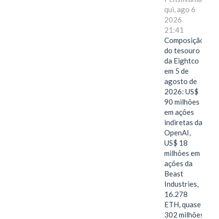
qui, ago 6
2026
21:41
Composição
do tesouro
da Eightco
em 5 de
agosto de
2026: US$
90 milhões
em ações
indiretas da
OpenAI,
US$ 18
milhões em
ações da
Beast
Industries,
16.278
ETH, quase
302 milhões