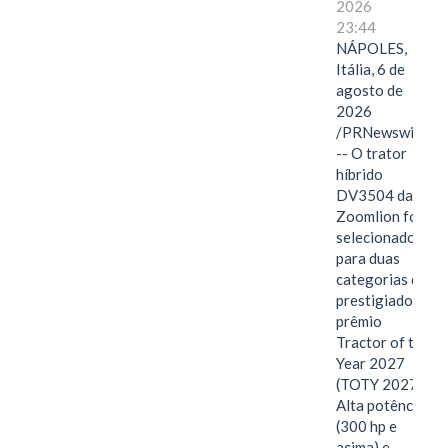
2026
23:44
NÁPOLES,
Itália, 6 de
agosto de
2026
/PRNewswire/
-- O trator
híbrido
DV3504 da
Zoomlion foi
selecionado
para duas
categorias do
prestigiado
prêmio
Tractor of the
Year 2027
(TOTY 2027:
Alta potência
(300 hp e
acima) e…