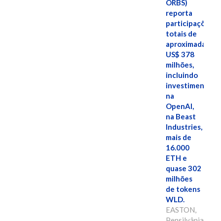
ORBS)
reporta
participações
totais de
aproximadamen
US$ 378
milhões,
incluindo
investimentos
na
OpenAI,
na Beast
Industries,
mais de
16.000
ETH e
quase 302
milhões
de tokens
WLD.
EASTON,
Pensilvânia,