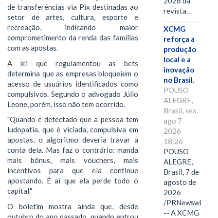
2026 da
de transferências via Pix destinadas ao
revista…
setor de artes, cultura, esporte e
recreação, indicando maior
XCMG
comprometimento da renda das famílias
reforça a
com as apostas.
produção
local e a
A lei que regulamentou as bets
inovação
determina que as empresas bloqueiem o
no Brasil.
acesso de usuários identificados como
POUSO
compulsivos. Segundo o advogado Júlio
ALEGRE,
Leone, porém, isso não tem ocorrido.
Brasil, sex,
"Quando é detectado que a pessoa tem
ago 7
ludopatia, que é viciada, compulsiva em
2026
apostas, o algoritmo deveria travar a
18:26
conta dela. Mas faz o contrário: manda
POUSO
mais bônus, mais vouchers, mais
ALEGRE,
incentivos para que ela continue
Brasil, 7 de
apostando. É aí que ela perde todo o
agosto de
capital."
2026
/PRNewswire/
O boletim mostra ainda que, desde
-- A XCMG
outubro do ano passado, quando entrou