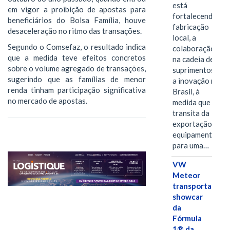
está
em vigor a proibição de apostas para
fortalecendo a
beneficiários do Bolsa Família, houve
fabricação
desaceleração no ritmo das transações.
local, a
Segundo o Comsefaz, o resultado indica
colaboração
que a medida teve efeitos concretos
na cadeia de
sobre o volume agregado de transações,
suprimentos e
sugerindo que as famílias de menor
a inovação no
renda tinham participação significativa
Brasil, à
no mercado de apostas.
medida que
transita da
exportação de
equipamentos
para uma…
VW
Meteor
transporta
showcar
da
Fórmula
1® da