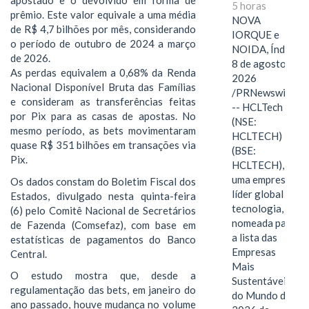
apostado e o devolvido em forma de
5 horas
prêmio. Este valor equivale a uma média
NOVA
de R$ 4,7 bilhões por mês, considerando
IORQUE e
o período de outubro de 2024 a março
NOIDA, Índia,
de 2026.
8 de agosto de
As perdas equivalem a 0,68% da Renda
2026
Nacional Disponível Bruta das Famílias
/PRNewswire/
e consideram as transferências feitas
-- HCLTech
por Pix para as casas de apostas. No
(NSE:
mesmo período, as bets movimentaram
HCLTECH)
quase R$ 351 bilhões em transações via
(BSE:
Pix.
HCLTECH),
uma empresa
Os dados constam do Boletim Fiscal dos
líder global em
Estados, divulgado nesta quinta-feira
tecnologia, foi
(6) pelo Comitê Nacional de Secretários
nomeada para
de Fazenda (Comsefaz), com base em
a lista das
estatísticas de pagamentos do Banco
Empresas
Central.
Mais
O estudo mostra que, desde a
Sustentáveis
regulamentação das bets, em janeiro do
do Mundo de
ano passado, houve mudança no volume