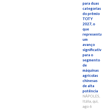
para duas
categorias
do prêmio
TOTY
2027, o
que
representa
um
avanço
significativo
para o
segmento
de
máquinas
agrícolas
chinesas
de alta
potência
NÁPOLES,
Itália, qui,
ago 6