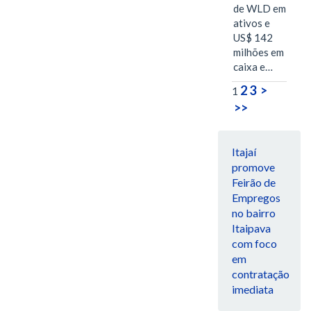
de WLD em
ativos e
US$ 142
milhões em
caixa e…
2
3
>
1
>>
Itajaí
promove
Feirão de
Empregos
no bairro
Itaipava
com foco
em
contratação
imediata