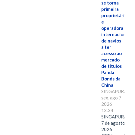
se torna
primeira
proprietária
e
operadora
internacional
de navios
a ter
acesso ao
mercado
de títulos
Panda
Bonds da
China
SINGAPURA,
sex, ago 7
2026
13:34
SINGAPURA,
7 de agosto de
2026