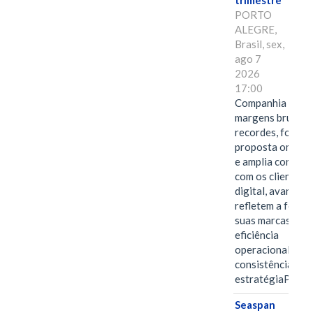
trimestre
PORTO
ALEGRE,
Brasil, sex,
ago 7
2026
17:00
Companhia alcan
margens brutas
recordes, fortal
proposta omnica
e amplia conexã
com os clientes 
digital, avanços 
refletem a força 
suas marcas, a
eficiência
operacional e a
consistência de 
estratégiaPOR
Seaspan