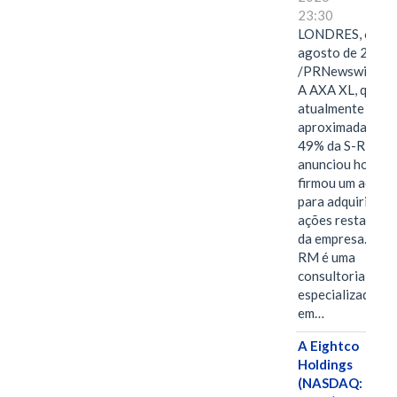
23:30
LONDRES, 6 de
agosto de 2026
/PRNewswire/ -
A AXA XL, que
atualmente deté
aproximadament
49% da S-RM,
anunciou hoje qu
firmou um acord
para adquirir as
ações restantes
da empresa. A S-
RM é uma
consultoria
especializada
em…
A Eightco
Holdings
(NASDAQ: