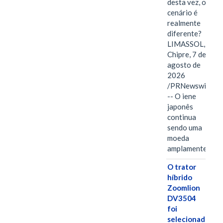
desta vez, o
cenário é
realmente
diferente?
LIMASSOL,
Chipre, 7 de
agosto de
2026
/PRNewswire/
-- O iene
japonês
continua
sendo uma
moeda
amplamente…
O trator
híbrido
Zoomlion
DV3504
foi
selecionado