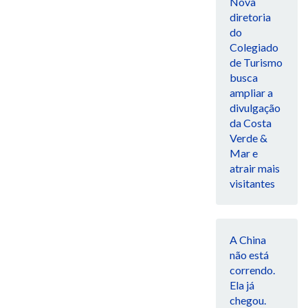
Nova
diretoria
do
Colegiado
de Turismo
busca
ampliar a
divulgação
da Costa
Verde &
Mar e
atrair mais
visitantes
A China
não está
correndo.
Ela já
chegou.