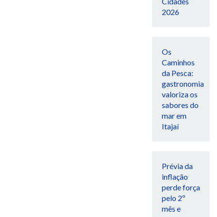
Cidades
2026
Os
Caminhos
da Pesca:
gastronomia
valoriza os
sabores do
mar em
Itajaí
Prévia da
inflação
perde força
pelo 2º
mês e