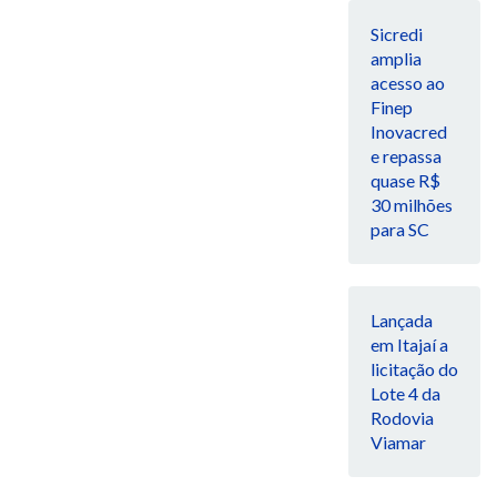
Sicredi
amplia
acesso ao
Finep
Inovacred
e repassa
quase R$
30 milhões
para SC
Lançada
em Itajaí a
licitação do
Lote 4 da
Rodovia
Viamar