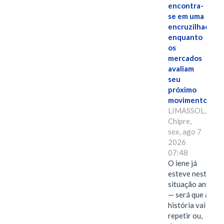
encontra-
se em uma
encruzilhada
enquanto
os
mercados
avaliam
seu
próximo
movimento.
LIMASSOL,
Chipre,
sex, ago 7
2026
07:48
O iene já
esteve nesta
situação antes
— será que a
história vai se
repetir ou,