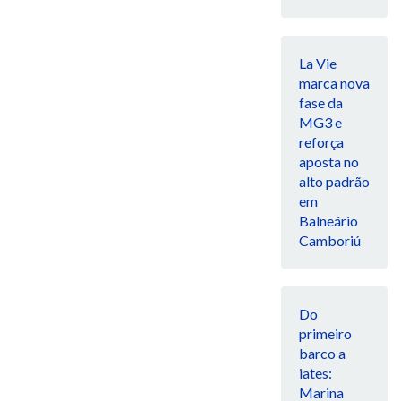
La Vie
marca nova
fase da
MG3 e
reforça
aposta no
alto padrão
em
Balneário
Camboriú
Do
primeiro
barco a
iates:
Marina