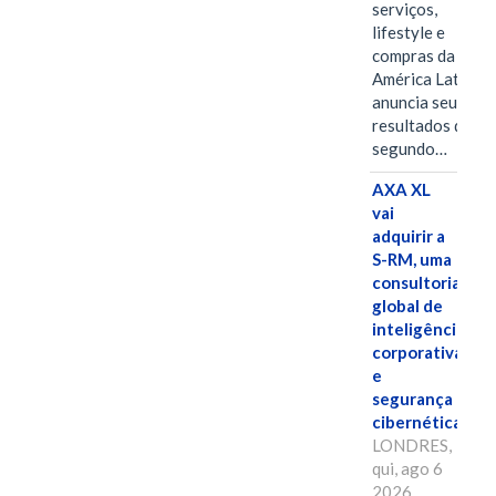
serviços,
lifestyle e
compras da
América Latina
anuncia seus
resultados do
segundo…
AXA XL
vai
adquirir a
S-RM, uma
consultoria
global de
inteligência
corporativa
e
segurança
cibernética
LONDRES,
qui, ago 6
2026