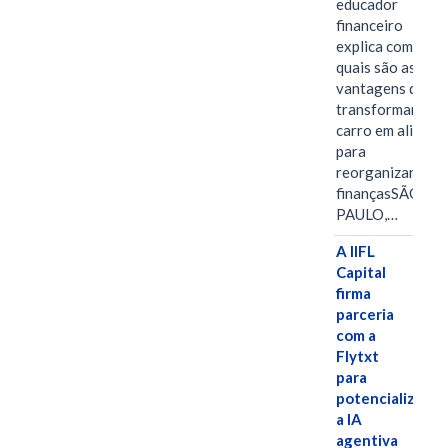
educador
financeiro
explica como e
quais são as
vantagens de
transformar o
carro em aliado
para
reorganizar as
finançasSÃO
PAULO,…
A IIFL
Capital
firma
parceria
com a
Flytxt
para
potencializar
a IA
agentiva