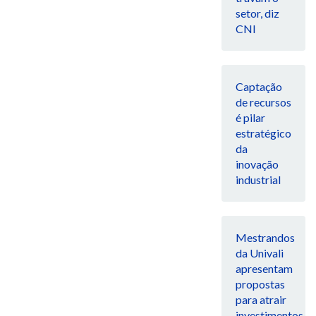
setor, diz
CNI
Captação
de recursos
é pilar
estratégico
da
inovação
industrial
Mestrandos
da Univali
apresentam
propostas
para atrair
investimentos