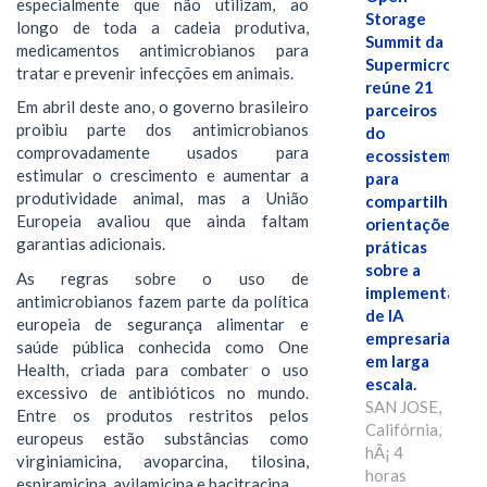
especialmente que não utilizam, ao
Storage
longo de toda a cadeia produtiva,
Summit da
medicamentos antimicrobianos para
Supermicro
tratar e prevenir infecções em animais.
reúne 21
Em abril deste ano, o governo brasileiro
parceiros
proibiu parte dos antimicrobianos
do
comprovadamente usados para
ecossistema
estimular o crescimento e aumentar a
para
produtividade animal, mas a União
compartilhar
Europeia avaliou que ainda faltam
orientações
garantias adicionais.
práticas
sobre a
As regras sobre o uso de
implementação
antimicrobianos fazem parte da política
de IA
europeia de segurança alimentar e
empresarial
saúde pública conhecida como One
em larga
Health, criada para combater o uso
escala.
excessivo de antibióticos no mundo.
SAN JOSE,
Entre os produtos restritos pelos
Califórnia,
europeus estão substâncias como
hÃ¡ 4
virginiamicina, avoparcina, tilosina,
horas
espiramicina, avilamicina e bacitracina.