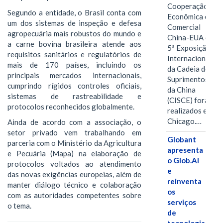
Cooperação
Segundo a entidade, o Brasil conta com
Econômica e
um dos sistemas de inspeção e defesa
Comercial
agropecuária mais robustos do mundo e
China-EUA e a
a carne bovina brasileira atende aos
5ª Exposição
requisitos sanitários e regulatórios de
Internacional
mais de 170 países, incluindo os
da Cadeia de
principais mercados internacionais,
Suprimentos
cumprindo rígidos controles oficiais,
da China
sistemas de rastreabilidade e
(CISCE) foram
protocolos reconhecidos globalmente.
realizados em
Chicago.…
Ainda de acordo com a associação, o
setor privado vem trabalhando em
Globant
parceria com o Ministério da Agricultura
apresenta
e Pecuária (Mapa) na elaboração de
o Glob.AI
protocolos voltados ao atendimento
e
das novas exigências europeias, além de
reinventa
manter diálogo técnico e colaboração
os
com as autoridades competentes sobre
serviços
o tema.
de