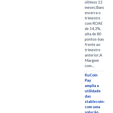
últimos 12
meses;Banco
encerra o
trimestre
com ROAE
de 14,3%,
alta de 80
pontos-base
frente ao
trimestre
anterior;A
Margem
com…
KuCoin
Pay
amplia a
utilidade
das
stablecoins
com uma
solução