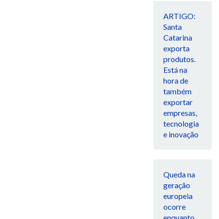
ARTIGO:
Santa
Catarina
exporta
produtos.
Está na
hora de
também
exportar
empresas,
tecnologia
e inovação
Queda na
geração
europeia
ocorre
enquanto