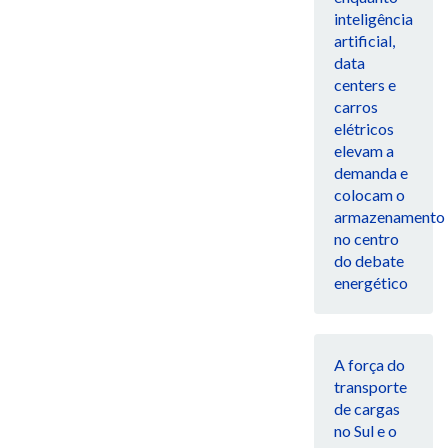
inteligência
artificial,
data
centers e
carros
elétricos
elevam a
demanda e
colocam o
armazenamento
no centro
do debate
energético
A força do
transporte
de cargas
no Sul e o