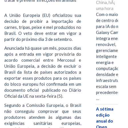
tratar e prevenir infecções em animais
China, hÃ¡
uma hora
Com o maior edif
A União Europeia (EU) oficializou sua
de centro de dad
decisão de proibir a importação de
para IA do mundo
carnes, tripas, peixe e mel produzidos no
Galaxy Campus
Brasil. O veto deve entrar em vigor a
integra energia
partir do próximo dia 3 de setembro.
renovável,
Anunciada há quase um mês, poucos dias
gerenciamento
após a entrada em vigor provisória do
inteligente de
acordo comercial entre Mercosul e
energia e
União Europeia, a decisão de excluir o
computação de a
Brasil da lista de países autorizados a
densidade em um
exportar esses produtos para os países
infraestrutura d
do bloco europeu foi confirmada em um
escala sem
documento oficial publicado no Diário
precedentes.Ula
Oficial da UE na sexta-feira (5).
…
Segundo a Comissão Europeia, o Brasil
A sétima
não conseguiu comprovar que seus
edição
produtores atendem às algumas das
anual do
exigências sanitárias europeias,
Open