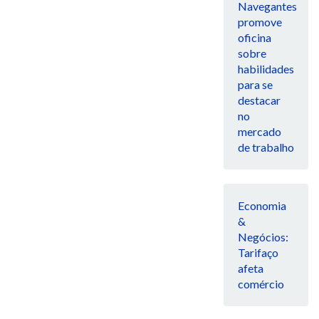
Navegantes
promove
oficina
sobre
habilidades
para se
destacar
no
mercado
de trabalho
Economia
&
Negócios:
Tarifaço
afeta
comércio