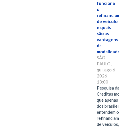
funciona
o
refinanciament
de veículo
e quais
são as
vantagens
da
modalidade?
SÃO
PAULO,
qui, ago 6
2026
13:00
Pesquisa da
Creditas mostra
que apenas 28%
dos brasileiros
entendem o
refinanciamento
de veículos,