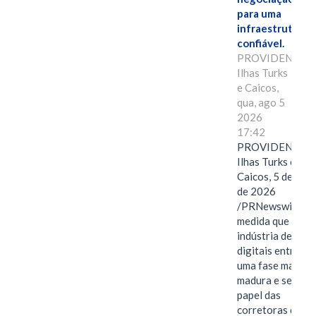
para uma
infraestrutura
confiável.
PROVIDENCIAL
Ilhas Turks
e Caicos,
qua, ago 5
2026
17:42
PROVIDENCIAL
Ilhas Turks e
Caicos, 5 de ago
de 2026
/PRNewswire/ --
medida que a
indústria de ativ
digitais entra em
uma fase mais
madura e seletiva
papel das
corretoras de