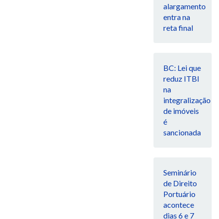
alargamento
entra na
reta final
BC: Lei que
reduz ITBI
na
integralização
de imóveis
é
sancionada
Seminário
de Direito
Portuário
acontece
dias 6 e 7