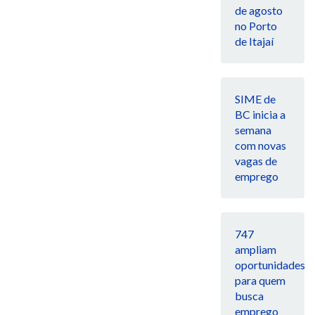
de agosto
no Porto
de Itajaí
SIME de
BC inicia a
semana
com novas
vagas de
emprego
747
ampliam
oportunidades
para quem
busca
emprego