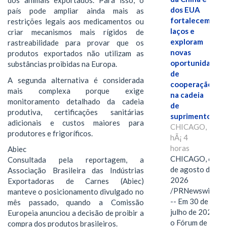
dos animais exportados. Para isso, o
dos EUA
país pode ampliar ainda mais as
fortalecem
restrições legais aos medicamentos ou
laços e
criar mecanismos mais rígidos de
exploram
rastreabilidade para provar que os
novas
produtos exportados não utilizam as
oportunidades
substâncias proibidas na Europa.
de
A segunda alternativa é considerada
cooperação
mais complexa porque exige
na cadeia
monitoramento detalhado da cadeia
de
produtiva, certificações sanitárias
suprimentos.
adicionais e custos maiores para
CHICAGO,
produtores e frigoríficos.
hÃ¡ 4
horas
Abiec
CHICAGO, 6
Consultada pela reportagem, a
de agosto de
Associação Brasileira das Indústrias
2026
Exportadoras de Carnes (Abiec)
/PRNewswire/
manteve o posicionamento divulgado no
-- Em 30 de
mês passado, quando a Comissão
julho de 2026,
Europeia anunciou a decisão de proibir a
o Fórum de
compra dos produtos brasileiros.