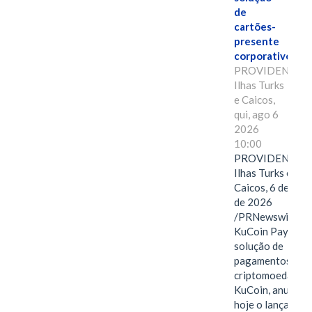
de
cartões-
presente
corporativos.
PROVIDENCIAL
Ilhas Turks
e Caicos,
qui, ago 6
2026
10:00
PROVIDENCIAL
Ilhas Turks e
Caicos, 6 de ago
de 2026
/PRNewswire/ --
KuCoin Pay,
solução de
pagamentos em
criptomoedas da
KuCoin, anuncio
hoje o lançamen