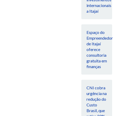
internacionais
a Itajaí
Espaço do
Empreendedor
de Itajaí
oferece
consultoria
gratuita em
finanças
CNI cobra
urgência na
redução do
Custo
Brasil, que