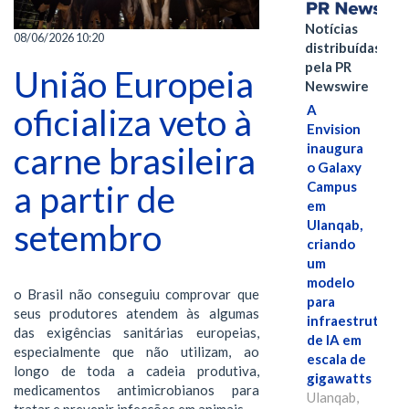
Notícias
08/06/2026 10:20
distribuídas
pela PR
União Europeia
Newswire
oficializa veto à
A
Envision
carne brasileira
inaugura
o Galaxy
a partir de
Campus
em
setembro
Ulanqab,
criando
um
modelo
o Brasil não conseguiu comprovar que
para
seus produtores atendem às algumas
infraestrutura
das exigências sanitárias europeias,
de IA em
especialmente que não utilizam, ao
escala de
longo de toda a cadeia produtiva,
gigawatts
medicamentos antimicrobianos para
Ulanqab,