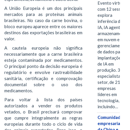
Evento virtual
A União Europeia é um dos principais
com 12 sessões
mercados para as proteínas animais
explora
brasileiras. No caso da carne bovina, o
inferência de
bloco europeu aparece entre os maiores
IA, IA agentiva,
destinos das exportações brasileiras em
armazenamento
valor.
em nuvem e
gerenciamento
A cautela europeia não significa
de dados para
necessariamente que a carne brasileira
implantações
esteja contaminada por medicamentos.
de IA em
O principal ponto da decisão europeia é
produção. 38
regulatório e envolve rastreabilidade
especialistas do
sanitária, certificação e comprovação
setor, de 21
documental sobre o uso dos
empresas
medicamentos.
líderes em
Para voltar à lista dos países
tecnologia,
autorizados a vender os produtos
incluindo…
vetados, o Brasil precisará comprovar
Comunidades
que cumpre integralmente as regras
empresariais
europeias durante todo o ciclo de vida
da China e