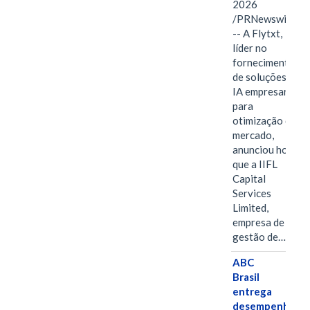
2026
/PRNewswire/
-- A Flytxt,
líder no
fornecimento
de soluções de
IA empresarial
para
otimização de
mercado,
anunciou hoje
que a IIFL
Capital
Services
Limited,
empresa de
gestão de…
ABC
Brasil
entrega
desempenho