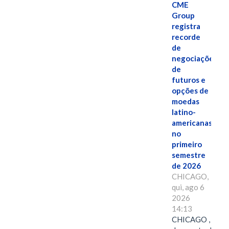
CME
Group
registra
recorde
de
negociações
de
futuros e
opções de
moedas
latino-
americanas
no
primeiro
semestre
de 2026
CHICAGO,
qui, ago 6
2026
14:13
CHICAGO , 6