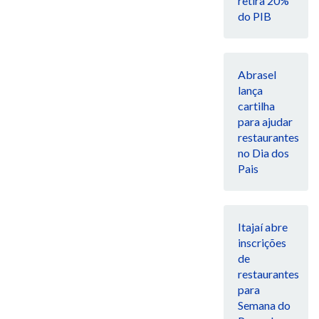
retira 20%
do PIB
Abrasel
lança
cartilha
para ajudar
restaurantes
no Dia dos
Pais
Itajaí abre
inscrições
de
restaurantes
para
Semana do