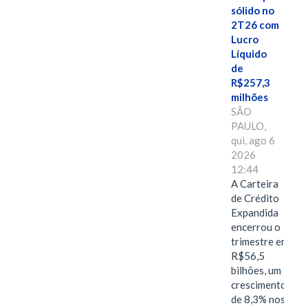
sólido no
2T26 com
Lucro
Líquido
de
R$257,3
milhões
SÃO
PAULO,
qui, ago 6
2026
12:44
A Carteira
de Crédito
Expandida
encerrou o
trimestre em
R$56,5
bilhões, um
crescimento
de 8,3% nos