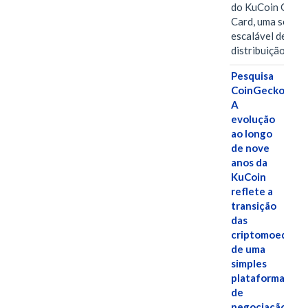
do KuCoin Gift
Card, uma soluç
escalável de
distribuição de…
Pesquisa
CoinGecko:
A
evolução
ao longo
de nove
anos da
KuCoin
reflete a
transição
das
criptomoedas
de uma
simples
plataforma
de
negociação