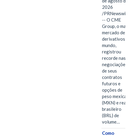
de agosto de
2026
/PRNewswire/
-- O CME
Group, o maior
mercado de
derivativos do
mundo,
registrou
recorde nas
negociações
de seus
contratos
futuros e
opções de
peso mexicano
(MXN) e real
brasileiro
(BRL) de
volume…
Como