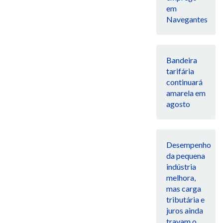
em
Navegantes
Bandeira
tarifária
continuará
amarela em
agosto
Desempenho
da pequena
indústria
melhora,
mas carga
tributária e
juros ainda
travam o