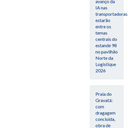
avanço da
IA nas
transportadoras
estarão
entre os
temas
centrais do
estande 98
no pavilhão
Norte da
Logistique
2026
Praia do
Gravatá:
com
dragagem
concluída,
obra de