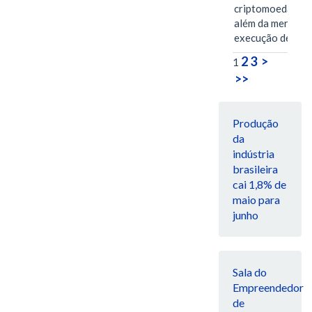
criptomoedas va
além da mera
execução de…
2
3
>
1
>>
Produção
da
indústria
brasileira
cai 1,8% de
maio para
junho
Sala do
Empreendedor
de