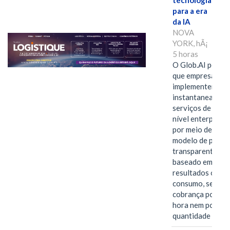
tecnologia
para a era
da IA
NOVA
YORK, hÃ¡
5 horas
O Glob.AI permit
que empresas
implementem
instantaneamen
serviços de IA de
nível enterprise
por meio de um
modelo de preço
transparente,
baseado em
resultados ou
consumo, sem
cobrança por
hora nem por
quantidade de…