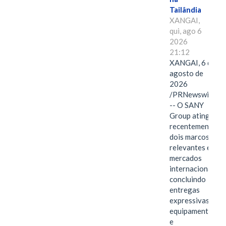
Tailândia
XANGAI,
qui, ago 6
2026
21:12
XANGAI, 6 de
agosto de
2026
/PRNewswire/
-- O SANY
Group atingiu
recentemente
dois marcos
relevantes em
mercados
internacionais,
concluindo
entregas
expressivas de
equipamentos
e