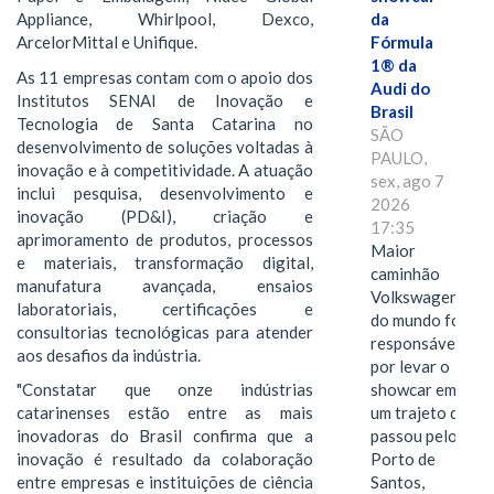
da
Appliance, Whirlpool, Dexco,
Fórmula
ArcelorMittal e Unifique.
1® da
As 11 empresas contam com o apoio dos
Audi do
Institutos SENAI de Inovação e
Brasil
Tecnologia de Santa Catarina no
SÃO
desenvolvimento de soluções voltadas à
PAULO,
inovação e à competitividade. A atuação
sex, ago 7
inclui pesquisa, desenvolvimento e
2026
inovação (PD&I), criação e
17:35
aprimoramento de produtos, processos
Maior
e materiais, transformação digital,
caminhão
manufatura avançada, ensaios
Volkswagen
laboratoriais, certificações e
do mundo foi
consultorias tecnológicas para atender
responsável
aos desafios da indústria.
por levar o
showcar em
"Constatar que onze indústrias
um trajeto que
catarinenses estão entre as mais
passou pelo
inovadoras do Brasil confirma que a
Porto de
inovação é resultado da colaboração
Santos,
entre empresas e instituições de ciência