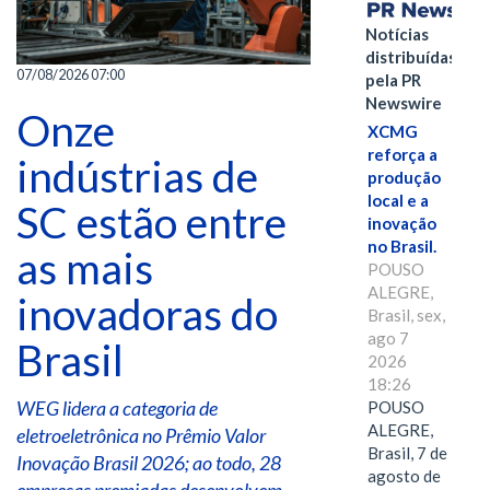
Notícias
distribuídas
07/08/2026 07:00
pela PR
Newswire
Onze
XCMG
reforça a
indústrias de
produção
local e a
SC estão entre
inovação
no Brasil.
as mais
POUSO
ALEGRE,
inovadoras do
Brasil, sex,
ago 7
Brasil
2026
18:26
WEG lidera a categoria de
POUSO
ALEGRE,
eletroeletrônica no Prêmio Valor
Brasil, 7 de
Inovação Brasil 2026; ao todo, 28
agosto de
empresas premiadas desenvolvem