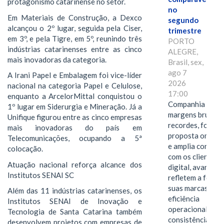
protagonismo catarinense no setor.
no
Em Materiais de Construção, a Dexco
segundo
alcançou o 2º lugar, seguida pela Ciser,
trimestre
em 3º, e pela Tigre, em 5º, reunindo três
PORTO
indústrias catarinenses entre as cinco
ALEGRE,
mais inovadoras da categoria.
Brasil, sex,
ago 7
A Irani Papel e Embalagem foi vice-líder
2026
nacional na categoria Papel e Celulose,
17:00
enquanto a ArcelorMittal conquistou o
Companhia alcan
1º lugar em Siderurgia e Mineração. Já a
margens brutas
Unifique figurou entre as cinco empresas
recordes, fortal
mais inovadoras do país em
proposta omnica
Telecomunicações, ocupando a 5ª
e amplia conexã
colocação.
com os clientes 
Atuação nacional reforça alcance dos
digital, avanços 
Institutos SENAI SC
refletem a força 
suas marcas, a
Além das 11 indústrias catarinenses, os
eficiência
Institutos SENAI de Inovação e
operacional e a
Tecnologia de Santa Catarina também
consistência de 
desenvolvem projetos com empresas de