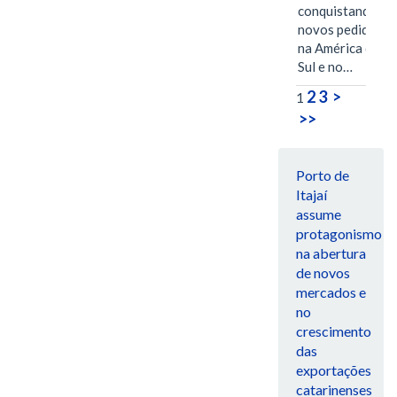
conquistando
novos pedidos
na América do
Sul e no…
2
3
>
1
>>
Porto de
Itajaí
assume
protagonismo
na abertura
de novos
mercados e
no
crescimento
das
exportações
catarinenses