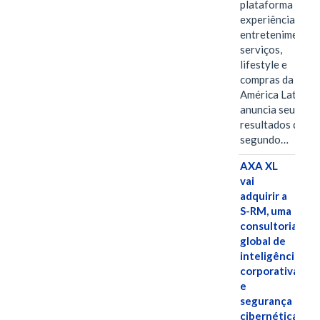
plataforma de
experiências,
entretenimento,
serviços,
lifestyle e
compras da
América Latina
anuncia seus
resultados do
segundo…
AXA XL
vai
adquirir a
S-RM, uma
consultoria
global de
inteligência
corporativa
e
segurança
cibernética