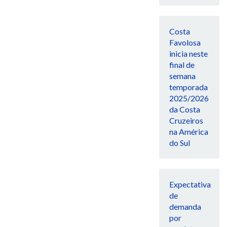
Costa
Favolosa
inicia neste
final de
semana
temporada
2025/2026
da Costa
Cruzeiros
na América
do Sul
Expectativa
de
demanda
por