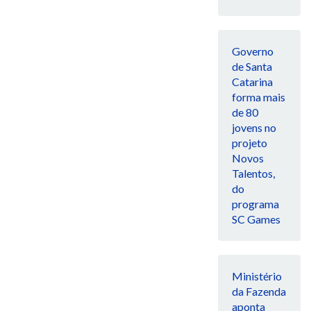
Governo
de Santa
Catarina
forma mais
de 80
jovens no
projeto
Novos
Talentos,
do
programa
SC Games
Ministério
da Fazenda
aponta