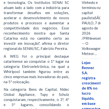
Vinhedo e
e tecnologia. Os Institutos SENAI SC
terminou na
atuam lado a lado com a indústria para
capital
transformar desafios em soluções,
paulistaSÃO
acelerar o desenvolvimento de novos
PAULO, 7 de
produtos e processos e aumentar a
agosto de
competitividade dos negócios. Esse
2026
reconhecimento mostra que Santa
/PRNewswire/
Catarina está no caminho certo ao
-- O
investir em inovação", afirma o diretor
Volkswagen
regional do SENAI/SC, Fabrízio Pereira.
Meteor…
A WEG foi o principal destaque
catarinense ao conquistar o 1º lugar na
Lojas
categoria Eletroeletrônica, na qual a
Renner
Whirlpool também figurou entre as
S.A.
cinco empresas mais inovadoras do país,
registra
na 5ª colocação.
crescimento
de 8% no
Na categoria Bens de Capital, Nidec
lucro
Global Appliance, Tupy e Schulz
líquido,
conquistaram, respectivamente, o 3º, 4º
em base
e 5º lugares, consolidando o
comparável,