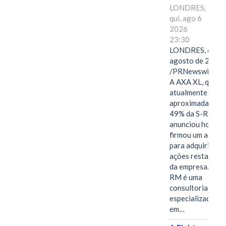
LONDRES,
qui, ago 6
2026
23:30
LONDRES, 6 de
agosto de 2026
/PRNewswire/ -
A AXA XL, que
atualmente deté
aproximadament
49% da S-RM,
anunciou hoje qu
firmou um acord
para adquirir as
ações restantes
da empresa. A S-
RM é uma
consultoria
especializada
em…