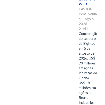
WLD.
EASTON,
Pensilvânia,
qui, ago 6
2026
21:41
Composição
do tesouro
da Eightco
em 5 de
agosto de
2026: US$
90 milhões
em ações
indiretas da
OpenAI,
US$ 18
milhões em
ações da
Beast
Industries,