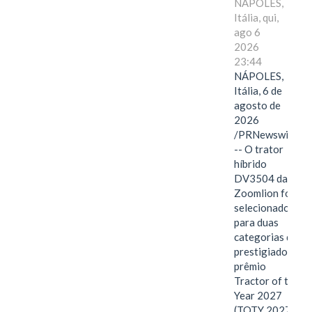
NÁPOLES,
Itália, qui,
ago 6
2026
23:44
NÁPOLES,
Itália, 6 de
agosto de
2026
/PRNewswire/
-- O trator
híbrido
DV3504 da
Zoomlion foi
selecionado
para duas
categorias do
prestigiado
prêmio
Tractor of the
Year 2027
(TOTY 2027: