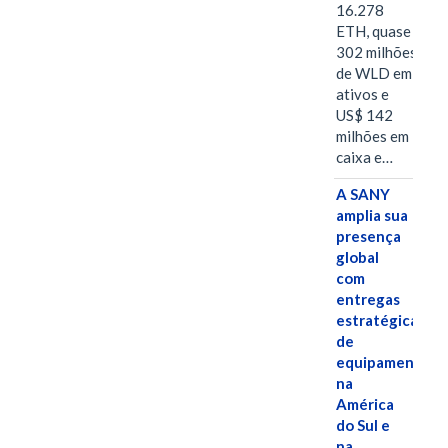
16.278
ETH, quase
302 milhões
de WLD em
ativos e
US$ 142
milhões em
caixa e…
A SANY
amplia sua
presença
global
com
entregas
estratégicas
de
equipamentos
na
América
do Sul e
na