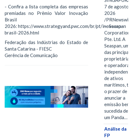
SINGAPURA,
- Confira a lista completa das empresas
7 de agosto de
premiadas no Prêmio Valor Inovação
2026
Brasil
/PRNewswire/
2026: https://www.strategyand.pwc.com/br/pt/inovacao-
-- Seaspan
brasil-2026.html
Corporation
Pte. Ltd. A
Federação das Indústrias do Estado de
Seaspan, uma
Santa Catarina - FIESC
das principais
Gerência de Comunicação
proprietárias
e operadoras
independentes
de ativos
marítimos, tem
o prazer de
anunciar a
emissão bem-
sucedida de
um Panda…
Análise da
FP