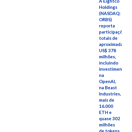
A Eightco
Holdings
(NASDAQ:
ORBS)
reporta
participações
totais de
aproximadamen
US$ 378
milhões,
incluindo
investimentos
na
OpenAI,
na Beast
Industries,
mais de
16.000
ETH e
quase 302
milhões
de tokens