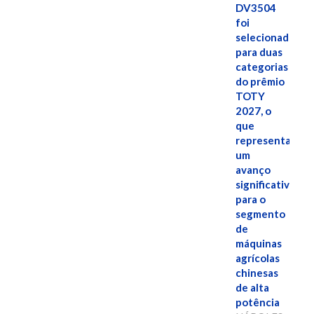
DV3504
foi
selecionado
para duas
categorias
do prêmio
TOTY
2027, o
que
representa
um
avanço
significativo
para o
segmento
de
máquinas
agrícolas
chinesas
de alta
potência