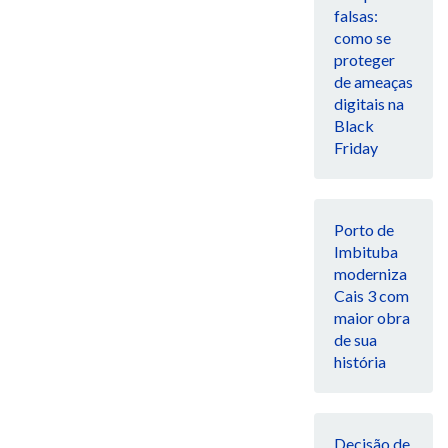
falsas:
como se
proteger
de ameaças
digitais na
Black
Friday
Porto de
Imbituba
moderniza
Cais 3 com
maior obra
de sua
história
Decisão de