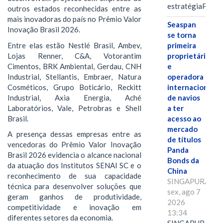
estratégiaPOR
outros estados reconhecidas entre as
mais inovadoras do país no Prêmio Valor
Seaspan
Inovação Brasil 2026.
se torna
Entre elas estão Nestlé Brasil, Ambev,
primeira
Lojas Renner, C&A, Votorantim
proprietária
Cimentos, BRK Ambiental, Gerdau, CNH
e
Industrial, Stellantis, Embraer, Natura
operadora
Cosméticos, Grupo Boticário, Reckitt
internacional
Industrial, Axia Energia, Aché
de navios
Laboratórios, Vale, Petrobras e Shell
a ter
Brasil.
acesso ao
mercado
A presença dessas empresas entre as
de títulos
vencedoras do Prêmio Valor Inovação
Panda
Brasil 2026 evidencia o alcance nacional
Bonds da
da atuação dos Institutos SENAI SC e o
China
reconhecimento de sua capacidade
SINGAPURA,
técnica para desenvolver soluções que
sex, ago 7
geram ganhos de produtividade,
2026
competitividade e inovação em
13:34
diferentes setores da economia.