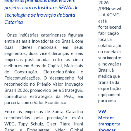
2026
projetos com os Institutos SENAI de
/PRNewswire/
Tecnologia e de Inovação de Santa
-- A XCMG
está
Catarina
fortalecendo a
fabricação
Onze indústrias catarinenses figuram
local, a
entre as mais inovadoras do Brasil, com
colaboração
duas líderes nacionais em seus
na cadeia de
segmentos, duas vice-lideranças e seis
suprimentos e
empresas posicionadas entre as cinco
a inovação no
melhores em Bens de Capital, Materiais
Brasil, à
de Construção, Eletroeletrônica e
medida que
Telecomunicações. O desempenho foi
transita da
reconhecido no Prêmio Valor Inovação
exportação de
Brasil 2026, promovido pela Strategy&,
equipamentos
consultoria estratégica da PwC, em
para uma…
parceria com o Valor Econômico.
VW
Entre as empresas de Santa Catarina
Meteor
reconhecidas pela premiação estão
transporta
WEG, Tupy, Schulz, Ciser, Tigre, Irani
showcar
Papel e Embalagem, Nidec Global