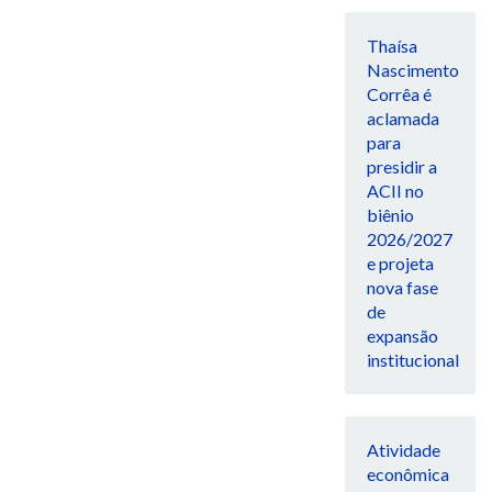
Thaísa
Nascimento
Corrêa é
aclamada
para
presidir a
ACII no
biênio
2026/2027
e projeta
nova fase
de
expansão
institucional
Atividade
econômica