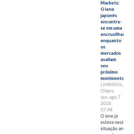
Markets:
O iene
japonês
encontra-
se em uma
encruzilhada
enquanto
os
mercados
avaliam
seu
próximo
movimento.
LIMASSOL,
Chipre,
sex, ago 7
2026
07:48
O iene já
esteve nesta
situação antes