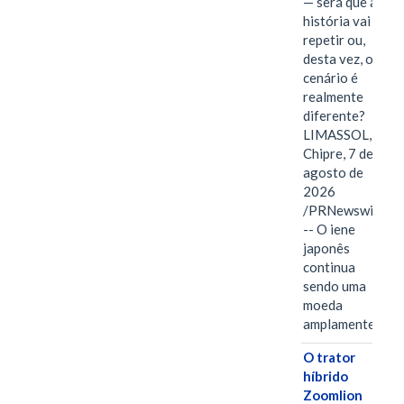
— será que a
história vai se
repetir ou,
desta vez, o
cenário é
realmente
diferente?
LIMASSOL,
Chipre, 7 de
agosto de
2026
/PRNewswire/
-- O iene
japonês
continua
sendo uma
moeda
amplamente…
O trator
híbrido
Zoomlion