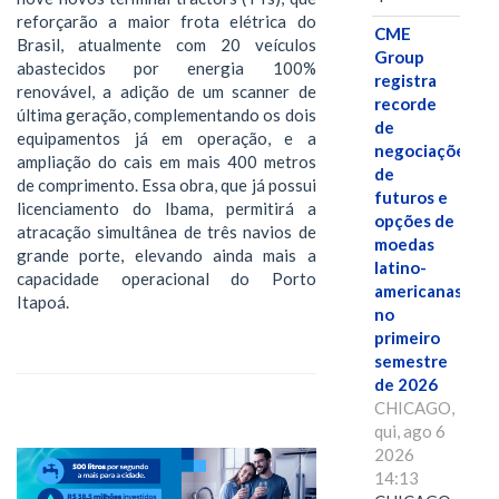
reforçarão a maior frota elétrica do
CME
Brasil, atualmente com 20 veículos
Group
abastecidos por energia 100%
registra
renovável, a adição de um scanner de
recorde
última geração, complementando os dois
de
equipamentos já em operação, e a
negociações
ampliação do cais em mais 400 metros
de
de comprimento. Essa obra, que já possui
futuros e
licenciamento do Ibama, permitirá a
opções de
atracação simultânea de três navios de
moedas
grande porte, elevando ainda mais a
latino-
capacidade operacional do Porto
americanas
Itapoá.
no
primeiro
semestre
de 2026
CHICAGO,
qui, ago 6
2026
14:13