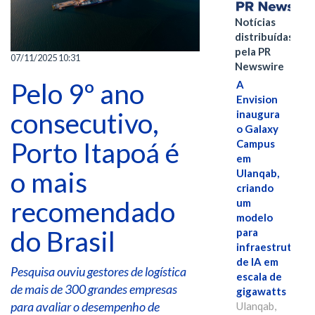
Notícias
distribuídas
pela PR
07/11/2025 10:31
Newswire
Pelo 9º ano
A
Envision
consecutivo,
inaugura
o Galaxy
Porto Itapoá é
Campus
em
o mais
Ulanqab,
criando
recomendado
um
modelo
do Brasil
para
infraestrutura
de IA em
Pesquisa ouviu gestores de logística
escala de
de mais de 300 grandes empresas
gigawatts
para avaliar o desempenho de
Ulanqab,