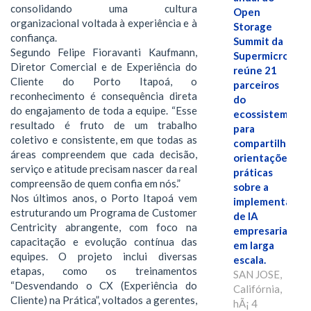
consolidando uma cultura
Open
organizacional voltada à experiência e à
Storage
confiança.
Summit da
Segundo Felipe Fioravanti Kaufmann,
Supermicro
Diretor Comercial e de Experiência do
reúne 21
Cliente do Porto Itapoá, o
parceiros
reconhecimento é consequência direta
do
do engajamento de toda a equipe. “Esse
ecossistema
resultado é fruto de um trabalho
para
coletivo e consistente, em que todas as
compartilhar
áreas compreendem que cada decisão,
orientações
serviço e atitude precisam nascer da real
práticas
compreensão de quem confia em nós.”
sobre a
Nos últimos anos, o Porto Itapoá vem
implementação
estruturando um Programa de Customer
de IA
Centricity abrangente, com foco na
empresarial
capacitação e evolução contínua das
em larga
equipes. O projeto inclui diversas
escala.
etapas, como os treinamentos
SAN JOSE,
“Desvendando o CX (Experiência do
Califórnia,
Cliente) na Prática”, voltados a gerentes,
hÃ¡ 4