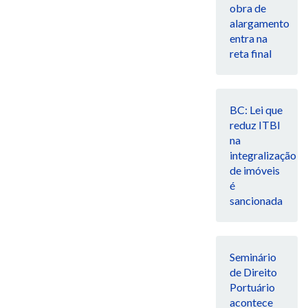
obra de
alargamento
entra na
reta final
BC: Lei que
reduz ITBI
na
integralização
de imóveis
é
sancionada
Seminário
de Direito
Portuário
acontece