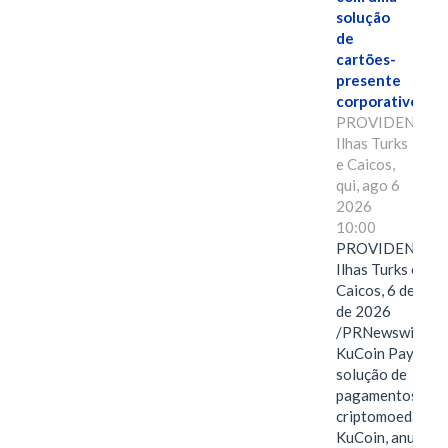
solução
de
cartões-
presente
corporativos.
PROVIDENCIAL
Ilhas Turks
e Caicos,
qui, ago 6
2026
10:00
PROVIDENCIAL
Ilhas Turks e
Caicos, 6 de ago
de 2026
/PRNewswire/ --
KuCoin Pay,
solução de
pagamentos em
criptomoedas da
KuCoin, anuncio