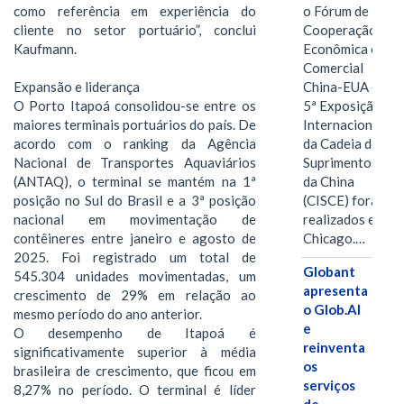
o Fórum de
como referência em experiência do
Cooperação
cliente no setor portuário”, conclui
Econômica e
Kaufmann.
Comercial
China-EUA e a
Expansão e liderança
5ª Exposição
O Porto Itapoá consolidou-se entre os
Internacional
maiores terminais portuários do país. De
da Cadeia de
acordo com o ranking da Agência
Suprimentos
Nacional de Transportes Aquaviários
da China
(ANTAQ), o terminal se mantém na 1ª
(CISCE) foram
posição no Sul do Brasil e a 3ª posição
realizados em
nacional em movimentação de
Chicago.…
contêineres entre janeiro e agosto de
2025. Foi registrado um total de
Globant
545.304 unidades movimentadas, um
apresenta
crescimento de 29% em relação ao
o Glob.AI
mesmo período do ano anterior.
e
O desempenho de Itapoá é
reinventa
significativamente superior à média
os
brasileira de crescimento, que ficou em
serviços
8,27% no período. O terminal é líder