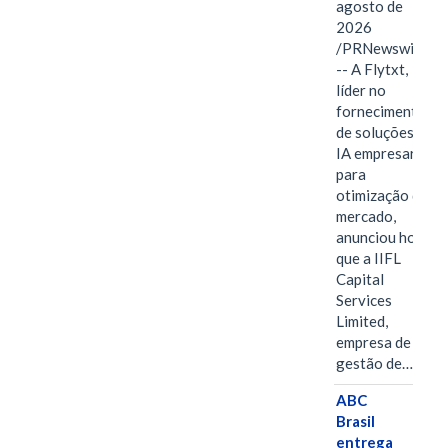
agosto de
2026
/PRNewswire/
-- A Flytxt,
líder no
fornecimento
de soluções de
IA empresarial
para
otimização de
mercado,
anunciou hoje
que a IIFL
Capital
Services
Limited,
empresa de
gestão de…
ABC
Brasil
entrega