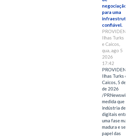
negociação
para uma
infraestrutura
confiável.
PROVIDENCIAL
Ilhas Turks
e Caicos,
qua, ago 5
2026
17:42
PROVIDENCIAL
Ilhas Turks e
Caicos, 5 de ago
de 2026
/PRNewswire/ --
medida que a
indústria de ativ
digitais entra em
uma fase mais
madura e seletiva
papel das