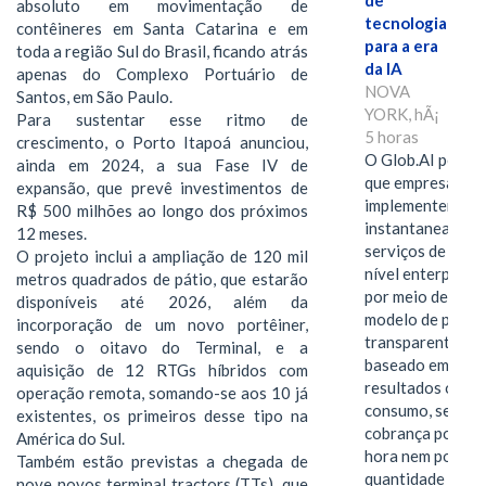
de
absoluto em movimentação de
tecnologia
contêineres em Santa Catarina e em
para a era
toda a região Sul do Brasil, ficando atrás
da IA
apenas do Complexo Portuário de
NOVA
Santos, em São Paulo.
YORK, hÃ¡
Para sustentar esse ritmo de
5 horas
crescimento, o Porto Itapoá anunciou,
O Glob.AI permit
ainda em 2024, a sua Fase IV de
que empresas
expansão, que prevê investimentos de
implementem
R$ 500 milhões ao longo dos próximos
instantaneamen
12 meses.
serviços de IA de
O projeto inclui a ampliação de 120 mil
nível enterprise
metros quadrados de pátio, que estarão
por meio de um
disponíveis até 2026, além da
modelo de preço
incorporação de um novo portêiner,
transparente,
sendo o oitavo do Terminal, e a
baseado em
aquisição de 12 RTGs híbridos com
resultados ou
operação remota, somando-se aos 10 já
consumo, sem
existentes, os primeiros desse tipo na
cobrança por
América do Sul.
hora nem por
Também estão previstas a chegada de
quantidade de…
nove novos terminal tractors (TTs), que