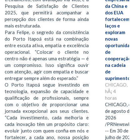
da China e
Pesquisa de Satisfação de Clientes
dos EUA
2025, que permitirá acompanhar a
fortalecem
percepção dos clientes de forma ainda
laços e
mais estruturada.
exploram
Para Felipe, o segredo da consistência
novas
do Porto Itapoá está na combinação
oportunidades
entre escuta ativa, empatia e excelência
de
operacional. “Colocar o cliente no
cooperação
centro não é apenas uma estratégia — é
na cadeia
um compromisso. Isso significa ouvir
de
com atenção, agir com empatia e buscar
suprimentos.
entregar sempre além do esperado.”
CHICAGO,
O Porto Itapoá segue investindo em
hÃ¡ 4
tecnologia, expansão de capacidade e
horas
qualificação de profissionais, sempre
CHICAGO, 6
com o objetivo de proporcionar uma
de agosto de
jornada excepcional aos seus clientes.
2026
“Cada investimento, cada melhoria e
/PRNewswire/
cada inovação têm um propósito claro:
-- Em 30 de
evoluir junto com quem confia em nós e
julho de 2026,
fortalecer, a cada ano, nossa posição