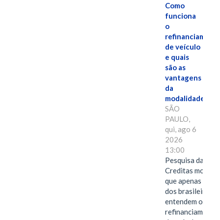
Como
funciona
o
refinanciament
de veículo
e quais
são as
vantagens
da
modalidade?
SÃO
PAULO,
qui, ago 6
2026
13:00
Pesquisa da
Creditas mostra
que apenas 28%
dos brasileiros
entendem o
refinanciamento