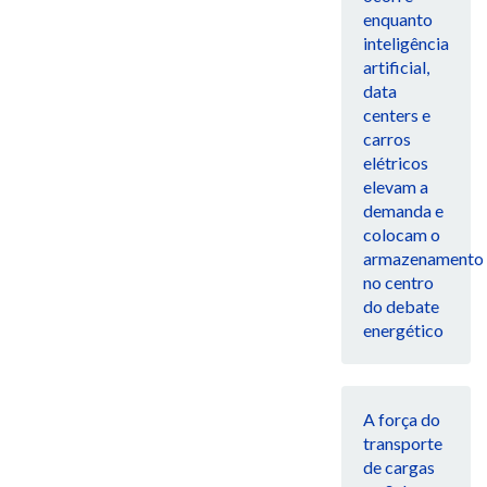
enquanto
inteligência
artificial,
data
centers e
carros
elétricos
elevam a
demanda e
colocam o
armazenamento
no centro
do debate
energético
A força do
transporte
de cargas