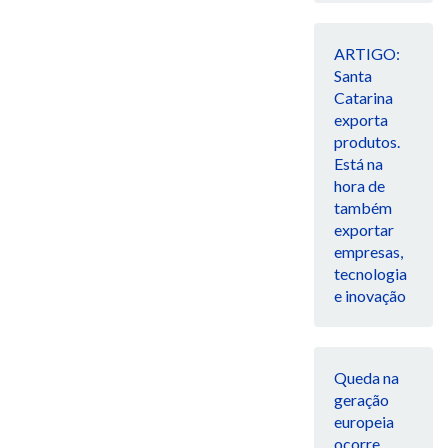
ARTIGO:
Santa
Catarina
exporta
produtos.
Está na
hora de
também
exportar
empresas,
tecnologia
e inovação
Queda na
geração
europeia
ocorre