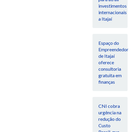
investimentos
internacionais
a Itajaí
Espaço do
Empreendedor
de Itajaí
oferece
consultoria
gratuita em
finanças
CNI cobra
urgência na
redução do
Custo
Brasil, que