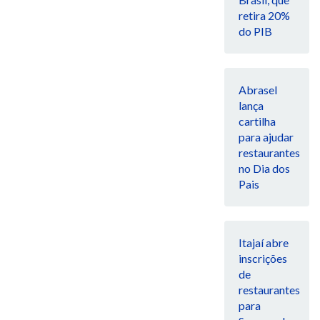
retira 20%
do PIB
Abrasel
lança
cartilha
para ajudar
restaurantes
no Dia dos
Pais
Itajaí abre
inscrições
de
restaurantes
para