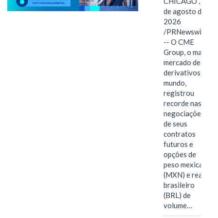
CHICAGO , 6
de agosto de
2026
/PRNewswire/
-- O CME
Group, o maior
mercado de
derivativos do
mundo,
registrou
recorde nas
negociações
de seus
contratos
futuros e
opções de
peso mexicano
(MXN) e real
brasileiro
(BRL) de
volume…