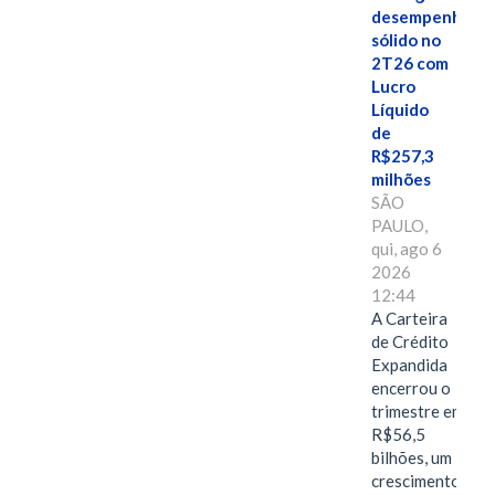
desempenho
sólido no
2T26 com
Lucro
Líquido
de
R$257,3
milhões
SÃO
PAULO,
qui, ago 6
2026
12:44
A Carteira
de Crédito
Expandida
encerrou o
trimestre em
R$56,5
bilhões, um
crescimento