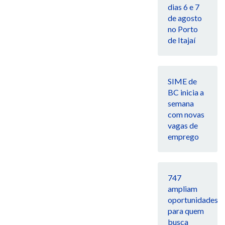
dias 6 e 7
de agosto
no Porto
de Itajaí
SIME de
BC inicia a
semana
com novas
vagas de
emprego
747
ampliam
oportunidades
para quem
busca