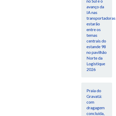
no Sul e o
avanço da
IA nas
transportadoras
estarão
entre os
temas
centrais do
estande 98
no pavilhão
Norte da
Logistique
2026
Praia do
Gravatá:
com
dragagem
concluída,