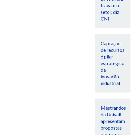
travam o
setor, diz
CNI
Captação
de recursos
é pilar
estratégico
da
inovação
industrial
Mestrandos
da Univali
apresentam
propostas
para atrair