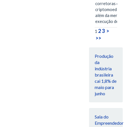
corretoras de
criptomoedas va
além da mera
execução de…
2
3
>
1
>>
Produção
da
indústria
brasileira
cai 1,8% de
maio para
junho
Sala do
Empreendedor