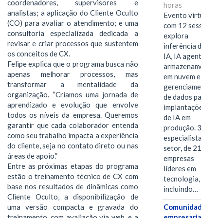
coordenadores, supervisores e
horas
analistas; a aplicação do Cliente Oculto
Evento virtual
(CO) para avaliar o atendimento; e uma
com 12 sessões
consultoria especializada dedicada a
explora
revisar e criar processos que sustentem
inferência de
os conceitos de CX.
IA, IA agentiva,
Felipe explica que o programa busca não
armazenamento
apenas melhorar processos, mas
em nuvem e
transformar a mentalidade da
gerenciamento
organização. “Criamos uma jornada de
de dados para
aprendizado e evolução que envolve
implantações
todos os níveis da empresa. Queremos
de IA em
garantir que cada colaborador entenda
produção. 38
como seu trabalho impacta a experiência
especialistas do
do cliente, seja no contato direto ou nas
setor, de 21
áreas de apoio.”
empresas
Entre as próximas etapas do programa
líderes em
estão o treinamento técnico de CX com
tecnologia,
base nos resultados de dinâmicas como
incluindo…
Cliente Oculto, a disponibilização de
Comunidades
uma versão compacta e gravada do
empresariais
treinamento, com avaliação via web, e a