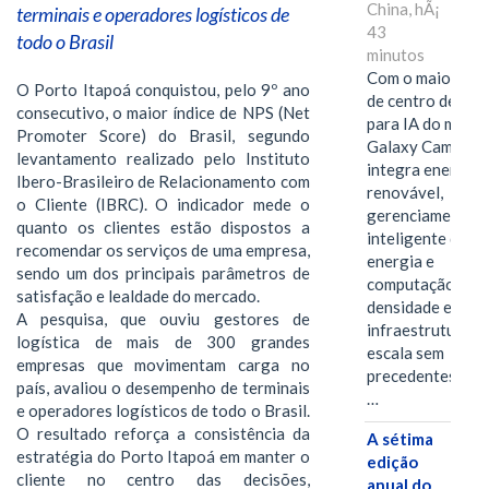
China, hÃ¡
terminais e operadores logísticos de
43
todo o Brasil
minutos
Com o maior edif
O Porto Itapoá conquistou, pelo 9º ano
de centro de dad
consecutivo, o maior índice de NPS (Net
para IA do mundo
Promoter Score) do Brasil, segundo
Galaxy Campus
levantamento realizado pelo Instituto
integra energia
Ibero-Brasileiro de Relacionamento com
renovável,
o Cliente (IBRC). O indicador mede o
gerenciamento
quanto os clientes estão dispostos a
inteligente de
recomendar os serviços de uma empresa,
energia e
sendo um dos principais parâmetros de
computação de a
satisfação e lealdade do mercado.
densidade em um
A pesquisa, que ouviu gestores de
infraestrutura d
logística de mais de 300 grandes
escala sem
empresas que movimentam carga no
precedentes.Ula
país, avaliou o desempenho de terminais
…
e operadores logísticos de todo o Brasil.
O resultado reforça a consistência da
A sétima
estratégia do Porto Itapoá em manter o
edição
cliente no centro das decisões,
anual do