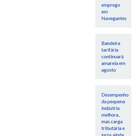
emprego
em
Navegantes
Bandeira
tarifária
continuará
amarela em
agosto
Desempenho
da pequena
indústria
melhora,
mas carga
tributária e
juros ainda