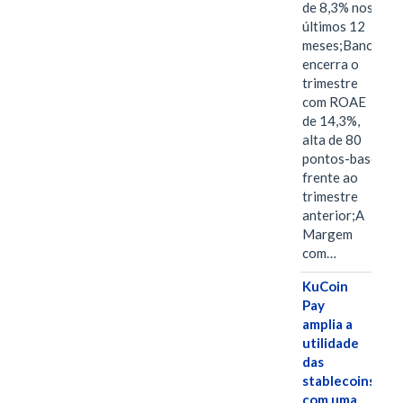
de 8,3% nos
últimos 12
meses;Banco
encerra o
trimestre
com ROAE
de 14,3%,
alta de 80
pontos-base
frente ao
trimestre
anterior;A
Margem
com…
KuCoin
Pay
amplia a
utilidade
das
stablecoins
com uma