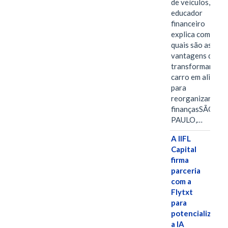
de veículos,
educador
financeiro
explica como e
quais são as
vantagens de
transformar o
carro em aliado
para
reorganizar as
finançasSÃO
PAULO,…
A IIFL
Capital
firma
parceria
com a
Flytxt
para
potencializar
a IA