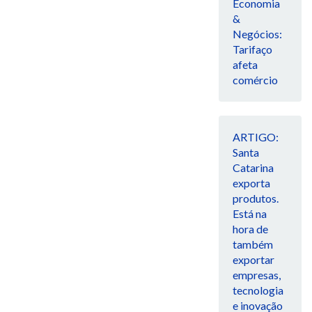
Economia
&
Negócios:
Tarifaço
afeta
comércio
ARTIGO:
Santa
Catarina
exporta
produtos.
Está na
hora de
também
exportar
empresas,
tecnologia
e inovação