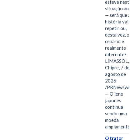
esteve nesta
situação antes
— será que a
história vai se
repetir ou,
desta vez, o
cenário é
realmente
diferente?
LIMASSOL,
Chipre, 7 de
agosto de
2026
/PRNewswire/
-- O iene
japonês
continua
sendo uma
moeda
amplamente…
O trator