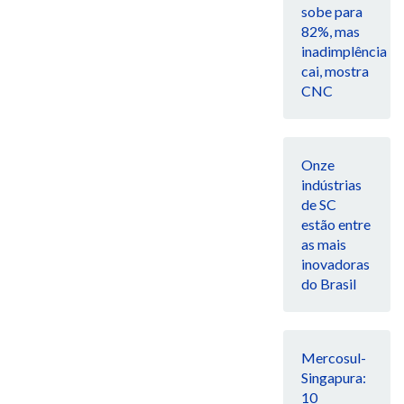
sobe para
82%, mas
inadimplência
cai, mostra
CNC
Onze
indústrias
de SC
estão entre
as mais
inovadoras
do Brasil
Mercosul-
Singapura:
10