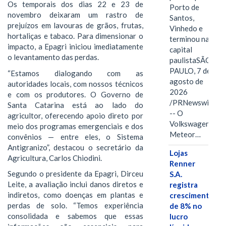
Os temporais dos dias 22 e 23 de
Porto de
novembro deixaram um rastro de
Santos,
prejuízos em lavouras de grãos, frutas,
Vinhedo e
hortaliças e tabaco. Para dimensionar o
terminou na
impacto, a Epagri iniciou imediatamente
capital
o levantamento das perdas.
paulistaSÃO
PAULO, 7 de
“Estamos dialogando com as
agosto de
autoridades locais, com nossos técnicos
2026
e com os produtores. O Governo de
/PRNewswire/
Santa Catarina está ao lado do
-- O
agricultor, oferecendo apoio direto por
Volkswagen
meio dos programas emergenciais e dos
Meteor…
convênios — entre eles, o Sistema
Antigranizo”, destacou o secretário da
Lojas
Agricultura, Carlos Chiodini.
Renner
Segundo o presidente da Epagri, Dirceu
S.A.
Leite, a avaliação inclui danos diretos e
registra
indiretos, como doenças em plantas e
crescimento
perdas de solo. “Temos experiência
de 8% no
consolidada e sabemos que essas
lucro