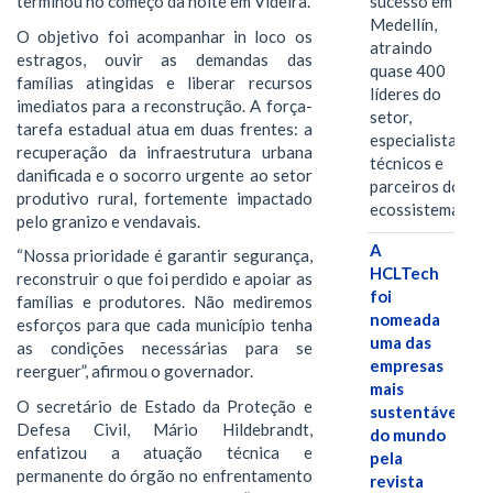
sucesso em
terminou no começo da noite em Videira.
Medellín,
O objetivo foi acompanhar in loco os
atraindo
estragos, ouvir as demandas das
quase 400
famílias atingidas e liberar recursos
líderes do
imediatos para a reconstrução. A força-
setor,
tarefa estadual atua em duas frentes: a
especialistas
recuperação da infraestrutura urbana
técnicos e
danificada e o socorro urgente ao setor
parceiros do
produtivo rural, fortemente impactado
ecossistema.…
pelo granizo e vendavais.
A
“Nossa prioridade é garantir segurança,
HCLTech
reconstruir o que foi perdido e apoiar as
foi
famílias e produtores. Não mediremos
nomeada
esforços para que cada município tenha
uma das
as condições necessárias para se
empresas
reerguer”, afirmou o governador.
mais
O secretário de Estado da Proteção e
sustentáveis
Defesa Civil, Mário Hildebrandt,
do mundo
enfatizou a atuação técnica e
pela
permanente do órgão no enfrentamento
revista