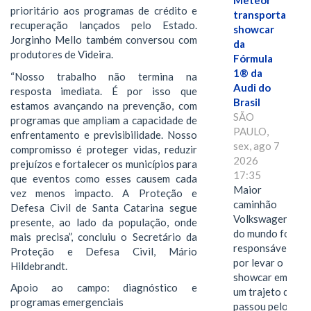
Meteor
prioritário aos programas de crédito e
transporta
recuperação lançados pelo Estado.
showcar
Jorginho Mello também conversou com
da
produtores de Videira.
Fórmula
1® da
“Nosso trabalho não termina na
Audi do
resposta imediata. É por isso que
Brasil
estamos avançando na prevenção, com
SÃO
programas que ampliam a capacidade de
PAULO,
enfrentamento e previsibilidade. Nosso
sex, ago 7
compromisso é proteger vidas, reduzir
2026
prejuízos e fortalecer os municípios para
17:35
que eventos como esses causem cada
Maior
vez menos impacto. A Proteção e
caminhão
Defesa Civil de Santa Catarina segue
Volkswagen
presente, ao lado da população, onde
do mundo foi
mais precisa”, concluiu o Secretário da
responsável
Proteção e Defesa Civil, Mário
por levar o
Hildebrandt.
showcar em
Apoio ao campo: diagnóstico e
um trajeto que
programas emergenciais
passou pelo