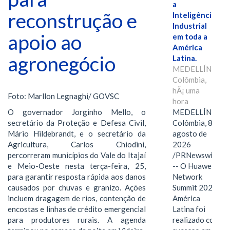
a
reconstrução e
Inteligência
Industrial
apoio ao
em toda a
América
agronegócio
Latina.
MEDELLÍN,
Colômbia,
hÃ¡ uma
Foto: Marllon Legnaghi/ GOVSC
hora
MEDELLÍN,
O governador Jorginho Mello, o
Colômbia, 8 de
secretário da Proteção e Defesa Civil,
agosto de
Mário Hildebrandt, e o secretário da
2026
Agricultura, Carlos Chiodini,
/PRNewswire/
percorreram municípios do Vale do Itajaí
-- O Huawei
e Meio-Oeste nesta terça-feira, 25,
Network
para garantir resposta rápida aos danos
Summit 2026
causados por chuvas e granizo. Ações
América
incluem dragagem de rios, contenção de
Latina foi
encostas e linhas de crédito emergencial
realizado com
para produtores rurais. A agenda