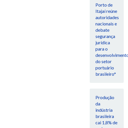
Porto de
Itajaí reúne
autoridades
nacionais e
debate
segurança
jurídica
para o
desenvolviment
do setor
portuário
brasileiro*
Produção
da
indústria
brasileira
cai 1,8% de