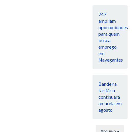
747
ampliam
oportunidades
para quem
busca
emprego
em
Navegantes
Bandeira
tarifária
continuará
amarela em
agosto
Arquivo