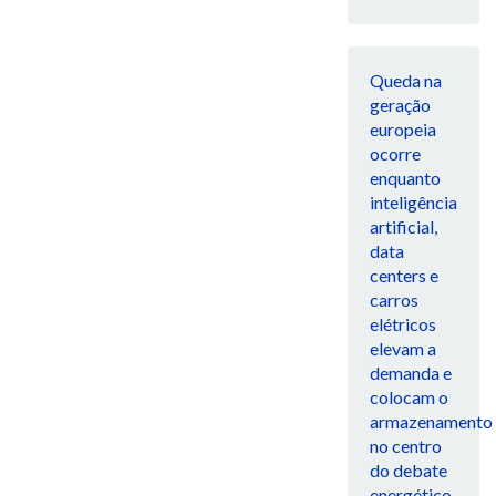
Queda na
geração
europeia
ocorre
enquanto
inteligência
artificial,
data
centers e
carros
elétricos
elevam a
demanda e
colocam o
armazenamento
no centro
do debate
energético