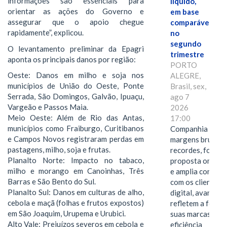
informações são essenciais para
líquido,
orientar as ações do Governo e
em base
assegurar que o apoio chegue
comparável,
rapidamente”, explicou.
no
segundo
O levantamento preliminar da Epagri
trimestre
aponta os principais danos por região:
PORTO
Oeste: Danos em milho e soja nos
ALEGRE,
municípios de União do Oeste, Ponte
Brasil, sex,
Serrada, São Domingos, Galvão, Ipuaçu,
ago 7
Vargeão e Passos Maia.
2026
Meio Oeste: Além de Rio das Antas,
17:00
municípios como Fraiburgo, Curitibanos
Companhia alcan
e Campos Novos registraram perdas em
margens brutas
pastagens, milho, soja e frutas.
recordes, fortal
Planalto Norte: Impacto no tabaco,
proposta omnica
milho e morango em Canoinhas, Três
e amplia conexã
Barras e São Bento do Sul.
com os clientes 
Planalto Sul: Danos em culturas de alho,
digital, avanços 
cebola e maçã (folhas e frutos expostos)
refletem a força 
em São Joaquim, Urupema e Urubici.
suas marcas, a
Alto Vale: Prejuízos severos em cebola e
eficiência