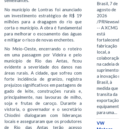
semelhantes.
Brasil, 7 de
No município de Lontras foi anunciado
agosto de
um investimento estratégico de R$ 19
2026
milhões para a dragagem do rio que
/PRNewswire/
corta o município. A obra é fundamental
-- A XCMG
para melhorar o escoamento das águas
está
e mitigar o risco de novas enchentes.
fortalecendo a
fabricação
No Meio-Oeste, encerrando o roteiro
local, a
em uma passagem por Videira e pelo
colaboração
município de Rio das Antas, ficou
na cadeia de
evidente a severidade dos danos nas
suprimentos e
áreas rurais. A cidade, que sofreu com
a inovação no
forte incidência de granizo, registra
Brasil, à
prejuízos significativos em pastagens de
medida que
gado de leite, construções rurais e,
transita da
principalmente, nas lavouras de milho,
exportação de
soja e frutas de caroço. Durante a
equipamentos
vistoria, o governador e o secretário
para uma…
Chiodini dialogaram com lideranças
locais e asseguraram que os produtores
VW
de Rio das Antas terão acesso