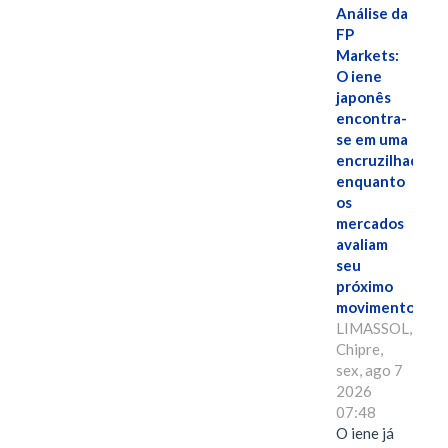
Análise da
FP
Markets:
O iene
japonês
encontra-
se em uma
encruzilhada
enquanto
os
mercados
avaliam
seu
próximo
movimento.
LIMASSOL,
Chipre,
sex, ago 7
2026
07:48
O iene já