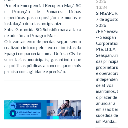
2026
Projeto Emergencial Recupera Maçã SC
13:34
e Proteção de Pomares: Linhas
SINGAPURA,
específicas para reposição de mudas e
7 de agosto de
instalação de telas antigranizo.
2026
Safra Garantida SC: Subsídio para a taxa
/PRNewswire/
de adesão ao Proagro Mais.
-- Seaspan
O levantamento de perdas segue sendo
Corporation
realizado in loco pelos extensionistas da
Pte. Ltd. A
Epagri em parceria com a Defesa Civil e
Seaspan, uma
secretarias municipais, garantindo que
das principais
as políticas públicas alcancem quem mais
proprietárias
precisa com agilidade e precisão.
e operadoras
independentes
de ativos
marítimos, tem
o prazer de
anunciar a
emissão bem-
sucedida de
um Panda…