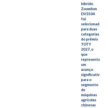
híbrido
Zoomlion
DV3504
foi
selecionado
para duas
categorias
do prêmio
TOTY
2027, o
que
representa
um
avanço
significativo
para o
segmento
de
máquinas
agrícolas
chinesas