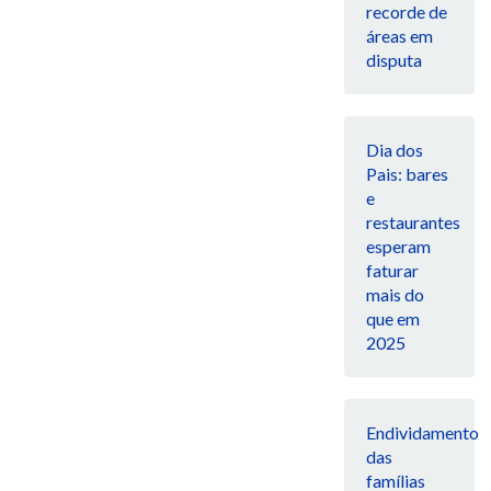
recorde de
áreas em
disputa
Dia dos
Pais: bares
e
restaurantes
esperam
faturar
mais do
que em
2025
Endividamento
das
famílias