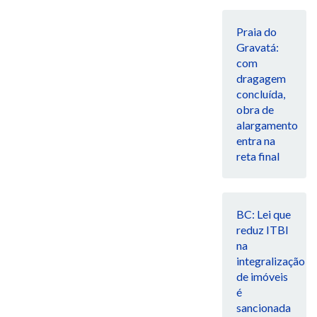
Praia do
Gravatá:
com
dragagem
concluída,
obra de
alargamento
entra na
reta final
BC: Lei que
reduz ITBI
na
integralização
de imóveis
é
sancionada