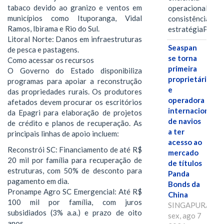
tabaco devido ao granizo e ventos em
operacional e a
municípios como Ituporanga, Vidal
consistência de 
Ramos, Ibirama e Rio do Sul.
estratégiaPOR
Litoral Norte: Danos em infraestruturas
Seaspan
de pesca e pastagens.
se torna
Como acessar os recursos
primeira
O Governo do Estado disponibiliza
proprietária
programas para apoiar a reconstrução
e
das propriedades rurais. Os produtores
operadora
afetados devem procurar os escritórios
internacional
da Epagri para elaboração de projetos
de navios
de crédito e planos de recuperação. As
a ter
principais linhas de apoio incluem:
acesso ao
Reconstrói SC: Financiamento de até R$
mercado
20 mil por família para recuperação de
de títulos
estruturas, com 50% de desconto para
Panda
pagamento em dia.
Bonds da
Pronampe Agro SC Emergencial: Até R$
China
100 mil por família, com juros
SINGAPURA,
subsidiados (3% a.a.) e prazo de oito
sex, ago 7
anos.