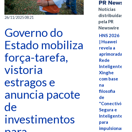
Notícias
distribuídas
26/11/2025 08:21
pela PR
Newswire
Governo do
HNS 2026
Estado mobiliza
| Huawei
revela a
força-tarefa,
aprimorada
Rede
vistoria
Inteligente
Xinghe
estragos e
com base
na
anuncia pacote
filosofia
de
de
"Conectividade
Segura e
investimentos
Inteligente"
para
para
impulsionar