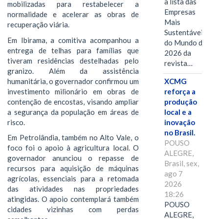
a lista das
mobilizadas para restabelecer a
Empresas
normalidade e acelerar as obras de
Mais
recuperação viária.
Sustentáveis
Em Ibirama, a comitiva acompanhou a
do Mundo de
entrega de telhas para famílias que
2026 da
tiveram residências destelhadas pelo
revista…
granizo. Além da assistência
humanitária, o governador confirmou um
XCMG
investimento milionário em obras de
reforça a
contenção de encostas, visando ampliar
produção
a segurança da população em áreas de
local e a
risco.
inovação
no Brasil.
Em Petrolândia, também no Alto Vale, o
POUSO
foco foi o apoio à agricultura local. O
ALEGRE,
governador anunciou o repasse de
Brasil, sex,
recursos para aquisição de máquinas
ago 7
agrícolas, essenciais para a retomada
2026
das atividades nas propriedades
18:26
atingidas. O apoio contemplará também
POUSO
cidades vizinhas com perdas
ALEGRE,