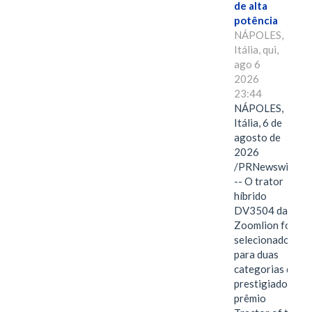
de alta
potência
NÁPOLES,
Itália, qui,
ago 6
2026
23:44
NÁPOLES,
Itália, 6 de
agosto de
2026
/PRNewswire/
-- O trator
híbrido
DV3504 da
Zoomlion foi
selecionado
para duas
categorias do
prestigiado
prêmio