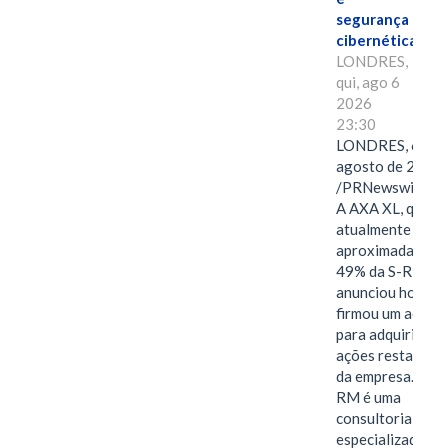
segurança
cibernética
LONDRES,
qui, ago 6
2026
23:30
LONDRES, 6 de
agosto de 2026
/PRNewswire/ -
A AXA XL, que
atualmente deté
aproximadament
49% da S-RM,
anunciou hoje qu
firmou um acord
para adquirir as
ações restantes
da empresa. A S-
RM é uma
consultoria
especializada