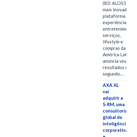
(B3: ALOS3), a
mais inovadora
plataforma de
experiências,
entretenimento,
serviços,
lifestyle e
compras da
América Latina
anuncia seus
resultados do
segundo…
AXA XL
vai
adquirir a
S-RM, uma
consultoria
global de
inteligência
corporativa
e