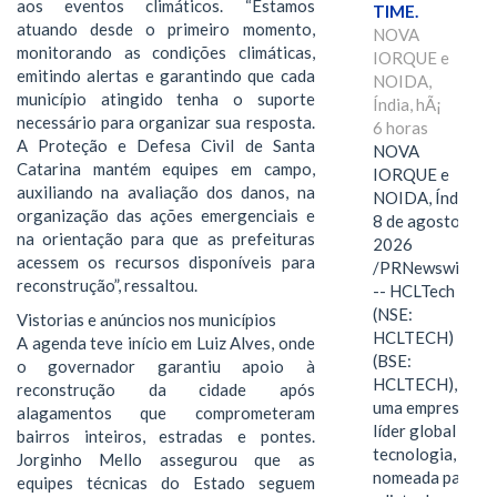
aos eventos climáticos. “Estamos
TIME.
atuando desde o primeiro momento,
NOVA
monitorando as condições climáticas,
IORQUE e
emitindo alertas e garantindo que cada
NOIDA,
município atingido tenha o suporte
Índia, hÃ¡
necessário para organizar sua resposta.
6 horas
A Proteção e Defesa Civil de Santa
NOVA
Catarina mantém equipes em campo,
IORQUE e
auxiliando na avaliação dos danos, na
NOIDA, Índia,
organização das ações emergenciais e
8 de agosto de
na orientação para que as prefeituras
2026
acessem os recursos disponíveis para
/PRNewswire/
reconstrução”, ressaltou.
-- HCLTech
(NSE:
Vistorias e anúncios nos municípios
HCLTECH)
A agenda teve início em Luiz Alves, onde
(BSE:
o governador garantiu apoio à
HCLTECH),
reconstrução da cidade após
uma empresa
alagamentos que comprometeram
líder global em
bairros inteiros, estradas e pontes.
tecnologia, foi
Jorginho Mello assegurou que as
nomeada para
equipes técnicas do Estado seguem