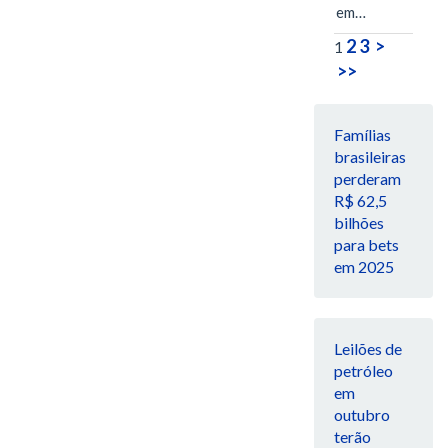
em…
2
3
>
1
>>
Famílias
brasileiras
perderam
R$ 62,5
bilhões
para bets
em 2025
Leilões de
petróleo
em
outubro
terão