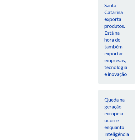
Santa
Catarina
exporta
produtos.
Está na
hora de
também
exportar
empresas,
tecnologia
e inovação
Queda na
geração
europeia
ocorre
enquanto
inteligência