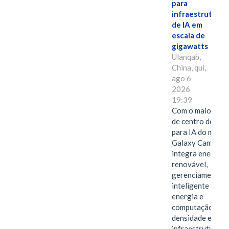
para
infraestrutura
de IA em
escala de
gigawatts
Ulanqab,
China, qui,
ago 6
2026
19:39
Com o maior edif
de centro de dad
para IA do mundo
Galaxy Campus
integra energia
renovável,
gerenciamento
inteligente de
energia e
computação de a
densidade em um
infraestrutura d