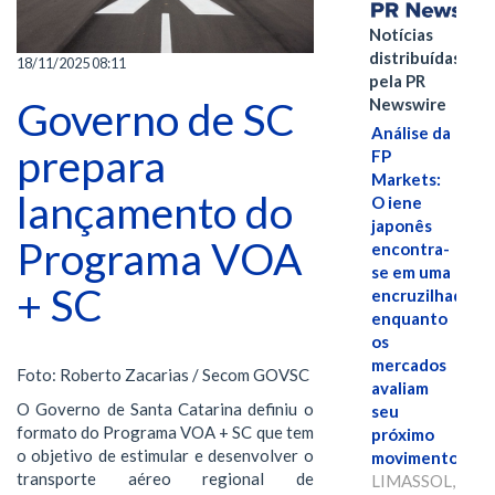
Notícias
distribuídas
18/11/2025 08:11
pela PR
Newswire
Governo de SC
Análise da
prepara
FP
Markets:
lançamento do
O iene
japonês
Programa VOA
encontra-
se em uma
+ SC
encruzilhada
enquanto
os
mercados
Foto: Roberto Zacarias / Secom GOVSC
avaliam
O Governo de Santa Catarina definiu o
seu
formato do Programa VOA + SC que tem
próximo
o objetivo de estimular e desenvolver o
movimento.
transporte aéreo regional de
LIMASSOL,