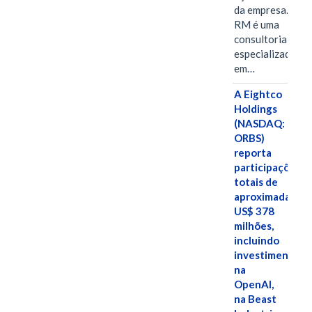
da empresa. A S-
RM é uma
consultoria
especializada
em…
A Eightco
Holdings
(NASDAQ:
ORBS)
reporta
participações
totais de
aproximadamen
US$ 378
milhões,
incluindo
investimentos
na
OpenAI,
na Beast