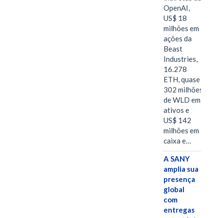
OpenAI,
US$ 18
milhões em
ações da
Beast
Industries,
16.278
ETH, quase
302 milhões
de WLD em
ativos e
US$ 142
milhões em
caixa e…
A SANY
amplia sua
presença
global
com
entregas