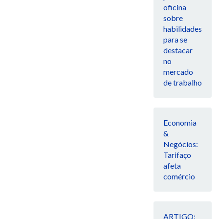
oficina
sobre
habilidades
para se
destacar
no
mercado
de trabalho
Economia
&
Negócios:
Tarifaço
afeta
comércio
ARTIGO: