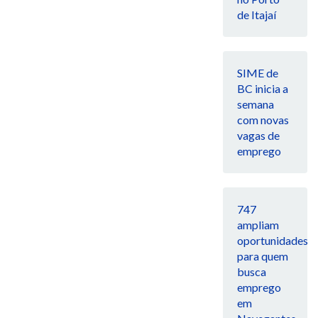
de Itajaí
SIME de
BC inicia a
semana
com novas
vagas de
emprego
747
ampliam
oportunidades
para quem
busca
emprego
em