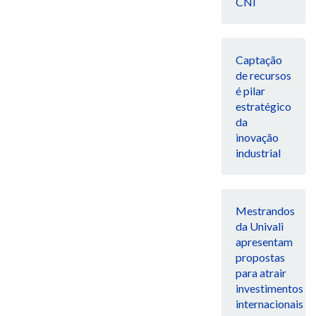
CNI
Captação
de recursos
é pilar
estratégico
da
inovação
industrial
Mestrandos
da Univali
apresentam
propostas
para atrair
investimentos
internacionais