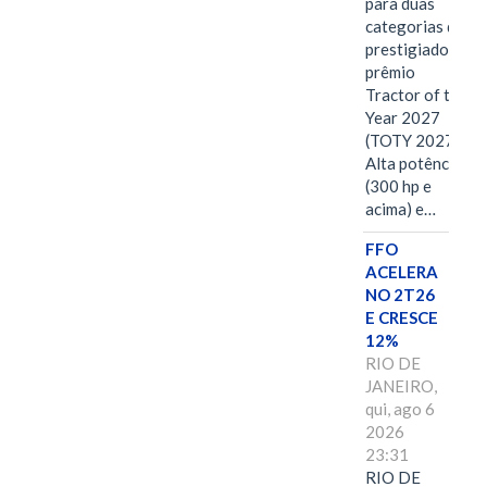
para duas
categorias do
prestigiado
prêmio
Tractor of the
Year 2027
(TOTY 2027:
Alta potência
(300 hp e
acima) e…
FFO
ACELERA
NO 2T26
E CRESCE
12%
RIO DE
JANEIRO,
qui, ago 6
2026
23:31
RIO DE