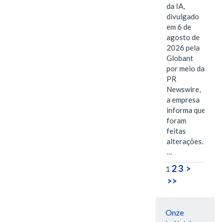
da IA,
divulgado
em 6 de
agosto de
2026 pela
Globant
por meio da
PR
Newswire,
a empresa
informa que
foram
feitas
alterações.
…
2
3
>
1
>>
Onze