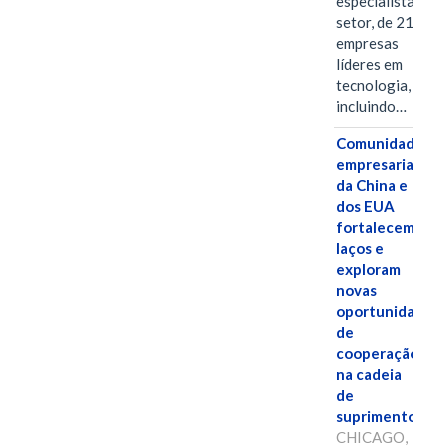
especialistas do
setor, de 21
empresas
líderes em
tecnologia,
incluindo…
Comunidades
empresariais
da China e
dos EUA
fortalecem
laços e
exploram
novas
oportunidades
de
cooperação
na cadeia
de
suprimentos.
CHICAGO,