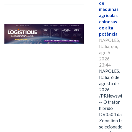
de
máquinas
agrícolas
chinesas
de alta
potência
NÁPOLES,
Itália, qui,
ago 6
2026
23:44
NÁPOLES,
Itália, 6 de
agosto de
2026
/PRNewswire/
-- O trator
híbrido
DV3504 da
Zoomlion foi
selecionado