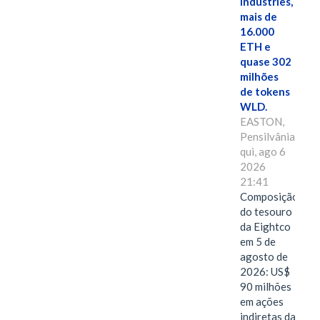
Industries,
mais de
16.000
ETH e
quase 302
milhões
de tokens
WLD.
EASTON,
Pensilvânia,
qui, ago 6
2026
21:41
Composição
do tesouro
da Eightco
em 5 de
agosto de
2026: US$
90 milhões
em ações
indiretas da