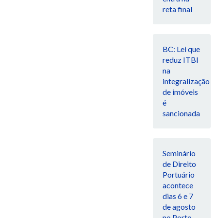
reta final
BC: Lei que
reduz ITBI
na
integralização
de imóveis
é
sancionada
Seminário
de Direito
Portuário
acontece
dias 6 e 7
de agosto
no Porto