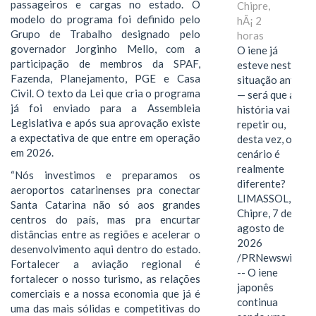
passageiros e cargas no estado. O
Chipre,
modelo do programa foi definido pelo
hÃ¡ 2
Grupo de Trabalho designado pelo
horas
governador Jorginho Mello, com a
O iene já
participação de membros da SPAF,
esteve nesta
Fazenda, Planejamento, PGE e Casa
situação antes
Civil. O texto da Lei que cria o programa
— será que a
já foi enviado para a Assembleia
história vai se
Legislativa e após sua aprovação existe
repetir ou,
a expectativa de que entre em operação
desta vez, o
em 2026.
cenário é
realmente
“Nós investimos e preparamos os
diferente?
aeroportos catarinenses pra conectar
LIMASSOL,
Santa Catarina não só aos grandes
Chipre, 7 de
centros do país, mas pra encurtar
agosto de
distâncias entre as regiões e acelerar o
2026
desenvolvimento aqui dentro do estado.
/PRNewswire/
Fortalecer a aviação regional é
-- O iene
fortalecer o nosso turismo, as relações
japonês
comerciais e a nossa economia que já é
continua
uma das mais sólidas e competitivas do