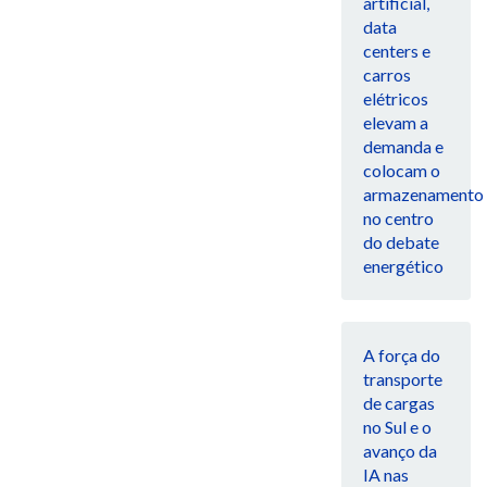
artificial,
data
centers e
carros
elétricos
elevam a
demanda e
colocam o
armazenamento
no centro
do debate
energético
A força do
transporte
de cargas
no Sul e o
avanço da
IA nas