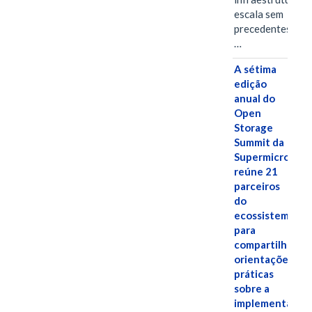
escala sem
precedentes.Ula
…
A sétima
edição
anual do
Open
Storage
Summit da
Supermicro
reúne 21
parceiros
do
ecossistema
para
compartilhar
orientações
práticas
sobre a
implementação