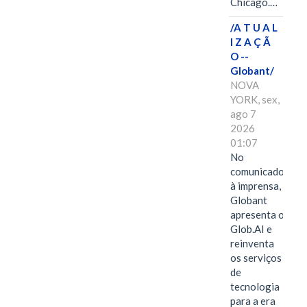
Chicago.…
/A T U A L
I Z A Ç Ã
O --
Globant/
NOVA
YORK, sex,
ago 7
2026
01:07
No
comunicado
à imprensa,
Globant
apresenta o
Glob.AI e
reinventa
os serviços
de
tecnologia
para a era