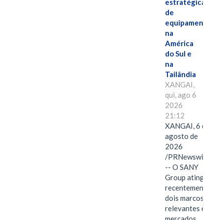
estratégicas
de
equipamentos
na
América
do Sul e
na
Tailândia
XANGAI,
qui, ago 6
2026
21:12
XANGAI, 6 de
agosto de
2026
/PRNewswire/
-- O SANY
Group atingiu
recentemente
dois marcos
relevantes em
mercados