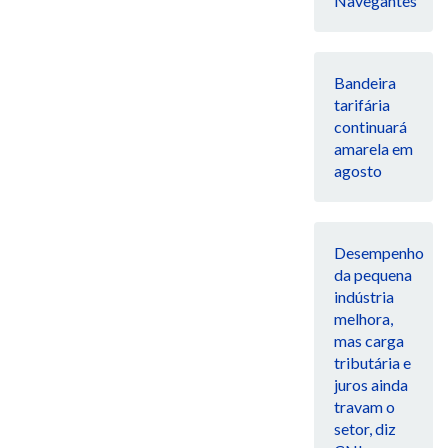
Navegantes
Bandeira
tarifária
continuará
amarela em
agosto
Desempenho
da pequena
indústria
melhora,
mas carga
tributária e
juros ainda
travam o
setor, diz