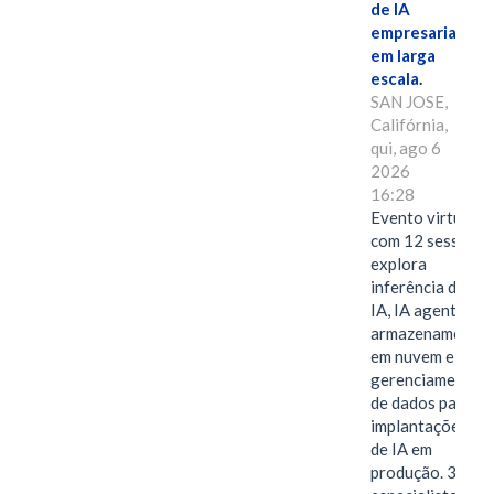
de IA
empresarial
em larga
escala.
SAN JOSE,
Califórnia,
qui, ago 6
2026
16:28
Evento virtual
com 12 sessões
explora
inferência de
IA, IA agentiva,
armazenamento
em nuvem e
gerenciamento
de dados para
implantações
de IA em
produção. 38