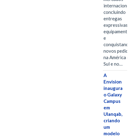
internacionais,
concluindo
entregas
expressivas de
equipamentos
e
conquistando
novos pedidos
na América do
Sul e no…
A
Envision
inaugura
o Galaxy
Campus
em
Ulanqab,
criando
um
modelo