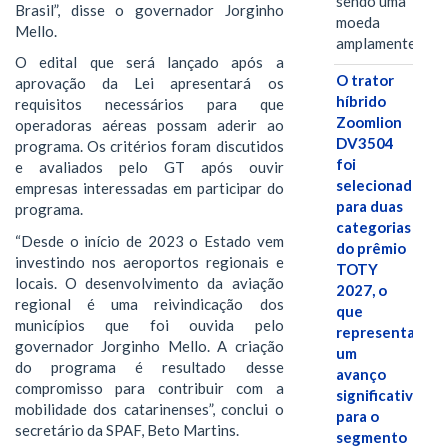
sendo uma
Brasil”, disse o governador Jorginho
moeda
Mello.
amplamente…
O edital que será lançado após a
O trator
aprovação da Lei apresentará os
híbrido
requisitos necessários para que
Zoomlion
operadoras aéreas possam aderir ao
DV3504
programa. Os critérios foram discutidos
foi
e avaliados pelo GT após ouvir
selecionado
empresas interessadas em participar do
para duas
programa.
categorias
“Desde o início de 2023 o Estado vem
do prêmio
investindo nos aeroportos regionais e
TOTY
locais. O desenvolvimento da aviação
2027, o
regional é uma reivindicação dos
que
municípios que foi ouvida pelo
representa
governador Jorginho Mello. A criação
um
do programa é resultado desse
avanço
compromisso para contribuir com a
significativo
mobilidade dos catarinenses”, conclui o
para o
secretário da SPAF, Beto Martins.
segmento