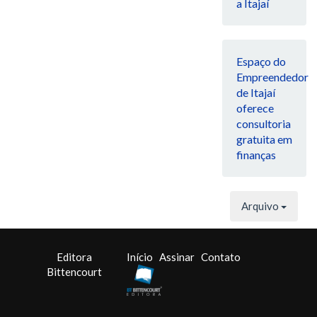
a Itajaí
Espaço do
Empreendedor
de Itajaí
oferece
consultoria
gratuita em
finanças
Arquivo
Editora
Início
Assinar
Contato
Bittencourt