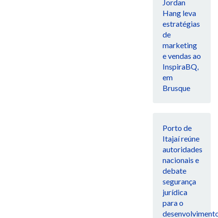
Jordan
Hang leva
estratégias
de
marketing
e vendas ao
InspiraBQ,
em
Brusque
Porto de
Itajaí reúne
autoridades
nacionais e
debate
segurança
jurídica
para o
desenvolviment