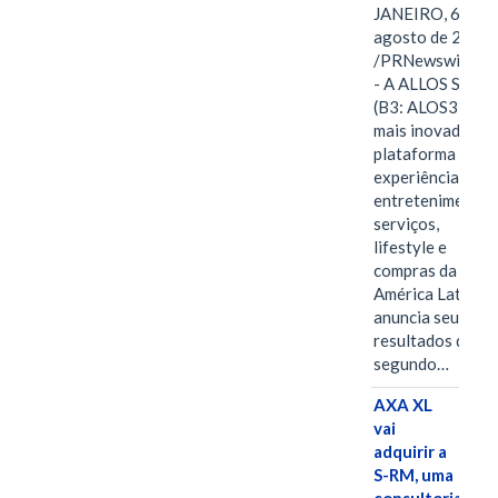
JANEIRO, 6 de
agosto de 2026
/PRNewswire/ -
- A ALLOS S.A.
(B3: ALOS3), a
mais inovadora
plataforma de
experiências,
entretenimento,
serviços,
lifestyle e
compras da
América Latina
anuncia seus
resultados do
segundo…
AXA XL
vai
adquirir a
S-RM, uma