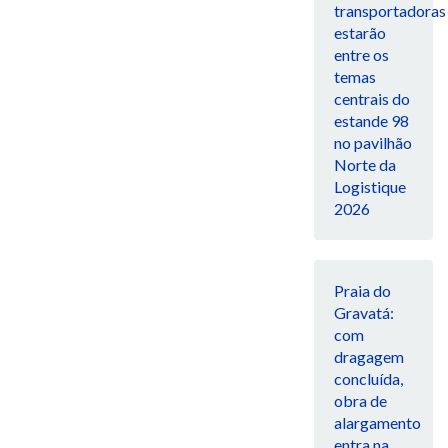
transportadoras
estarão
entre os
temas
centrais do
estande 98
no pavilhão
Norte da
Logistique
2026
Praia do
Gravatá:
com
dragagem
concluída,
obra de
alargamento
entra na