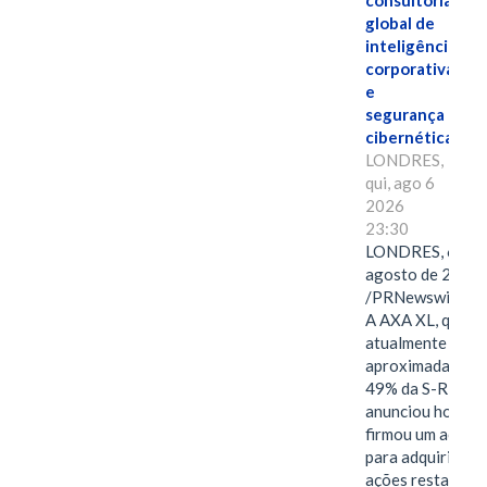
consultoria
global de
inteligência
corporativa
e
segurança
cibernética
LONDRES,
qui, ago 6
2026
23:30
LONDRES, 6 de
agosto de 2026
/PRNewswire/ -
A AXA XL, que
atualmente deté
aproximadament
49% da S-RM,
anunciou hoje qu
firmou um acord
para adquirir as
ações restantes