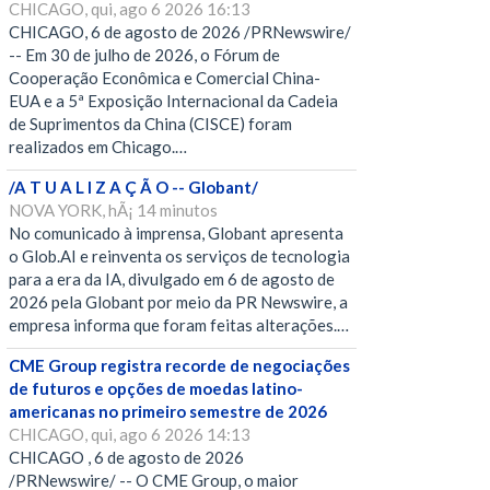
CHICAGO, qui, ago 6 2026 16:13
CHICAGO, 6 de agosto de 2026 /PRNewswire/
-- Em 30 de julho de 2026, o Fórum de
Cooperação Econômica e Comercial China-
EUA e a 5ª Exposição Internacional da Cadeia
de Suprimentos da China (CISCE) foram
realizados em Chicago.…
/A T U A L I Z A Ç Ã O -- Globant/
NOVA YORK, hÃ¡ 14 minutos
No comunicado à imprensa, Globant apresenta
o Glob.AI e reinventa os serviços de tecnologia
para a era da IA, divulgado em 6 de agosto de
2026 pela Globant por meio da PR Newswire, a
empresa informa que foram feitas alterações.…
CME Group registra recorde de negociações
de futuros e opções de moedas latino-
americanas no primeiro semestre de 2026
CHICAGO, qui, ago 6 2026 14:13
CHICAGO , 6 de agosto de 2026
/PRNewswire/ -- O CME Group, o maior