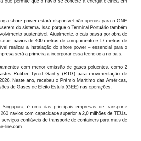
 que permite que o navio se conecte à energia elétrica em
ologia shore power estará disponível não apenas para o ONE
userem do sistema. Isso porque o Terminal Portuário também
volvimento sustentável. Atualmente, o cais passa por obra de
receber navios de 400 metros de comprimento e 17 metros de
ível realizar a instalação do shore power – essencial para o
resa será a primeira a incorporar essa tecnologia no país.
uipamentos com menor emissão de gases poluentes, como 2
ndastes Rubber Tyred Gantry (RTG) para movimentação de
 2026. Neste ano, recebeu o Prêmio Marítimo das Américas,
ssões de Gases de Efeito Estufa (GEE) nas operações.
ingapura, é uma das principais empresas de transporte
 260 navios com capacidade superior a 2,0 milhões de TEUs.
serviços confiáveis de transporte de containers para mais de
e-line.com