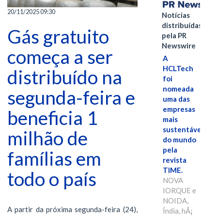
20/11/2025 09:30
Notícias
distribuídas
Gás gratuito
pela PR
Newswire
começa a ser
A
HCLTech
distribuído na
foi
nomeada
segunda-feira e
uma das
empresas
beneficia 1
mais
sustentáveis
milhão de
do mundo
pela
famílias em
revista
TIME.
todo o país
NOVA
IORQUE e
NOIDA,
A partir da próxima segunda-feira (24),
Índia, hÃ¡