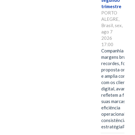
segundo
trimestre
PORTO
ALEGRE,
Brasil, sex,
ago 7
2026
17:00
Companhia alcan
margens brutas
recordes, fortal
proposta omnica
e amplia conexã
com os clientes 
digital, avanços 
refletem a força 
suas marcas, a
eficiência
operacional e a
consistência de 
estratégiaPOR