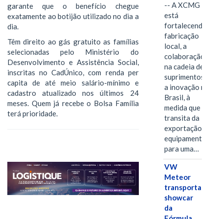
-- A XCMG
garante que o benefício chegue
está
exatamente ao botijão utilizado no dia a
fortalecendo a
dia.
fabricação
Têm direito ao gás gratuito as famílias
local, a
selecionadas pelo Ministério do
colaboração
Desenvolvimento e Assistência Social,
na cadeia de
inscritas no CadÚnico, com renda per
suprimentos e
capita de até meio salário-mínimo e
a inovação no
cadastro atualizado nos últimos 24
Brasil, à
meses. Quem já recebe o Bolsa Família
medida que
terá prioridade.
transita da
exportação de
equipamentos
para uma…
VW
Meteor
transporta
showcar
da
Fórmula