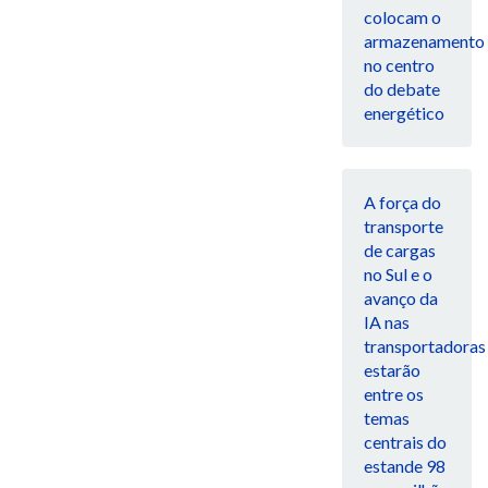
colocam o
armazenamento
no centro
do debate
energético
A força do
transporte
de cargas
no Sul e o
avanço da
IA nas
transportadoras
estarão
entre os
temas
centrais do
estande 98