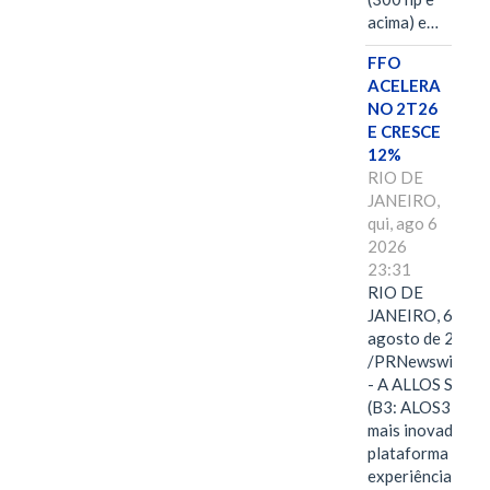
acima) e…
FFO
ACELERA
NO 2T26
E CRESCE
12%
RIO DE
JANEIRO,
qui, ago 6
2026
23:31
RIO DE
JANEIRO, 6 de
agosto de 2026
/PRNewswire/ -
- A ALLOS S.A.
(B3: ALOS3), a
mais inovadora
plataforma de
experiências,