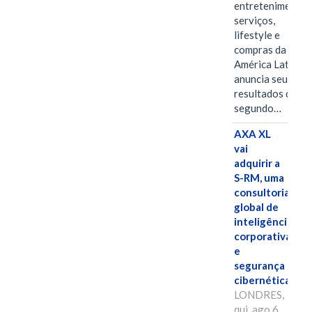
entretenimento,
serviços,
lifestyle e
compras da
América Latina
anuncia seus
resultados do
segundo…
AXA XL
vai
adquirir a
S-RM, uma
consultoria
global de
inteligência
corporativa
e
segurança
cibernética
LONDRES,
qui, ago 6