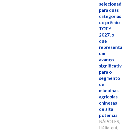
selecionado
para duas
categorias
do prêmio
TOTY
2027, o
que
representa
um
avanço
significativo
para o
segmento
de
máquinas
agrícolas
chinesas
de alta
potência
NÁPOLES,
Itália, qui,