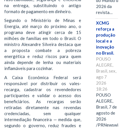
do Mundo de
na entrega, substituindo o antigo
2026 da
formato de pagamento em dinheiro.
revista…
Segundo o Ministério de Minas e
XCMG
Energia, até março do próximo ano, o
reforça a
programa deve atingir cerca de 15
produção
milhões de famílias em todo o Brasil. O
local e a
ministro Alexandre Silveira destaca que
inovação
a proposta combate a pobreza
no Brasil.
energética e reduz riscos para quem
POUSO
ainda depende de lenha ou materiais
ALEGRE,
inflamáveis para cozinhar.
Brasil, sex,
ago 7
A Caixa Econômica Federal será
2026
responsável por distribuir os vales-
18:26
recarga, cadastrar os revendedores
POUSO
participantes e validar o acesso dos
ALEGRE,
beneficiários. As recargas serão
Brasil, 7 de
retiradas diretamente nas revendas
agosto de
credenciadas, sem qualquer
2026
intermediação financeira — medida que,
/PRNewswire/
segundo o governo, reduz fraudes e