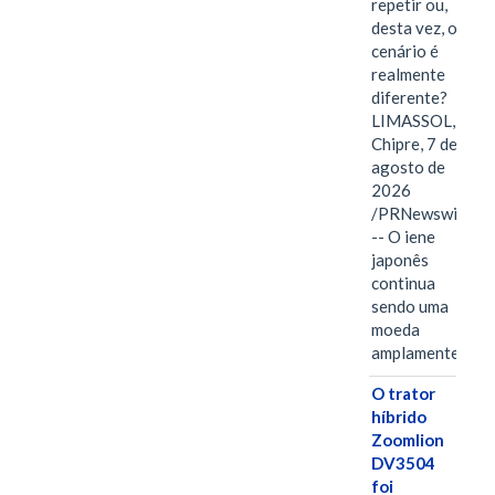
repetir ou,
desta vez, o
cenário é
realmente
diferente?
LIMASSOL,
Chipre, 7 de
agosto de
2026
/PRNewswire/
-- O iene
japonês
continua
sendo uma
moeda
amplamente…
O trator
híbrido
Zoomlion
DV3504
foi