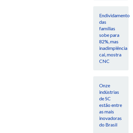
Endividamento
das
famílias
sobe para
82%, mas
inadimplência
cai, mostra
CNC
Onze
indústrias
de SC
estão entre
as mais
inovadoras
do Brasil