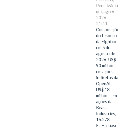
Pensilvânia,
qui, ago 6
2026
21:41
Composição
do tesouro
da Eightco
em 5 de
agosto de
2026: US$
90 milhões
em ações
indiretas da
OpenAI,
US$ 18
milhões em
ações da
Beast
Industries,
16.278
ETH, quase