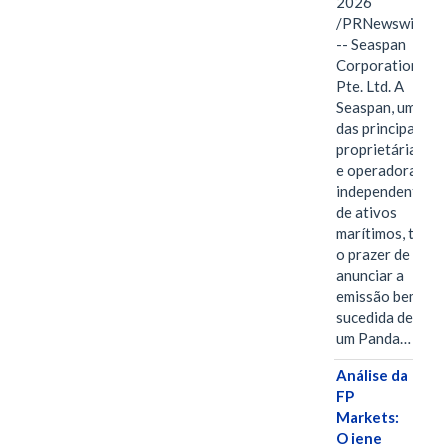
2026
/PRNewswire/
-- Seaspan
Corporation
Pte. Ltd. A
Seaspan, uma
das principais
proprietárias
e operadoras
independentes
de ativos
marítimos, tem
o prazer de
anunciar a
emissão bem-
sucedida de
um Panda…
Análise da
FP
Markets:
O iene