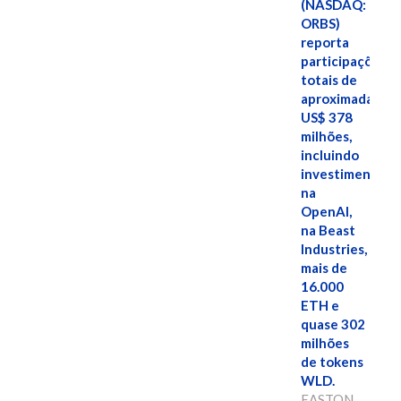
(NASDAQ:
ORBS)
reporta
participações
totais de
aproximadamen
US$ 378
milhões,
incluindo
investimentos
na
OpenAI,
na Beast
Industries,
mais de
16.000
ETH e
quase 302
milhões
de tokens
WLD.
EASTON,