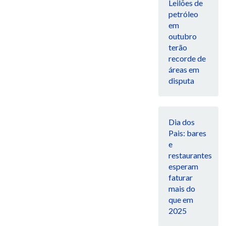
Leilões de
petróleo
em
outubro
terão
recorde de
áreas em
disputa
Dia dos
Pais: bares
e
restaurantes
esperam
faturar
mais do
que em
2025