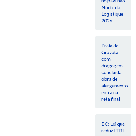
no pavilhão
Norte da
Logistique
2026
Praia do
Gravatá:
com
dragagem
concluída,
obra de
alargamento
entra na
reta final
BC: Lei que
reduz ITBI