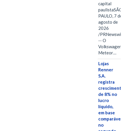
capital
paulistaSÃO
PAULO, 7 de
agosto de
2026
/PRNewswire/
-- O
Volkswagen
Meteor…
Lojas
Renner
S.A.
registra
crescimento
de 8% no
lucro
líquido,
em base
comparável,
no