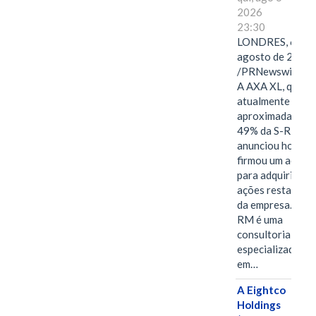
2026
23:30
LONDRES, 6 de
agosto de 2026
/PRNewswire/ -
A AXA XL, que
atualmente deté
aproximadament
49% da S-RM,
anunciou hoje qu
firmou um acord
para adquirir as
ações restantes
da empresa. A S-
RM é uma
consultoria
especializada
em…
A Eightco
Holdings