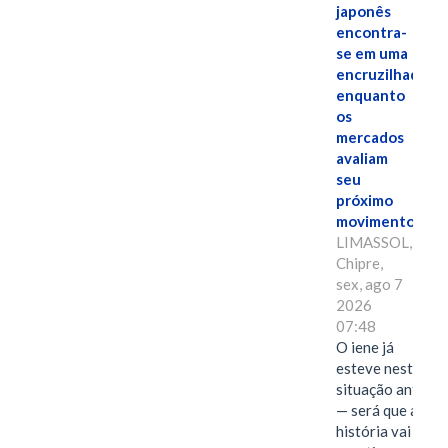
japonês
encontra-
se em uma
encruzilhada
enquanto
os
mercados
avaliam
seu
próximo
movimento.
LIMASSOL,
Chipre,
sex, ago 7
2026
07:48
O iene já
esteve nesta
situação antes
— será que a
história vai se