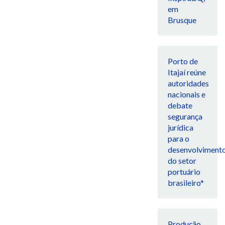
em
Brusque
Porto de
Itajaí reúne
autoridades
nacionais e
debate
segurança
jurídica
para o
desenvolviment
do setor
portuário
brasileiro*
Produção