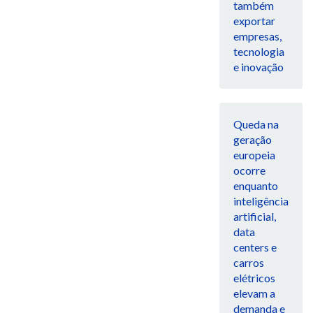
também
exportar
empresas,
tecnologia
e inovação
Queda na
geração
europeia
ocorre
enquanto
inteligência
artificial,
data
centers e
carros
elétricos
elevam a
demanda e