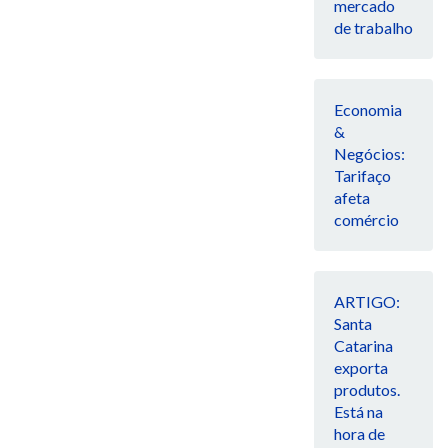
mercado
de trabalho
Economia
&
Negócios:
Tarifaço
afeta
comércio
ARTIGO:
Santa
Catarina
exporta
produtos.
Está na
hora de