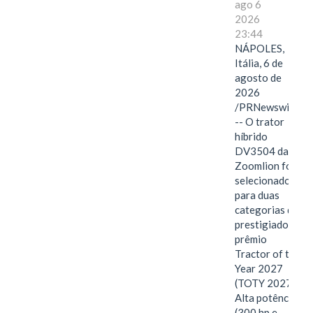
ago 6
2026
23:44
NÁPOLES,
Itália, 6 de
agosto de
2026
/PRNewswire/
-- O trator
híbrido
DV3504 da
Zoomlion foi
selecionado
para duas
categorias do
prestigiado
prêmio
Tractor of the
Year 2027
(TOTY 2027:
Alta potência
(300 hp e