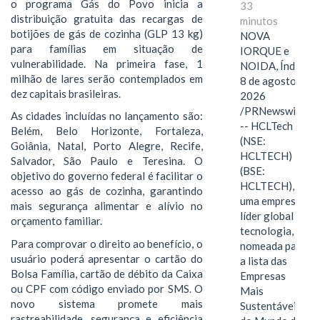
o programa Gás do Povo inicia a
33
distribuição gratuita das recargas de
minutos
botijões de gás de cozinha (GLP 13 kg)
NOVA
para famílias em situação de
IORQUE e
vulnerabilidade. Na primeira fase, 1
NOIDA, Índia,
milhão de lares serão contemplados em
8 de agosto de
dez capitais brasileiras.
2026
/PRNewswire/
As cidades incluídas no lançamento são:
-- HCLTech
Belém, Belo Horizonte, Fortaleza,
(NSE:
Goiânia, Natal, Porto Alegre, Recife,
HCLTECH)
Salvador, São Paulo e Teresina. O
(BSE:
objetivo do governo federal é facilitar o
HCLTECH),
acesso ao gás de cozinha, garantindo
uma empresa
mais segurança alimentar e alívio no
líder global em
orçamento familiar.
tecnologia, foi
Para comprovar o direito ao benefício, o
nomeada para
usuário poderá apresentar o cartão do
a lista das
Bolsa Família, cartão de débito da Caixa
Empresas
ou CPF com código enviado por SMS. O
Mais
novo sistema promete mais
Sustentáveis
rastreabilidade, segurança e eficiência