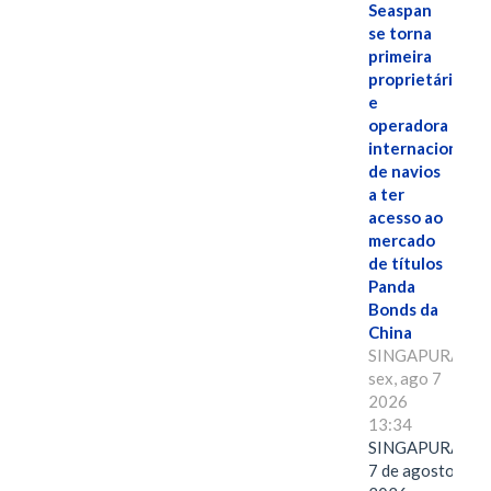
Seaspan
se torna
primeira
proprietária
e
operadora
internacional
de navios
a ter
acesso ao
mercado
de títulos
Panda
Bonds da
China
SINGAPURA,
sex, ago 7
2026
13:34
SINGAPURA,
7 de agosto de