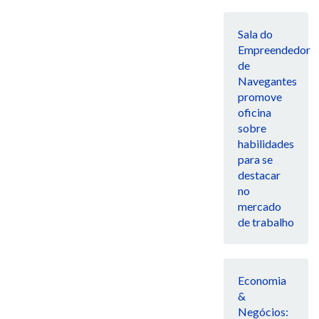
Sala do
Empreendedor
de
Navegantes
promove
oficina
sobre
habilidades
para se
destacar
no
mercado
de trabalho
Economia
&
Negócios: