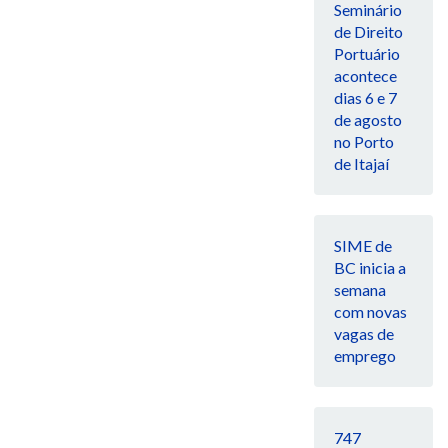
Seminário
de Direito
Portuário
acontece
dias 6 e 7
de agosto
no Porto
de Itajaí
SIME de
BC inicia a
semana
com novas
vagas de
emprego
747