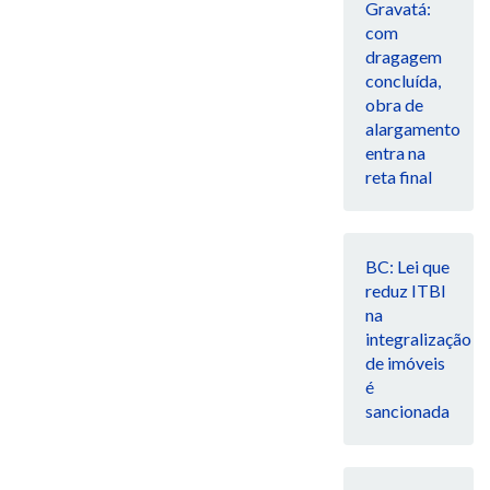
Gravatá:
com
dragagem
concluída,
obra de
alargamento
entra na
reta final
BC: Lei que
reduz ITBI
na
integralização
de imóveis
é
sancionada