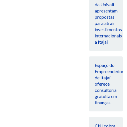
da Univali
apresentam
propostas
para atrair
investimentos
internacionais
a Itajaí
Espaço do
Empreendedor
de Itajaí
oferece
consultoria
gratuita em
finanças
CNI cobra