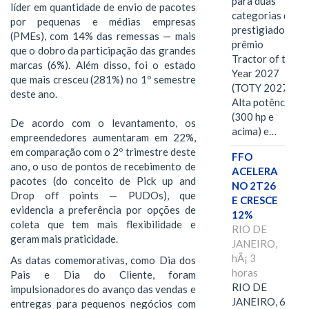
para duas
líder em quantidade de envio de pacotes
categorias do
por pequenas e médias empresas
prestigiado
(PMEs), com 14% das remessas — mais
prêmio
que o dobro da participação das grandes
Tractor of the
marcas (6%). Além disso, foi o estado
Year 2027
que mais cresceu (281%) no 1º semestre
(TOTY 2027:
deste ano.
Alta potência
(300 hp e
De acordo com o levantamento, os
acima) e…
empreendedores aumentaram em 22%,
em comparação com o 2º trimestre deste
FFO
ano, o uso de pontos de recebimento de
ACELERA
pacotes (do conceito de Pick up and
NO 2T26
Drop off points — PUDOs), que
E CRESCE
evidencia a preferência por opções de
12%
coleta que tem mais flexibilidade e
RIO DE
geram mais praticidade.
JANEIRO,
hÃ¡ 3
As datas comemorativas, como Dia dos
horas
Pais e Dia do Cliente, foram
RIO DE
impulsionadores do avanço das vendas e
JANEIRO, 6 de
entregas para pequenos negócios com