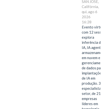
SAN JOSE,
Califórnia,
qui, ago 6
2026
16:28
Evento virtual
com 12 sessões
explora
inferência de
IA, IA agentiva,
armazenamento
em nuvem e
gerenciamento
de dados para
implantações
de IA em
produção. 38
especialistas do
setor, de 21
empresas
líderes em
tecnologia,