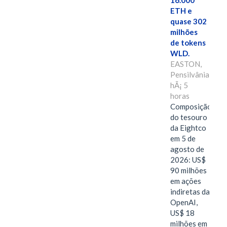
16.000
ETH e
quase 302
milhões
de tokens
WLD.
EASTON,
Pensilvânia,
hÃ¡ 5
horas
Composição
do tesouro
da Eightco
em 5 de
agosto de
2026: US$
90 milhões
em ações
indiretas da
OpenAI,
US$ 18
milhões em