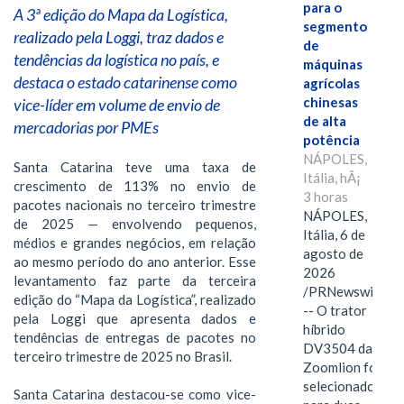
para o
A 3ª edição do Mapa da Logística,
segmento
realizado pela Loggi, traz dados e
de
tendências da logística no país, e
máquinas
destaca o estado catarinense como
agrícolas
chinesas
vice-líder em volume de envio de
de alta
mercadorias por PMEs
potência
NÁPOLES,
Santa Catarina teve uma taxa de
Itália, hÃ¡
crescimento de 113% no envio de
3 horas
pacotes nacionais no terceiro trimestre
NÁPOLES,
de 2025 — envolvendo pequenos,
Itália, 6 de
médios e grandes negócios, em relação
agosto de
ao mesmo período do ano anterior. Esse
2026
levantamento faz parte da terceira
/PRNewswire/
edição do “Mapa da Logística”, realizado
-- O trator
pela Loggi que apresenta dados e
híbrido
tendências de entregas de pacotes no
DV3504 da
terceiro trimestre de 2025 no Brasil.
Zoomlion foi
selecionado
Santa Catarina destacou-se como vice-