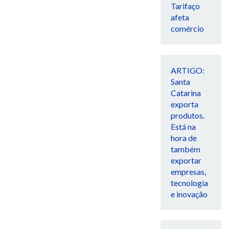
Tarifaço
afeta
comércio
ARTIGO:
Santa
Catarina
exporta
produtos.
Está na
hora de
também
exportar
empresas,
tecnologia
e inovação