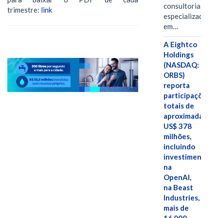
consultoria
trimestre:
link
especializada
em…
A Eightco
Holdings
(NASDAQ:
ORBS)
reporta
participações
totais de
aproximadamen
US$ 378
milhões,
incluindo
investimentos
na
OpenAI,
na Beast
Industries,
mais de