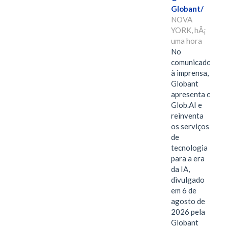
Globant/
NOVA
YORK, hÃ¡
uma hora
No
comunicado
à imprensa,
Globant
apresenta o
Glob.AI e
reinventa
os serviços
de
tecnologia
para a era
da IA,
divulgado
em 6 de
agosto de
2026 pela
Globant