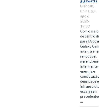
gigawatts
Ulanqab,
China, qui,
ago 6
2026
19:39
Com o maior edif
de centro de dad
para IA do mundo
Galaxy Campus
integra energia
renovável,
gerenciamento
inteligente de
energia e
computação de a
densidade em um
infraestrutura d
escala sem
precedentes.Ula
…