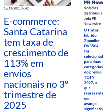
Notícias
12/11/2025 07:42
distribuídas
E-commerce:
pela PR
Newswire
Santa Catarina
O trator
híbrido
tem taxa de
Zoomlion
DV3504
crescimento de
foi
selecionado
113% em
para duas
categorias
envios
do prêmio
TOTY
nacionais no 3º
2027, o
que
trimestre de
representa
um
2025
avanço
significativo