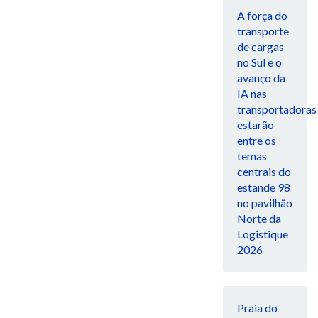
A força do
transporte
de cargas
no Sul e o
avanço da
IA nas
transportadoras
estarão
entre os
temas
centrais do
estande 98
no pavilhão
Norte da
Logistique
2026
Praia do