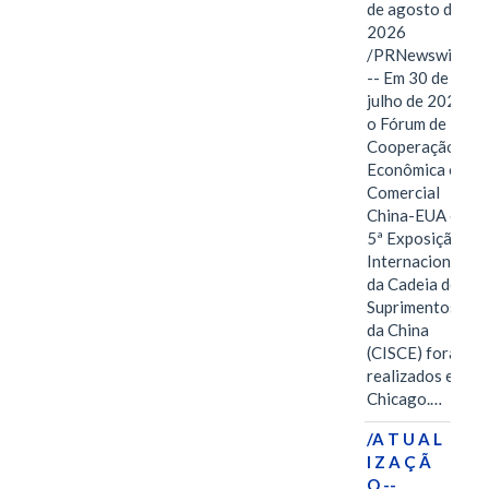
de agosto de
2026
/PRNewswire/
-- Em 30 de
julho de 2026,
o Fórum de
Cooperação
Econômica e
Comercial
China-EUA e a
5ª Exposição
Internacional
da Cadeia de
Suprimentos
da China
(CISCE) foram
realizados em
Chicago.…
/A T U A L
I Z A Ç Ã
O --