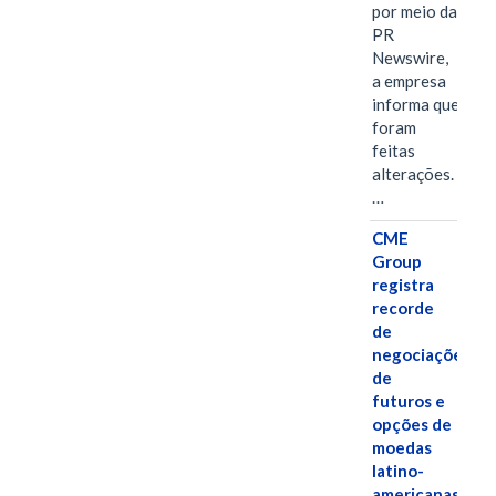
por meio da
PR
Newswire,
a empresa
informa que
foram
feitas
alterações.
…
CME
Group
registra
recorde
de
negociações
de
futuros e
opções de
moedas
latino-
americanas