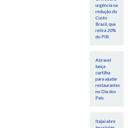
urgência na
redução do
Custo
Brasil, que
retira 20%
do PIB
Abrasel
lança
cartilha
para ajudar
restaurantes
no Dia dos
Pais
Itajaí abre
inscrições