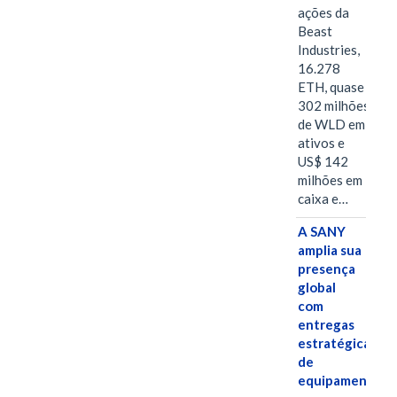
ações da
Beast
Industries,
16.278
ETH, quase
302 milhões
de WLD em
ativos e
US$ 142
milhões em
caixa e…
A SANY
amplia sua
presença
global
com
entregas
estratégicas
de
equipamentos