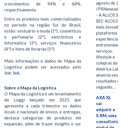
agosto de 2026
crescimentos de 94% e 68%,
/PRNewswire/ -
respectivamente.
- A ALLOS S.A.
Entre os produtos mais comercializados
(B3: ALOS3), a
no período na região Sul do Brasil,
mais inovadora
estão: vestuário e moda (1º), cosméticos
plataforma de
e perfumaria (2º), eletrônicos e
experiências,
informática (3º), serviços financeiros
entretenimento,
(4º) e itens de livrarias (5º).
serviços,
lifestyle e
Mais informações e dados do Mapa da
compras da
Logística podem ser acessados pelo
América Latina
link:
link.
anuncia seus
resultados do
segundo…
Sobre o Mapa da Logística
O Mapa da Logística é um levantamento
AXA XL
da Loggi lançado em 2025 que
vai
apresenta a cada trimestre os dados
adquirir a
locais e nacionais de envios e entregas,
S-RM, uma
destaca categorias de produtos em
consultoria
expansão, além de trazer insights e ser
global de