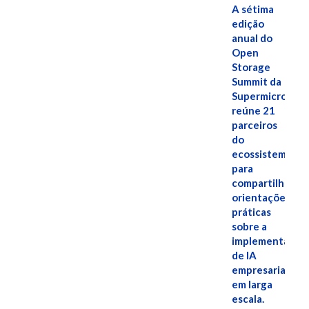
A sétima
edição
anual do
Open
Storage
Summit da
Supermicro
reúne 21
parceiros
do
ecossistema
para
compartilhar
orientações
práticas
sobre a
implementação
de IA
empresarial
em larga
escala.