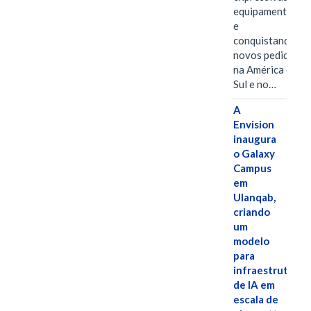
equipamentos
e
conquistando
novos pedidos
na América do
Sul e no…
A
Envision
inaugura
o Galaxy
Campus
em
Ulanqab,
criando
um
modelo
para
infraestrutura
de IA em
escala de