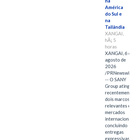
na
América
do Sul e
na
Tailândia
XANGAI,
hÃ¡ 5
horas
XANGAI, 6 de
agosto de
2026
/PRNewswire/
-- O SANY
Group atingiu
recentemente
dois marcos
relevantes em
mercados
internacionais,
concluindo
entregas
expressivas de