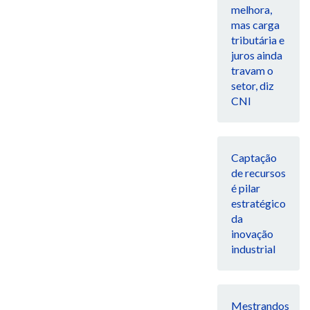
melhora,
mas carga
tributária e
juros ainda
travam o
setor, diz
CNI
Captação
de recursos
é pilar
estratégico
da
inovação
industrial
Mestrandos