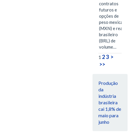
contratos
futuros e
opções de
peso mexicano
(MXN) e real
brasileiro
(BRL) de
volume…
2
3
>
1
>>
Produção
da
indústria
brasileira
cai 1,8% de
maio para
junho