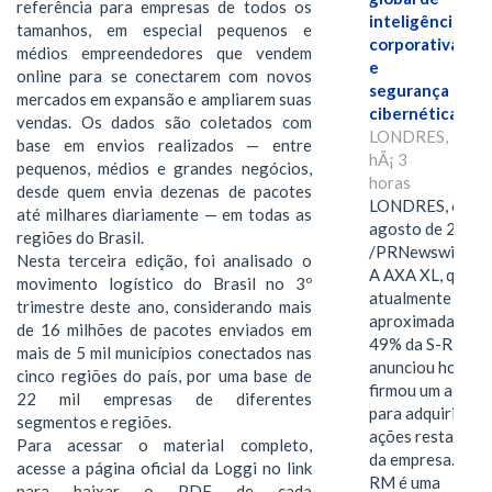
referência para empresas de todos os
inteligência
tamanhos, em especial pequenos e
corporativa
médios empreendedores que vendem
e
online para se conectarem com novos
segurança
mercados em expansão e ampliarem suas
cibernética
vendas. Os dados são coletados com
LONDRES,
base em envios realizados — entre
hÃ¡ 3
pequenos, médios e grandes negócios,
horas
desde quem envia dezenas de pacotes
LONDRES, 6 de
até milhares diariamente — em todas as
agosto de 2026
regiões do Brasil.
/PRNewswire/ -
Nesta terceira edição, foi analisado o
A AXA XL, que
movimento logístico do Brasil no 3º
atualmente deté
trimestre deste ano, considerando mais
aproximadament
de 16 milhões de pacotes enviados em
49% da S-RM,
mais de 5 mil municípios conectados nas
anunciou hoje qu
cinco regiões do país, por uma base de
firmou um acord
22 mil empresas de diferentes
para adquirir as
segmentos e regiões.
ações restantes
Para acessar o material completo,
da empresa. A S-
acesse a página oficial da Loggi no link
RM é uma
para baixar o PDF de cada