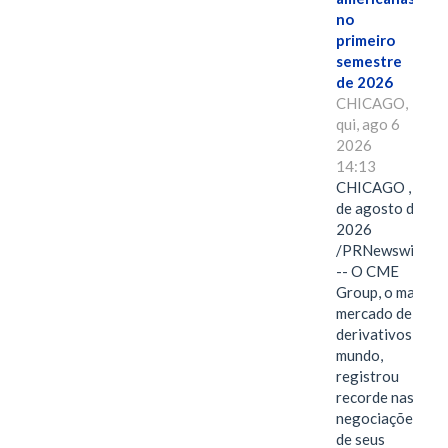
no
primeiro
semestre
de 2026
CHICAGO,
qui, ago 6
2026
14:13
CHICAGO , 6
de agosto de
2026
/PRNewswire/
-- O CME
Group, o maior
mercado de
derivativos do
mundo,
registrou
recorde nas
negociações
de seus