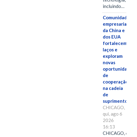
incluindo…
Comunidades
empresariais
da China e
dos EUA
fortalecem
laços e
exploram
novas
oportunidades
de
cooperação
na cadeia
de
suprimentos.
CHICAGO,
qui, ago 6
2026
16:13
CHICAGO, 6