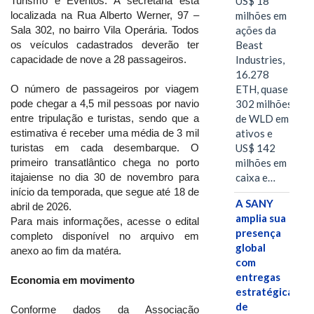
US$ 18
Turismo e Eventos. A secretaria está
milhões em
localizada na Rua Alberto Werner, 97 –
ações da
Sala 302, no bairro Vila Operária. Todos
Beast
os veículos cadastrados deverão ter
Industries,
capacidade de nove a 28 passageiros.
16.278
ETH, quase
O número de passageiros por viagem
302 milhões
pode chegar a 4,5 mil pessoas por navio
de WLD em
entre tripulação e turistas, sendo que a
ativos e
estimativa é receber uma média de 3 mil
US$ 142
turistas em cada desembarque. O
milhões em
primeiro transatlântico chega no porto
caixa e…
itajaiense no dia 30 de novembro para
início da temporada, que segue até 18 de
A SANY
abril de 2026.
amplia sua
Para mais informações, acesse o edital
presença
completo disponível no arquivo em
global
anexo ao fim da matéra.
com
entregas
Economia em movimento
estratégicas
de
Conforme dados da Associação