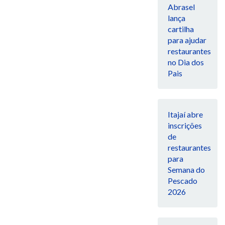
Abrasel
lança
cartilha
para ajudar
restaurantes
no Dia dos
Pais
Itajaí abre
inscrições
de
restaurantes
para
Semana do
Pescado
2026