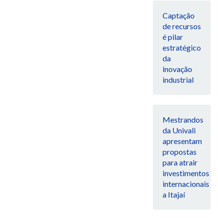
Captação
de recursos
é pilar
estratégico
da
inovação
industrial
Mestrandos
da Univali
apresentam
propostas
para atrair
investimentos
internacionais
a Itajaí