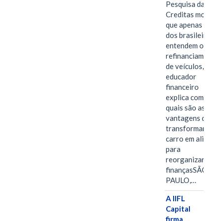
Pesquisa da
Creditas mostra
que apenas 28%
dos brasileiros
entendem o
refinanciamento
de veículos,
educador
financeiro
explica como e
quais são as
vantagens de
transformar o
carro em aliado
para
reorganizar as
finançasSÃO
PAULO,…
A IIFL
Capital
firma