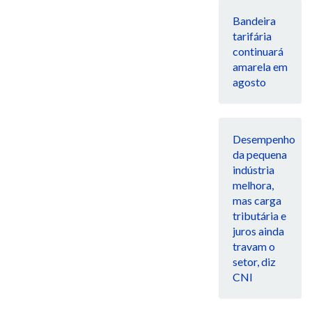
Bandeira
tarifária
continuará
amarela em
agosto
Desempenho
da pequena
indústria
melhora,
mas carga
tributária e
juros ainda
travam o
setor, diz
CNI