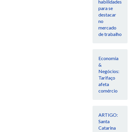
habilidades
para se
destacar
no
mercado
de trabalho
Economia
&
Negócios:
Tarifaço
afeta
comércio
ARTIGO:
Santa
Catarina