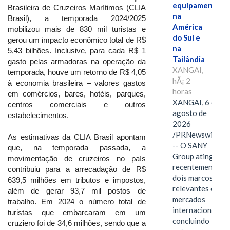
equipamentos
Brasileira de Cruzeiros Marítimos (CLIA
na
Brasil), a temporada 2024/2025
América
mobilizou mais de 830 mil turistas e
do Sul e
gerou um impacto econômico total de R$
na
5,43 bilhões. Inclusive, para cada R$ 1
Tailândia
gasto pelas armadoras na operação da
XANGAI,
temporada, houve um retorno de R$ 4,05
hÃ¡ 2
à economia brasileira – valores gastos
horas
em comércios, bares, hotéis, parques,
XANGAI, 6 de
centros comerciais e outros
agosto de
estabelecimentos.
2026
/PRNewswire/
As estimativas da CLIA Brasil apontam
-- O SANY
que, na temporada passada, a
Group atingiu
movimentação de cruzeiros no país
recentemente
contribuiu para a arrecadação de R$
dois marcos
639,5 milhões em tributos e impostos,
relevantes em
além de gerar 93,7 mil postos de
mercados
trabalho. Em 2024 o número total de
internacionais,
turistas que embarcaram em um
concluindo
cruziero foi de 34,6 milhões, sendo que a