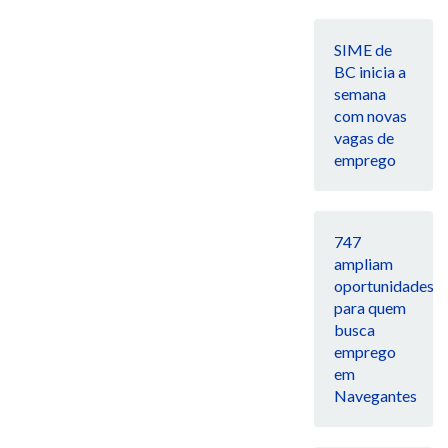
SIME de
BC inicia a
semana
com novas
vagas de
emprego
747
ampliam
oportunidades
para quem
busca
emprego
em
Navegantes