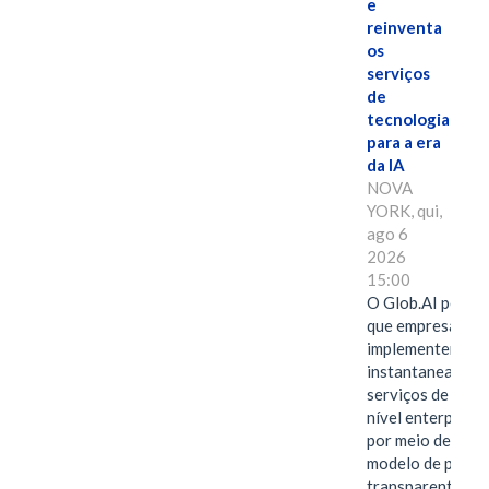
e
reinventa
os
serviços
de
tecnologia
para a era
da IA
NOVA
YORK, qui,
ago 6
2026
15:00
O Glob.AI permit
que empresas
implementem
instantaneamen
serviços de IA de
nível enterprise
por meio de um
modelo de preço
transparente,