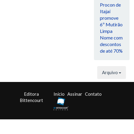
Procon de
Itajaí
promove
6º Mutirão
Limpa
Nome com
descontos
de até 70%
Arquivo
Editora
Início
Assinar
Contato
Bittencourt