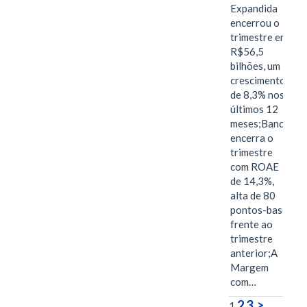
Expandida
encerrou o
trimestre em
R$56,5
bilhões, um
crescimento
de 8,3% nos
últimos 12
meses;Banco
encerra o
trimestre
com ROAE
de 14,3%,
alta de 80
pontos-base
frente ao
trimestre
anterior;A
Margem
com…
2
3
>
1