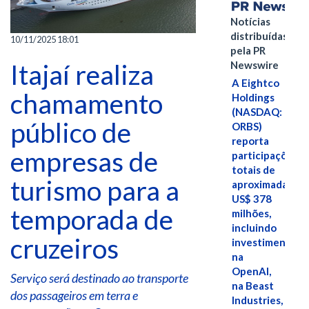
Notícias
distribuídas
10/11/2025 18:01
pela PR
Itajaí realiza
Newswire
A Eightco
chamamento
Holdings
(NASDAQ:
público de
ORBS)
reporta
empresas de
participações
totais de
turismo para a
aproximadamen
US$ 378
temporada de
milhões,
incluindo
cruzeiros
investimentos
na
OpenAI,
Serviço será destinado ao transporte
na Beast
dos passageiros em terra e
Industries,