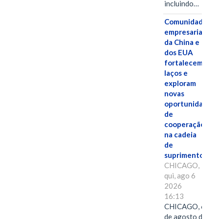
incluindo…
Comunidades
empresariais
da China e
dos EUA
fortalecem
laços e
exploram
novas
oportunidades
de
cooperação
na cadeia
de
suprimentos.
CHICAGO,
qui, ago 6
2026
16:13
CHICAGO, 6
de agosto de