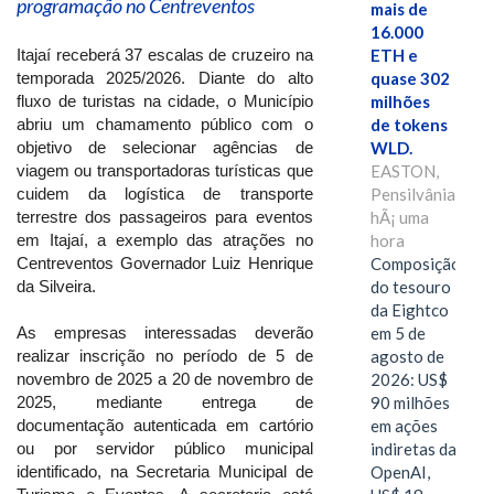
programação no Centreventos
mais de
16.000
ETH e
Itajaí receberá 37 escalas de cruzeiro na
quase 302
temporada 2025/2026. Diante do alto
milhões
fluxo de turistas na cidade, o Município
de tokens
abriu um chamamento público com o
WLD.
objetivo de selecionar agências de
EASTON,
viagem ou transportadoras turísticas que
Pensilvânia,
cuidem da logística de transporte
hÃ¡ uma
terrestre dos passageiros para eventos
hora
em Itajaí, a exemplo das atrações no
Composição
Centreventos Governador Luiz Henrique
do tesouro
da Silveira.
da Eightco
em 5 de
As empresas interessadas deverão
agosto de
realizar inscrição no período de 5 de
2026: US$
novembro de 2025 a 20 de novembro de
90 milhões
2025, mediante entrega de
em ações
documentação autenticada em cartório
indiretas da
ou por servidor público municipal
OpenAI,
identificado, na Secretaria Municipal de