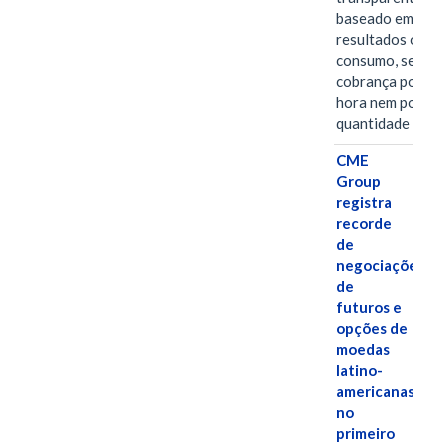
baseado em
resultados ou
consumo, sem
cobrança por
hora nem por
quantidade de…
CME
Group
registra
recorde
de
negociações
de
futuros e
opções de
moedas
latino-
americanas
no
primeiro