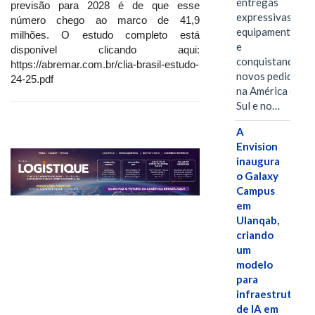
entregas
previsão para 2028 é de que esse
expressivas de
número chego ao marco de 41,9
equipamentos
milhões. O estudo completo está
e
disponível clicando aqui:
conquistando
https://abremar.com.br/clia-brasil-estudo-
novos pedidos
24-25.pdf
na América do
Sul e no…
A
Envision
inaugura
o Galaxy
Campus
em
Ulanqab,
criando
um
modelo
para
infraestrutura
de IA em