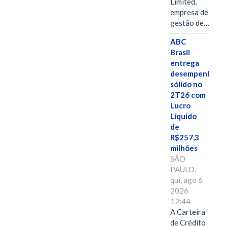
Limited,
empresa de
gestão de…
ABC
Brasil
entrega
desempenho
sólido no
2T26 com
Lucro
Líquido
de
R$257,3
milhões
SÃO
PAULO,
qui, ago 6
2026
12:44
A Carteira
de Crédito