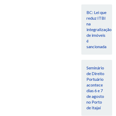
BC: Lei que
reduz ITBI
na
integralização
de imóveis
é
sancionada
Seminário
de Direito
Portuário
acontece
dias 6 e 7
de agosto
no Porto
de Itajaí