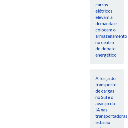
carros
elétricos
elevam a
demanda e
colocam o
armazenamento
no centro
do debate
energético
A força do
transporte
de cargas
no Sul e o
avanço da
IA nas
transportadoras
estarão