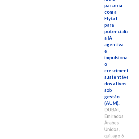
parceria
com a
Flytxt
para
potencializar
a IA
agentiva
e
impulsionar
o
crescimento
sustentável
dos ativos
sob
gestão
(AUM).
DUBAI,
Emirados
Árabes
Unidos,
qui, ago 6