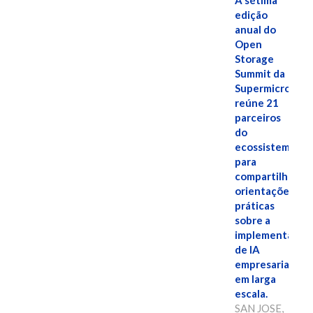
A sétima
edição
anual do
Open
Storage
Summit da
Supermicro
reúne 21
parceiros
do
ecossistema
para
compartilhar
orientações
práticas
sobre a
implementação
de IA
empresarial
em larga
escala.
SAN JOSE,