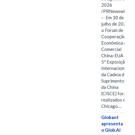
2026
/PRNewswire/
-- Em 30 de
julho de 2026,
o Fórum de
Cooperação
Econômica e
Comercial
China-EUA e a
5ª Exposição
Internacional
da Cadeia de
Suprimentos
da China
(CISCE) foram
realizados em
Chicago.…
Globant
apresenta
o Glob.AI