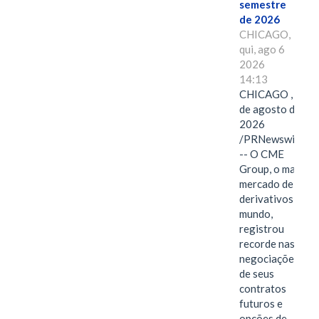
semestre
de 2026
CHICAGO,
qui, ago 6
2026
14:13
CHICAGO , 6
de agosto de
2026
/PRNewswire/
-- O CME
Group, o maior
mercado de
derivativos do
mundo,
registrou
recorde nas
negociações
de seus
contratos
futuros e
opções de