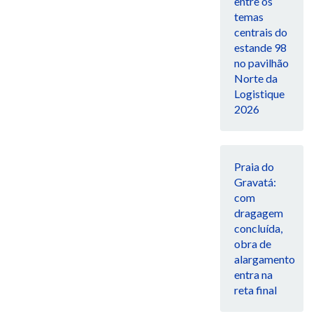
entre os
temas
centrais do
estande 98
no pavilhão
Norte da
Logistique
2026
Praia do
Gravatá:
com
dragagem
concluída,
obra de
alargamento
entra na
reta final