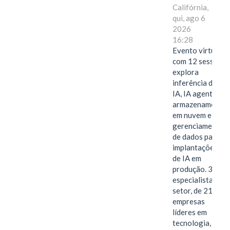
Califórnia,
qui, ago 6
2026
16:28
Evento virtual
com 12 sessões
explora
inferência de
IA, IA agentiva,
armazenamento
em nuvem e
gerenciamento
de dados para
implantações
de IA em
produção. 38
especialistas do
setor, de 21
empresas
líderes em
tecnologia,