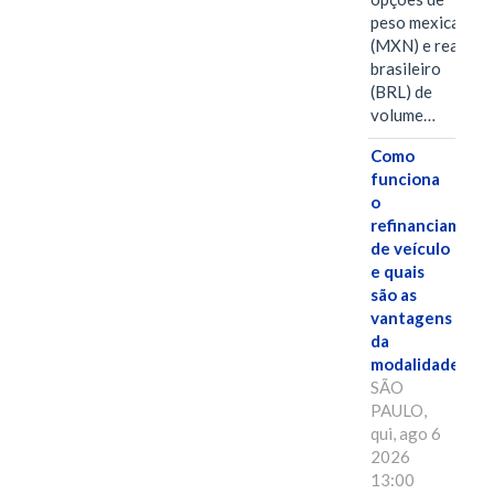
peso mexicano
(MXN) e real
brasileiro
(BRL) de
volume…
Como
funciona
o
refinanciament
de veículo
e quais
são as
vantagens
da
modalidade?
SÃO
PAULO,
qui, ago 6
2026
13:00