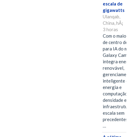
escala de
gigawatts
Ulanqab,
China, hÃ¡
3 horas
Com o maior edif
de centro de dad
para IA do mundo
Galaxy Campus
integra energia
renovável,
gerenciamento
inteligente de
energia e
computação de a
densidade em um
infraestrutura d
escala sem
precedentes.Ula
…