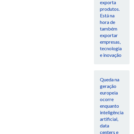
exporta
produtos.
Está na
hora de
também
exportar
empresas,
tecnologia
e inovação
Queda na
geração
europeia
ocorre
enquanto
inteligência
artificial,
data
centers e