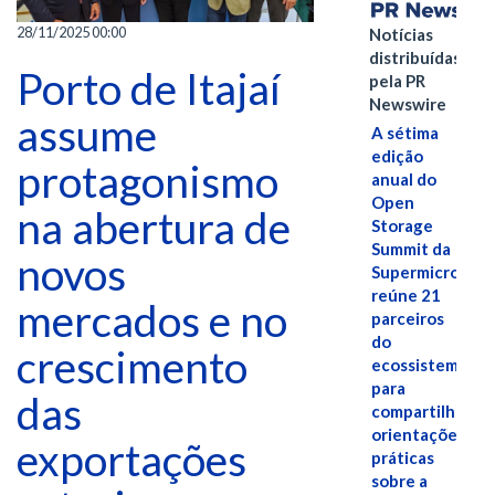
28/11/2025 00:00
Notícias
distribuídas
Porto de Itajaí
pela PR
Newswire
assume
A sétima
edição
protagonismo
anual do
Open
na abertura de
Storage
Summit da
novos
Supermicro
reúne 21
mercados e no
parceiros
do
crescimento
ecossistema
para
das
compartilhar
orientações
exportações
práticas
sobre a