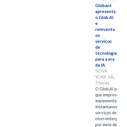
Globant
apresenta
o Glob.AI
e
reinventa
os
serviços
de
tecnologia
para a era
da IA
NOVA
YORK, hÃ¡
3 horas
O Glob.AI permit
que empresas
implementem
instantaneamen
serviços de IA de
nível enterprise
por meio de um