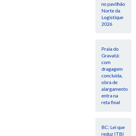
no pavilhão
Norte da
Logistique
2026
Praia do
Gravatá:
com
dragagem
concluída,
obra de
alargamento
entra na
reta final
BC: Lei que
reduz ITBI