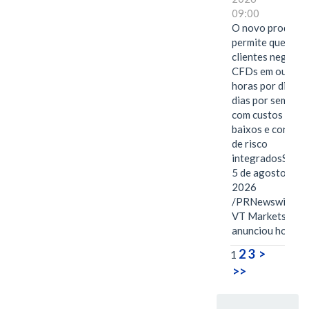
09:00
O novo produto
permite que os
clientes negocie
CFDs em ouro 2
horas por dia, se
dias por semana,
com custos mais
baixos e control
de risco
integradosSYDN
5 de agosto de
2026
/PRNewswire/ --
VT Markets
anunciou hoje o
2
3
>
1
>>