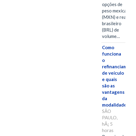
opções de
peso mexicano
(MXN) e real
brasileiro
(BRL) de
volume…
Como
funciona
o
refinanciament
de veículo
e quais
são as
vantagens
da
modalidade?
SÃO
PAULO,
hÃ¡ 5
horas