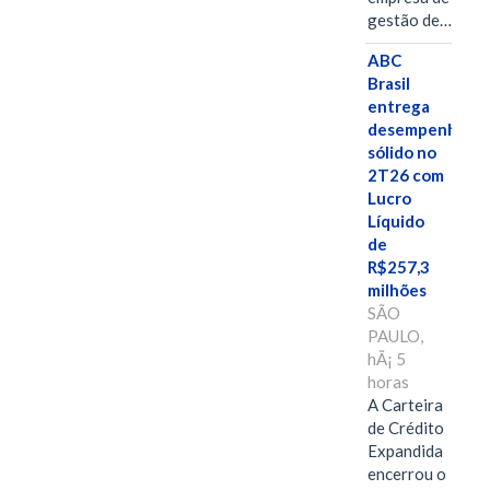
gestão de…
ABC
Brasil
entrega
desempenho
sólido no
2T26 com
Lucro
Líquido
de
R$257,3
milhões
SÃO
PAULO,
hÃ¡ 5
horas
A Carteira
de Crédito
Expandida
encerrou o