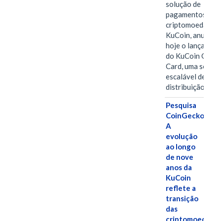
solução de
pagamentos em
criptomoedas da
KuCoin, anuncio
hoje o lançamen
do KuCoin Gift
Card, uma soluç
escalável de
distribuição de…
Pesquisa
CoinGecko:
A
evolução
ao longo
de nove
anos da
KuCoin
reflete a
transição
das
criptomoedas