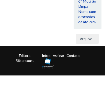
6º Mutirão
Limpa
Nome com
descontos
de até 70%
Arquivo
Editora
Início
Assinar
Contato
Bittencourt