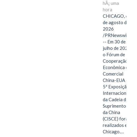
hÃ¡ uma
hora
CHICAGO, 6
de agosto de
2026
/PRNewswire/
-- Em 30 de
julho de 2026,
o Fórum de
Cooperação
Econômica e
Comercial
China-EUA e a
5ª Exposição
Internacional
da Cadeia de
Suprimentos
da China
(CISCE) foram
realizados em
Chicago.…