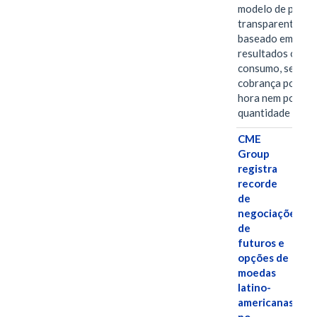
modelo de preço
transparente,
baseado em
resultados ou
consumo, sem
cobrança por
hora nem por
quantidade de…
CME
Group
registra
recorde
de
negociações
de
futuros e
opções de
moedas
latino-
americanas