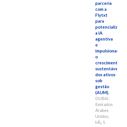
parceria
com a
Flytxt
para
potencializar
a IA
agentiva
e
impulsionar
o
crescimento
sustentável
dos ativos
sob
gestão
(AUM).
DUBAI,
Emirados
Árabes
Unidos,
hÃ¡ 5