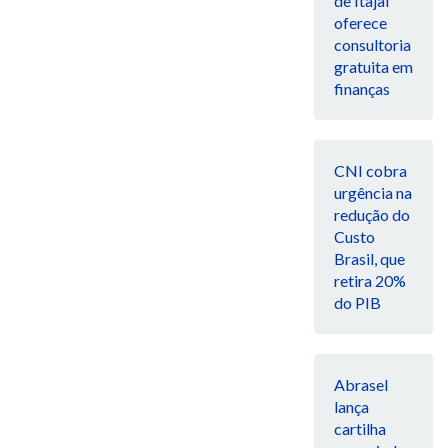
de Itajaí
oferece
consultoria
gratuita em
finanças
CNI cobra
urgência na
redução do
Custo
Brasil, que
retira 20%
do PIB
Abrasel
lança
cartilha