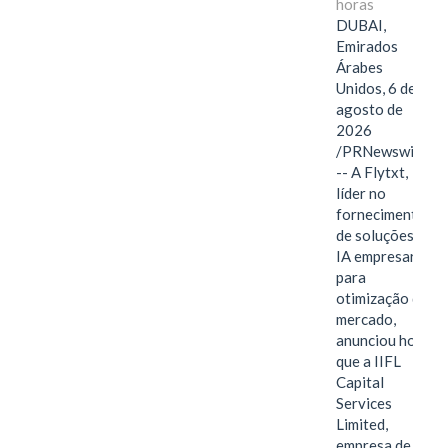
horas
DUBAI,
Emirados
Árabes
Unidos, 6 de
agosto de
2026
/PRNewswire/
-- A Flytxt,
líder no
fornecimento
de soluções de
IA empresarial
para
otimização de
mercado,
anunciou hoje
que a IIFL
Capital
Services
Limited,
empresa de