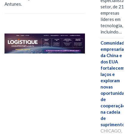
especialistas do
Antunes.
setor, de 21
empresas
líderes em
tecnologia,
incluindo…
Comunidades
empresariais
da China e
dos EUA
fortalecem
laços e
exploram
novas
oportunidades
de
cooperação
na cadeia
de
suprimentos.
CHICAGO,