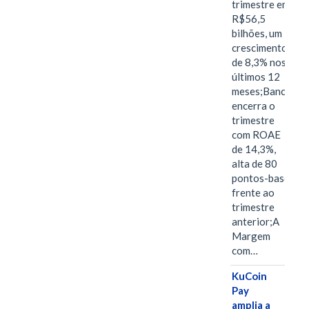
trimestre em
R$56,5
bilhões, um
crescimento
de 8,3% nos
últimos 12
meses;Banco
encerra o
trimestre
com ROAE
de 14,3%,
alta de 80
pontos-base
frente ao
trimestre
anterior;A
Margem
com…
KuCoin
Pay
amplia a