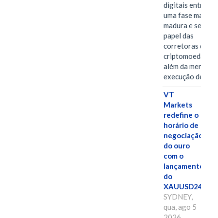
digitais entra em
uma fase mais
madura e seletiva
papel das
corretoras de
criptomoedas va
além da mera
execução de…
VT
Markets
redefine o
horário de
negociação
do ouro
com o
lançamento
do
XAUUSD247
SYDNEY,
qua, ago 5
2026