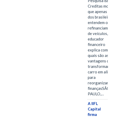
Pesquisa da
Creditas mostra
que apenas 28%
dos brasileiros
entendem o
refinanciamento
de veículos,
educador
financeiro
explica como e
quais são as
vantagens de
transformar o
carro em aliado
para
reorganizar as
finançasSÃO
PAULO,…
A IIFL
Capital
firma