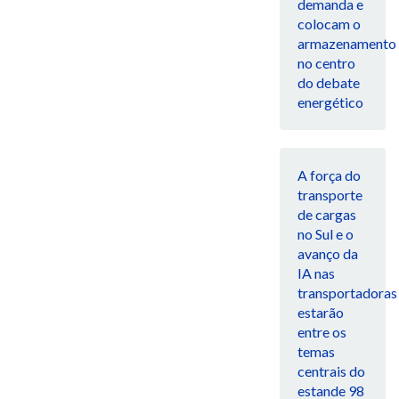
demanda e
colocam o
armazenamento
no centro
do debate
energético
A força do
transporte
de cargas
no Sul e o
avanço da
IA nas
transportadoras
estarão
entre os
temas
centrais do
estande 98