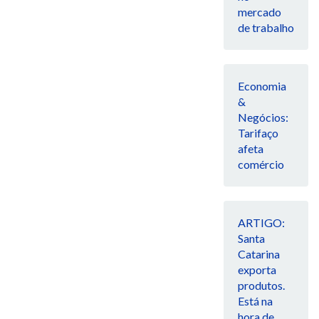
mercado
de trabalho
Economia
&
Negócios:
Tarifaço
afeta
comércio
ARTIGO:
Santa
Catarina
exporta
produtos.
Está na
hora de