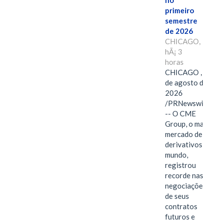
no
primeiro
semestre
de 2026
CHICAGO,
hÃ¡ 3
horas
CHICAGO , 6
de agosto de
2026
/PRNewswire/
-- O CME
Group, o maior
mercado de
derivativos do
mundo,
registrou
recorde nas
negociações
de seus
contratos
futuros e