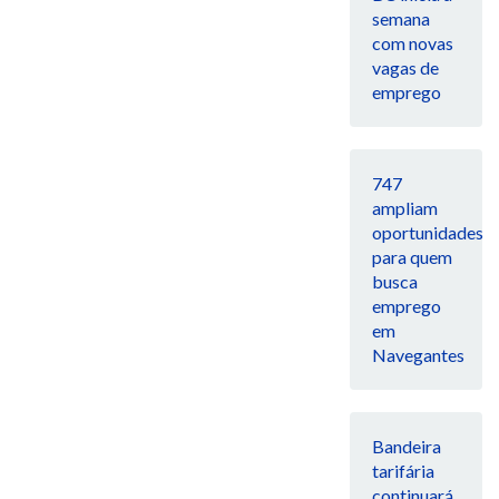
semana
com novas
vagas de
emprego
747
ampliam
oportunidades
para quem
busca
emprego
em
Navegantes
Bandeira
tarifária
continuará