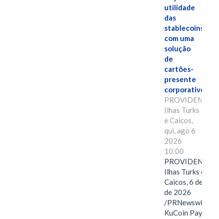
utilidade
das
stablecoins
com uma
solução
de
cartões-
presente
corporativos.
PROVIDENCIAL
Ilhas Turks
e Caicos,
qui, ago 6
2026
10:00
PROVIDENCIAL
Ilhas Turks e
Caicos, 6 de ago
de 2026
/PRNewswire/ --
KuCoin Pay,