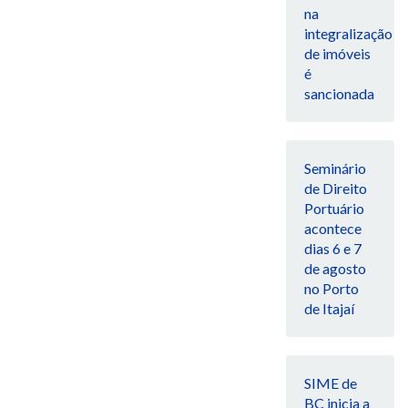
na
integralização
de imóveis
é
sancionada
Seminário
de Direito
Portuário
acontece
dias 6 e 7
de agosto
no Porto
de Itajaí
SIME de
BC inicia a