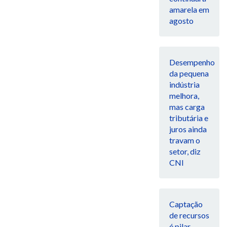
amarela em
agosto
Desempenho
da pequena
indústria
melhora,
mas carga
tributária e
juros ainda
travam o
setor, diz
CNI
Captação
de recursos
é pilar