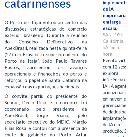
catarinenses
implementação
de IA
empresarial
em larga
O Porto de Itajaí voltou ao centro das
escala.
discussões estratégicas do comércio
SAN JOSE,
exterior brasileiro. Durante a reunião
Califórnia,
do Conselho Deliberativo da
hÃ¡ uma
ApexBrasil, realizada nesta quinta-feira
hora
(27) em Brasília, o superintendente do
Evento virtual
Porto de Itajaí, João Paulo Tavares
com 12 sessões
Bastos, apresentou os avanços
explora
operacionais e financeiros do porto e
inferência de
reforçou o papel de Santa Catarina na
IA, IA agentiva,
expansão das exportações nacionais.
armazenamento
O convite partiu do presidente do
em nuvem e
Sebrae, Décio Lima, e o encontro foi
gerenciamento
coordenado pelo presidente da
de dados para
ApexBrasil, Jorge Viana, pelo
implantações
secretário-executivo do MDIC, Márcio
de IA em
Elias Rosa, e contou com a presença do
produção. 38
chefe de gabinete do Porto, Artur