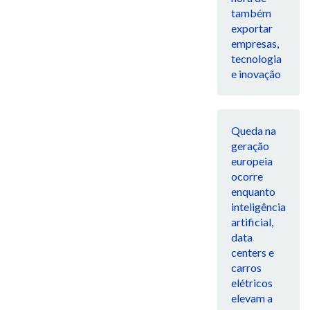
também
exportar
empresas,
tecnologia
e inovação
Queda na
geração
europeia
ocorre
enquanto
inteligência
artificial,
data
centers e
carros
elétricos
elevam a