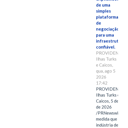
de uma
simples
plataforma
de
negociação
para uma
infraestrutura
confiável.
PROVIDENCIAL
Ilhas Turks
e Caicos,
qua, ago 5
2026
17:42
PROVIDENCIAL
Ilhas Turks e
Caicos, 5 de ago
de 2026
/PRNewswire/ --
medida que a
indústria de ativ