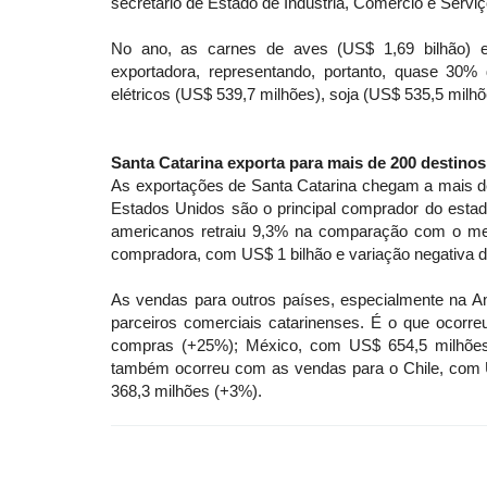
secretário de Estado de Indústria, Comércio e Serviç
No ano, as carnes de aves (US$ 1,69 bilhão) e
exportadora, representando, portanto, quase 30%
elétricos (US$ 539,7 milhões), soja (US$ 535,5 milh
Santa Catarina exporta para mais de 200 destino
As exportações de Santa Catarina chegam a mais 
Estados Unidos são o principal comprador do esta
americanos retraiu 9,3% na comparação com o me
compradora, com US$ 1 bilhão e variação negativa 
As vendas para outros países, especialmente na A
parceiros comerciais catarinenses. É o que ocor
compras (+25%); México, com US$ 654,5 milhões
também ocorreu com as vendas para o Chile, com
368,3 milhões (+3%).