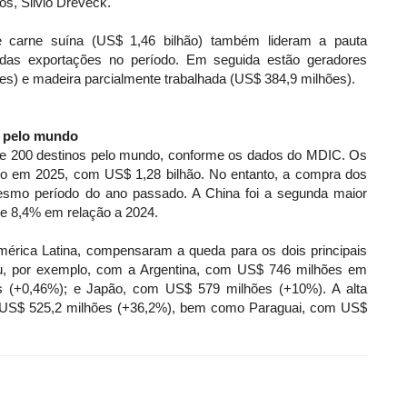
os, Silvio Dreveck.
 carne suína (US$ 1,46 bilhão) também lideram a pauta
 das exportações no período. Em seguida estão geradores
ões) e madeira parcialmente trabalhada (US$ 384,9 milhões).
s pelo mundo
de 200 destinos pelo mundo, conforme os dados do MDIC. Os
do em 2025, com US$ 1,28 bilhão. No entanto, a compra dos
smo período do ano passado. A China foi a segunda maior
de 8,4% em relação a 2024.
mérica Latina, compensaram a queda para os dois principais
reu, por exemplo, com a Argentina, com US$ 746 milhões em
 (+0,46%); e Japão, com US$ 579 milhões (+10%). A alta
 US$ 525,2 milhões (+36,2%), bem como Paraguai, com US$