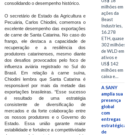
US$ 18
consolidando o desempenho histórico.
milhões em
ações da
O secretário de Estado da Agricultura e
Beast
Pecuária, Carlos Chiodini, comemora o
Industries,
excelente desempenho das exportações
16.278
de carne de Santa Catarina. No caso do
ETH, quase
frango, ele destaca a capacidade de
302 milhões
recuperação e a resiliência dos
de WLD em
produtores catarinenses, mesmo diante
ativos e
dos desafios provocados pelo foco de
US$ 142
influenza aviária registrado no Sul do
milhões em
Brasil. Em relação à carne suína,
caixa e…
Chiodini lembra que Santa Catarina é
responsável por mais da metade das
A SANY
exportações brasileiras. “Esse sucesso
amplia sua
é resultado de uma estratégia
presença
consistente de diversificação de
global
mercados e da forte colaboração entre
com
os nossos produtores e o Governo do
entregas
Estado. Essa união garante maior
estratégicas
estabilidade e fortalece a competitividade
de