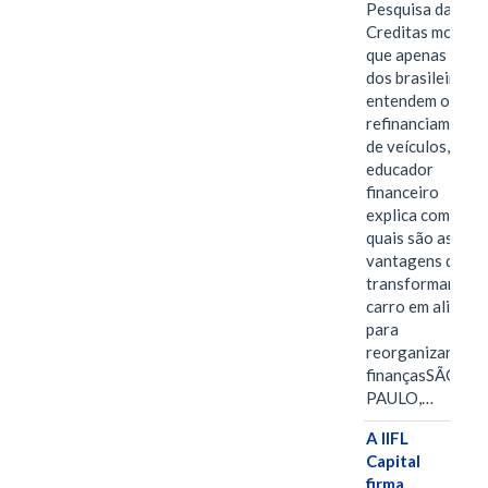
Pesquisa da
Creditas mostra
que apenas 28%
dos brasileiros
entendem o
refinanciamento
de veículos,
educador
financeiro
explica como e
quais são as
vantagens de
transformar o
carro em aliado
para
reorganizar as
finançasSÃO
PAULO,…
A IIFL
Capital
firma