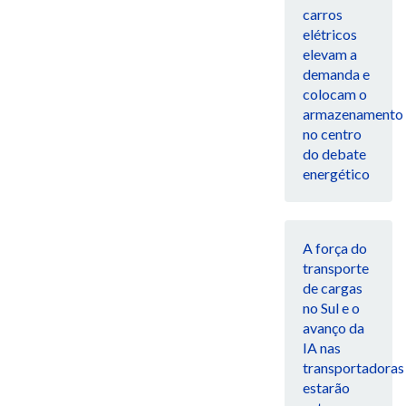
carros
elétricos
elevam a
demanda e
colocam o
armazenamento
no centro
do debate
energético
A força do
transporte
de cargas
no Sul e o
avanço da
IA nas
transportadoras
estarão