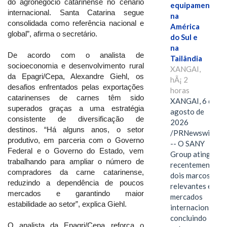
do agronegócio catarinense no cenário
equipamentos
internacional. Santa Catarina segue
na
consolidada como referência nacional e
América
global”, afirma o secretário.
do Sul e
na
De acordo com o analista de
Tailândia
socioeconomia e desenvolvimento rural
XANGAI,
da Epagri/Cepa, Alexandre Giehl, os
hÃ¡ 2
desafios enfrentados pelas exportações
horas
catarinenses de carnes têm sido
XANGAI, 6 de
superados graças a uma estratégia
agosto de
consistente de diversificação de
2026
destinos. “Há alguns anos, o setor
/PRNewswire/
produtivo, em parceria com o Governo
-- O SANY
Federal e o Governo do Estado, vem
Group atingiu
trabalhando para ampliar o número de
recentemente
compradores da carne catarinense,
dois marcos
reduzindo a dependência de poucos
relevantes em
mercados e garantindo maior
mercados
estabilidade ao setor”, explica Giehl.
internacionais,
concluindo
O analista da Epagri/Cepa reforça o