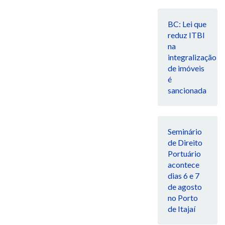
BC: Lei que
reduz ITBI
na
integralização
de imóveis
é
sancionada
Seminário
de Direito
Portuário
acontece
dias 6 e 7
de agosto
no Porto
de Itajaí