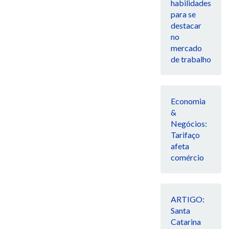
habilidades
para se
destacar
no
mercado
de trabalho
Economia
&
Negócios:
Tarifaço
afeta
comércio
ARTIGO:
Santa
Catarina