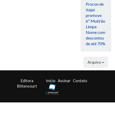
Procon de
Itajaí
promove
6º Mutirão
Limpa
Nome com
descontos
de até 70%
Arquivo
Editora
Início
Assinar
Contato
Bittencourt