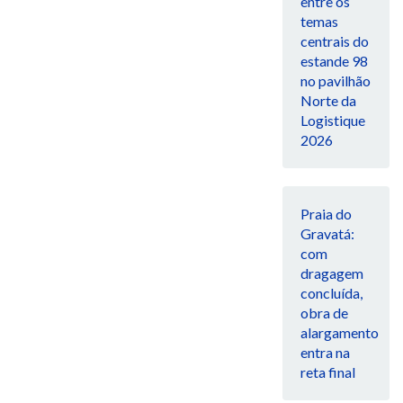
entre os
temas
centrais do
estande 98
no pavilhão
Norte da
Logistique
2026
Praia do
Gravatá:
com
dragagem
concluída,
obra de
alargamento
entra na
reta final