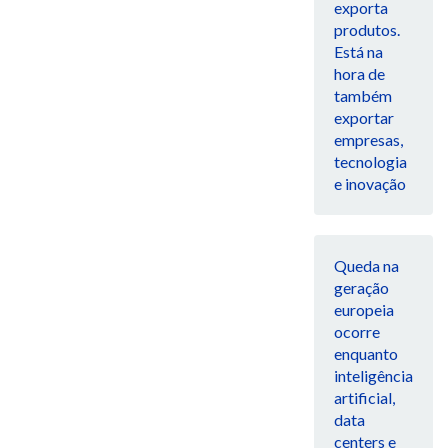
exporta
produtos.
Está na
hora de
também
exportar
empresas,
tecnologia
e inovação
Queda na
geração
europeia
ocorre
enquanto
inteligência
artificial,
data
centers e