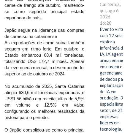
Califórnia,
carne de frango até outubro, mantendo-
qui, ago 6
se como segundo principal estado
2026
exportador do país.
16:28
Evento virtual
Japão segue na liderança das compras
com 12 sessões
de carne suína catarinense
explora
As exportações de carne suína também
inferência de
seguem em ritmo forte. Em outubro, o
IA, IA agentiva,
Estado embarcou 68,4 mil toneladas,
armazenamento
totalizando US$ 172,7 milhões. Apesar
em nuvem e
da leve queda mensal, o desempenho foi
gerenciamento
superior ao de outubro de 2024.
de dados para
implantações
No acumulado de 2025, Santa Catarina
de IA em
atingiu 630,6 mil toneladas exportadas e
produção. 38
US$1,56 bilhão em receita, altas de 5,9%
especialistas do
em volume e 12,5% em valor,
setor, de 21
configurando os melhores resultados da
empresas
história para o período.
líderes em
tecnologia,
O Japão consolidou-se como o principal