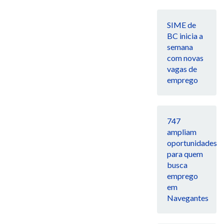
SIME de
BC inicia a
semana
com novas
vagas de
emprego
747
ampliam
oportunidades
para quem
busca
emprego
em
Navegantes