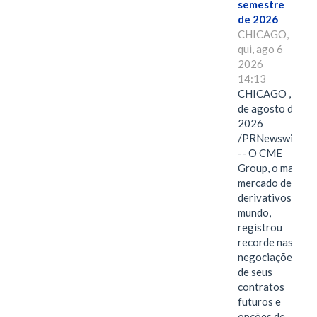
semestre
de 2026
CHICAGO,
qui, ago 6
2026
14:13
CHICAGO , 6
de agosto de
2026
/PRNewswire/
-- O CME
Group, o maior
mercado de
derivativos do
mundo,
registrou
recorde nas
negociações
de seus
contratos
futuros e
opções de