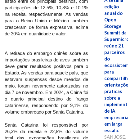
A sétima
estão entre os principais destinos, com
edição
participações de 12,5%, 10,8% e 10,1%
anual do
na receita, respectivamente. As vendas
Open
para o Reino Unido e México também
Storage
cresceram de forma expressiva, acima
Summit da
de 30% em quantidade e valor.
Supermicro
reúne 21
parceiros
A retirada do embargo chinês sobre as
do
importações brasileiras de aves também
ecossistema
deve gerar resultados positivos para o
para
Estado. As vendas para aquele país, que
compartilhar
estavam suspensas desde meados de
orientações
maio, foram novamente autorizadas no
práticas
dia 7 de novembro. Em 2024, a China foi
sobre a
o quarto principal destino do frango
implementação
catarinense, respondendo por 9,1% do
de IA
volume embarcado por Santa Catarina.
empresarial
em larga
Santa Catarina foi responsável por
escala.
26,3% da receita e 22,8% do volume
SAN JOSE,
total das exportações brasileiras de