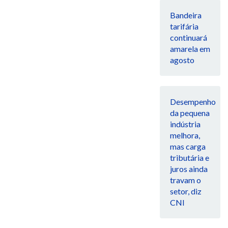
Bandeira
tarifária
continuará
amarela em
agosto
Desempenho
da pequena
indústria
melhora,
mas carga
tributária e
juros ainda
travam o
setor, diz
CNI