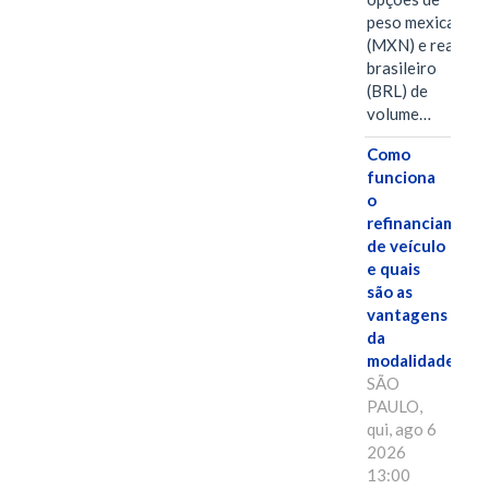
peso mexicano
(MXN) e real
brasileiro
(BRL) de
volume…
Como
funciona
o
refinanciament
de veículo
e quais
são as
vantagens
da
modalidade?
SÃO
PAULO,
qui, ago 6
2026
13:00