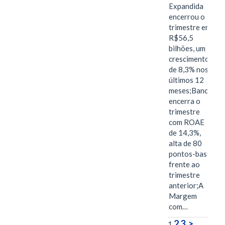
Expandida
encerrou o
trimestre em
R$56,5
bilhões, um
crescimento
de 8,3% nos
últimos 12
meses;Banco
encerra o
trimestre
com ROAE
de 14,3%,
alta de 80
pontos-base
frente ao
trimestre
anterior;A
Margem
com…
2
3
>
1