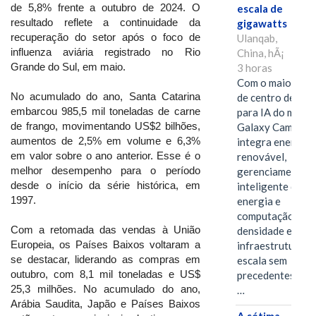
de 5,8% frente a outubro de 2024. O
escala de
resultado reflete a continuidade da
gigawatts
recuperação do setor após o foco de
Ulanqab,
influenza aviária registrado no Rio
China, hÃ¡
Grande do Sul, em maio.
3 horas
Com o maior edif
No acumulado do ano, Santa Catarina
de centro de dad
embarcou 985,5 mil toneladas de carne
para IA do mundo
de frango, movimentando US$2 bilhões,
Galaxy Campus
aumentos de 2,5% em volume e 6,3%
integra energia
em valor sobre o ano anterior. Esse é o
renovável,
melhor desempenho para o período
gerenciamento
desde o início da série histórica, em
inteligente de
1997.
energia e
computação de a
Com a retomada das vendas à União
densidade em um
Europeia, os Países Baixos voltaram a
infraestrutura d
se destacar, liderando as compras em
escala sem
outubro, com 8,1 mil toneladas e US$
precedentes.Ula
25,3 milhões. No acumulado do ano,
…
Arábia Saudita, Japão e Países Baixos