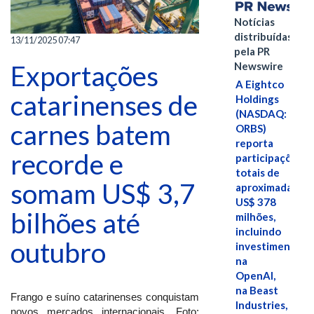
Notícias
distribuídas
13/11/2025 07:47
pela PR
Newswire
Exportações
A Eightco
catarinenses de
Holdings
(NASDAQ:
carnes batem
ORBS)
reporta
recorde e
participações
totais de
somam US$ 3,7
aproximadamen
US$ 378
bilhões até
milhões,
incluindo
outubro
investimentos
na
OpenAI,
na Beast
Frango e suíno catarinenses conquistam
Industries,
novos mercados internacionais. Foto: