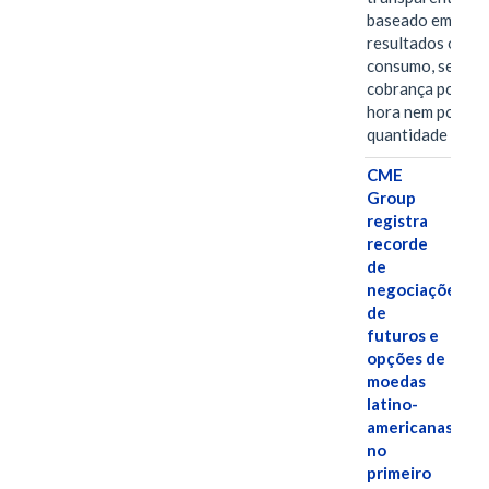
baseado em
resultados ou
consumo, sem
cobrança por
hora nem por
quantidade de…
CME
Group
registra
recorde
de
negociações
de
futuros e
opções de
moedas
latino-
americanas
no
primeiro