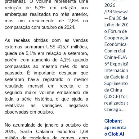
proteínas). O volume representa uma
2026
redução de 5,3% em relação aos
/PRNewswire/
embarques realizados no mês anterior,
-- Em 30 de
mas um crescimento de 2,8% na
julho de 2026,
comparação com outubro de 2024.
o Fórum de
Cooperação
As receitas obtidas com as vendas
Econômica e
externas somaram US$ 415,7 milhões,
Comercial
queda de 5,1% em relação a setembro,
China-EUA e a
porém com aumento de 4,1% quando
5ª Exposição
comparadas ao mesmo mês do ano
Internacional
passado. É importante destacar que
da Cadeia de
setembro havia registrado o melhor
Suprimentos
resultado mensal em receita e o
da China
segundo maior volume embarcado de
(CISCE) foram
toda a série histórica, o que ajuda a
realizados em
relativizar as variações negativas
Chicago.…
observadas em outubro.
Globant
No acumulado de janeiro a outubro de
apresenta
2025, Santa Catarina exportou 1,68
o Glob.AI
milhão de toneladas de carnes, com