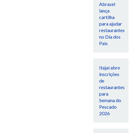
Abrasel
lança
cartilha
para ajudar
restaurantes
no Dia dos
Pais
Itajaí abre
inscrições
de
restaurantes
para
Semana do
Pescado
2026