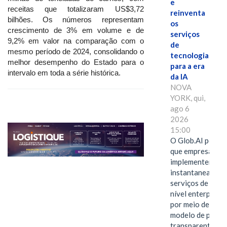
e
receitas que totalizaram US$3,72
reinventa
bilhões. Os números representam
os
crescimento de 3% em volume e de
serviços
9,2% em valor na comparação com o
de
mesmo período de 2024, consolidando o
tecnologia
melhor desempenho do Estado para o
para a era
intervalo em toda a série histórica.
da IA
NOVA
YORK, qui,
ago 6
2026
15:00
O Glob.AI permit
que empresas
implementem
instantaneamen
serviços de IA de
nível enterprise
por meio de um
modelo de preço
transparente,