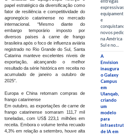
entregas
papel estratégico da diversificação como
expressivas de
fator de resiliência e competitividade do
equipamentos
agronegócio catarinense no mercado
e
internacional. “Mesmo diante do
conquistando
embargo temporário imposto por
novos pedidos
diversos países à carne de frango
na América do
brasileira após o foco de influenza aviária
Sul e no…
registrado no Rio Grande do Sul, Santa
Catarina manteve excelentes níveis de
A
exportação, alcançando o melhor
Envision
resultado da série histórica em receita no
inaugura
acumulado de janeiro a outubro de
o Galaxy
2025″.
Campus
em
Europa e China retomam compras de
Ulanqab,
frango catarinense
criando
Em outubro, as exportações de carne de
um
frango catarinense somaram 111,7 mil
modelo
toneladas, com US$ 223,1 milhões em
para
receita. Embora o volume tenha recuado
infraestrutura
4,3% em relação a setembro, houve alta
de IA em