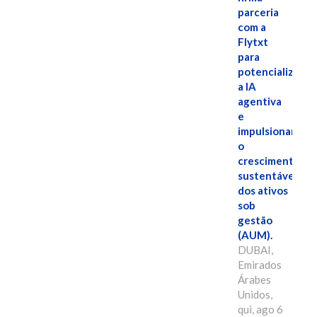
parceria
com a
Flytxt
para
potencializar
a IA
agentiva
e
impulsionar
o
crescimento
sustentável
dos ativos
sob
gestão
(AUM).
DUBAI,
Emirados
Árabes
Unidos,
qui, ago 6