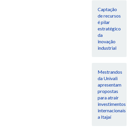
Captação
de recursos
é pilar
estratégico
da
inovação
industrial
Mestrandos
da Univali
apresentam
propostas
para atrair
investimentos
internacionais
a Itajaí