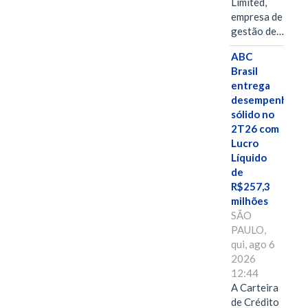
Limited,
empresa de
gestão de…
ABC
Brasil
entrega
desempenho
sólido no
2T26 com
Lucro
Líquido
de
R$257,3
milhões
SÃO
PAULO,
qui, ago 6
2026
12:44
A Carteira
de Crédito