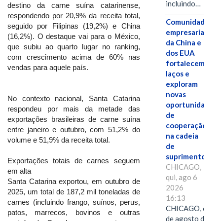
incluindo…
destino da carne suína catarinense,
respondendo por 20,9% da receita total,
Comunidades
seguido por Filipinas (19,2%) e China
empresariais
(16,2%). O destaque vai para o México,
da China e
que subiu ao quarto lugar no ranking,
dos EUA
com crescimento acima de 60% nas
fortalecem
vendas para aquele país.
laços e
exploram
novas
No contexto nacional, Santa Catarina
oportunidades
respondeu por mais da metade das
de
exportações brasileiras de carne suína
cooperação
entre janeiro e outubro, com 51,2% do
na cadeia
volume e 51,9% da receita total.
de
suprimentos.
Exportações totais de carnes seguem
CHICAGO,
em alta
qui, ago 6
Santa Catarina exportou, em outubro de
2026
2025, um total de 187,2 mil toneladas de
16:13
carnes (incluindo frango, suínos, perus,
CHICAGO, 6
patos, marrecos, bovinos e outras
de agosto de