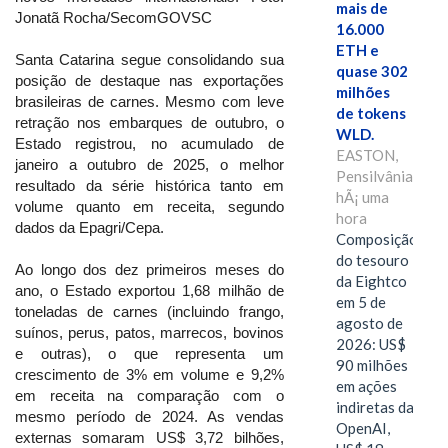
mais de
Jonatã Rocha/SecomGOVSC
16.000
ETH e
Santa Catarina segue consolidando sua
quase 302
posição de destaque nas exportações
milhões
brasileiras de carnes. Mesmo com leve
de tokens
retração nos embarques de outubro, o
WLD.
Estado registrou, no acumulado de
EASTON,
janeiro a outubro de 2025, o melhor
Pensilvânia,
resultado da série histórica tanto em
hÃ¡ uma
volume quanto em receita, segundo
hora
dados da Epagri/Cepa.
Composição
do tesouro
Ao longo dos dez primeiros meses do
da Eightco
ano, o Estado exportou 1,68 milhão de
em 5 de
toneladas de carnes (incluindo frango,
agosto de
suínos, perus, patos, marrecos, bovinos
2026: US$
e outras), o que representa um
90 milhões
crescimento de 3% em volume e 9,2%
em ações
em receita na comparação com o
indiretas da
mesmo período de 2024. As vendas
OpenAI,
externas somaram US$ 3,72 bilhões,