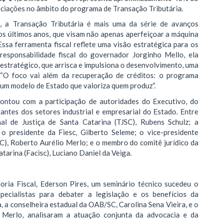
ociações no âmbito do programa de Transação Tributária.
, a Transação Tributária é mais uma da série de avanços
s últimos anos, que visam não apenas aperfeiçoar a máquina
Essa ferramenta fiscal reflete uma visão estratégica para os
responsabilidade fiscal do governador Jorginho Mello, ela
estratégico, que arrisca e impulsiona o desenvolvimento, uma
e. “O foco vai além da recuperação de créditos: o programa
 um modelo de Estado que valoriza quem produz”.
contou com a participação de autoridades do Executivo, do
tantes dos setores industrial e empresarial do Estado. Entre
nal de Justiça de Santa Catarina (TJSC), Rubens Schulz; a
 o presidente da Fiesc, Gilberto Seleme; o vice-presidente
C), Roberto Aurélio Merlo; e o membro do comitê jurídico da
arina (Facisc), Luciano Daniel da Veiga.
ria Fiscal, Ederson Pires, um seminário técnico sucedeu o
pecialistas para debater a legislação e os benefícios da
, a conselheira estadual da OAB/SC, Carolina Sena Vieira, e o
 Merlo, analisaram a atuação conjunta da advocacia e da