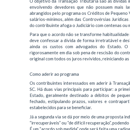
O objetivo da Transação Tributária são as dívidas i
envolvendo devedores que não possuem mais las
abrangidos pelo programa os Créditos de Pequeno V
salários-mínimos, além das Controvérsias Jurídicas
do contribuinte afoga o Judiciário com centenas ou m
Para que o acordo não se transforme habitualidade 
deve confessar a dívida de forma irretratável e des
ainda os custos com advogados do Estado. O 
rigorosamente em dia sob pena de rescisão do contra
original com todos os juros revividos, reiniciando as
Como aderir ao programa
Os contribuintes interessados em aderir à Transaçã
SC. Há duas vias principais para participar: a pri
Estado, geralmente destinado a débitos de peque
fechado, estipulando prazos, valores e contrapar
estabelecidos para se beneficiar.
Já a segunda via se dá por meio de uma proposta indi
“irrecuperáveis” ou “de difícil recuperação”, podend
É um “acordo sob medida” onde será feita uma radiogr