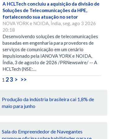
A HCLTech concluiu a aquisição da divisão de
Soluções de Telecomunicações da HPE,
fortalecendo sua atuação no setor
NOVA YORK e NOIDA, Índia, seg, ago 3 2026
20:18
Desenvolvendo soluções de telecomunicações
baseadas em engenharia para provedores de
serviços de comunicação em um cenário
impulsionado pela IANOVA YORK e NOIDA,
Índia, 3 de agosto de 2026 /PRNewswire/ -- A
HCLTech (NSE:…
2
3
>
>>
1
Produção da indústria brasileira cai 1,8% de
maio para junho
Sala do Empreendedor de Navegantes
promove oficina sobre habilidades para se