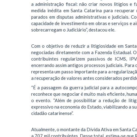
a administração fiscal: não criar novos litígios e 
medida inédita em Santa Catarina para recuperar
parados em disputas administrativas e judiciais. 
capacidade de investimento em obras e serviços e a
sobrecarregam o Judiciário”, destacou ele.
Com o objetivo de reduzir a litigiosidade em Santa
negociadas diretamente com a Fazenda Estadual. O 
contribuintes regularizem passivos de ICMS, IP
encerrando assim antigos processos judiciais. Para
representa um passo importante para a regularizaçã
a recuperação de valores antes considerados perdido
“É a passagem da guerra judicial para a autocompo
reconhece que negociar é muito mais eficiente, huma
o evento. “Além de possibilitar a redução de lití
expressivo na economia do Estado, viabilizando a su
cidadão catarinense”.
Atualmente, o montante da Dívida Ativa em Santa Ca
a 707 mil contribuintes. Desse total, estima-se qu