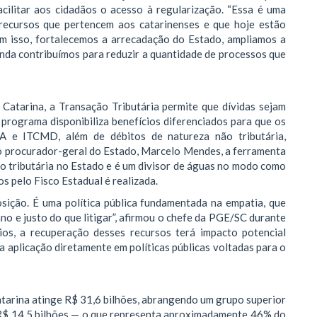
facilitar aos cidadãos o acesso à regularização. “Essa é uma
 recursos que pertencem aos catarinenses e que hoje estão
Com isso, fortalecemos a arrecadação do Estado, ampliamos a
inda contribuímos para reduzir a quantidade de processos que
 Catarina, a Transação Tributária permite que dívidas sejam
programa disponibiliza benefícios diferenciados para que os
VA e ITCMD, além de débitos de natureza não tributária,
 o procurador-geral do Estado, Marcelo Mendes, a ferramenta
o tributária no Estado e é um divisor de águas no modo como
s pelo Fisco Estadual é realizada.
sição. É uma política pública fundamentada na empatia, que
no e justo do que litigar”, afirmou o chefe da PGE/SC durante
gios, a recuperação desses recursos terá impacto potencial
a aplicação diretamente em políticas públicas voltadas para o
tarina atinge R$ 31,6 bilhões, abrangendo um grupo superior
e R$ 14,5 bilhões — o que representa aproximadamente 46% do