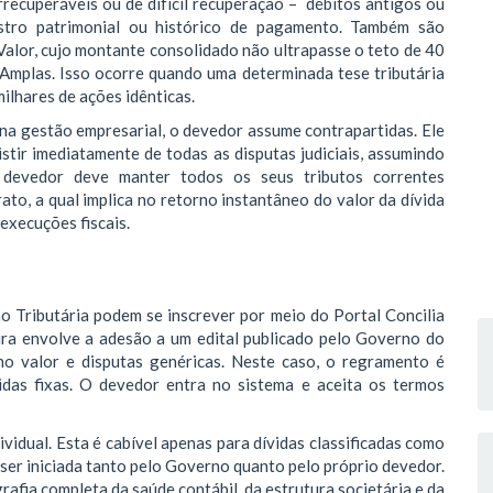
rrecuperáveis ou de difícil recuperação – débitos antigos ou
tro patrimonial ou histórico de pagamento. Também são
alor, cujo montante consolidado não ultrapasse o teto de 40
 Amplas. Isso ocorre quando uma determinada tese tributária
ilhares de ações idênticas.
na gestão empresarial, o devedor assume contrapartidas. Ele
istir imediatamente de todas as disputas judiciais, assumindo
devedor deve manter todos os seus tributos correntes
to, a qual implica no retorno instantâneo do valor da dívida
 execuções fiscais.
o Tributária podem se inscrever por meio do Portal Concilia
meira envolve a adesão a um edital publicado pelo Governo do
no valor e disputas genéricas. Neste caso, o regramento é
tidas fixas. O devedor entra no sistema e aceita os termos
vidual. Esta é cabível apenas para dívidas classificadas como
o ser iniciada tanto pelo Governo quanto pelo próprio devedor.
afia completa da saúde contábil, da estrutura societária e da