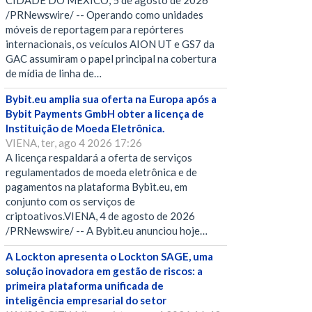
CIDADE DO MÉXICO, 5 de agosto de 2026
/PRNewswire/ -- Operando como unidades
móveis de reportagem para repórteres
internacionais, os veículos AION UT e GS7 da
GAC assumiram o papel principal na cobertura
de mídia de linha de…
Bybit.eu amplia sua oferta na Europa após a
Bybit Payments GmbH obter a licença de
Instituição de Moeda Eletrônica.
VIENA, ter, ago 4 2026 17:26
A licença respaldará a oferta de serviços
regulamentados de moeda eletrônica e de
pagamentos na plataforma Bybit.eu, em
conjunto com os serviços de
criptoativos.VIENA, 4 de agosto de 2026
/PRNewswire/ -- A Bybit.eu anunciou hoje…
A Lockton apresenta o Lockton SAGE, uma
solução inovadora em gestão de riscos: a
primeira plataforma unificada de
inteligência empresarial do setor