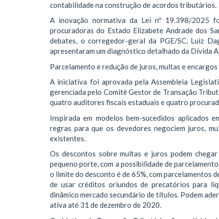
contabilidade na construção de acordos tributários.
A inovação normativa da Lei nº 19.398/2025 fo
procuradoras do Estado Elizabete Andrade dos Sa
debates, o corregedor-geral da PGE/SC, Luiz Dag
apresentaram um diagnóstico detalhado da Dívida At
Parcelamento e redução de juros, multas e encargos
A iniciativa foi aprovada pela Assembleia Legisla
gerenciada pelo Comitê Gestor de Transação Tributá
quatro auditores fiscais estaduais e quatro procura
Inspirada em modelos bem-sucedidos aplicados em
regras para que os devedores negociem juros, mul
existentes.
Os descontos sobre multas e juros podem chegar 
pequeno porte, com a possibilidade de parcelamento
o limite do desconto é de 65%, com parcelamentos d
de usar créditos oriundos de precatórios para li
dinâmico mercado secundário de títulos. Podem ader
ativa até 31 de dezembro de 2020.