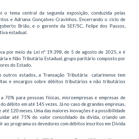
i o tema central da segunda exposição, conduzida pelas
ntos e Adriana Gonçalves Cravinhos. Encerrando o ciclo de
oberto Brião, e o gerente da SEF/SC, Felipe dos Passos,
iva estadual.
tiva por meio da Lei nº 19.398, de 5 de agosto de 2025, e é
ria e Não Tributária Estadual, grupo paritário composto por
dores do Estado.
 outros estados, a Transação Tributária catarinense tem
tas e encargos sobre débitos tributários e não tributários
a 70% para pessoas físicas, microempresas e empresas de
 do débito em até 145 vezes. Já no caso de grandes empresas,
e até 120 meses. Uma das maiores inovações é a possibilidade
quidar até 75% do valor consolidado da dívida, criando um
ir ao programa os devedores com débitos inscritos em Dívida