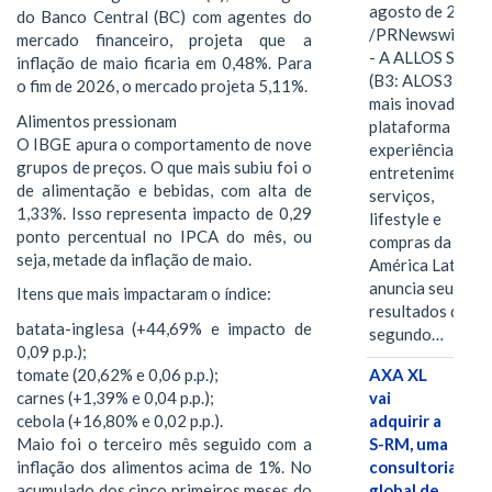
agosto de 2026
do Banco Central (BC) com agentes do
/PRNewswire/ -
mercado financeiro, projeta que a
- A ALLOS S.A.
inflação de maio ficaria em 0,48%. Para
(B3: ALOS3), a
o fim de 2026, o mercado projeta 5,11%.
mais inovadora
Alimentos pressionam
plataforma de
O IBGE apura o comportamento de nove
experiências,
grupos de preços. O que mais subiu foi o
entretenimento,
de alimentação e bebidas, com alta de
serviços,
1,33%. Isso representa impacto de 0,29
lifestyle e
ponto percentual no IPCA do mês, ou
compras da
seja, metade da inflação de maio.
América Latina
anuncia seus
Itens que mais impactaram o índice:
resultados do
batata-inglesa (+44,69% e impacto de
segundo…
0,09 p.p.);
tomate (20,62% e 0,06 p.p.);
AXA XL
carnes (+1,39% e 0,04 p.p.);
vai
cebola (+16,80% e 0,02 p.p.).
adquirir a
Maio foi o terceiro mês seguido com a
S-RM, uma
inflação dos alimentos acima de 1%. No
consultoria
acumulado dos cinco primeiros meses do
global de