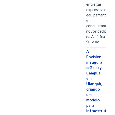
entregas
expressivas de
equipamentos
e
conquistando
novos pedidos
na América do
Sul e no…
A
Envision
inaugura
o Galaxy
Campus
em
Ulanqab,
criando
um
modelo
para
infraestrutura