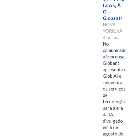
I Z A Ç Ã
O --
Globant/
NOVA
YORK, hÃ¡
4 horas
No
comunicado
à imprensa,
Globant
apresenta o
Glob.AI e
reinventa
os serviços
de
tecnologia
para a era
da IA,
divulgado
em 6 de
agosto de