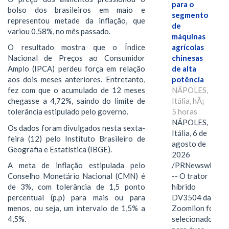
para o
bolso dos brasileiros em maio e
segmento
representou metade da inflação, que
de
variou 0,58%, no mês passado.
máquinas
O resultado mostra que o Índice
agrícolas
Nacional de Preços ao Consumidor
chinesas
Amplo (IPCA) perdeu força em relação
de alta
aos dois meses anteriores. Entretanto,
potência
fez com que o acumulado de 12 meses
NÁPOLES,
chegasse a 4,72%, saindo do limite de
Itália, hÃ¡
tolerância estipulado pelo governo.
5 horas
NÁPOLES,
Os dados foram divulgados nesta sexta-
Itália, 6 de
feira (12) pelo Instituto Brasileiro de
agosto de
Geografia e Estatística (IBGE).
2026
A meta de inflação estipulada pelo
/PRNewswire/
Conselho Monetário Nacional (CMN) é
-- O trator
de 3%, com tolerância de 1,5 ponto
híbrido
percentual (p.p) para mais ou para
DV3504 da
menos, ou seja, um intervalo de 1,5% a
Zoomlion foi
4,5%.
selecionado