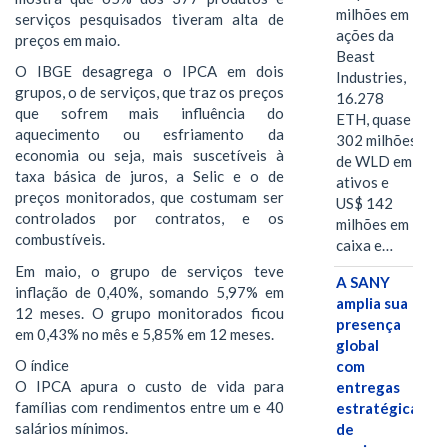
milhões em
serviços pesquisados tiveram alta de
ações da
preços em maio.
Beast
O IBGE desagrega o IPCA em dois
Industries,
grupos, o de serviços, que traz os preços
16.278
que sofrem mais influência do
ETH, quase
aquecimento ou esfriamento da
302 milhões
economia ou seja, mais suscetíveis à
de WLD em
taxa básica de juros, a Selic e o de
ativos e
preços monitorados, que costumam ser
US$ 142
controlados por contratos, e os
milhões em
combustíveis.
caixa e…
Em maio, o grupo de serviços teve
A SANY
inflação de 0,40%, somando 5,97% em
amplia sua
12 meses. O grupo monitorados ficou
presença
em 0,43% no mês e 5,85% em 12 meses.
global
O índice
com
O IPCA apura o custo de vida para
entregas
famílias com rendimentos entre um e 40
estratégicas
salários mínimos.
de