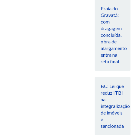
Praia do
Gravatá:
com
dragagem
concluída,
obra de
alargamento
entra na
reta final
BC: Lei que
reduz ITBI
na
integralização
de imóveis
é
sancionada