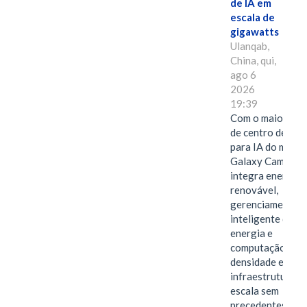
de IA em
escala de
gigawatts
Ulanqab,
China, qui,
ago 6
2026
19:39
Com o maior edif
de centro de dad
para IA do mundo
Galaxy Campus
integra energia
renovável,
gerenciamento
inteligente de
energia e
computação de a
densidade em um
infraestrutura d
escala sem
precedentes.Ula