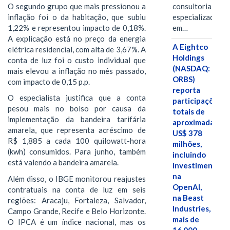
O segundo grupo que mais pressionou a
consultoria
inflação foi o da habitação, que subiu
especializada
1,22% e representou impacto de 0,18%.
em…
A explicação está no preço da energia
A Eightco
elétrica residencial, com alta de 3,67%. A
Holdings
conta de luz foi o custo individual que
(NASDAQ:
mais elevou a inflação no mês passado,
ORBS)
com impacto de 0,15 p.p.
reporta
O especialista justifica que a conta
participações
pesou mais no bolso por causa da
totais de
implementação da bandeira tarifária
aproximadamen
amarela, que representa acréscimo de
US$ 378
R$ 1,885 a cada 100 quilowatt-hora
milhões,
(kwh) consumidos. Para junho, também
incluindo
está valendo a bandeira amarela.
investimentos
na
Além disso, o IBGE monitorou reajustes
OpenAI,
contratuais na conta de luz em seis
na Beast
regiões: Aracaju, Fortaleza, Salvador,
Industries,
Campo Grande, Recife e Belo Horizonte.
mais de
O IPCA é um índice nacional, mas os