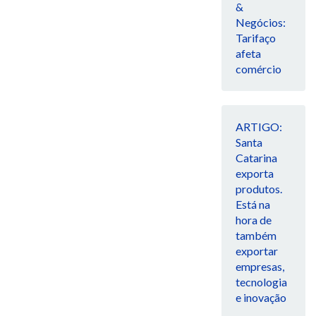
&
Negócios:
Tarifaço
afeta
comércio
ARTIGO:
Santa
Catarina
exporta
produtos.
Está na
hora de
também
exportar
empresas,
tecnologia
e inovação