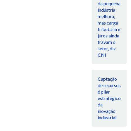
da pequena
indústria
melhora,
mas carga
tributária e
juros ainda
travam o
setor, diz
CNI
Captação
de recursos
é pilar
estratégico
da
inovação
industrial