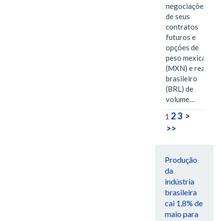
negociações
de seus
contratos
futuros e
opções de
peso mexicano
(MXN) e real
brasileiro
(BRL) de
volume…
2
3
>
1
>>
Produção
da
indústria
brasileira
cai 1,8% de
maio para