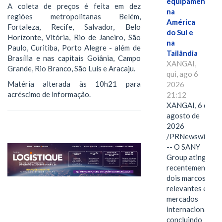
equipamentos
A coleta de preços é feita em dez
na
regiões metropolitanas Belém,
América
Fortaleza, Recife, Salvador, Belo
do Sul e
Horizonte, Vitória, Rio de Janeiro, São
na
Paulo, Curitiba, Porto Alegre - além de
Tailândia
Brasília e nas capitais Goiânia, Campo
XANGAI,
Grande, Rio Branco, São Luís e Aracaju.
qui, ago 6
Matéria alterada às 10h21 para
2026
acréscimo de informação.
21:12
XANGAI, 6 de
agosto de
2026
/PRNewswire/
-- O SANY
Group atingiu
recentemente
dois marcos
relevantes em
mercados
internacionais,
concluindo