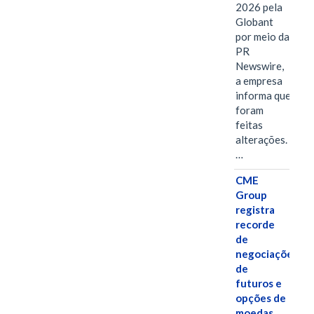
2026 pela
Globant
por meio da
PR
Newswire,
a empresa
informa que
foram
feitas
alterações.
…
CME
Group
registra
recorde
de
negociações
de
futuros e
opções de
moedas