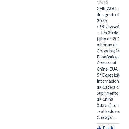
16:13
CHICAGO, 6
de agosto de
2026
/PRNewswire/
-- Em 30 de
julho de 2026,
o Fórum de
Cooperação
Econômica e
Comercial
China-EUA e a
5ª Exposição
Internacional
da Cadeia de
Suprimentos
da China
(CISCE) foram
realizados em
Chicago.…
/A T U A L