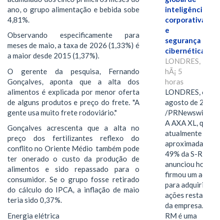
ano, o grupo alimentação e bebida sobe
inteligência
4,81%.
corporativa
e
Observando especificamente para
segurança
meses de maio, a taxa de 2026 (1,33%) é
cibernética
a maior desde 2015 (1,37%).
LONDRES,
O gerente da pesquisa, Fernando
hÃ¡ 5
Gonçalves, aponta que a alta dos
horas
alimentos é explicada por menor oferta
LONDRES, 6 de
de alguns produtos e preço do frete. "A
agosto de 2026
gente usa muito frete rodoviário."
/PRNewswire/ -
A AXA XL, que
Gonçalves acrescenta que a alta no
atualmente deté
preço dos fertilizantes reflexo do
aproximadament
conflito no Oriente Médio também pode
49% da S-RM,
ter onerado o custo da produção de
anunciou hoje qu
alimentos e sido repassado para o
firmou um acord
consumidor. Se o grupo fosse retirado
para adquirir as
do cálculo do IPCA, a inflação de maio
ações restantes
teria sido 0,37%.
da empresa. A S-
Energia elétrica
RM é uma