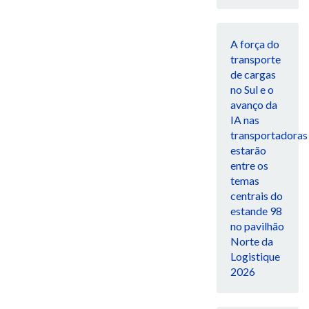
A força do
transporte
de cargas
no Sul e o
avanço da
IA nas
transportadoras
estarão
entre os
temas
centrais do
estande 98
no pavilhão
Norte da
Logistique
2026