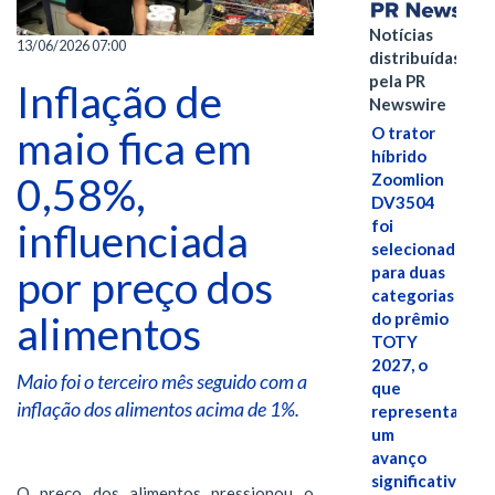
Notícias
13/06/2026 07:00
distribuídas
pela PR
Inflação de
Newswire
maio fica em
O trator
híbrido
0,58%,
Zoomlion
DV3504
influenciada
foi
selecionado
por preço dos
para duas
categorias
alimentos
do prêmio
TOTY
2027, o
Maio foi o terceiro mês seguido com a
que
inflação dos alimentos acima de 1%.
representa
um
avanço
significativo
O preço dos alimentos pressionou o