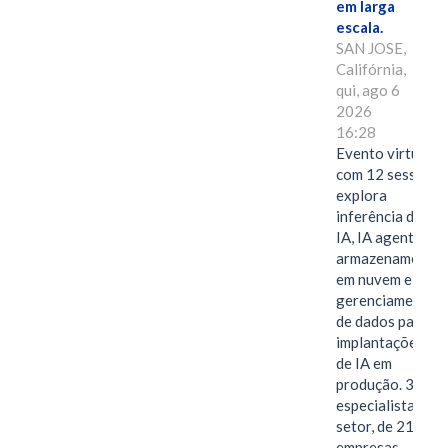
em larga
escala.
SAN JOSE,
Califórnia,
qui, ago 6
2026
16:28
Evento virtual
com 12 sessões
explora
inferência de
IA, IA agentiva,
armazenamento
em nuvem e
gerenciamento
de dados para
implantações
de IA em
produção. 38
especialistas do
setor, de 21
empresas