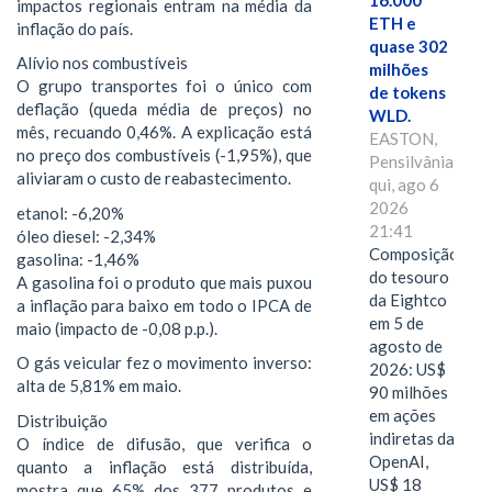
16.000
impactos regionais entram na média da
ETH e
inflação do país.
quase 302
Alívio nos combustíveis
milhões
O grupo transportes foi o único com
de tokens
deflação (queda média de preços) no
WLD.
mês, recuando 0,46%. A explicação está
EASTON,
no preço dos combustíveis (-1,95%), que
Pensilvânia,
aliviaram o custo de reabastecimento.
qui, ago 6
2026
etanol: -6,20%
21:41
óleo diesel: -2,34%
Composição
gasolina: -1,46%
do tesouro
A gasolina foi o produto que mais puxou
da Eightco
a inflação para baixo em todo o IPCA de
em 5 de
maio (impacto de -0,08 p.p.).
agosto de
O gás veicular fez o movimento inverso:
2026: US$
alta de 5,81% em maio.
90 milhões
em ações
Distribuição
indiretas da
O índice de difusão, que verifica o
OpenAI,
quanto a inflação está distribuída,
US$ 18
mostra que 65% dos 377 produtos e