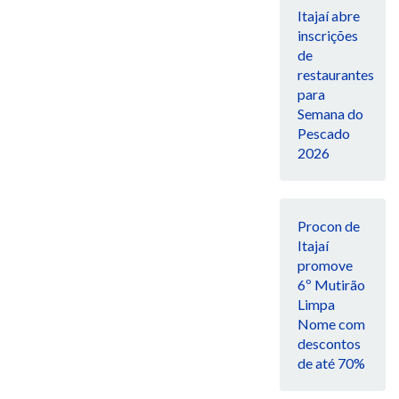
Itajaí abre
inscrições
de
restaurantes
para
Semana do
Pescado
2026
Procon de
Itajaí
promove
6º Mutirão
Limpa
Nome com
descontos
de até 70%