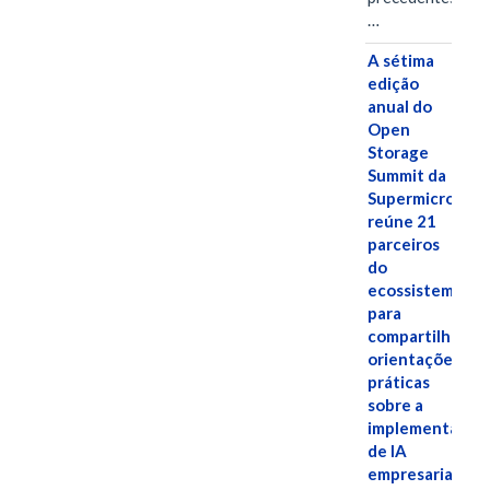
…
A sétima
edição
anual do
Open
Storage
Summit da
Supermicro
reúne 21
parceiros
do
ecossistema
para
compartilhar
orientações
práticas
sobre a
implementação
de IA
empresarial