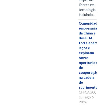
líderes em
tecnologia,
incluindo…
Comunidades
empresariais
da China e
dos EUA
fortalecem
laços e
exploram
novas
oportunidades
de
cooperação
na cadeia
de
suprimentos.
CHICAGO,
qui, ago 6
2026