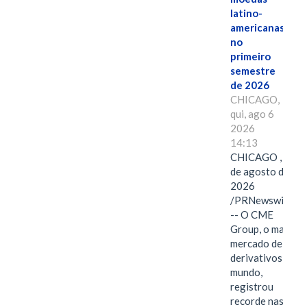
latino-
americanas
no
primeiro
semestre
de 2026
CHICAGO,
qui, ago 6
2026
14:13
CHICAGO , 6
de agosto de
2026
/PRNewswire/
-- O CME
Group, o maior
mercado de
derivativos do
mundo,
registrou
recorde nas