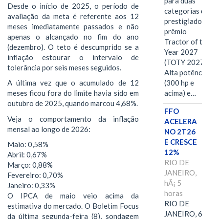
para duas
Desde o início de 2025, o período de
categorias do
avaliação da meta é referente aos 12
prestigiado
meses imediatamente passados e não
prêmio
apenas o alcançado no fim do ano
Tractor of the
(dezembro). O teto é descumprido se a
Year 2027
inflação estourar o intervalo de
(TOTY 2027:
tolerância por seis meses seguidos.
Alta potência
A última vez que o acumulado de 12
(300 hp e
meses ficou fora do limite havia sido em
acima) e…
outubro de 2025, quando marcou 4,68%.
FFO
Veja o comportamento da inflação
ACELERA
mensal ao longo de 2026:
NO 2T26
E CRESCE
Maio: 0,58%
12%
Abril: 0,67%
RIO DE
Março: 0,88%
JANEIRO,
Fevereiro: 0,70%
hÃ¡ 5
Janeiro: 0,33%
horas
O IPCA de maio veio acima da
RIO DE
estimativa do mercado. O Boletim Focus
JANEIRO, 6 de
da última segunda-feira (8), sondagem